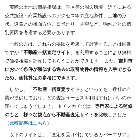
実際の土地の価格相場は、学区等の周辺環境、近くにある
公共施設・商業施設へのアクセス等の立地条件、土地の形
状、道路との接面方位、日当たり、眺望など、物件ごとの個
別要因を考慮する必要があります。
一般の方は、これらの要因を考慮して計算することは困難
ですが「
不動産一括査定サイト
」を利用することにより無料
で価格相場を計算してもらうことができます。 また、
吉川市
において条件が類似する過去の取引物件の情報も入手できる
ため、価格算定の参考にできます
。
しかし、「
不動産一括査定サイト
」といっても十数社の企
業が提供しており、どの査定サービスを利用すればいいのか
迷ってしまうでしょう。 トチノカチでは、
専門家による監修
のもと、様々な観点から不動産査定サイトを比較
しました
（
比較記事はこちら
）。
以下のサイトは、「査定を受け付けているカバーエリア」