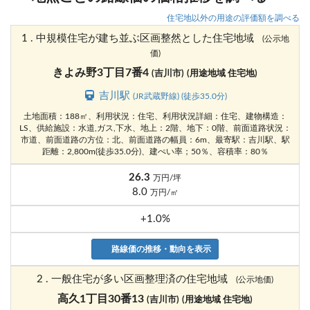
住宅地以外の用途の評価額を調べる
1 . 中規模住宅が建ち並ぶ区画整然とした住宅地域
(公示地
価)
きよみ野3丁目7番4
(吉川市)
(用途地域 住宅地)
吉川駅
(JR武蔵野線) (徒歩35.0分)
土地面積：188㎡、利用状況：住宅、利用状況詳細：住宅、建物構造：
LS、供給施設：水道,ガス,下水、地上：2階、地下：0階、前面道路状況：
市道、前面道路の方位：北、前面道路の幅員：6m、最寄駅：吉川駅、駅
距離：2,800m(徒歩35.0分)、建ぺい率；50％、容積率：80％
26.3
万円/坪
8.0
万円/㎡
+1.0%
路線価の推移・動向を表示
2 . 一般住宅が多い区画整理済の住宅地域
(公示地価)
高久1丁目30番13
(吉川市)
(用途地域 住宅地)