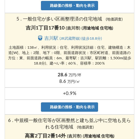
路線価の推移・動向を表示
5 . 一般住宅が多い区画整理済の住宅地域
(地価調査)
吉川1丁目17番10
(吉川市)
(用途地域 住宅地)
吉川駅
(JR武蔵野線) (徒歩18.8分)
土地面積：138㎡、利用状況：住宅、利用状況詳細：住宅、建物構造：木
造[W]、地上：2階、地下：0階、前面道路状況：市区町村道、前面道路の
方位：東、前面道路の幅員：6m、最寄駅：吉川駅、駅距離：1,500m(徒歩
18.8分)、建ぺい率；60％、容積率：200％
28.6
万円/坪
8.6
万円/㎡
+0.9%
路線価の推移・動向を表示
6 . 中規模一般住宅等が区画整然と建ち並ぶ中に空地も見ら
れる住宅地域
(地価調査)
高富2丁目2番14外
(吉川市)
(用途地域 住宅地)