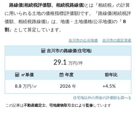
路線価(相続税評価額、相続税路線価)
とは『相続税』の計算
に用いられる土地の価格指標(評価額)です。『路線価(相続税評
価額、相続税路線価)』は、地価・土地価格(公示地価)の『
８
割
』として算定しています。
吉川市の公示地価
吉川市の固定資産
吉川市の路線価(住宅地)
29.1
万円/坪
㎡単価
年度
前年比
8.8
2026
+4.5%
万円/㎡
年
住宅地以外の用途の評価額を調べる
この記事は
不動産鑑定士、宅地建物取引士により監修
しています