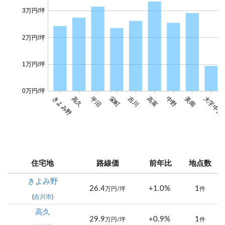
3万円/坪
2万円/坪
1万円/坪
0万円/坪
きよみ野
高久
平沼
栄町
吉川
高富
中野
美南
大字中曽
住宅地
路線価
前年比
地点数
きよみ野
26.4
+1.0%
1
万円/坪
件
(
吉川市
)
高久
29.9
+0.9%
1
万円/坪
件