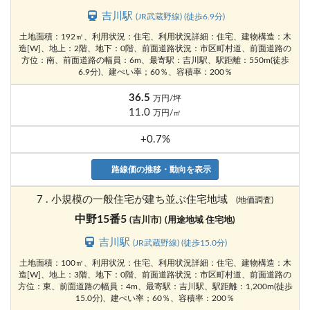
吉川駅
(JR武蔵野線) (徒歩6.9分)
土地面積：192㎡、利用状況：住宅、利用状況詳細：住宅、建物構造：木
造[W]、地上：2階、地下：0階、前面道路状況：市区町村道、前面道路の
方位：南、前面道路の幅員：6m、最寄駅：吉川駅、駅距離：550m(徒歩
6.9分)、建ぺい率；60％、容積率：200％
36.5
万円/坪
11.0
万円/㎡
+0.7%
路線価の推移・動向を表示
7 . 小規模の一般住宅が建ち並ぶ住宅地域
(地価調査)
中野15番5
(吉川市)
(用途地域 住宅地)
吉川駅
(JR武蔵野線) (徒歩15.0分)
土地面積：100㎡、利用状況：住宅、利用状況詳細：住宅、建物構造：木
造[W]、地上：3階、地下：0階、前面道路状況：市区町村道、前面道路の
方位：東、前面道路の幅員：4m、最寄駅：吉川駅、駅距離：1,200m(徒歩
15.0分)、建ぺい率；60％、容積率：200％