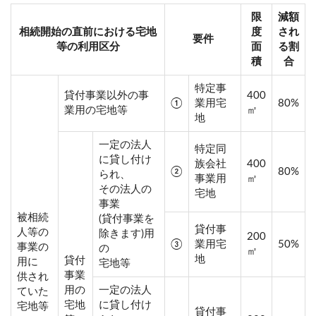
限
減額
相続開始の直前における宅地
度
され
要件
等の利用区分
面
る割
積
合
特定事
貸付事業以外の事
400
①
業用宅
80%
業用の宅地等
㎡
地
一定の法人
特定同
に貸し付け
族会社
400
②
80%
られ、
事業用
㎡
その法人の
宅地
事業
被相続
(貸付事業を
貸付事
人等の
除きます)用
200
③
業用宅
50%
事業の
の
㎡
地
貸付
用に
宅地等
事業
供され
用の
一定の法人
ていた
宅地
に貸し付け
宅地等
貸付事