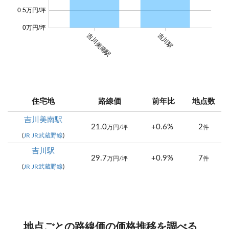
0.5万円/坪
0万円/坪
吉川美南駅
吉川駅
住宅地
路線価
前年比
地点数
吉川美南駅
21.0
+0.6%
2
万円/坪
件
(
JR JR武蔵野線
)
吉川駅
29.7
+0.9%
7
万円/坪
件
(
JR JR武蔵野線
)
地点ごとの路線価の価格推移を調べる