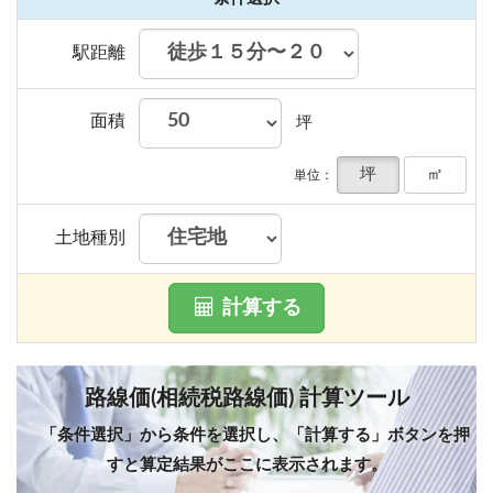
駅距離
面積
坪
坪
㎡
単位：
土地種別
計算する
路線価(相続税路線価) 計算ツール
「条件選択」から条件を選択し、「計算する」ボタンを押
すと算定結果がここに表示されます。