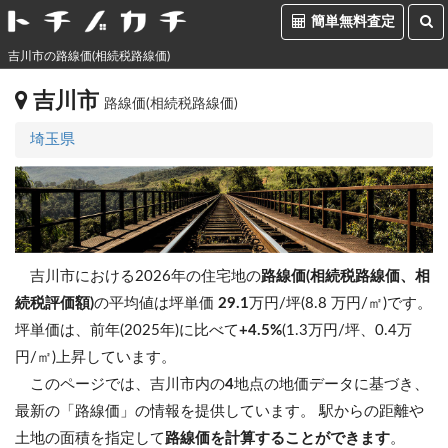
簡単無料査定
吉川市の路線価(相続税路線価)
吉川市
路線価(相続税路線価)
埼玉県
吉川市における2026年の住宅地の
路線価(相続税路線価、相
続税評価額)
の平均値は坪単価
29.1
万円/坪(8.8 万円/㎡)です。
坪単価は、前年(2025年)に比べて
+4.5%
(1.3万円/坪、0.4万
円/㎡)上昇しています。
このページでは、吉川市内の
4
地点の地価データに基づき、
最新の「路線価」の情報を提供しています。 駅からの距離や
土地の面積を指定して
路線価を計算することができます
。