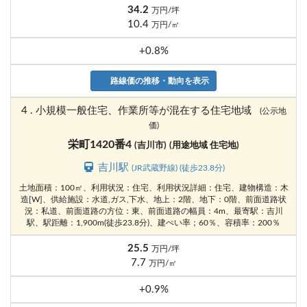
34.2
万円/坪
10.4
万円/㎡
+0.8%
路線価の推移・動向を表示
4 . 小規模一般住宅、作業所等が混在する住宅地域
(公示地
価)
栄町1420番4
(吉川市)
(用途地域 住宅地)
吉川駅
(JR武蔵野線) (徒歩23.8分)
土地面積：100㎡、利用状況：住宅、利用状況詳細：住宅、建物構造：木
造[W]、供給施設：水道,ガス,下水、地上：2階、地下：0階、前面道路状
況：私道、前面道路の方位：東、前面道路の幅員：4m、最寄駅：吉川
駅、駅距離：1,900m(徒歩23.8分)、建ぺい率；60％、容積率：200％
25.5
万円/坪
7.7
万円/㎡
+0.9%