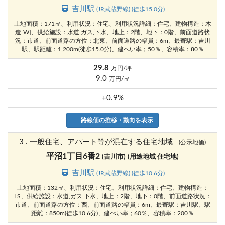
吉川駅
(JR武蔵野線) (徒歩15.0分)
土地面積：171㎡、利用状況：住宅、利用状況詳細：住宅、建物構造：木
造[W]、供給施設：水道,ガス,下水、地上：2階、地下：0階、前面道路状
況：市道、前面道路の方位：北東、前面道路の幅員：6m、最寄駅：吉川
駅、駅距離：1,200m(徒歩15.0分)、建ぺい率；50％、容積率：80％
29.8
万円/坪
9.0
万円/㎡
+0.9%
路線価の推移・動向を表示
3 . 一般住宅、アパート等が混在する住宅地域
(公示地価)
平沼1丁目6番2
(吉川市)
(用途地域 住宅地)
吉川駅
(JR武蔵野線) (徒歩10.6分)
土地面積：132㎡、利用状況：住宅、利用状況詳細：住宅、建物構造：
LS、供給施設：水道,ガス,下水、地上：2階、地下：0階、前面道路状況：
市道、前面道路の方位：西、前面道路の幅員：6m、最寄駅：吉川駅、駅
距離：850m(徒歩10.6分)、建ぺい率；60％、容積率：200％