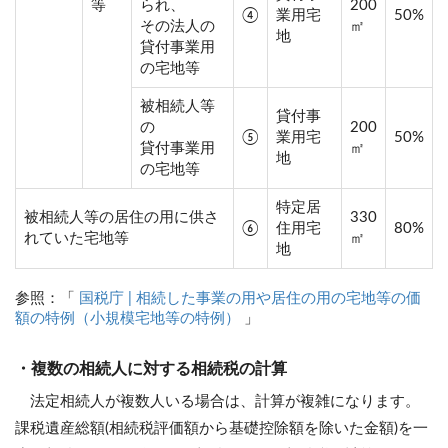
等
られ、
200
④
業用宅
50%
その法人の
㎡
地
貸付事業用
の宅地等
被相続人等
貸付事
の
200
⑤
業用宅
50%
貸付事業用
㎡
地
の宅地等
特定居
被相続人等の居住の用に供さ
330
⑥
住用宅
80%
れていた宅地等
㎡
地
参照：「
国税庁 | 相続した事業の用や居住の用の宅地等の価
額の特例（小規模宅地等の特例）
」
・複数の相続人に対する相続税の計算
法定相続人が複数人いる場合は、計算が複雑になります。
課税遺産総額(相続税評価額から基礎控除額を除いた金額)を一