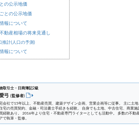
との公示地価
ごとの公示地価
情報について
不動産相場の将来見通し
推計(人口の予測)
情報について
物取引士・日商簿記2級
 愛弓
(監修者)
宅会社で15年以上、不動産売買、建築デザイン企画、営業企画等に従事。 主に土地
住宅の売買契約、金融・司法書士手続きを経験。
自身でも土地、中古住宅、商業施
買経験あり。 2016年より住宅・不動産専門ライターとしても活動中。 多数の不動
アで執筆・監修。