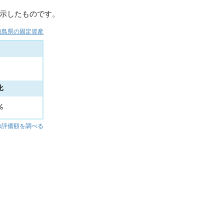
示したものです。
徳島県の固定資産
比
4%
の評価額を調べる