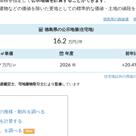
面積を指定して
公示地価を計算することができます
。
建物などの価値を除いた更地としての標準的な価値・土地の値段を
徳島県の路線価
徳島県の公示地価(住宅地)
16.2
万円/坪
㎡単価
年度
前年
9
2026
+20.
万円/㎡
年
住宅地以外の用途
産鑑定士、宅地建物取引士により監修
しています
の推移・動向を調べる
を計算する
場」を調べる
New