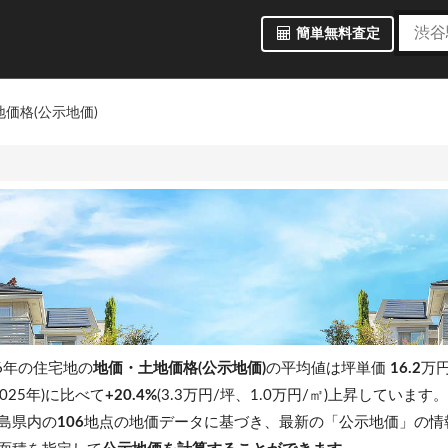
簡単無料査定
価格(公示地価)
6年の住宅地の
地価・土地価格(公示地価)
の平均値は坪単価
16.2
万円
025年)に比べて
+20.4%
(3.3万円/坪、1.0万円/㎡)上昇しています
島県内の
106
地点の地価データに基づき、最新の「公示地価」の情