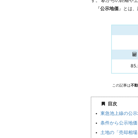
す。 駅からの距離や
『
公示地価
』とは、
85
この記事は
不動
目次
東急池上線の公示
条件から公示地価
土地の「売却相