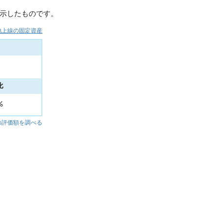
示したものです。
池上線の固定資産
比
1%
の評価額を調べる