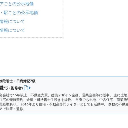
アごとの公示地価
・駅ごとの公示地価
情報について
情報について
物取引士・日商簿記2級
 愛弓
(監修者)
宅会社で15年以上、不動産売買、建築デザイン企画、営業企画等に従事。 主に土地
住宅の売買契約、金融・司法書士手続きを経験。
自身でも土地、中古住宅、商業施
買経験あり。 2016年より住宅・不動産専門ライターとしても活動中。 多数の不動
アで執筆・監修。