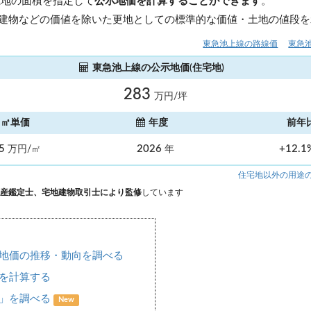
土地の面積を指定して
公示地価を計算することができます
。
建物などの価値を除いた更地としての標準的な価値・土地の値段を
東急池上線の路線価
東急
東急池上線の公示地価(住宅地)
283
万円/坪
㎡単価
年度
前年
.5
2026
+12.
万円/㎡
年
住宅地以外の用途
産鑑定士、宅地建物取引士により監修
しています
地価の推移・動向を調べる
を計算する
場」を調べる
New