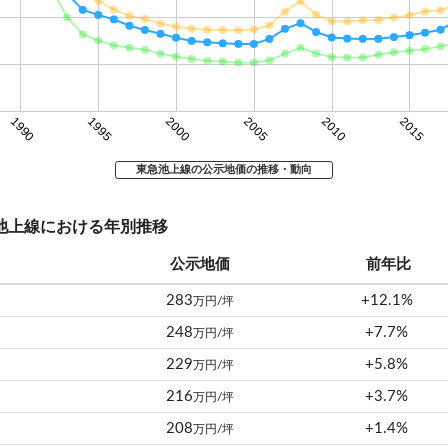
1990
1995
2000
2005
2010
2015
東急池上線の公示地価の推移・動向
急池上線における年別推移
公示地価
前年比
283
+12.1%
万円/坪
248
+7.7%
万円/坪
229
+5.8%
万円/坪
216
+3.7%
万円/坪
208
+1.4%
万円/坪