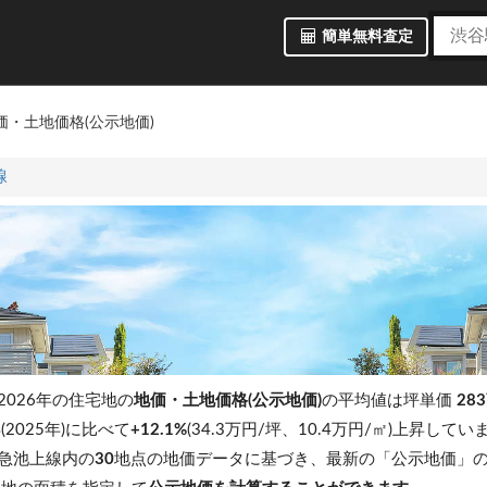
簡単無料査定
価・土地価格(公示地価)
線
026年の住宅地の
地価・土地価格(公示地価)
の平均値は坪単価
283
2025年)に比べて
+12.1%
(34.3万円/坪、10.4万円/㎡)上昇してい
急池上線内の
30
地点の地価データに基づき、最新の「公示地価」