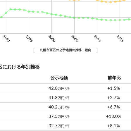
1990
1995
2000
2005
2010
2015
札幌市西区の公示地価の推移・動向
西区における年別推移
公示地価
前年比
42.0
+1.5%
万円/坪
41.3
+2.7%
万円/坪
40.2
+6.7%
万円/坪
37.5
+13.0%
万円/坪
32.7
+8.1%
万円/坪