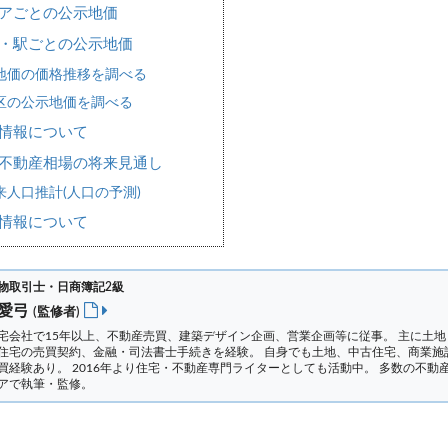
アごとの公示地価
・駅ごとの公示地価
地価の価格推移を調べる
区の公示地価を調べる
情報について
不動産相場の将来見通し
人口推計(人口の予測)
情報について
物取引士・日商簿記2級
 愛弓
(監修者)
宅会社で15年以上、不動産売買、建築デザイン企画、営業企画等に従事。 主に土地
住宅の売買契約、金融・司法書士手続きを経験。
自身でも土地、中古住宅、商業施
買経験あり。 2016年より住宅・不動産専門ライターとしても活動中。 多数の不動
アで執筆・監修。