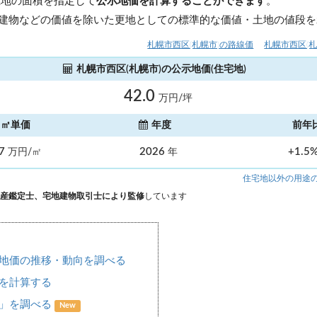
土地の面積を指定して
公示地価を計算することができます
。
建物などの価値を除いた更地としての標準的な価値・土地の値段を
札幌市西区(札幌市)の路線価
札幌市西区(
札幌市西区(札幌市)の公示地価(住宅地)
42.0
万円/坪
㎡単価
年度
前年
.7
2026
+1.5
万円/㎡
年
住宅地以外の用途
産鑑定士、宅地建物取引士により監修
しています
地価の推移・動向を調べる
を計算する
場」を調べる
New