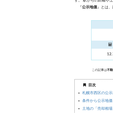
す。 駅からの距離や
『
公示地価
』とは、
12
この記事は
不動
目次
札幌市西区の公示
条件から公示地価
土地の「売却相