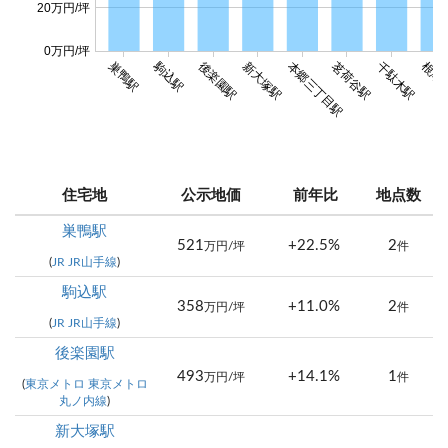
20万円/坪
0万円/坪
駒込駅
巣鴨駅
後楽園駅
新大塚駅
本郷三丁目駅
茗荷谷駅
千駄木駅
根津
住宅地
公示地価
前年比
地点数
巣鴨駅
521
+22.5%
2
万円/坪
件
(
JR JR山手線
)
駒込駅
358
+11.0%
2
万円/坪
件
(
JR JR山手線
)
後楽園駅
493
+14.1%
1
万円/坪
件
(
東京メトロ 東京メトロ
丸ノ内線
)
新大塚駅