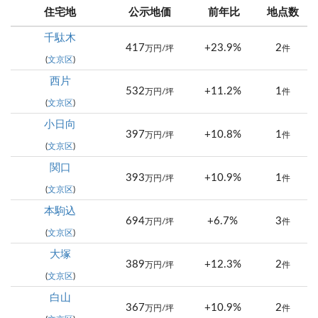
住宅地
公示地価
前年比
地点数
千駄木
417
+23.9%
2
万円/坪
件
(
文京区
)
西片
532
+11.2%
1
万円/坪
件
(
文京区
)
小日向
397
+10.8%
1
万円/坪
件
(
文京区
)
関口
393
+10.9%
1
万円/坪
件
(
文京区
)
本駒込
694
+6.7%
3
万円/坪
件
(
文京区
)
大塚
389
+12.3%
2
万円/坪
件
(
文京区
)
白山
367
+10.9%
2
万円/坪
件