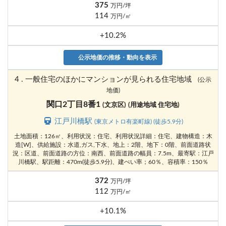
375
万円/坪
114
万円/㎡
+10.2%
公示地価の推移・動向を表示
4 . 一般住宅のほかにマンションが見られる住宅地域
(公示
地価)
関口2丁目8番1
(文京区)
(用途地域 住宅地)
江戸川橋駅
(東京メトロ有楽町線) (徒歩5.9分)
土地面積：126㎡、利用状況：住宅、利用状況詳細：住宅、建物構造：木
造[W]、供給施設：水道,ガス,下水、地上：2階、地下：0階、前面道路状
況：区道、前面道路の方位：南西、前面道路の幅員：7.5m、最寄駅：江戸
川橋駅、駅距離：470m(徒歩5.9分)、建ぺい率；60％、容積率：150％
372
万円/坪
112
万円/㎡
+10.1%