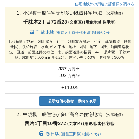
住宅地以外の用途の評価額を調べる
1 . 小規模一般住宅等が多い既成住宅地域
(公示地価)
千駄木2丁目72番28
(文京区)
(用途地域 住宅地)
千駄木駅
(東京メトロ千代田線) (徒歩6.2分)
土地面積：78㎡、利用状況：住宅、利用状況詳細：住宅、建物構造：鉄骨
造[S]、供給施設：水道,ガス,下水、地上：3階、地下：0階、前面道路状
況：区道、前面道路の方位：南、前面道路の幅員：4m、最寄駅：千駄木
駅、駅距離：500m(徒歩6.2分)、建ぺい率；60％、容積率：300％
337
万円/坪
102
万円/㎡
+11.0%
公示地価の推移・動向を表示
2 . 中規模一般住宅が多い高台の住宅地域
(公示地価)
西片1丁目10番272
(文京区)
(用途地域 住宅地)
春日駅
(都営三田線) (徒歩5.8分)