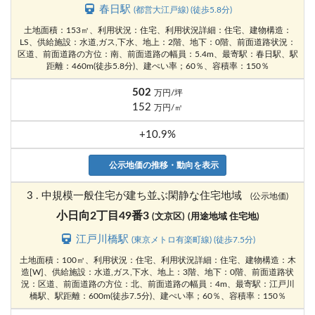
春日駅
(都営大江戸線) (徒歩5.8分)
土地面積：153㎡、利用状況：住宅、利用状況詳細：住宅、建物構造：
LS、供給施設：水道,ガス,下水、地上：2階、地下：0階、前面道路状況：
区道、前面道路の方位：南、前面道路の幅員：5.4m、最寄駅：春日駅、駅
距離：460m(徒歩5.8分)、建ぺい率；60％、容積率：150％
502
万円/坪
152
万円/㎡
+10.9%
公示地価の推移・動向を表示
3 . 中規模一般住宅が建ち並ぶ閑静な住宅地域
(公示地価)
小日向2丁目49番3
(文京区)
(用途地域 住宅地)
江戸川橋駅
(東京メトロ有楽町線) (徒歩7.5分)
土地面積：100㎡、利用状況：住宅、利用状況詳細：住宅、建物構造：木
造[W]、供給施設：水道,ガス,下水、地上：3階、地下：0階、前面道路状
況：区道、前面道路の方位：北、前面道路の幅員：4m、最寄駅：江戸川
橋駅、駅距離：600m(徒歩7.5分)、建ぺい率；60％、容積率：150％