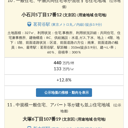
10 . 一般住宅、中層共同住宅等が混在する住宅地域
(公示地
価)
小石川5丁目17番12
(文京区)
(用途地域 住宅地)
茗荷谷駅
(東京メトロ丸ノ内線) (徒歩3.9分)
土地面積：327㎡、利用状況：住宅,事務所、利用状況詳細：共同住宅、住
宅兼事務所、建物構造：RC、供給施設：水道,ガス,下水、地上：4階、地
下：1階、前面道路状況：区道、前面道路の方位：南東、前面道路の幅
員：8m、最寄駅：茗荷谷駅、駅距離：310m(徒歩3.9分)、建ぺい率；
60％、容積率：300％
440
万円/坪
133
万円/㎡
+12.8%
公示地価の推移・動向を表示
11 . 中規模一般住宅、アパート等が建ち並ぶ住宅地域
(公示
地価)
大塚6丁目107番19
(文京区)
(用途地域 住宅地)