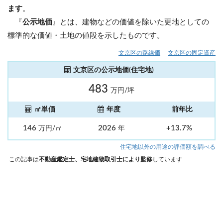
ます
。
『
公示地価
』とは、建物などの価値を除いた更地としての
標準的な価値・土地の値段を示したものです。
文京区の路線価
文京区の固定資産
文京区の公示地価(住宅地)
483
万円/坪
㎡単価
年度
前年比
146
2026
+13.7%
万円/㎡
年
住宅地以外の用途の評価額を調べる
この記事は
不動産鑑定士、宅地建物取引士により監修
しています