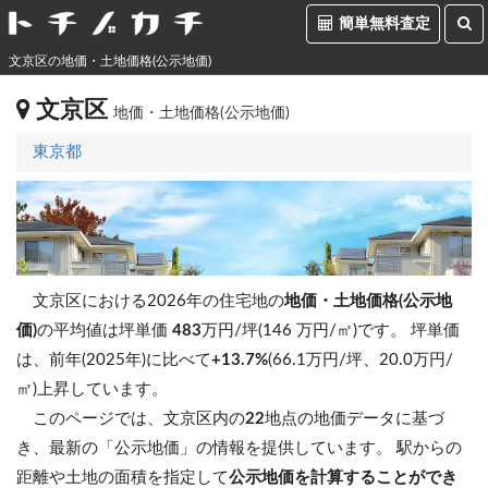
簡単無料査定
文京区の地価・土地価格(公示地価)
文京区
地価・土地価格(公示地価)
東京都
文京区における2026年の住宅地の
地価・土地価格(公示地
価)
の平均値は坪単価
483
万円/坪(146 万円/㎡)です。
坪単価
は、前年(2025年)に比べて
+13.7%
(66.1万円/坪、20.0万円/
㎡)上昇しています。
このページでは、文京区内の
22
地点の地価データに基づ
き、最新の「公示地価」の情報を提供しています。 駅からの
距離や土地の面積を指定して
公示地価を計算することができ