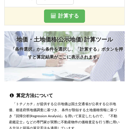
計算する
地価・土地価格(公示地価) 計算ツール
「条件選択」から条件を選択し、「計算する」ボタンを押
すと算定結果がここに表示されます。
算定方法について
「トチノカチ」が提供する公示地価は国土交通省が公表する公示地
価、都道府県地価調査に基づき、 条件が類似する土地価格情報に基づ
き『回帰分析(Regression Analysis)』を用いて算定したもので、 『不動
産鑑定士』などの専門家が実際に不動産物件の価格査定を行う際に用い
る方法と同等の算定手法を適用しています。