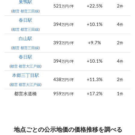
巣鴨駅
521
+22.5%
2
万円/坪
件
(
都営 都営三田線
)
春日駅
394
+10.1%
4
万円/坪
件
(
都営 都営三田線
)
白山駅
393
+9.7%
2
万円/坪
件
(
都営 都営三田線
)
春日駅
394
+10.1%
4
万円/坪
件
(
都営 都営大江戸線
)
本郷三丁目駅
438
+11.3%
2
万円/坪
件
(
都営 都営大江戸線
)
都営水道橋
959
+17.2%
1
万円/坪
件
地点ごとの公示地価の価格推移を調べる