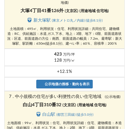
地価)
大塚4丁目41番126外
(文京区)
(用途地域 住宅地)
新大塚駅
(東京メトロ丸ノ内線) (徒歩8.1分)
土地面積：495㎡、利用状況：住宅、利用状況詳細：共同住宅、建物構
造：RC、供給施設：水道,ガス,下水、地上：3階、地下：0階、前面道路状
況：区道、前面道路の方位：南西、前面道路の幅員：7.2m、最寄駅：新大
塚駅、駅距離：650m(徒歩8.1分)、建ぺい率；60％、容積率：200％
423
万円/坪
128
万円/㎡
+12.1%
公示地価の推移・動向を表示
7 . 中小規模の住宅が多い利便性の良い住宅地域
(公示地価)
白山4丁目310番32
(文京区)
(用途地域 住宅地)
白山駅
(都営三田線) (徒歩5.0分)
土地面積：99㎡、利用状況：住宅、利用状況詳細：住宅、建物構造：木造
[W]、供給施設：水道,ガス,下水、地上：2階、地下：0階、前面道路状況：