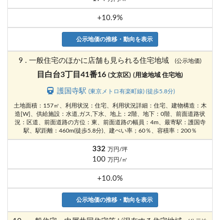
+10.9%
公示地価の推移・動向を表示
9 . 一般住宅のほかに店舗も見られる住宅地域
(公示地価)
目白台3丁目41番16
(文京区)
(用途地域 住宅地)
護国寺駅
(東京メトロ有楽町線) (徒歩5.8分)
土地面積：157㎡、利用状況：住宅、利用状況詳細：住宅、建物構造：木
造[W]、供給施設：水道,ガス,下水、地上：2階、地下：0階、前面道路状
況：区道、前面道路の方位：東、前面道路の幅員：4m、最寄駅：護国寺
駅、駅距離：460m(徒歩5.8分)、建ぺい率；60％、容積率：200％
332
万円/坪
100
万円/㎡
+10.0%
公示地価の推移・動向を表示