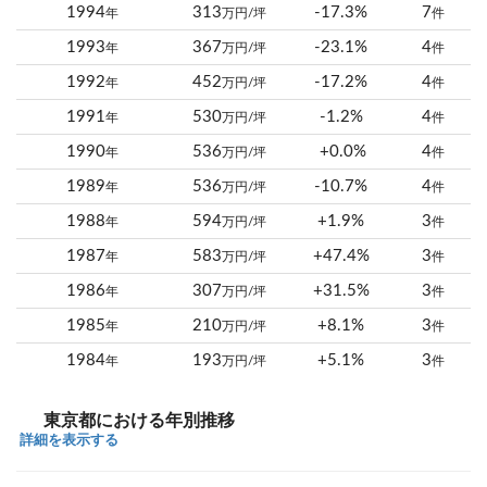
1994
313
-17.3%
7
年
万円/坪
件
1993
367
-23.1%
4
年
万円/坪
件
1992
452
-17.2%
4
年
万円/坪
件
1991
530
-1.2%
4
年
万円/坪
件
1990
536
+0.0%
4
年
万円/坪
件
1989
536
-10.7%
4
年
万円/坪
件
1988
594
+1.9%
3
年
万円/坪
件
1987
583
+47.4%
3
年
万円/坪
件
1986
307
+31.5%
3
年
万円/坪
件
1985
210
+8.1%
3
年
万円/坪
件
1984
193
+5.1%
3
年
万円/坪
件
東京都における年別推移
詳細を表示する