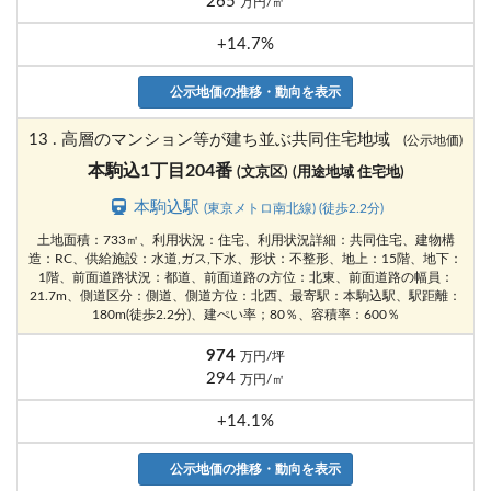
265
万円/㎡
+14.7%
公示地価の推移・動向を表示
13 . 高層のマンション等が建ち並ぶ共同住宅地域
(公示地価)
本駒込1丁目204番
(文京区)
(用途地域 住宅地)
本駒込駅
(東京メトロ南北線) (徒歩2.2分)
土地面積：733㎡、利用状況：住宅、利用状況詳細：共同住宅、建物構
造：RC、供給施設：水道,ガス,下水、形状：不整形、地上：15階、地下：
1階、前面道路状況：都道、前面道路の方位：北東、前面道路の幅員：
21.7m、側道区分：側道、側道方位：北西、最寄駅：本駒込駅、駅距離：
180m(徒歩2.2分)、建ぺい率；80％、容積率：600％
974
万円/坪
294
万円/㎡
+14.1%
公示地価の推移・動向を表示