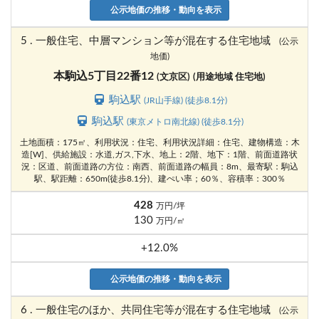
公示地価の推移・動向を表示
5 . 一般住宅、中層マンション等が混在する住宅地域
(公示
地価)
本駒込5丁目22番12
(文京区)
(用途地域 住宅地)
駒込駅
(JR山手線) (徒歩8.1分)
駒込駅
(東京メトロ南北線) (徒歩8.1分)
土地面積：175㎡、利用状況：住宅、利用状況詳細：住宅、建物構造：木
造[W]、供給施設：水道,ガス,下水、地上：2階、地下：1階、前面道路状
況：区道、前面道路の方位：南西、前面道路の幅員：8m、最寄駅：駒込
駅、駅距離：650m(徒歩8.1分)、建ぺい率；60％、容積率：300％
428
万円/坪
130
万円/㎡
+12.0%
公示地価の推移・動向を表示
6 . 一般住宅のほか、共同住宅等が混在する住宅地域
(公示