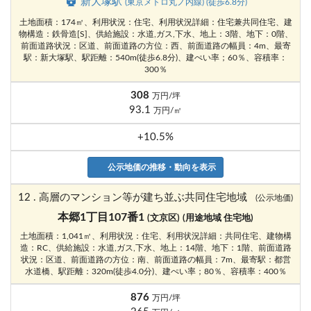
新大塚駅
(東京メトロ丸ノ内線) (徒歩6.8分)
土地面積：174㎡、利用状況：住宅、利用状況詳細：住宅兼共同住宅、建
物構造：鉄骨造[S]、供給施設：水道,ガス,下水、地上：3階、地下：0階、
前面道路状況：区道、前面道路の方位：西、前面道路の幅員：4m、最寄
駅：新大塚駅、駅距離：540m(徒歩6.8分)、建ぺい率；60％、容積率：
300％
308
万円/坪
93.1
万円/㎡
+10.5%
公示地価の推移・動向を表示
12 . 高層のマンション等が建ち並ぶ共同住宅地域
(公示地価)
本郷1丁目107番1
(文京区)
(用途地域 住宅地)
土地面積：1,041㎡、利用状況：住宅、利用状況詳細：共同住宅、建物構
造：RC、供給施設：水道,ガス,下水、地上：14階、地下：1階、前面道路
状況：区道、前面道路の方位：南、前面道路の幅員：7m、最寄駅：都営
水道橋、駅距離：320m(徒歩4.0分)、建ぺい率；80％、容積率：400％
876
万円/坪