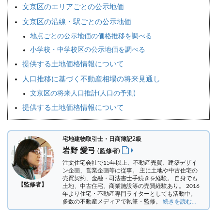
文京区のエリアごとの公示地価
文京区の沿線・駅ごとの公示地価
地点ごとの公示地価の価格推移を調べる
小学校・中学校区の公示地価を調べる
提供する土地価格情報について
人口推移に基づく不動産相場の将来見通し
文京区の将来人口推計(人口の予測)
提供する土地価格情報について
宅地建物取引士・日商簿記2級
岩野 愛弓
(監修者)
注文住宅会社で15年以上、不動産売買、建築デザイ
ン企画、営業企画等に従事。 主に土地や中古住宅の
売買契約、金融・司法書士手続きを経験。
自身でも
【監修者】
土地、中古住宅、商業施設等の売買経験あり。 2016
年より住宅・不動産専門ライターとしても活動中。
多数の不動産メディアで執筆・監修。
続きを読む...