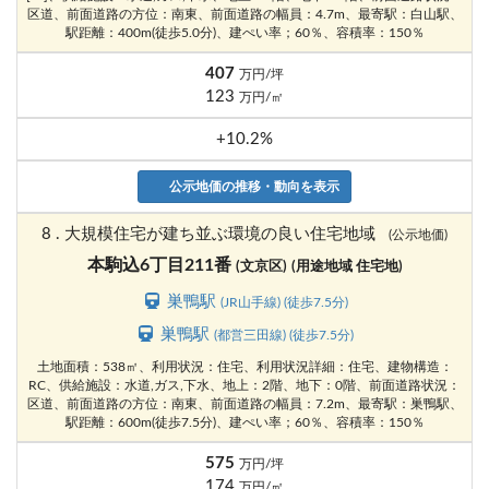
区道、前面道路の方位：南東、前面道路の幅員：4.7m、最寄駅：白山駅、
駅距離：400m(徒歩5.0分)、建ぺい率；60％、容積率：150％
407
万円/坪
123
万円/㎡
+10.2%
公示地価の推移・動向を表示
8 . 大規模住宅が建ち並ぶ環境の良い住宅地域
(公示地価)
本駒込6丁目211番
(文京区)
(用途地域 住宅地)
巣鴨駅
(JR山手線) (徒歩7.5分)
巣鴨駅
(都営三田線) (徒歩7.5分)
土地面積：538㎡、利用状況：住宅、利用状況詳細：住宅、建物構造：
RC、供給施設：水道,ガス,下水、地上：2階、地下：0階、前面道路状況：
区道、前面道路の方位：南東、前面道路の幅員：7.2m、最寄駅：巣鴨駅、
駅距離：600m(徒歩7.5分)、建ぺい率；60％、容積率：150％
575
万円/坪
174
万円/㎡