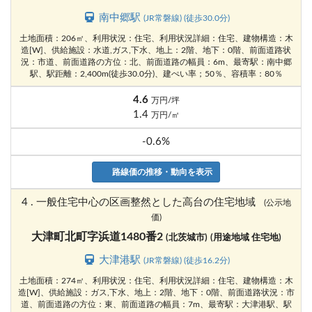
南中郷駅
(JR常磐線) (徒歩30.0分)
土地面積：206㎡、利用状況：住宅、利用状況詳細：住宅、建物構造：木
造[W]、供給施設：水道,ガス,下水、地上：2階、地下：0階、前面道路状
況：市道、前面道路の方位：北、前面道路の幅員：6m、最寄駅：南中郷
駅、駅距離：2,400m(徒歩30.0分)、建ぺい率；50％、容積率：80％
4.6
万円/坪
1.4
万円/㎡
-0.6%
路線価の推移・動向を表示
4 . 一般住宅中心の区画整然とした高台の住宅地域
(公示地
価)
大津町北町字浜道1480番2
(北茨城市)
(用途地域 住宅地)
大津港駅
(JR常磐線) (徒歩16.2分)
土地面積：274㎡、利用状況：住宅、利用状況詳細：住宅、建物構造：木
造[W]、供給施設：ガス,下水、地上：2階、地下：0階、前面道路状況：市
道、前面道路の方位：東、前面道路の幅員：7m、最寄駅：大津港駅、駅