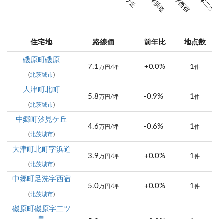
住宅地
路線価
前年比
地点数
磯原町磯原
7.1
+0.0%
1
万円/坪
件
(
北茨城市
)
大津町北町
5.8
-0.9%
1
万円/坪
件
(
北茨城市
)
中郷町汐見ケ丘
4.6
-0.6%
1
万円/坪
件
(
北茨城市
)
大津町北町字浜道
3.9
+0.0%
1
万円/坪
件
(
北茨城市
)
中郷町足洗字西宿
5.0
+0.0%
1
万円/坪
件
(
北茨城市
)
磯原町磯原字二ツ