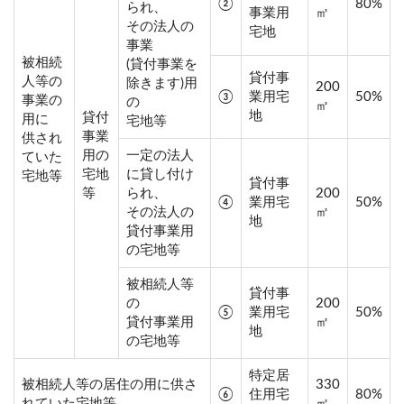
②
80%
られ、
事業用
㎡
その法人の
宅地
事業
被相続
(貸付事業を
貸付事
人等の
除きます)用
200
③
業用宅
50%
事業の
の
㎡
地
貸付
用に
宅地等
事業
供され
用の
一定の法人
ていた
宅地
に貸し付け
宅地等
貸付事
等
られ、
200
④
業用宅
50%
その法人の
㎡
地
貸付事業用
の宅地等
被相続人等
貸付事
の
200
⑤
業用宅
50%
貸付事業用
㎡
地
の宅地等
特定居
被相続人等の居住の用に供さ
330
⑥
住用宅
80%
れていた宅地等
㎡