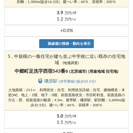
距離：1,300m(徒歩16.2分)、建ぺい率；60％、容積率：200％
3.9
万円/坪
1.2
万円/㎡
+0.0%
路線価の推移・動向を表示
5 . 中規模の一般住宅が建ち並ぶ中学校に近い既存の住宅地
域
(地価調査)
中郷町足洗字西宿543番6
(北茨城市)
(用途地域 住宅地)
磯原駅
(JR常磐線) (徒歩32.5分)
土地面積：211㎡、利用状況：住宅、利用状況詳細：住宅、建物構造：木
造[W]、地上：1階、地下：0階、前面道路状況：市区町村道、前面道路の
方位：西、前面道路の幅員：4.5m、最寄駅：磯原駅、駅距離：2,600m(徒
歩32.5分)、建ぺい率；60％、容積率：200％
5.0
万円/坪
1.5
万円/㎡