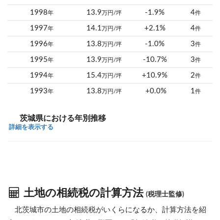
1998
13.9
-1.9%
4
年
万円/坪
件
1997
14.1
+2.1%
4
年
万円/坪
件
1996
13.8
-1.0%
3
年
万円/坪
件
1995
13.9
-10.7%
3
年
万円/坪
件
1994
15.4
+10.9%
2
年
万円/坪
件
1993
13.8
+0.0%
1
年
万円/坪
件
茨城県における年別推移
詳細を表示する
土地の相続税の計算方法
(税理士監修)
北茨城市の土地の相続税がいくらになるか、計算方法を紹