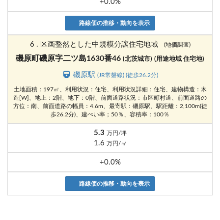
+0.0%
路線価の推移・動向を表示
6 . 区画整然とした中規模分譲住宅地域
(地価調査)
磯原町磯原字二ツ島1630番46
(北茨城市)
(用途地域 住宅地)
磯原駅
(JR常磐線) (徒歩26.2分)
土地面積：197㎡、利用状況：住宅、利用状況詳細：住宅、建物構造：木
造[W]、地上：2階、地下：0階、前面道路状況：市区町村道、前面道路の
方位：南、前面道路の幅員：4.6m、最寄駅：磯原駅、駅距離：2,100m(徒
歩26.2分)、建ぺい率；50％、容積率：100％
5.3
万円/坪
1.6
万円/㎡
+0.0%
路線価の推移・動向を表示