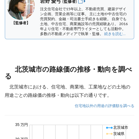
岩野 愛弓
(監修者)
注文住宅会社で15年以上、不動産売買、建築デザイ
ン企画、営業企画等に従事。 主に土地や中古住宅の
売買契約、金融・司法書士手続きを経験。
自身でも
【監修者】
土地、中古住宅、商業施設等の売買経験あり。 2016
年より住宅・不動産専門ライターとしても活動中。
多数の不動産メディアで執筆・監修。
続きを読む...
北茨城市の路線価の推移・動向を調べ
る
北茨城市における、住宅地、商業地、工業地などの土地の
用途ごとの路線価の推移・動向は以下の通りです。
住宅地以外の用途の評価額を調べる
35 万円
北茨城市
茨城県