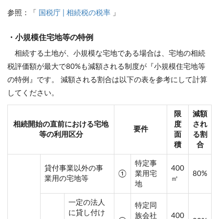
参照：「
国税庁 | 相続税の税率
」
・小規模住宅地等の特例
相続する土地が、小規模な宅地である場合は、宅地の相続
税評価額が最大で80%も減額される制度が『小規模住宅地等
の特例』です。 減額される割合は以下の表を参考にして計算
してください。
限
減額
相続開始の直前における宅地
度
され
要件
等の利用区分
面
る割
積
合
特定事
貸付事業以外の事
400
①
業用宅
80%
業用の宅地等
㎡
地
一定の法人
特定同
に貸し付け
族会社
400