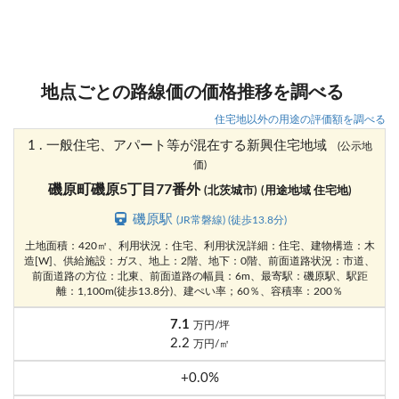
地点ごとの路線価の価格推移を調べる
住宅地以外の用途の評価額を調べる
1 . 一般住宅、アパート等が混在する新興住宅地域
(公示地
価)
磯原町磯原5丁目77番外
(北茨城市)
(用途地域 住宅地)
磯原駅
(JR常磐線) (徒歩13.8分)
土地面積：420㎡、利用状況：住宅、利用状況詳細：住宅、建物構造：木
造[W]、供給施設：ガス、地上：2階、地下：0階、前面道路状況：市道、
前面道路の方位：北東、前面道路の幅員：6m、最寄駅：磯原駅、駅距
離：1,100m(徒歩13.8分)、建ぺい率；60％、容積率：200％
7.1
万円/坪
2.2
万円/㎡
+0.0%