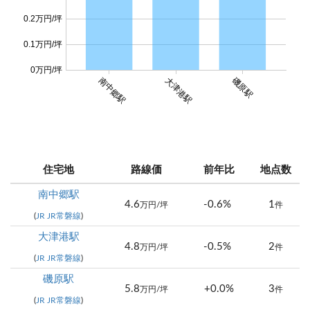
0.2万円/坪
0.1万円/坪
0万円/坪
磯原駅
南中郷駅
大津港駅
住宅地
路線価
前年比
地点数
南中郷駅
4.6
-0.6%
1
万円/坪
件
(
JR JR常磐線
)
大津港駅
4.8
-0.5%
2
万円/坪
件
(
JR JR常磐線
)
磯原駅
5.8
+0.0%
3
万円/坪
件
(
JR JR常磐線
)