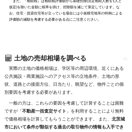
また、『相続税』は相続税評価額から基礎控除(法定相続人数を1人と
仮定)を除いた金額に税率を掛け、控除額を減じて算定しています。な
お、住宅・賃貸住宅等が立っている場合には小規模宅地等の特例による
評価額の減額を考慮する必要がある点にご注意ください。
土地の売却相場を調べる
PR
実際の土地の価格相場は、学区等の周辺環境、近くにある
公共施設・商業施設へのアクセス等の立地条件、土地の形
状、道路との接面方位、日当たり、眺望など、物件ごとの個
別要因を考慮する必要があります。
一般の方は、これらの要因を考慮して計算することは困難
ですが「
不動産一括査定サイト
」を利用することにより無料
で価格相場を計算してもらうことができます。 また、
北茨城
市において条件が類似する過去の取引物件の情報も入手でき