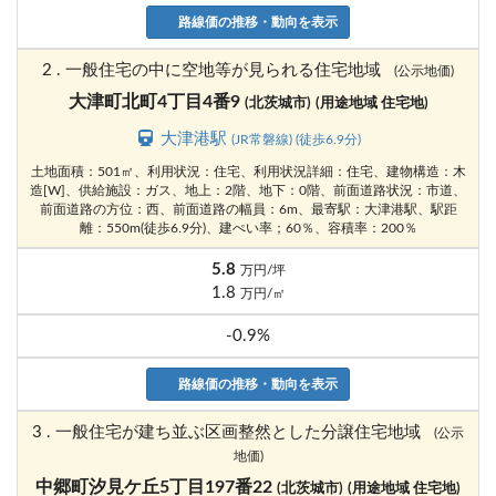
路線価の推移・動向を表示
2 . 一般住宅の中に空地等が見られる住宅地域
(公示地価)
大津町北町4丁目4番9
(北茨城市)
(用途地域 住宅地)
大津港駅
(JR常磐線) (徒歩6.9分)
土地面積：501㎡、利用状況：住宅、利用状況詳細：住宅、建物構造：木
造[W]、供給施設：ガス、地上：2階、地下：0階、前面道路状況：市道、
前面道路の方位：西、前面道路の幅員：6m、最寄駅：大津港駅、駅距
離：550m(徒歩6.9分)、建ぺい率；60％、容積率：200％
5.8
万円/坪
1.8
万円/㎡
-0.9%
路線価の推移・動向を表示
3 . 一般住宅が建ち並ぶ区画整然とした分譲住宅地域
(公示
地価)
中郷町汐見ケ丘5丁目197番22
(北茨城市)
(用途地域 住宅地)