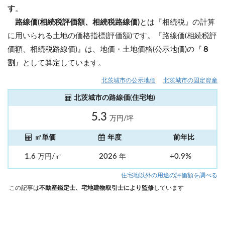
す
。
路線価(相続税評価額、相続税路線価)
とは『相続税』の計算
に用いられる土地の価格指標(評価額)です。『路線価(相続税評
価額、相続税路線価)』は、地価・土地価格(公示地価)の『
８
割
』として算定しています。
北茨城市の公示地価
北茨城市の固定資産
北茨城市の路線価(住宅地)
5.3
万円/坪
㎡単価
年度
前年比
1.6
2026
+0.9%
万円/㎡
年
住宅地以外の用途の評価額を調べる
この記事は
不動産鑑定士、宅地建物取引士により監修
しています