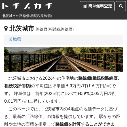
簡単無料査定
北茨城市の路線価(相続税路線価)
北茨城市
路線価(相続税路線価)
茨城県
北茨城市における2026年の住宅地の
路線価(相続税路線価、
相続税評価額)
の平均値は坪単価
5.3
万円/坪(1.6 万円/㎡)で
す。
坪単価は、前年(2025年)に比べて
+0.9%
(0.05万円/坪、
0.01万円/㎡)上昇しています。
このページでは、北茨城市内の
4
地点の地価データに基づ
き、最新の「路線価」の情報を提供しています。 駅からの距
離や土地の面積を指定して
路線価を計算することができま