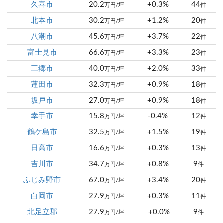
久喜市
20.2
+0.3%
44
万円/坪
件
北本市
30.2
+1.2%
20
万円/坪
件
八潮市
45.6
+3.7%
22
万円/坪
件
富士見市
66.6
+3.3%
23
万円/坪
件
三郷市
40.0
+2.0%
33
万円/坪
件
蓮田市
32.3
+0.9%
18
万円/坪
件
坂戸市
27.0
+0.9%
18
万円/坪
件
幸手市
15.8
-0.4%
12
万円/坪
件
鶴ケ島市
32.5
+1.5%
19
万円/坪
件
日高市
16.6
+0.3%
13
万円/坪
件
吉川市
34.7
+0.8%
9
万円/坪
件
ふじみ野市
67.0
+3.4%
20
万円/坪
件
白岡市
27.9
+0.3%
11
万円/坪
件
北足立郡
27.9
+0.0%
9
万円/坪
件