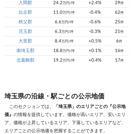
入間郡
24.2
+2.4%
29
万円/坪
件
比企郡
11.0
-0.4%
62
万円/坪
件
秩父郡
6.6
-0.6%
25
万円/坪
件
児玉郡
6.3
-0.3%
21
万円/坪
件
大里郡
8.4
+0.5%
6
万円/坪
件
南埼玉郡
18.8
+0.1%
16
万円/坪
件
北葛飾郡
19.2
+0.4%
17
万円/坪
件
埼玉県の沿線・駅ごとの公示地価
このセクションでは、
「埼玉県」のエリアごとの『公示地
価』
の情報を提供しています。価格が高いエリア、安いエリ
ア、価格が上昇しているエリア、下落しているエリアなど、
エリアごとの公示地価を把握することができます。