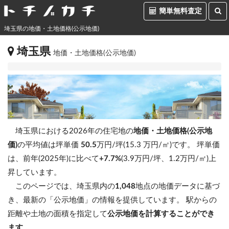
簡単無料査定
埼玉県の地価・土地価格(公示地価)
埼玉県
地価・土地価格(公示地価)
埼玉県における2026年の住宅地の
地価・土地価格(公示地
価)
の平均値は坪単価
50.5
万円/坪(15.3 万円/㎡)です。
坪単価
は、前年(2025年)に比べて
+7.7%
(3.9万円/坪、1.2万円/㎡)上
昇しています。
このページでは、埼玉県内の
1,048
地点の地価データに基づ
き、最新の「公示地価」の情報を提供しています。 駅からの
距離や土地の面積を指定して
公示地価を計算することができ
ます
。