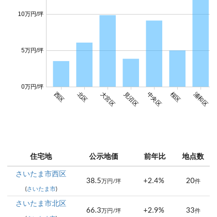
10万円/坪
5万円/坪
0万円/坪
西区
北区
大宮区
見沼区
中央区
桜区
浦和区
住宅地
公示地価
前年比
地点数
さいたま市西区
38.5
+2.4%
20
万円/坪
件
(
さいたま市
)
さいたま市北区
66.3
+2.9%
33
万円/坪
件