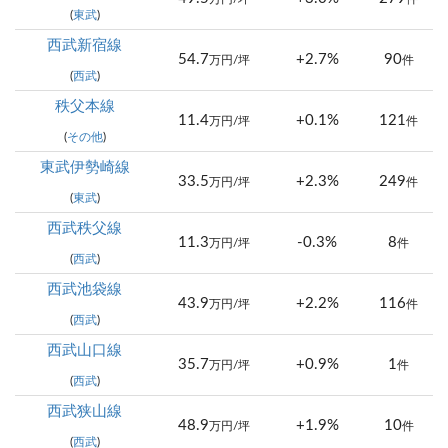
(
東武
)
西武新宿線
54.7
+2.7%
90
万円/坪
件
(
西武
)
秩父本線
11.4
+0.1%
121
万円/坪
件
(
その他
)
東武伊勢崎線
33.5
+2.3%
249
万円/坪
件
(
東武
)
西武秩父線
11.3
-0.3%
8
万円/坪
件
(
西武
)
西武池袋線
43.9
+2.2%
116
万円/坪
件
(
西武
)
西武山口線
35.7
+0.9%
1
万円/坪
件
(
西武
)
西武狭山線
48.9
+1.9%
10
万円/坪
件
(
西武
)