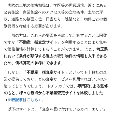
実際の土地の価格相場は、学区等の周辺環境、近くにある
公共施設・商業施設へのアクセス等の立地条件、土地の形
状、道路との接面方位、日当たり、眺望など、物件ごとの個
別要因を考慮する必要があります。
一般の方は、これらの要因を考慮して計算することは困難
ですが「
不動産一括査定サイト
」を利用することにより無料
で価格相場を計算してもらうことができます。 また、
埼玉県
において条件が類似する過去の取引物件の情報も入手できる
ため、価格算定の参考にできます
。
しかし、「
不動産一括査定サイト
」といっても十数社の企
業が提供しており、どの査定サービスを利用すればいいのか
迷ってしまうでしょう。 トチノカチでは、
専門家による監修
のもと、様々な観点から不動産査定サイトを比較
しました
（
比較記事はこちら
）。
以下のサイトは、「査定を受け付けているカバーエリア」