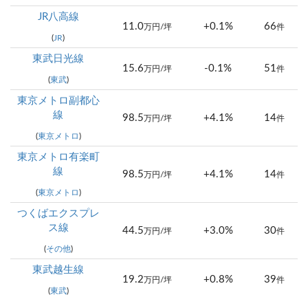
JR八高線
11.0
+0.1%
66
万円/坪
件
(
JR
)
東武日光線
15.6
-0.1%
51
万円/坪
件
(
東武
)
東京メトロ副都心
線
98.5
+4.1%
14
万円/坪
件
(
東京メトロ
)
東京メトロ有楽町
線
98.5
+4.1%
14
万円/坪
件
(
東京メトロ
)
つくばエクスプレ
ス線
44.5
+3.0%
30
万円/坪
件
(
その他
)
東武越生線
19.2
+0.8%
39
万円/坪
件
(
東武
)