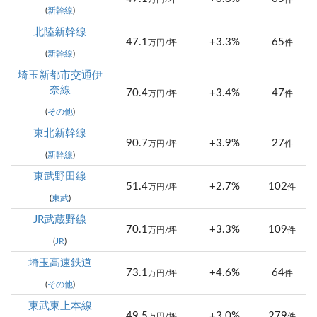
(
新幹線
)
北陸新幹線
47.1
+3.3%
65
万円/坪
件
(
新幹線
)
埼玉新都市交通伊
奈線
70.4
+3.4%
47
万円/坪
件
(
その他
)
東北新幹線
90.7
+3.9%
27
万円/坪
件
(
新幹線
)
東武野田線
51.4
+2.7%
102
万円/坪
件
(
東武
)
JR武蔵野線
70.1
+3.3%
109
万円/坪
件
(
JR
)
埼玉高速鉄道
73.1
+4.6%
64
万円/坪
件
(
その他
)
東武東上本線
49.5
+3.0%
279
万円/坪
件