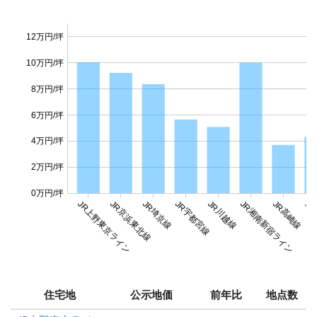
12万円/坪
10万円/坪
8万円/坪
6万円/坪
4万円/坪
2万円/坪
0万円/坪
JR上野東京ライン
JR京浜東北線
JR埼京線
JR宇都宮線
JR川越線
JR湘南新宿ライン
JR高崎線
上
住宅地
公示地価
前年比
地点数