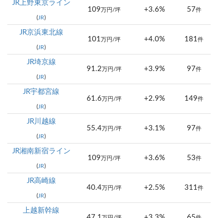
JR上野東京ライン
109
+3.6%
57
万円/坪
件
(
JR
)
JR京浜東北線
101
+4.0%
181
万円/坪
件
(
JR
)
JR埼京線
91.2
+3.9%
97
万円/坪
件
(
JR
)
JR宇都宮線
61.6
+2.9%
149
万円/坪
件
(
JR
)
JR川越線
55.4
+3.1%
97
万円/坪
件
(
JR
)
JR湘南新宿ライン
109
+3.6%
53
万円/坪
件
(
JR
)
JR高崎線
40.4
+2.5%
311
万円/坪
件
(
JR
)
上越新幹線
47.1
+3.3%
65
万円/坪
件