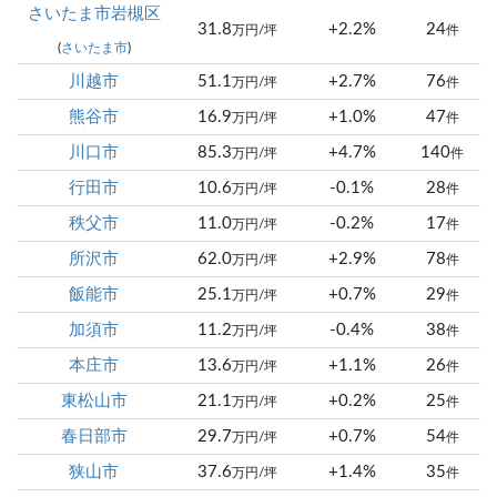
さいたま市岩槻区
31.8
+2.2%
24
万円/坪
件
(
さいたま市
)
川越市
51.1
+2.7%
76
万円/坪
件
熊谷市
16.9
+1.0%
47
万円/坪
件
川口市
85.3
+4.7%
140
万円/坪
件
行田市
10.6
-0.1%
28
万円/坪
件
秩父市
11.0
-0.2%
17
万円/坪
件
所沢市
62.0
+2.9%
78
万円/坪
件
飯能市
25.1
+0.7%
29
万円/坪
件
加須市
11.2
-0.4%
38
万円/坪
件
本庄市
13.6
+1.1%
26
万円/坪
件
東松山市
21.1
+0.2%
25
万円/坪
件
春日部市
29.7
+0.7%
54
万円/坪
件
狭山市
37.6
+1.4%
35
万円/坪
件