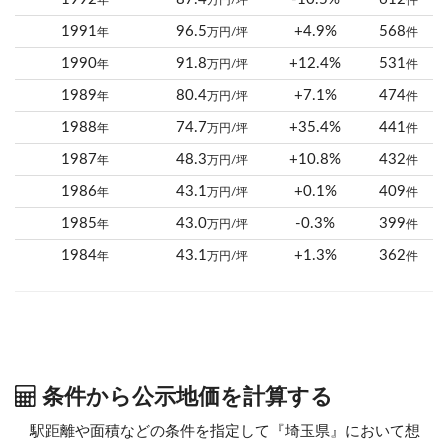
年
万円/坪
件
1991
96.5
+4.9%
568
年
万円/坪
件
1990
91.8
+12.4%
531
年
万円/坪
件
1989
80.4
+7.1%
474
年
万円/坪
件
1988
74.7
+35.4%
441
年
万円/坪
件
1987
48.3
+10.8%
432
年
万円/坪
件
1986
43.1
+0.1%
409
年
万円/坪
件
1985
43.0
-0.3%
399
年
万円/坪
件
1984
43.1
+1.3%
362
年
万円/坪
件
条件から公示地価を計算する
駅距離や面積などの条件を指定して『埼玉県』において想