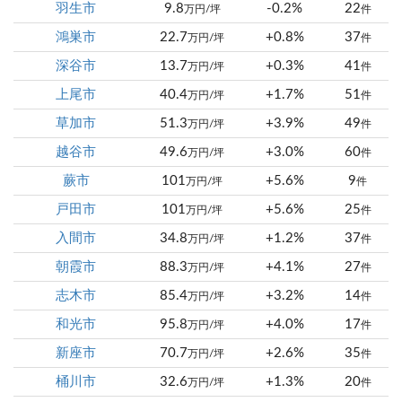
羽生市
9.8
-0.2%
22
万円/坪
件
鴻巣市
22.7
+0.8%
37
万円/坪
件
深谷市
13.7
+0.3%
41
万円/坪
件
上尾市
40.4
+1.7%
51
万円/坪
件
草加市
51.3
+3.9%
49
万円/坪
件
越谷市
49.6
+3.0%
60
万円/坪
件
蕨市
101
+5.6%
9
万円/坪
件
戸田市
101
+5.6%
25
万円/坪
件
入間市
34.8
+1.2%
37
万円/坪
件
朝霞市
88.3
+4.1%
27
万円/坪
件
志木市
85.4
+3.2%
14
万円/坪
件
和光市
95.8
+4.0%
17
万円/坪
件
新座市
70.7
+2.6%
35
万円/坪
件
桶川市
32.6
+1.3%
20
万円/坪
件