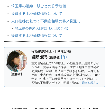
埼玉県の沿線・駅ごとの公示地価
提供する土地価格情報について
人口推移に基づく不動産相場の将来見通し
埼玉県の将来人口推計(人口の予測)
提供する土地価格情報について
宅地建物取引士・日商簿記2級
岩野 愛弓
(監修者)
注文住宅会社で15年以上、不動産売買、建築デザイ
ン企画、営業企画等に従事。 主に土地や中古住宅の
売買契約、金融・司法書士手続きを経験。
自身でも
【監修者】
土地、中古住宅、商業施設等の売買経験あり。 2016
年より住宅・不動産専門ライターとしても活動中。
多数の不動産メディアで執筆・監修。
続きを読む...