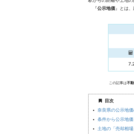
駅からの距離や土地の
『
公示地価
』とは、
7.
この記事は
不動
目次
奈良県の公示地価
条件から公示地価
土地の「売却相