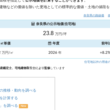
面積を指定して
公示地価を計算することができます
。
建物などの価値を除いた更地としての標準的な価値・土地の値段を
奈良県の路線価
奈良県の公示地価(住宅地)
23.8
万円/坪
㎡単価
年度
前年
2
2026
+8.2
万円/㎡
年
住宅地以外の用途
産鑑定士、宅地建物取引士により監修
しています
の推移・動向を調べる
を計算する
場」を調べる
New