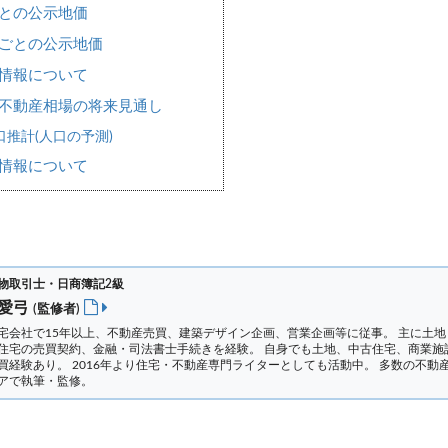
との公示地価
ごとの公示地価
情報について
不動産相場の将来見通し
推計(人口の予測)
情報について
物取引士・日商簿記2級
 愛弓
(監修者)
宅会社で15年以上、不動産売買、建築デザイン企画、営業企画等に従事。 主に土地
住宅の売買契約、金融・司法書士手続きを経験。
自身でも土地、中古住宅、商業施
買経験あり。 2016年より住宅・不動産専門ライターとしても活動中。 多数の不動
アで執筆・監修。