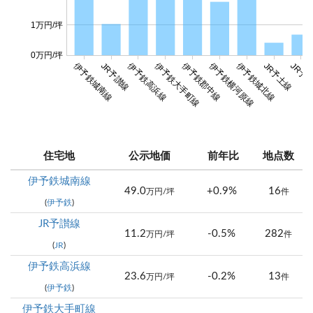
1万円/坪
0万円/坪
伊予鉄城南線
伊予鉄高浜線
伊予鉄大手町線
伊予鉄郡中線
伊予鉄横河原線
伊予鉄城北線
JR予讃線
JR予土線
JR予
住宅地
公示地価
前年比
地点数
伊予鉄城南線
49.0
+0.9%
16
万円/坪
件
(
伊予鉄
)
JR予讃線
11.2
-0.5%
282
万円/坪
件
(
JR
)
伊予鉄高浜線
23.6
-0.2%
13
万円/坪
件
(
伊予鉄
)
伊予鉄大手町線