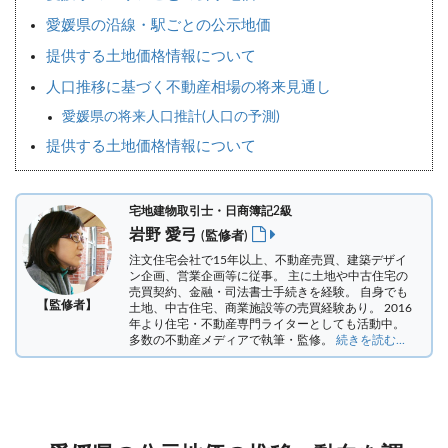
愛媛県の沿線・駅ごとの公示地価
提供する土地価格情報について
人口推移に基づく不動産相場の将来見通し
愛媛県の将来人口推計(人口の予測)
提供する土地価格情報について
宅地建物取引士・日商簿記2級
岩野 愛弓
(監修者)
注文住宅会社で15年以上、不動産売買、建築デザイ
ン企画、営業企画等に従事。 主に土地や中古住宅の
売買契約、金融・司法書士手続きを経験。
自身でも
【監修者】
土地、中古住宅、商業施設等の売買経験あり。 2016
年より住宅・不動産専門ライターとしても活動中。
多数の不動産メディアで執筆・監修。
続きを読む...