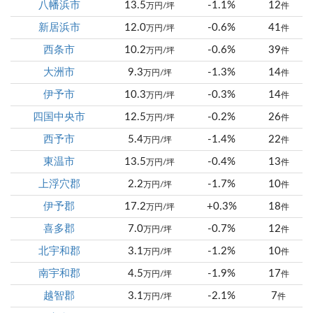
八幡浜市
13.5
-1.1%
12
万円/坪
件
新居浜市
12.0
-0.6%
41
万円/坪
件
西条市
10.2
-0.6%
39
万円/坪
件
大洲市
9.3
-1.3%
14
万円/坪
件
伊予市
10.3
-0.3%
14
万円/坪
件
四国中央市
12.5
-0.2%
26
万円/坪
件
西予市
5.4
-1.4%
22
万円/坪
件
東温市
13.5
-0.4%
13
万円/坪
件
上浮穴郡
2.2
-1.7%
10
万円/坪
件
伊予郡
17.2
+0.3%
18
万円/坪
件
喜多郡
7.0
-0.7%
12
万円/坪
件
北宇和郡
3.1
-1.2%
10
万円/坪
件
南宇和郡
4.5
-1.9%
17
万円/坪
件
越智郡
3.1
-2.1%
7
万円/坪
件