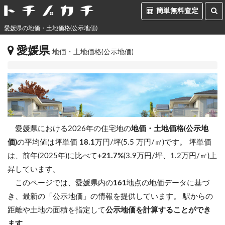
簡単無料査定
愛媛県の地価・土地価格(公示地価)
愛媛県
地価・土地価格(公示地価)
愛媛県における2026年の住宅地の
地価・土地価格(公示地
価)
の平均値は坪単価
18.1
万円/坪(5.5 万円/㎡)です。
坪単価
は、前年(2025年)に比べて
+21.7%
(3.9万円/坪、1.2万円/㎡)上
昇しています。
このページでは、愛媛県内の
161
地点の地価データに基づ
き、最新の「公示地価」の情報を提供しています。 駅からの
距離や土地の面積を指定して
公示地価を計算することができ
ます
。