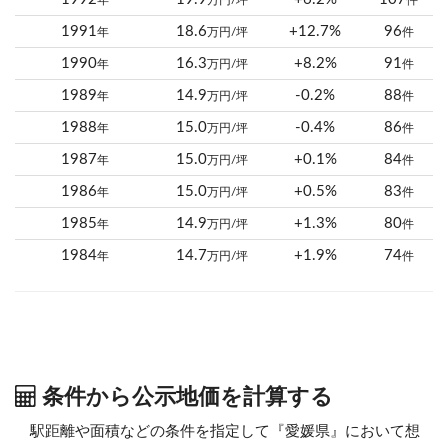
年
万円/坪
件
1991
18.6
+12.7%
96
年
万円/坪
件
1990
16.3
+8.2%
91
年
万円/坪
件
1989
14.9
-0.2%
88
年
万円/坪
件
1988
15.0
-0.4%
86
年
万円/坪
件
1987
15.0
+0.1%
84
年
万円/坪
件
1986
15.0
+0.5%
83
年
万円/坪
件
1985
14.9
+1.3%
80
年
万円/坪
件
1984
14.7
+1.9%
74
年
万円/坪
件
条件から公示地価を計算する
駅距離や面積などの条件を指定して『愛媛県』において想