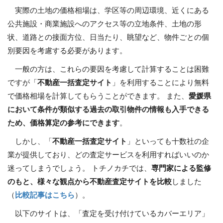
実際の土地の価格相場は、学区等の周辺環境、近くにある
公共施設・商業施設へのアクセス等の立地条件、土地の形
状、道路との接面方位、日当たり、眺望など、物件ごとの個
別要因を考慮する必要があります。
一般の方は、これらの要因を考慮して計算することは困難
ですが「
不動産一括査定サイト
」を利用することにより無料
で価格相場を計算してもらうことができます。 また、
愛媛県
において条件が類似する過去の取引物件の情報も入手できる
ため、価格算定の参考にできます
。
しかし、「
不動産一括査定サイト
」といっても十数社の企
業が提供しており、どの査定サービスを利用すればいいのか
迷ってしまうでしょう。 トチノカチでは、
専門家による監修
のもと、様々な観点から不動産査定サイトを比較
しました
（
比較記事はこちら
）。
以下のサイトは、「査定を受け付けているカバーエリア」