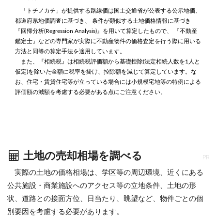
「トチノカチ」が提供する路線価は国土交通省が公表する公示地価、
都道府県地価調査に基づき、 条件が類似する土地価格情報に基づき
『回帰分析(Regression Analysis)』を用いて算定したもので、 『不動産
鑑定士』などの専門家が実際に不動産物件の価格査定を行う際に用いる
方法と同等の算定手法を適用しています。
また、『相続税』は相続税評価額から基礎控除(法定相続人数を1人と
仮定)を除いた金額に税率を掛け、控除額を減じて算定しています。な
お、住宅・賃貸住宅等が立っている場合には小規模宅地等の特例による
評価額の減額を考慮する必要がある点にご注意ください。
土地の売却相場を調べる
PR
実際の土地の価格相場は、学区等の周辺環境、近くにある
公共施設・商業施設へのアクセス等の立地条件、土地の形
状、道路との接面方位、日当たり、眺望など、物件ごとの個
別要因を考慮する必要があります。