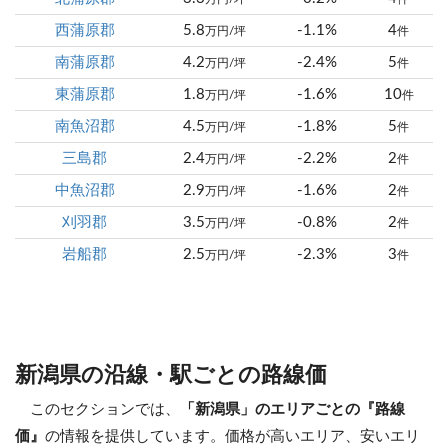
西蒲原郡
5.8
-1.1%
4
万円/坪
件
南蒲原郡
4.2
-2.4%
5
万円/坪
件
東蒲原郡
1.8
-1.6%
10
万円/坪
件
南魚沼郡
4.5
-1.8%
5
万円/坪
件
三島郡
2.4
-2.2%
2
万円/坪
件
中魚沼郡
2.9
-1.6%
2
万円/坪
件
刈羽郡
3.5
-0.8%
2
万円/坪
件
岩船郡
2.5
-2.3%
3
万円/坪
件
新潟県の沿線・駅ごとの路線価
このセクションでは、
「新潟県」のエリアごとの『路線
価』
の情報を提供しています。価格が高いエリア、安いエリ