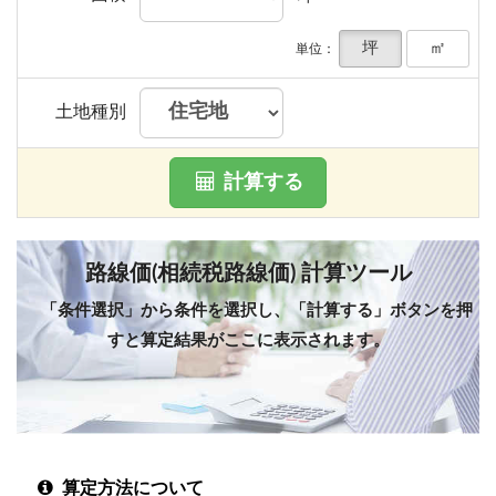
坪
㎡
単位：
土地種別
計算する
路線価(相続税路線価) 計算ツール
「条件選択」から条件を選択し、「計算する」ボタンを押
すと算定結果がここに表示されます。
算定方法について