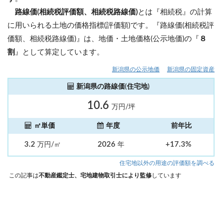
路線価(相続税評価額、相続税路線価)
とは『相続税』の計算
に用いられる土地の価格指標(評価額)です。『路線価(相続税評
価額、相続税路線価)』は、地価・土地価格(公示地価)の『
８
割
』として算定しています。
新潟県の公示地価
新潟県の固定資産
新潟県の路線価(住宅地)
10.6
万円/坪
㎡単価
年度
前年比
3.2
2026
+17.3%
万円/㎡
年
住宅地以外の用途の評価額を調べる
この記事は
不動産鑑定士、宅地建物取引士により監修
しています