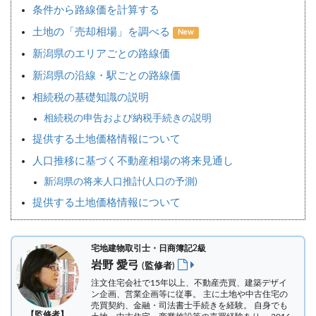
条件から路線価を計算する
土地の「売却相場」を調べる
New
新潟県のエリアごとの路線価
新潟県の沿線・駅ごとの路線価
相続税の基礎知識の説明
相続税の申告および納税手続きの説明
提供する土地価格情報について
人口推移に基づく不動産相場の将来見通し
新潟県の将来人口推計(人口の予測)
提供する土地価格情報について
宅地建物取引士・日商簿記2級
岩野 愛弓
(監修者)
注文住宅会社で15年以上、不動産売買、建築デザイ
ン企画、営業企画等に従事。 主に土地や中古住宅の
売買契約、金融・司法書士手続きを経験。
自身でも
【監修者】