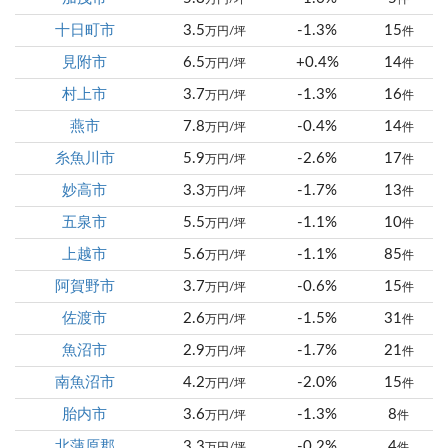
十日町市
3.5
-1.3%
15
万円/坪
件
見附市
6.5
+0.4%
14
万円/坪
件
村上市
3.7
-1.3%
16
万円/坪
件
燕市
7.8
-0.4%
14
万円/坪
件
糸魚川市
5.9
-2.6%
17
万円/坪
件
妙高市
3.3
-1.7%
13
万円/坪
件
五泉市
5.5
-1.1%
10
万円/坪
件
上越市
5.6
-1.1%
85
万円/坪
件
阿賀野市
3.7
-0.6%
15
万円/坪
件
佐渡市
2.6
-1.5%
31
万円/坪
件
魚沼市
2.9
-1.7%
21
万円/坪
件
南魚沼市
4.2
-2.0%
15
万円/坪
件
胎内市
3.6
-1.3%
8
万円/坪
件
北蒲原郡
3.3
-0.2%
4
万円/坪
件