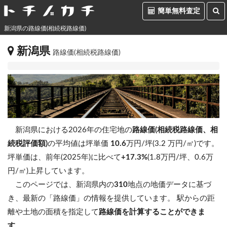
簡単無料査定
新潟県の路線価(相続税路線価)
新潟県
路線価(相続税路線価)
新潟県における2026年の住宅地の
路線価(相続税路線価、相
続税評価額)
の平均値は坪単価
10.6
万円/坪(3.2 万円/㎡)です。
坪単価は、前年(2025年)に比べて
+17.3%
(1.8万円/坪、0.6万
円/㎡)上昇しています。
このページでは、新潟県内の
310
地点の地価データに基づ
き、最新の「路線価」の情報を提供しています。 駅からの距
離や土地の面積を指定して
路線価を計算することができま
す
。