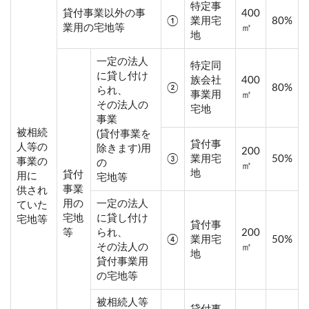
特定事
貸付事業以外の事
400
①
業用宅
80%
業用の宅地等
㎡
地
一定の法人
特定同
に貸し付け
族会社
400
②
80%
られ、
事業用
㎡
その法人の
宅地
事業
被相続
(貸付事業を
貸付事
人等の
除きます)用
200
③
業用宅
50%
事業の
の
㎡
地
貸付
用に
宅地等
事業
供され
用の
一定の法人
ていた
宅地
に貸し付け
宅地等
貸付事
等
られ、
200
④
業用宅
50%
その法人の
㎡
地
貸付事業用
の宅地等
被相続人等