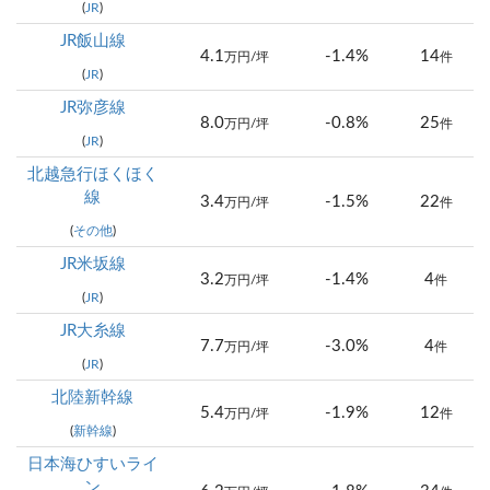
(
JR
)
JR飯山線
4.1
-1.4%
14
万円/坪
件
(
JR
)
JR弥彦線
8.0
-0.8%
25
万円/坪
件
(
JR
)
北越急行ほくほく
線
3.4
-1.5%
22
万円/坪
件
(
その他
)
JR米坂線
3.2
-1.4%
4
万円/坪
件
(
JR
)
JR大糸線
7.7
-3.0%
4
万円/坪
件
(
JR
)
北陸新幹線
5.4
-1.9%
12
万円/坪
件
(
新幹線
)
日本海ひすいライ
ン