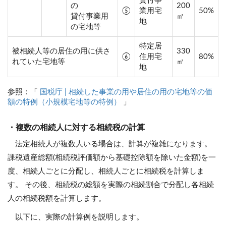
貸付事
の
200
⑤
業用宅
50%
貸付事業用
㎡
地
の宅地等
特定居
被相続人等の居住の用に供さ
330
⑥
住用宅
80%
れていた宅地等
㎡
地
参照：「
国税庁 | 相続した事業の用や居住の用の宅地等の価
額の特例（小規模宅地等の特例）
」
・複数の相続人に対する相続税の計算
法定相続人が複数人いる場合は、計算が複雑になります。
課税遺産総額(相続税評価額から基礎控除額を除いた金額)を一
度、相続人ごとに分配し、相続人ごとに相続税を計算しま
す。 その後、相続税の総額を実際の相続割合で分配し各相続
人の相続税額を計算します。
以下に、実際の計算例を説明します。