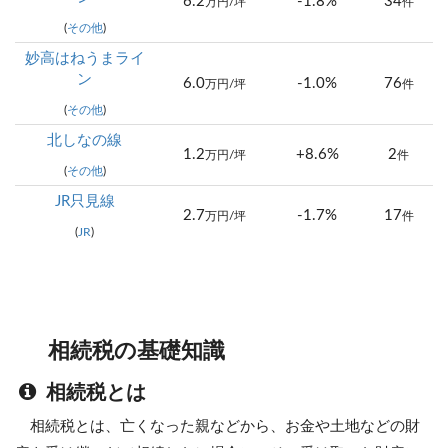
6.2
-1.8%
34
万円/坪
件
(
その他
)
妙高はねうまライ
ン
6.0
-1.0%
76
万円/坪
件
(
その他
)
北しなの線
1.2
+8.6%
2
万円/坪
件
(
その他
)
JR只見線
2.7
-1.7%
17
万円/坪
件
(
JR
)
相続税の基礎知識
相続税とは
相続税とは、亡くなった親などから、お金や土地などの財