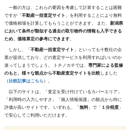
一般の方は、これらの要因を考慮して計算することは困難
ですが「
不動産一括査定サイト
」を利用することにより無料
で価格相場を計算してもらうことができます。 また、
新潟県
において条件が類似する過去の取引物件の情報も入手できる
ため、価格算定の参考にできます
。
しかし、「
不動産一括査定サイト
」といっても十数社の企
業が提供しており、どの査定サービスを利用すればいいのか
迷ってしまうでしょう。 トチノカチでは、
専門家による監修
のもと、様々な観点から不動産査定サイトを比較
しました
（
比較記事はこちら
）。
以下のサイトは、「査定を受け付けているカバーエリア」
「利用時の入力しやすさ」「個人情報保護」の観点から特に
評価が高いサイトです。 いずれも、「
無料
」で「
１分程度
」
で安心してご利用いただけます。