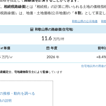
面積を指定して
路線価を計算することができます
。
額、相続税路線価)
とは『相続税』の計算に用いられる土地の価格指標
税路線価)』は、地価・土地価格(公示地価)の『
８割
』として算定
和歌山県の公示地価
和
和歌山県の路線価(住宅地)
11.6
万円/坪
㎡単価
年度
前年
5
2026
+8.4
万円/㎡
年
住宅地以外の用途
産鑑定士、宅地建物取引士により監修
しています
の推移・動向を調べる
法の説明