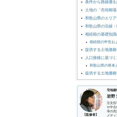
条件から路線価を
土地の「売却相
和歌山県のエリア
和歌山県の沿線・
相続税の基礎知識
相続税の申告お
提供する土地価格
人口推移に基づく
和歌山県の将来人
提供する土地価格
宅地建
岩野
注文住
や中古
等の売
【監修者】
メディ