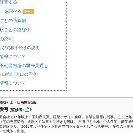
計算する
場」を調べる
New
ごとの路線価
駅ごとの路線価
の説明
よび納税手続きの説明
情報について
不動産相場の将来見通し
口推計(人口の予測)
情報について
物取引士・日商簿記2級
 愛弓
(監修者)
宅会社で15年以上、不動産売買、建築デザイン企画、営業企画等に従事。 主に土地
住宅の売買契約、金融・司法書士手続きを経験。
自身でも土地、中古住宅、商業施
買経験あり。 2016年より住宅・不動産専門ライターとしても活動中。 多数の不動
アで執筆・監修。