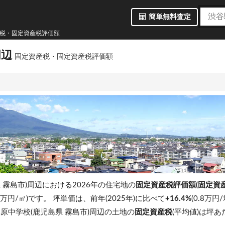
簡単無料査定
産税・固定資産税評価額
周辺
固定資産税・固定資産税評価額
 霧島市)周辺における2026年の住宅地の
固定資産税評価額(固定資
4 万円/㎡)です。
坪単価は、前年(2025年)に比べて
+16.4%
(0.8万円
原中学校(鹿児島県 霧島市)周辺の土地の
固定資産税
(平均値)は坪あ