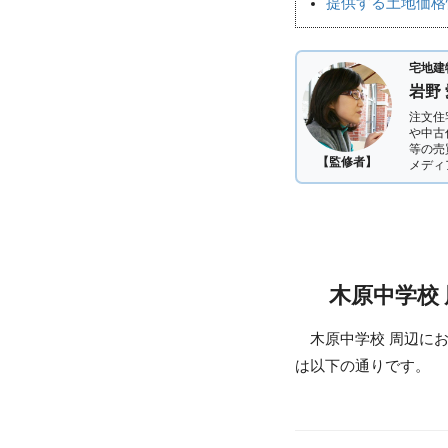
提供する土地価格
宅地建
岩野
注文住
や中古
等の売
【監修者】
メディ
木原中学校
木原中学校 周辺に
は以下の通りです。