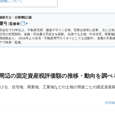
情報について
物取引士・日商簿記2級
 愛弓
(監修者)
宅会社で15年以上、不動産売買、建築デザイン企画、営業企画等に従事。 主に土地
住宅の売買契約、金融・司法書士手続きを経験。
自身でも土地、中古住宅、商業施
買経験あり。 2016年より住宅・不動産専門ライターとしても活動中。 多数の不動
アで執筆・監修。
 周辺の固定資産税評価額の推移・動向を調べ
おける、住宅地、商業地、工業地などの土地の用途ごとの固定資産
住宅地