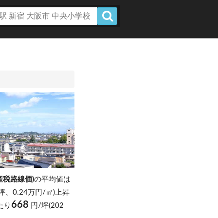
産税路線価)
の平均値は
/坪、0.24万円/㎡)上昇
668
たり
円/坪(202