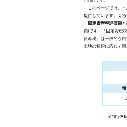
円/㎡)です。
このページでは、木
提供しています。 駅
固定資産税評価額
と
額)です。『固定資産
資産税』は一般的な自
土地の種類に応じて固
1.
この記事は
不動