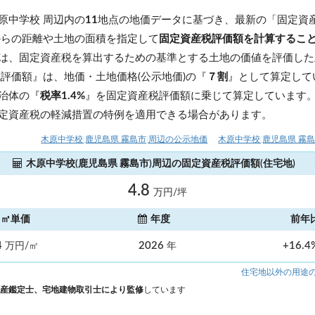
原中学校 周辺内の
11
地点の地価データに基づき、最新の「固定資
からの距離や土地の面積を指定して
固定資産税評価額を計算するこ
は、固定資産税を算出するための基準とする土地の価値を評価した
税評価額』は、地価・土地価格(公示地価)の『
７割
』として算定して
治体の『
税率1.4%
』を固定資産税評価額に乗じて算定しています
定資産税の軽減措置の特例を適用できる場合があります。
木原中学校(鹿児島県 霧島市)周辺の公示地価
木原中学校(鹿児島県 霧
木原中学校(鹿児島県 霧島市)周辺の固定資産税評価額(住宅地)
4.8
万円/坪
㎡単価
年度
前年
4
2026
+16.
万円/㎡
年
住宅地以外の用途
産鑑定士、宅地建物取引士により監修
しています