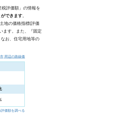
産税評価額」の情報を
とができます
。
土地の価格指標(評価
います。また、『固定
。なお、住宅用地等の
島市)周辺の路線価
比
4%
の評価額を調べる