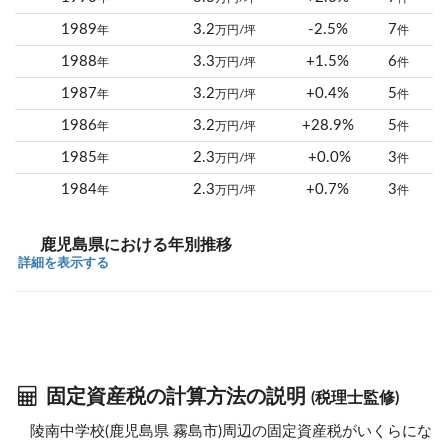
1989
3.2
-2.5%
7
年
万円/坪
件
1988
3.3
+1.5%
6
年
万円/坪
件
1987
3.2
+0.4%
5
年
万円/坪
件
1986
3.2
+28.9%
5
年
万円/坪
件
1985
2.3
+0.0%
3
年
万円/坪
件
1984
2.3
+0.7%
3
年
万円/坪
件
鹿児島県における年別推移
詳細を表示する
固定資産税の計算方法の説明
(税理士監修)
陵南中学校(鹿児島県 霧島市)周辺の固定資産税がいくらにな