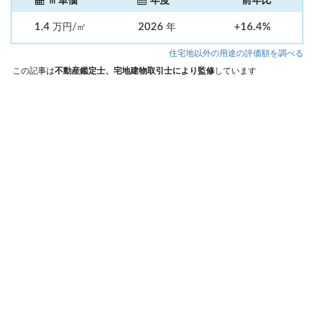
㎡単価
年度
前年比
1.4
2026
+16.4%
万円/㎡
年
住宅地以外の用途の評価額を調べる
この記事は
不動産鑑定士、宅地建物取引士により監修
しています