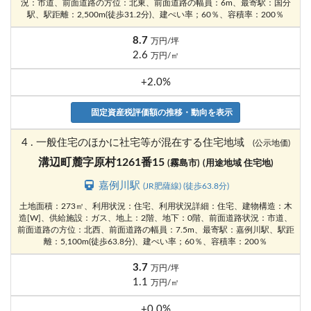
況：市道、前面道路の方位：北東、前面道路の幅員：6m、最寄駅：国分
駅、駅距離：2,500m(徒歩31.2分)、建ぺい率；60％、容積率：200％
8.7
万円/坪
2.6
万円/㎡
+2.0%
固定資産税評価額の推移・動向を表示
4 . 一般住宅のほかに社宅等が混在する住宅地域
(公示地価)
溝辺町麓字原村1261番15
(霧島市)
(用途地域 住宅地)
嘉例川駅
(JR肥薩線) (徒歩63.8分)
土地面積：273㎡、利用状況：住宅、利用状況詳細：住宅、建物構造：木
造[W]、供給施設：ガス、地上：2階、地下：0階、前面道路状況：市道、
前面道路の方位：北西、前面道路の幅員：7.5m、最寄駅：嘉例川駅、駅距
離：5,100m(徒歩63.8分)、建ぺい率；60％、容積率：200％
3.7
万円/坪
1.1
万円/㎡
+0.0%