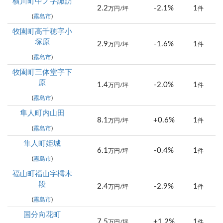
横川町中ノ字諏訪
2.2
-2.1%
1
万円/坪
件
(
霧島市
)
牧園町高千穂字小
塚原
2.9
-1.6%
1
万円/坪
件
(
霧島市
)
牧園町三体堂字下
原
1.4
-2.0%
1
万円/坪
件
(
霧島市
)
隼人町内山田
8.1
+0.6%
1
万円/坪
件
(
霧島市
)
隼人町姫城
6.1
-0.4%
1
万円/坪
件
(
霧島市
)
福山町福山字樗木
段
2.4
-2.9%
1
万円/坪
件
(
霧島市
)
国分向花町
7.5
+1.2%
1
万円/坪
件