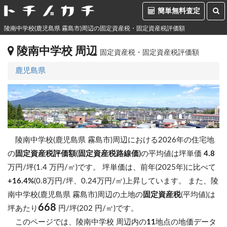
簡単無料査定
陵南中学校(鹿児島県 霧島市)周辺の固定資産税・固定資産税評価額
陵南中学校 周辺
固定資産税・固定資産税評価額
鹿児島県
陵南中学校(鹿児島県 霧島市)周辺における2026年の住宅地
の
固定資産税評価額(固定資産税路線価)
の平均値は坪単価
4.8
万円/坪(1.4 万円/㎡)です。
坪単価は、前年(2025年)に比べて
+16.4%
(0.8万円/坪、0.24万円/㎡)上昇しています。
また、陵
南中学校(鹿児島県 霧島市)周辺の土地の
固定資産税
(平均値)は
668
坪あたり
円/坪(202 円/㎡)です。
このページでは、陵南中学校 周辺内の
11
地点の地価データ