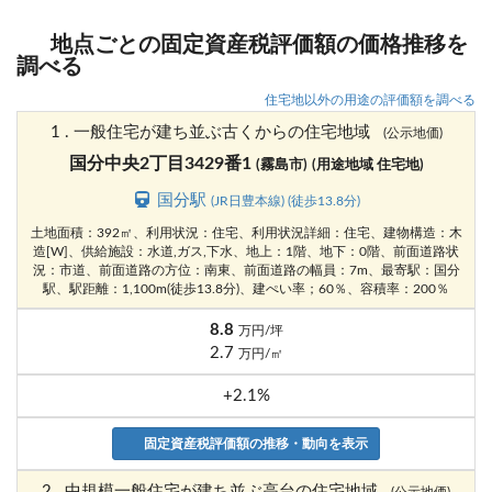
地点ごとの固定資産税評価額の価格推移を
調べる
住宅地以外の用途の評価額を調べる
1 . 一般住宅が建ち並ぶ古くからの住宅地域
(公示地価)
国分中央2丁目3429番1
(霧島市)
(用途地域 住宅地)
国分駅
(JR日豊本線) (徒歩13.8分)
土地面積：392㎡、利用状況：住宅、利用状況詳細：住宅、建物構造：木
造[W]、供給施設：水道,ガス,下水、地上：1階、地下：0階、前面道路状
況：市道、前面道路の方位：南東、前面道路の幅員：7m、最寄駅：国分
駅、駅距離：1,100m(徒歩13.8分)、建ぺい率；60％、容積率：200％
8.8
万円/坪
2.7
万円/㎡
+2.1%
固定資産税評価額の推移・動向を表示
2 . 中規模一般住宅が建ち並ぶ高台の住宅地域