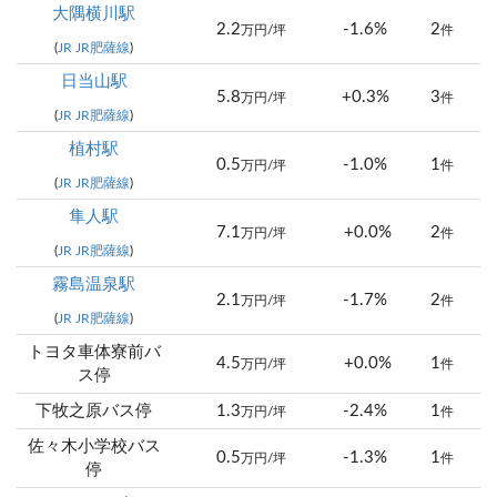
大隅横川駅
2.2
-1.6%
2
万円/坪
件
(
JR JR肥薩線
)
日当山駅
5.8
+0.3%
3
万円/坪
件
(
JR JR肥薩線
)
植村駅
0.5
-1.0%
1
万円/坪
件
(
JR JR肥薩線
)
隼人駅
7.1
+0.0%
2
万円/坪
件
(
JR JR肥薩線
)
霧島温泉駅
2.1
-1.7%
2
万円/坪
件
(
JR JR肥薩線
)
トヨタ車体寮前バ
4.5
+0.0%
1
万円/坪
件
ス停
下牧之原バス停
1.3
-2.4%
1
万円/坪
件
佐々木小学校バス
0.5
-1.3%
1
万円/坪
件
停