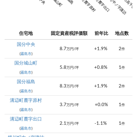
溝辺町麓字原村
溝辺町麓字出口
横川町中ノ字諏訪
牧園町高千穂
牧
住宅地
固定資産税評価額
前年比
地点数
国分中央
8.7
+1.9%
2
万円/坪
件
(
霧島市
)
国分城山町
5.8
+0.8%
1
万円/坪
件
(
霧島市
)
国分福島
8.3
+1.9%
2
万円/坪
件
(
霧島市
)
溝辺町麓字原村
3.7
+0.0%
1
万円/坪
件
(
霧島市
)
溝辺町麓字出口
2.1
-1.1%
1
万円/坪
件
(
霧島市
)