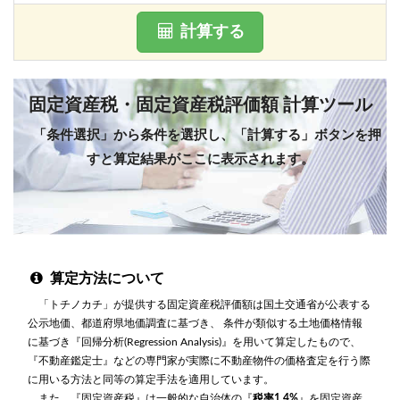
計算する
固定資産税・固定資産税評価額 計算ツール
「条件選択」から条件を選択し、「計算する」ボタンを押
すと算定結果がここに表示されます。
算定方法について
「トチノカチ」が提供する固定資産税評価額は国土交通省が公表する
公示地価、都道府県地価調査に基づき、 条件が類似する土地価格情報
に基づき『回帰分析(Regression Analysis)』を用いて算定したもので、
『不動産鑑定士』などの専門家が実際に不動産物件の価格査定を行う際
に用いる方法と同等の算定手法を適用しています。
また、『固定資産税』は一般的な自治体の『
税率1.4%
』を固定資産