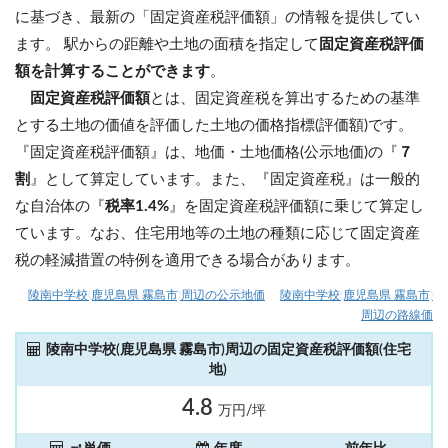
に基づき、最新の「固定資産税評価額」の情報を提供してい
ます。 駅からの距離や土地の面積を指定して
固定資産税評価
額を計算することができます
。
固定資産税評価額
とは、固定資産税を算出するための基準
とする土地の価値を評価した土地の価格指標(評価額)です。
『固定資産税評価額』は、地価・土地価格(公示地価)の『
７
割
』として算定しています。また、『固定資産税』は一般的
な自治体の『
税率1.4%
』を固定資産税評価額に乗じて算定し
ています。なお、住宅用地等の土地の種類に応じて固定資産
税の軽減措置の特例を適用できる場合があります。
陵南中学校(鹿児島県 霧島市)周辺の公示地価
陵南中学校(鹿児島県 霧島市)
周辺の路線価
陵南中学校(鹿児島県 霧島市)周辺の固定資産税評価額(住宅
地)
4.8
万円/坪