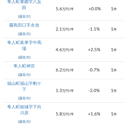
隼人町東郷字八反
田
5.6
+0.0%
1
万円/坪
件
(
霧島市
)
霧島田口字永池
2.1
-1.1%
1
万円/坪
件
(
霧島市
)
隼人町眞孝字中馬
場
4.6
+2.5%
1
万円/坪
件
(
霧島市
)
隼人町神宮
6.2
-0.7%
1
万円/坪
件
(
霧島市
)
福山町福山字豹ケ
下
1.3
-2.0%
1
万円/坪
件
(
霧島市
)
隼人町姫城字下向
川原
5.8
+1.6%
1
万円/坪
件
(
霧島市
)