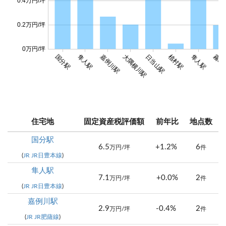
0.4万円/坪
0.2万円/坪
0万円/坪
国分駅
隼人駅
嘉例川駅
大隅横川駅
日当山駅
植村駅
隼人駅
霧島
住宅地
固定資産税評価額
前年比
地点数
国分駅
6.5
+1.2%
6
万円/坪
件
(
JR JR日豊本線
)
隼人駅
7.1
+0.0%
2
万円/坪
件
(
JR JR日豊本線
)
嘉例川駅
2.9
-0.4%
2
万円/坪
件
(
JR JR肥薩線
)