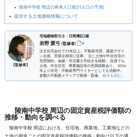
陵南中学校 周辺の将来人口推計(人口の予測)
提供する土地価格情報について
宅地建物取引士・日商簿記2級
岩野 愛弓
(監修者)
注文住宅会社で15年以上、不動産売買、建築デザイ
ン企画、営業企画等に従事。 主に土地や中古住宅の
売買契約、金融・司法書士手続きを経験。
自身でも
【監修者】
土地、中古住宅、商業施設等の売買経験あり。 2016
年より住宅・不動産専門ライターとしても活動中。
多数の不動産メディアで執筆・監修。
続きを読む...
陵南中学校 周辺の固定資産税評価額の
推移・動向を調べる
陵南中学校 周辺における、住宅地、商業地、工業地などの
土地の用途ごとの固定資産税評価額の推移・動向は以下の通