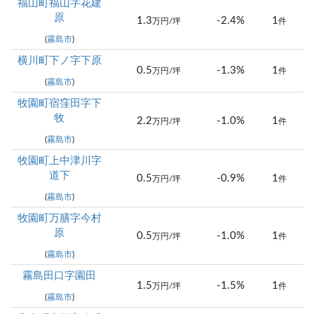
福山町福山字花建
原
1.3
-2.4%
1
万円/坪
件
(
霧島市
)
横川町下ノ字下原
0.5
-1.3%
1
万円/坪
件
(
霧島市
)
牧園町宿窪田字下
牧
2.2
-1.0%
1
万円/坪
件
(
霧島市
)
牧園町上中津川字
道下
0.5
-0.9%
1
万円/坪
件
(
霧島市
)
牧園町万膳字今村
原
0.5
-1.0%
1
万円/坪
件
(
霧島市
)
霧島田口字園田
1.5
-1.5%
1
万円/坪
件
(
霧島市
)