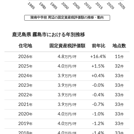
1985
1990
1995
2000
2005
2010
2015
2020
2025
陵南中学校 周辺の固定資産税評価額の推移・動向
鹿児島県 霧島市における年別推移
住宅地
固定資産税評価額
前年比
地点数
2026
4.8
+16.4%
11
年
万円/坪
件
2025
4.0
+1.5%
32
年
万円/坪
件
2024
3.9
+0.4%
33
年
万円/坪
件
2023
3.9
-0.0%
33
年
万円/坪
件
2022
3.9
-0.4%
33
年
万円/坪
件
2021
3.9
-0.7%
33
年
万円/坪
件
2020
4.0
-1.0%
33
年
万円/坪
件
2019
4.0
-1.2%
33
年
万円/坪
件
2018
4.0
-1.4%
33
年
万円/坪
件