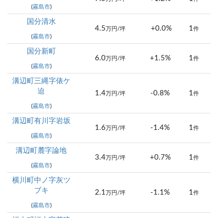
(
霧島市
)
国分清水
4.5
+0.0%
1
万円/坪
件
(
霧島市
)
国分新町
6.0
+1.5%
1
万円/坪
件
(
霧島市
)
溝辺町三縄字俵ケ
迫
1.4
-0.8%
1
万円/坪
件
(
霧島市
)
溝辺町有川字岩坂
1.6
-1.4%
1
万円/坪
件
(
霧島市
)
溝辺町麓字論地
3.4
+0.7%
1
万円/坪
件
(
霧島市
)
横川町中ノ字灰ツ
ブキ
2.1
-1.1%
1
万円/坪
件
(
霧島市
)