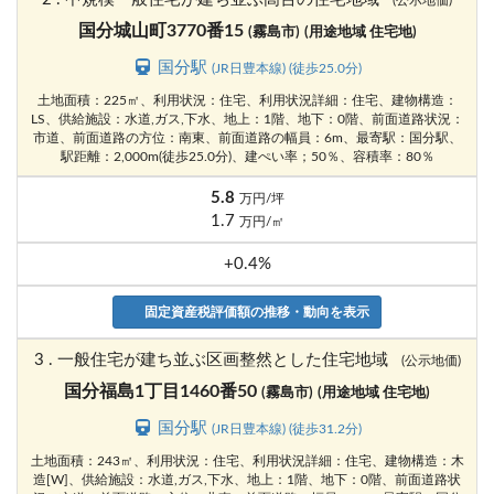
(公示地価)
国分城山町3770番15
(霧島市)
(用途地域 住宅地)
国分駅
(JR日豊本線) (徒歩25.0分)
土地面積：225㎡、利用状況：住宅、利用状況詳細：住宅、建物構造：
LS、供給施設：水道,ガス,下水、地上：1階、地下：0階、前面道路状況：
市道、前面道路の方位：南東、前面道路の幅員：6m、最寄駅：国分駅、
駅距離：2,000m(徒歩25.0分)、建ぺい率；50％、容積率：80％
5.8
万円/坪
1.7
万円/㎡
+0.4%
固定資産税評価額の推移・動向を表示
3 . 一般住宅が建ち並ぶ区画整然とした住宅地域
(公示地価)
国分福島1丁目1460番50
(霧島市)
(用途地域 住宅地)
国分駅
(JR日豊本線) (徒歩31.2分)
土地面積：243㎡、利用状況：住宅、利用状況詳細：住宅、建物構造：木
造[W]、供給施設：水道,ガス,下水、地上：1階、地下：0階、前面道路状