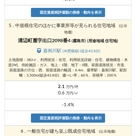
固定資産税評価額の推移・動向を表示
5 . 中規模住宅のほかに事業所等が見られる住宅地域
(公示
地価)
溝辺町麓字出口2098番4
(霧島市)
(用途地域 住宅地)
嘉例川駅
(JR肥薩線) (徒歩43.8分)
土地面積：382㎡、利用状況：住宅、利用状況詳細：住宅、建物構造：木
造[W]、供給施設：ガス、地上：1階、地下：0階、前面道路状況：市道、
前面道路の方位：西、前面道路の幅員：6.4m、最寄駅：嘉例川駅、駅距
離：3,500m(徒歩43.8分)、建ぺい率；60％、容積率：200％
2.1
万円/坪
0.6
万円/㎡
-1.4%
固定資産税評価額の推移・動向を表示
6 . 一般住宅が建ち並ぶ既成住宅地域
(公示地価)