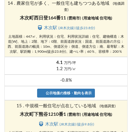
14 . 農家住宅が多く、一般住宅も建ちつつある地域
(地価調
査)
木次町西日登164番11
(雲南市)
(用途地域 住宅地)
木次駅
(JR木次線) (徒歩23.8分)
土地面積：447㎡、利用状況：住宅、利用状況詳細：住宅、建物構造：木
造[W]、地上：2階、地下：0階、前面道路状況：国道、前面道路の方位：
西、前面道路の幅員：10m、側道区分：側道、側道方位：南、最寄駅：木
次駅、駅距離：1,900m(徒歩23.8分)、建ぺい率；60％、容積率：200％
4.1
万円/坪
1.2
万円/㎡
-0.8%
公示地価の推移・動向を表示
15 . 中規模一般住宅が点在している地域
(地価調査)
木次町下熊谷1210番1
(雲南市)
(用途地域 住宅地)
木次駅
(JR木次線) (徒歩9.8分)