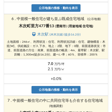
公示地価の推移・動向を表示
6 . 中規模一般住宅が建ち並ぶ既成住宅地域
(公示地価)
木次町里方477番13
(雲南市)
(用途地域 住宅地)
木次駅
(JR木次線) (徒歩16.2分)
土地面積：246㎡、利用状況：住宅、利用状況詳細：住宅、建物構造：木
造[W]、供給施設：ガス,下水、地上：2階、地下：0階、前面道路状況：市
道、前面道路の方位：南東、前面道路の幅員：4m、最寄駅：木次駅、駅
距離：1,300m(徒歩16.2分)、建ぺい率；60％、容積率：200％
7.0
万円/坪
2.1
万円/㎡
+0.0%
公示地価の推移・動向を表示
7 . 中規模一般住宅の中に共同住宅等も介在する住宅地域
(地価調査)