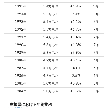
1995
5.4
+4.8%
13
年
万円/坪
件
1994
5.2
-7.4%
10
年
万円/坪
件
1993
5.6
+1.1%
7
年
万円/坪
件
1992
5.5
+1.7%
7
年
万円/坪
件
1991
5.4
+1.4%
7
年
万円/坪
件
1990
5.3
+1.3%
7
年
万円/坪
件
1989
5.3
+6.9%
7
年
万円/坪
件
1988
4.9
+0.4%
6
年
万円/坪
件
1987
4.9
+0.0%
6
年
万円/坪
件
1986
4.9
-2.5%
6
年
万円/坪
件
1985
5.0
+0.8%
5
年
万円/坪
件
1984
5.0
+1.5%
5
年
万円/坪
件
島根県における年別推移