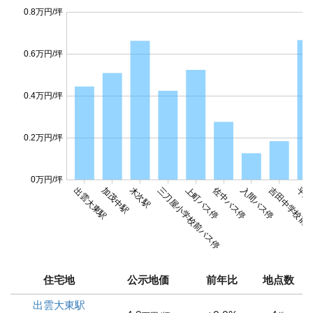
0.8万円/坪
0.6万円/坪
0.4万円/坪
0.2万円/坪
0万円/坪
佐中バス停
出雲大東駅
加茂中駅
木次駅
三刀屋小学校前バス停
上町バス停
入間バス停
吉田中学校前
平成
住宅地
公示地価
前年比
地点数
出雲大東駅