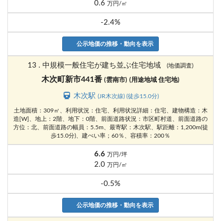
0.6
万円/㎡
-2.4%
公示地価の推移・動向を表示
13 . 中規模一般住宅が建ち並ぶ住宅地域
(地価調査)
木次町新市441番
(雲南市)
(用途地域 住宅地)
木次駅
(JR木次線) (徒歩15.0分)
土地面積：309㎡、利用状況：住宅、利用状況詳細：住宅、建物構造：木
造[W]、地上：2階、地下：0階、前面道路状況：市区町村道、前面道路の
方位：北、前面道路の幅員：5.5m、最寄駅：木次駅、駅距離：1,200m(徒
歩15.0分)、建ぺい率；60％、容積率：200％
6.6
万円/坪
2.0
万円/㎡
-0.5%
公示地価の推移・動向を表示