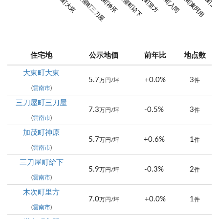
大東町大東
三刀屋町三刀屋
加茂町神原
三刀屋町給下
木次町里方
掛合町入間
大東町東阿用
加茂町加
住宅地
公示地価
前年比
地点数
大東町大東
5.7
+0.0%
3
万円/坪
件
(
雲南市
)
三刀屋町三刀屋
7.3
-0.5%
3
万円/坪
件
(
雲南市
)
加茂町神原
5.7
+0.6%
1
万円/坪
件
(
雲南市
)
三刀屋町給下
5.9
-0.3%
2
万円/坪
件
(
雲南市
)
木次町里方
7.0
+0.0%
1
万円/坪
件
(
雲南市
)