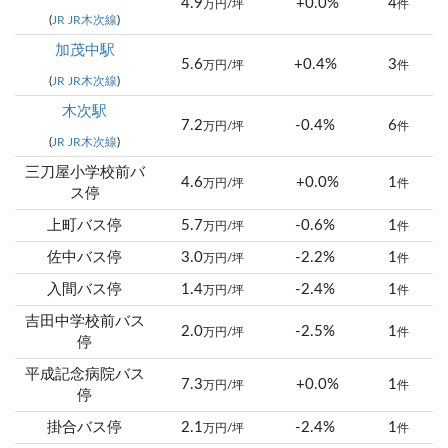
4.9
+0.0%
4
万円/坪
件
(
JR JR木次線
)
加茂中駅
5.6
+0.4%
3
万円/坪
件
(
JR JR木次線
)
木次駅
7.2
-0.4%
6
万円/坪
件
(
JR JR木次線
)
三刀屋小学校前バ
4.6
+0.0%
1
万円/坪
件
ス停
上町バス停
5.7
-0.6%
1
万円/坪
件
佐中バス停
3.0
-2.2%
1
万円/坪
件
入間バス停
1.4
-2.4%
1
万円/坪
件
吉田中学校前バス
2.0
-2.5%
1
万円/坪
件
停
平成記念病院バス
7.3
+0.0%
1
万円/坪
件
停
掛合バス停
2.1
-2.4%
1
万円/坪
件