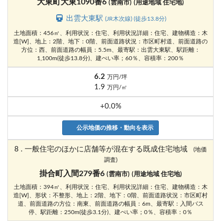
大東町大東1090番6
(雲南市)
(用途地域 住宅地)
出雲大東駅
(JR木次線) (徒歩13.8分)
土地面積：456㎡、利用状況：住宅、利用状況詳細：住宅、建物構造：木
造[W]、地上：2階、地下：0階、前面道路状況：市区町村道、前面道路の
方位：西、前面道路の幅員：5.5m、最寄駅：出雲大東駅、駅距離：
1,100m(徒歩13.8分)、建ぺい率；60％、容積率：200％
6.2
万円/坪
1.9
万円/㎡
+0.0%
公示地価の推移・動向を表示
8 . 一般住宅のほかに店舗等が混在する既成住宅地域
(地価
調査)
掛合町入間279番6
(雲南市)
(用途地域 住宅地)
土地面積：394㎡、利用状況：住宅、利用状況詳細：住宅、建物構造：木
造[W]、形状：不整形、地上：2階、地下：0階、前面道路状況：市区町村
道、前面道路の方位：南東、前面道路の幅員：6m、最寄駅：入間バス
停、駅距離：250m(徒歩3.1分)、建ぺい率；0％、容積率：0％