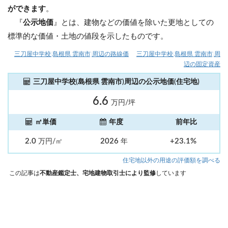
ができます
。
『
公示地価
』とは、建物などの価値を除いた更地としての
標準的な価値・土地の値段を示したものです。
三刀屋中学校(島根県 雲南市)周辺の路線価
三刀屋中学校(島根県 雲南市)周
辺の固定資産
三刀屋中学校(島根県 雲南市)周辺の公示地価(住宅地)
6.6
万円/坪
㎡単価
年度
前年比
2.0
2026
+23.1%
万円/㎡
年
住宅地以外の用途の評価額を調べる
この記事は
不動産鑑定士、宅地建物取引士により監修
しています