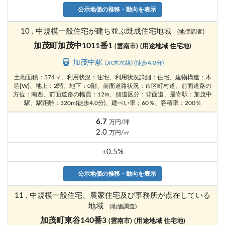
公示地価の推移・動向を表示
10 . 中規模一般住宅が建ち並ぶ既成住宅地域
(地価調査)
加茂町加茂中1011番1
(雲南市)
(用途地域 住宅地)
加茂中駅
(JR木次線) (徒歩4.0分)
土地面積：374㎡、利用状況：住宅、利用状況詳細：住宅、建物構造：木
造[W]、地上：2階、地下：0階、前面道路状況：市区町村道、前面道路の
方位：南西、前面道路の幅員：12m、側道区分：背面道、最寄駅：加茂中
駅、駅距離：320m(徒歩4.0分)、建ぺい率；60％、容積率：200％
6.7
万円/坪
2.0
万円/㎡
+0.5%
公示地価の推移・動向を表示
11 . 中規模一般住宅、農家住宅及び事務所が点在している
地域
(地価調査)
加茂町東谷140番3
(雲南市)
(用途地域 住宅地)