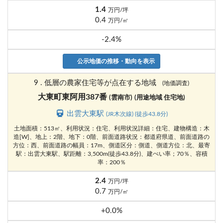
1.4
万円/坪
0.4
万円/㎡
-2.4%
公示地価の推移・動向を表示
9 . 低層の農家住宅等が点在する地域
(地価調査)
大東町東阿用387番
(雲南市)
(用途地域 住宅地)
出雲大東駅
(JR木次線) (徒歩43.8分)
土地面積：513㎡、利用状況：住宅、利用状況詳細：住宅、建物構造：木
造[W]、地上：2階、地下：0階、前面道路状況：都道府県道、前面道路の
方位：西、前面道路の幅員：17m、側道区分：側道、側道方位：北、最寄
駅：出雲大東駅、駅距離：3,500m(徒歩43.8分)、建ぺい率；70％、容積
率：200％
2.4
万円/坪
0.7
万円/㎡
+0.0%