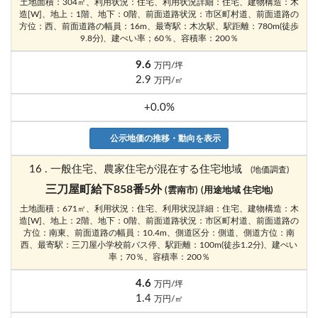
土地面積：304㎡、利用状況：住宅、利用状況詳細：住宅、建物構造：木
造[W]、地上：1階、地下：0階、前面道路状況：市区町村道、前面道路の
方位：西、前面道路の幅員：16m、最寄駅：木次駅、駅距離：780m(徒歩
9.8分)、建ぺい率；60％、容積率：200％
9.6
万円/坪
2.9
万円/㎡
+0.0%
公示地価の推移・動向を表示
16 . 一般住宅、農家住宅が混在する住宅地域
(地価調査)
三刀屋町給下858番5外
(雲南市)
(用途地域 住宅地)
土地面積：671㎡、利用状況：住宅、利用状況詳細：住宅、建物構造：木
造[W]、地上：2階、地下：0階、前面道路状況：市区町村道、前面道路の
方位：南東、前面道路の幅員：10.4m、側道区分：側道、側道方位：南
西、最寄駅：三刀屋小学校前バス停、駅距離：100m(徒歩1.2分)、建ぺい
率；70％、容積率：200％
4.6
万円/坪
1.4
万円/㎡