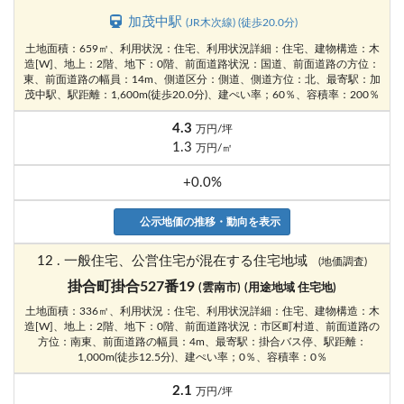
加茂中駅
(JR木次線) (徒歩20.0分)
土地面積：659㎡、利用状況：住宅、利用状況詳細：住宅、建物構造：木
造[W]、地上：2階、地下：0階、前面道路状況：国道、前面道路の方位：
東、前面道路の幅員：14m、側道区分：側道、側道方位：北、最寄駅：加
茂中駅、駅距離：1,600m(徒歩20.0分)、建ぺい率；60％、容積率：200％
4.3
万円/坪
1.3
万円/㎡
+0.0%
公示地価の推移・動向を表示
12 . 一般住宅、公営住宅が混在する住宅地域
(地価調査)
掛合町掛合527番19
(雲南市)
(用途地域 住宅地)
土地面積：336㎡、利用状況：住宅、利用状況詳細：住宅、建物構造：木
造[W]、地上：2階、地下：0階、前面道路状況：市区町村道、前面道路の
方位：南東、前面道路の幅員：4m、最寄駅：掛合バス停、駅距離：
1,000m(徒歩12.5分)、建ぺい率；0％、容積率：0％
2.1
万円/坪