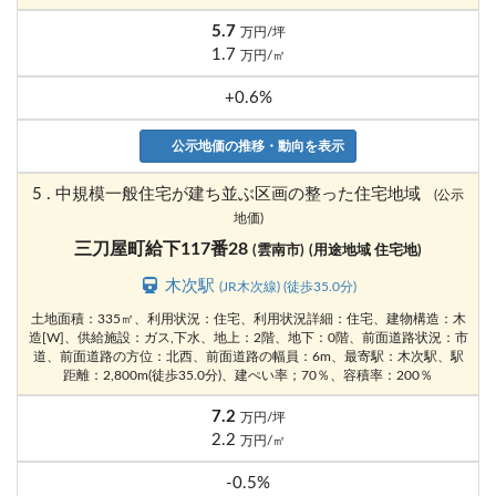
5.7
万円/坪
1.7
万円/㎡
+0.6%
公示地価の推移・動向を表示
5 . 中規模一般住宅が建ち並ぶ区画の整った住宅地域
(公示
地価)
三刀屋町給下117番28
(雲南市)
(用途地域 住宅地)
木次駅
(JR木次線) (徒歩35.0分)
土地面積：335㎡、利用状況：住宅、利用状況詳細：住宅、建物構造：木
造[W]、供給施設：ガス,下水、地上：2階、地下：0階、前面道路状況：市
道、前面道路の方位：北西、前面道路の幅員：6m、最寄駅：木次駅、駅
距離：2,800m(徒歩35.0分)、建ぺい率；70％、容積率：200％
7.2
万円/坪
2.2
万円/㎡
-0.5%