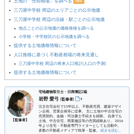
土地の「売却相場」を調べる
New
三刀屋中学校 周辺のエリアごとの公示地価
三刀屋中学校 周辺の沿線・駅ごとの公示地価
地点ごとの公示地価の価格推移を調べる
小学校・中学校区の公示地価を調べる
提供する土地価格情報について
人口推移に基づく不動産相場の将来見通し
三刀屋中学校 周辺の将来人口推計(人口の予測)
提供する土地価格情報について
宅地建物取引士・日商簿記2級
岩野 愛弓
(監修者)
注文住宅会社で15年以上、不動産売買、建築デザイ
ン企画、営業企画等に従事。 主に土地や中古住宅の
売買契約、金融・司法書士手続きを経験。
自身でも
【監修者】
土地、中古住宅、商業施設等の売買経験あり。 2016
年より住宅・不動産専門ライターとしても活動中。
多数の不動産メディアで執筆・監修。
続きを読む...