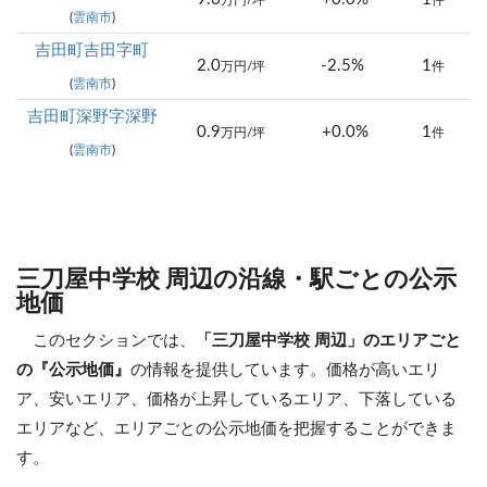
万円/坪
件
(
雲南市
)
吉田町吉田字町
2.0
-2.5%
1
万円/坪
件
(
雲南市
)
吉田町深野字深野
0.9
+0.0%
1
万円/坪
件
(
雲南市
)
三刀屋中学校 周辺の沿線・駅ごとの公示
地価
このセクションでは、
「三刀屋中学校 周辺」のエリアごと
の『公示地価』
の情報を提供しています。価格が高いエリ
ア、安いエリア、価格が上昇しているエリア、下落している
エリアなど、エリアごとの公示地価を把握することができま
す。