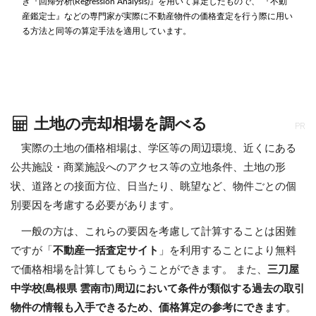
き『回帰分析(Regression Analysis)』を用いて算定したもので、 『不動
産鑑定士』などの専門家が実際に不動産物件の価格査定を行う際に用い
る方法と同等の算定手法を適用しています。
土地の売却相場を調べる
PR
実際の土地の価格相場は、学区等の周辺環境、近くにある
公共施設・商業施設へのアクセス等の立地条件、土地の形
状、道路との接面方位、日当たり、眺望など、物件ごとの個
別要因を考慮する必要があります。
一般の方は、これらの要因を考慮して計算することは困難
ですが「
不動産一括査定サイト
」を利用することにより無料
で価格相場を計算してもらうことができます。 また、
三刀屋
中学校(島根県 雲南市)周辺において条件が類似する過去の取引
物件の情報も入手できるため、価格算定の参考にできます
。