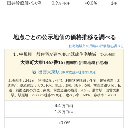
田井診療所バス停
0.9
+0.0%
1
万円/坪
件
地点ごとの公示地価の価格推移を調べる
住宅地以外の用途の評価額を調べる
1 . 中規模一般住宅が建ち並ぶ既成住宅地域
(公示地価)
大東町大東1467番15
(雲南市)
(用途地域 住宅地)
出雲大東駅
(JR木次線) (徒歩25.0分)
土地面積：241㎡、利用状況：住宅、利用状況詳細：住宅、建物構造：木
造[W]、供給施設：ガス,下水、地上：2階、地下：0階、前面道路状況：私
道、前面道路の方位：南東、前面道路の幅員：4.5m、最寄駅：出雲大東
駅、駅距離：2,000m(徒歩25.0分)、建ぺい率；60％、容積率：200％
4.4
万円/坪
1.3
万円/㎡
+0.0%