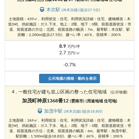
木次駅
(JR木次線) (徒歩27.5分)
土地面積：439㎡、利用状況：住宅、利用状況詳細：住宅、建物構造：木
造[W]、供給施設：ガス,下水、地上：2階、地下：0階、前面道路状況：市
道、前面道路の方位：北西、前面道路の幅員：7m、最寄駅：木次駅、駅
距離：2,200m(徒歩27.5分)、建ぺい率；60％、容積率：200％
8.9
万円/坪
2.7
万円/㎡
-0.7%
公示地価の推移・動向を表示
4 . 一般住宅が建ち並ぶ区画の整った住宅地域
(公示地価)
加茂町神原1368番12
(雲南市)
(用途地域 住宅地)
加茂中駅
(JR木次線) (徒歩18.8分)
土地面積：269㎡、利用状況：住宅、利用状況詳細：住宅、建物構造：木
造[W]、供給施設：ガス,下水、地上：2階、地下：0階、前面道路状況：市
道、前面道路の方位：北東、前面道路の幅員：6m、最寄駅：加茂中駅、
駅距離：1,500m(徒歩18.8分)、建ぺい率；60％、容積率：200％