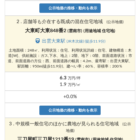
公示地価の推移・動向を表示
2 . 店舗等も介在する既成の混在住宅地域
(公示地価)
大東町大東848番2
(雲南市)
(用途地域 住宅地)
出雲大東駅
(JR木次線) (徒歩11.9分)
土地面積：248㎡、利用状況：住宅、利用状況詳細：住宅、建物構造：木
造[W]、供給施設：ガス,下水、地上：2階、地下：0階、前面道路状況：市
道、前面道路の方位：西、前面道路の幅員：4.2m、最寄駅：出雲大東駅、
駅距離：950m(徒歩11.9分)、建ぺい率；60％、容積率：200％
6.3
万円/坪
1.9
万円/㎡
+0.0%
公示地価の推移・動向を表示
3 . 中規模一般住宅のほかに農地が見られる住宅地域
(公示
地価)
三刀屋町三刀屋1212番19
(雲南市)
(用途地域 住宅地)