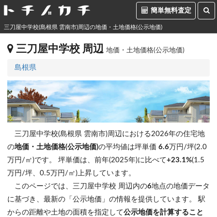
簡単無料査定
三刀屋中学校(島根県 雲南市)周辺の地価・土地価格(公示地価)
三刀屋中学校 周辺
地価・土地価格(公示地価)
島根県
三刀屋中学校(島根県 雲南市)周辺における2026年の住宅地
の
地価・土地価格(公示地価)
の平均値は坪単価
6.6
万円/坪(2.0
万円/㎡)です。
坪単価は、前年(2025年)に比べて
+23.1%
(1.5
万円/坪、0.5万円/㎡)上昇しています。
このページでは、三刀屋中学校 周辺内の
6
地点の地価データ
に基づき、最新の「公示地価」の情報を提供しています。 駅
からの距離や土地の面積を指定して
公示地価を計算すること