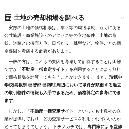
土地の売却相場を調べる
PR
実際の土地の価格相場は、学区等の周辺環境、近くにある
公共施設・商業施設へのアクセス等の立地条件、土地の形
状、道路との接面方位、日当たり、眺望など、物件ごとの個
別要因を考慮する必要があります。
一般の方は、これらの要因を考慮して計算することは困難
ですが「
不動産一括査定サイト
」を利用することにより無料
で価格相場を計算してもらうことができます。 また、
瑞穂中
学校(島根県 邑智郡 邑南町)周辺において条件が類似する過去
の取引物件の情報も入手できるため、価格算定の参考にでき
ます
。
しかし、「
不動産一括査定サイト
」といっても十数社の企
業が提供しており、どの査定サービスを利用すればいいのか
迷ってしまうでしょう。 トチノカチでは、
専門家による監修