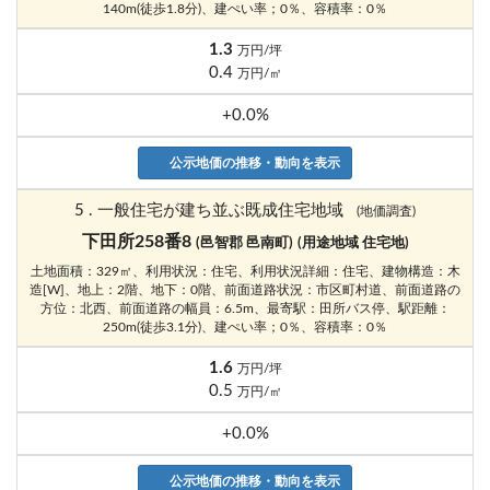
140m(徒歩1.8分)、建ぺい率；0％、容積率：0％
1.3
万円/坪
0.4
万円/㎡
+0.0%
公示地価の推移・動向を表示
5 . 一般住宅が建ち並ぶ既成住宅地域
(地価調査)
下田所258番8
(邑智郡 邑南町)
(用途地域 住宅地)
土地面積：329㎡、利用状況：住宅、利用状況詳細：住宅、建物構造：木
造[W]、地上：2階、地下：0階、前面道路状況：市区町村道、前面道路の
方位：北西、前面道路の幅員：6.5m、最寄駅：田所バス停、駅距離：
250m(徒歩3.1分)、建ぺい率；0％、容積率：0％
1.6
万円/坪
0.5
万円/㎡
+0.0%
公示地価の推移・動向を表示