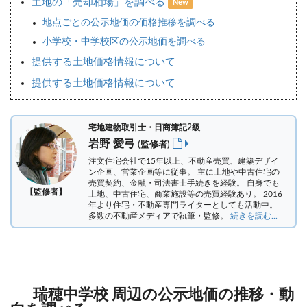
土地の「売却相場」を調べる
New
地点ごとの公示地価の価格推移を調べる
小学校・中学校区の公示地価を調べる
提供する土地価格情報について
提供する土地価格情報について
宅地建物取引士・日商簿記2級
岩野 愛弓
(監修者)
注文住宅会社で15年以上、不動産売買、建築デザイ
ン企画、営業企画等に従事。 主に土地や中古住宅の
売買契約、金融・司法書士手続きを経験。
自身でも
【監修者】
土地、中古住宅、商業施設等の売買経験あり。 2016
年より住宅・不動産専門ライターとしても活動中。
多数の不動産メディアで執筆・監修。
続きを読む...
瑞穂中学校 周辺の公示地価の推移・動