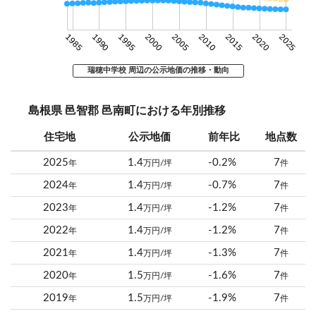
1985
1990
1995
2000
2005
2010
2015
2020
2025
瑞穂中学校 周辺の公示地価の推移・動向
島根県 邑智郡 邑南町における年別推移
住宅地
公示地価
前年比
地点数
2025
1.4
-0.2%
7
年
万円/坪
件
2024
1.4
-0.7%
7
年
万円/坪
件
2023
1.4
-1.2%
7
年
万円/坪
件
2022
1.4
-1.2%
7
年
万円/坪
件
2021
1.4
-1.3%
7
年
万円/坪
件
2020
1.5
-1.6%
7
年
万円/坪
件
2019
1.5
-1.9%
7
年
万円/坪
件