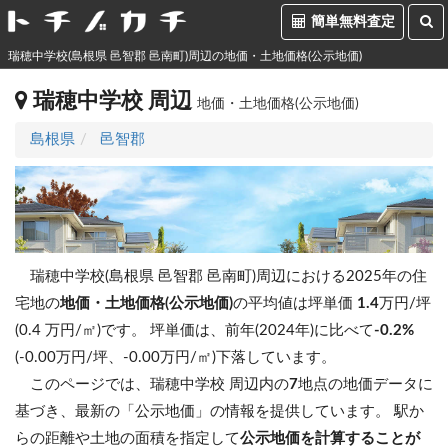
簡単無料査定
瑞穂中学校(島根県 邑智郡 邑南町)周辺の地価・土地価格(公示地価)
瑞穂中学校 周辺
地価・土地価格(公示地価)
島根県
邑智郡
瑞穂中学校(島根県 邑智郡 邑南町)周辺における2025年の住
宅地の
地価・土地価格(公示地価)
の平均値は坪単価
1.4
万円/坪
(0.4 万円/㎡)です。
坪単価は、前年(2024年)に比べて
-0.2%
(-0.00万円/坪、-0.00万円/㎡)下落しています。
このページでは、瑞穂中学校 周辺内の
7
地点の地価データに
基づき、最新の「公示地価」の情報を提供しています。 駅か
らの距離や土地の面積を指定して
公示地価を計算することが