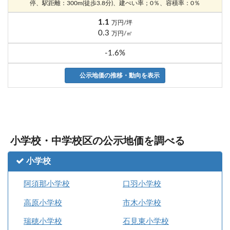
停、駅距離：300m(徒歩3.8分)、建ぺい率；0％、容積率：0％
1.1
万円/坪
0.3
万円/㎡
-1.6%
公示地価の推移・動向を表示
小学校・中学校区の公示地価を調べる
小学校
阿須那小学校
口羽小学校
高原小学校
市木小学校
瑞穂小学校
石見東小学校