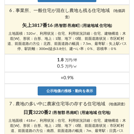
6 . 事業所、一般住宅が混在し農地も残る住宅地域
(地価調
査)
矢上3817番16
(邑智郡 邑南町)
(用途地域 住宅地)
土地面積：520㎡、利用状況：住宅、利用状況詳細：住宅、建物構造：木
造[W]、形状：台形、地上：1階、地下：0階、前面道路状況：市区町村
道、前面道路の方位：北西、前面道路の幅員：7.5m、最寄駅：矢上駅バス
停、駅距離：300m(徒歩3.8分)、建ぺい率；0％、容積率：0％
1.8
万円/坪
0.5
万円/㎡
+0.9%
公示地価の推移・動向を表示
7 . 農地の多い中に農家住宅等の存する住宅地域
(地価調査)
日貫3220番2
(邑智郡 邑南町)
(用途地域 住宅地)
土地面積：418㎡、利用状況：住宅、利用状況詳細：住宅、建物構造：木
造[W]、形状：台形、地上：2階、地下：0階、前面道路状況：市区町村
道、前面道路の方位：南西、前面道路の幅員：7m、最寄駅：日貫バス