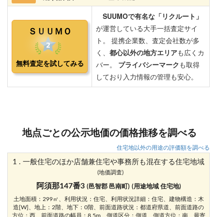
地点ごとの公示地価の価格推移を調べる
住宅地以外の用途の評価額を調べる
1 . 一般住宅のほか店舗兼住宅や事務所も混在する住宅地域
(地価調査)
阿須那147番3
(邑智郡 邑南町)
(用途地域 住宅地)
土地面積：299㎡、利用状況：住宅、利用状況詳細：住宅、建物構造：木
造[W]、地上：2階、地下：0階、前面道路状況：都道府県道、前面道路の
方位：西、前面道路の幅員：8.5m、側道区分：側道、側道方位：南、最寄