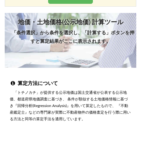
地価・土地価格(公示地価) 計算ツール
「条件選択」から条件を選択し、「計算する」ボタンを押
すと算定結果がここに表示されます。
算定方法について
「トチノカチ」が提供する公示地価は国土交通省が公表する公示地
価、都道府県地価調査に基づき、 条件が類似する土地価格情報に基づ
き『回帰分析(Regression Analysis)』を用いて算定したもので、 『不動
産鑑定士』などの専門家が実際に不動産物件の価格査定を行う際に用い
る方法と同等の算定手法を適用しています。