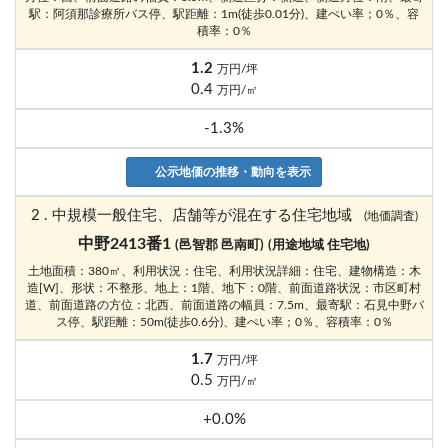
駅：阿須那診療所バス停、駅距離：1m(徒歩0.01分)、建ぺい率；0％、容
積率：0％
1.2
万円/坪
0.4
万円/㎡
-1.3%
公示地価の推移・動向を表示
2 . 中規模一般住宅、店舗等が混在する住宅地域
(地価調査)
中野2413番1
(邑智郡 邑南町)
(用途地域 住宅地)
土地面積：380㎡、利用状況：住宅、利用状況詳細：住宅、建物構造：木
造[W]、形状：不整形、地上：1階、地下：0階、前面道路状況：市区町村
道、前面道路の方位：北西、前面道路の幅員：7.5m、最寄駅：石見中野バ
ス停、駅距離：50m(徒歩0.6分)、建ぺい率；0％、容積率：0％
1.7
万円/坪
0.5
万円/㎡
+0.0%