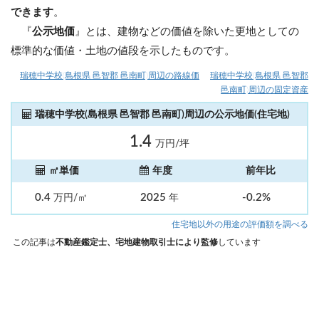
できます
。
『
公示地価
』とは、建物などの価値を除いた更地としての
標準的な価値・土地の値段を示したものです。
瑞穂中学校(島根県 邑智郡 邑南町)周辺の路線価
瑞穂中学校(島根県 邑智郡
邑南町)周辺の固定資産
瑞穂中学校(島根県 邑智郡 邑南町)周辺の公示地価(住宅地)
1.4
万円/坪
㎡単価
年度
前年比
0.4
2025
-0.2%
万円/㎡
年
住宅地以外の用途の評価額を調べる
この記事は
不動産鑑定士、宅地建物取引士により監修
しています