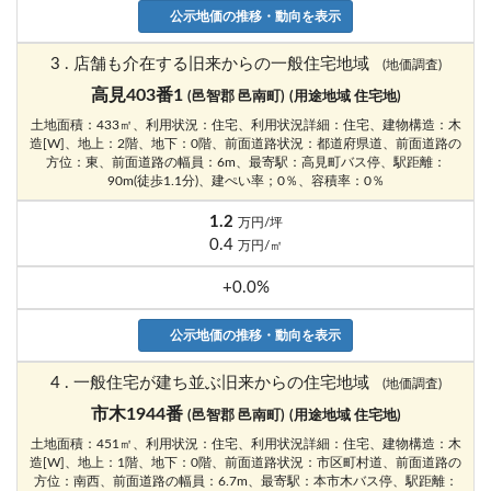
公示地価の推移・動向を表示
3 . 店舗も介在する旧来からの一般住宅地域
(地価調査)
高見403番1
(邑智郡 邑南町)
(用途地域 住宅地)
土地面積：433㎡、利用状況：住宅、利用状況詳細：住宅、建物構造：木
造[W]、地上：2階、地下：0階、前面道路状況：都道府県道、前面道路の
方位：東、前面道路の幅員：6m、最寄駅：高見町バス停、駅距離：
90m(徒歩1.1分)、建ぺい率；0％、容積率：0％
1.2
万円/坪
0.4
万円/㎡
+0.0%
公示地価の推移・動向を表示
4 . 一般住宅が建ち並ぶ旧来からの住宅地域
(地価調査)
市木1944番
(邑智郡 邑南町)
(用途地域 住宅地)
土地面積：451㎡、利用状況：住宅、利用状況詳細：住宅、建物構造：木
造[W]、地上：1階、地下：0階、前面道路状況：市区町村道、前面道路の
方位：南西、前面道路の幅員：6.7m、最寄駅：本市木バス停、駅距離：