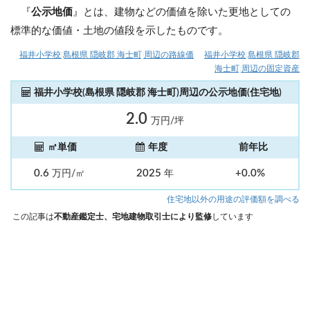
『
公示地価
』とは、建物などの価値を除いた更地としての
標準的な価値・土地の値段を示したものです。
福井小学校(島根県 隠岐郡 海士町)周辺の路線価
福井小学校(島根県 隠岐郡
海士町)周辺の固定資産
福井小学校(島根県 隠岐郡 海士町)周辺の公示地価(住宅地)
2.0
万円/坪
㎡単価
年度
前年比
0.6
2025
+0.0%
万円/㎡
年
住宅地以外の用途の評価額を調べる
この記事は
不動産鑑定士、宅地建物取引士により監修
しています