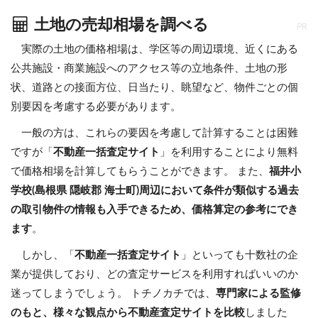
土地の売却相場を調べる
PR
実際の土地の価格相場は、学区等の周辺環境、近くにある
公共施設・商業施設へのアクセス等の立地条件、土地の形
状、道路との接面方位、日当たり、眺望など、物件ごとの個
別要因を考慮する必要があります。
一般の方は、これらの要因を考慮して計算することは困難
ですが「
不動産一括査定サイト
」を利用することにより無料
で価格相場を計算してもらうことができます。 また、
福井小
学校(島根県 隠岐郡 海士町)周辺において条件が類似する過去
の取引物件の情報も入手できるため、価格算定の参考にでき
ます
。
しかし、「
不動産一括査定サイト
」といっても十数社の企
業が提供しており、どの査定サービスを利用すればいいのか
迷ってしまうでしょう。 トチノカチでは、
専門家による監修
のもと、様々な観点から不動産査定サイトを比較
しました