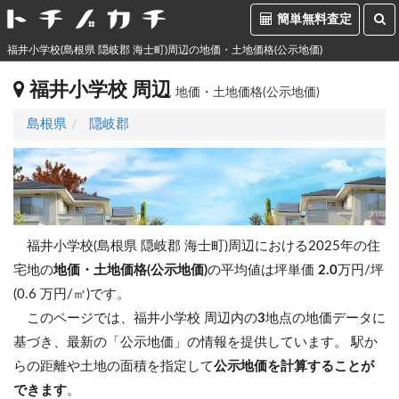
簡単無料査定
福井小学校(島根県 隠岐郡 海士町)周辺の地価・土地価格(公示地価)
福井小学校 周辺
地価・土地価格(公示地価)
島根県
隠岐郡
福井小学校(島根県 隠岐郡 海士町)周辺における2025年の住
宅地の
地価・土地価格(公示地価)
の平均値は坪単価
2.0
万円/坪
(0.6 万円/㎡)です。
このページでは、福井小学校 周辺内の
3
地点の地価データに
基づき、最新の「公示地価」の情報を提供しています。 駅か
らの距離や土地の面積を指定して
公示地価を計算することが
できます
。