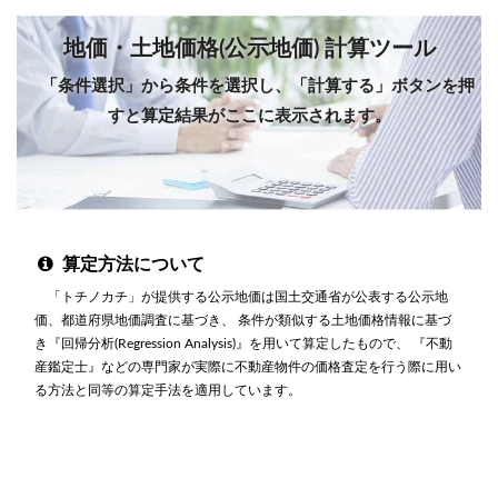
地価・土地価格(公示地価) 計算ツール
「条件選択」から条件を選択し、「計算する」ボタンを押
すと算定結果がここに表示されます。
算定方法について
「トチノカチ」が提供する公示地価は国土交通省が公表する公示地
価、都道府県地価調査に基づき、 条件が類似する土地価格情報に基づ
き『回帰分析(Regression Analysis)』を用いて算定したもので、 『不動
産鑑定士』などの専門家が実際に不動産物件の価格査定を行う際に用い
る方法と同等の算定手法を適用しています。