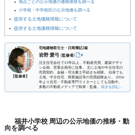
地点ごとの公示地価の価格推移を調べる
小学校・中学校区の公示地価を調べる
提供する土地価格情報について
提供する土地価格情報について
宅地建物取引士・日商簿記2級
岩野 愛弓
(監修者)
注文住宅会社で15年以上、不動産売買、建築デザイ
ン企画、営業企画等に従事。 主に土地や中古住宅の
売買契約、金融・司法書士手続きを経験。
自身でも
【監修者】
土地、中古住宅、商業施設等の売買経験あり。 2016
年より住宅・不動産専門ライターとしても活動中。
多数の不動産メディアで執筆・監修。
続きを読む...
福井小学校 周辺の公示地価の推移・動
向を調べる