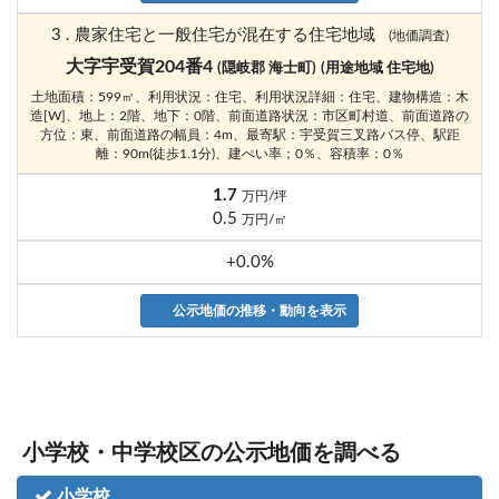
3 . 農家住宅と一般住宅が混在する住宅地域
(地価調査)
大字宇受賀204番4
(隠岐郡 海士町)
(用途地域 住宅地)
土地面積：599㎡、利用状況：住宅、利用状況詳細：住宅、建物構造：木
造[W]、地上：2階、地下：0階、前面道路状況：市区町村道、前面道路の
方位：東、前面道路の幅員：4m、最寄駅：宇受賀三叉路バス停、駅距
離：90m(徒歩1.1分)、建ぺい率；0％、容積率：0％
1.7
万円/坪
0.5
万円/㎡
+0.0%
公示地価の推移・動向を表示
小学校・中学校区の公示地価を調べる
小学校