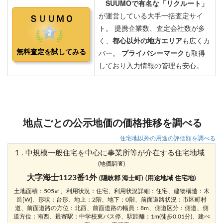
地点ごとの公示地価の価格推移を調べる
住宅地以外の用途の評価額を調べる
1 . 中規模一般住宅を中心に事業所等が介在する住宅地域
(地価調査)
大字海士1123番1外
(隠岐郡 海士町)
(用途地域 住宅地)
土地面積：505㎡、利用状況：住宅、利用状況詳細：住宅、建物構造：木
造[W]、形状：台形、地上：2階、地下：0階、前面道路状況：市区町村
道、前面道路の方位：北西、前面道路の幅員：8m、側道区分：側道、側
道方位：南西、最寄駅：中学校東バス停、駅距離：1m(徒歩0.01分)、建ぺ