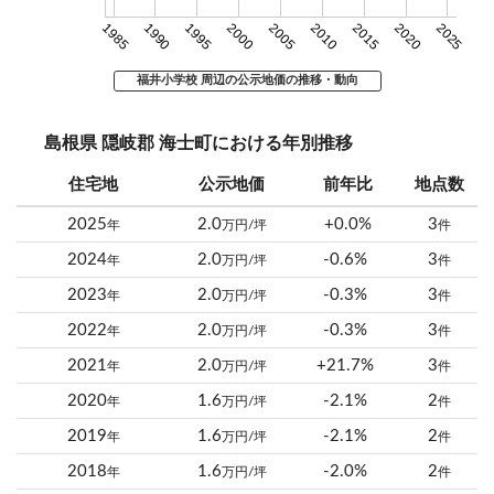
1985
1990
1995
2000
2005
2010
2015
2020
2025
福井小学校 周辺の公示地価の推移・動向
島根県 隠岐郡 海士町における年別推移
住宅地
公示地価
前年比
地点数
2025
2.0
+0.0%
3
年
万円/坪
件
2024
2.0
-0.6%
3
年
万円/坪
件
2023
2.0
-0.3%
3
年
万円/坪
件
2022
2.0
-0.3%
3
年
万円/坪
件
2021
2.0
+21.7%
3
年
万円/坪
件
2020
1.6
-2.1%
2
年
万円/坪
件
2019
1.6
-2.1%
2
年
万円/坪
件
2018
1.6
-2.0%
2
年
万円/坪
件