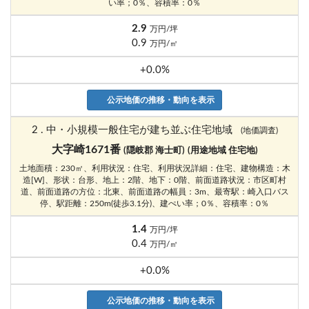
い率；0％、容積率：0％
2.9
万円/坪
0.9
万円/㎡
+0.0%
公示地価の推移・動向を表示
2 . 中・小規模一般住宅が建ち並ぶ住宅地域
(地価調査)
大字崎1671番
(隠岐郡 海士町)
(用途地域 住宅地)
土地面積：230㎡、利用状況：住宅、利用状況詳細：住宅、建物構造：木
造[W]、形状：台形、地上：2階、地下：0階、前面道路状況：市区町村
道、前面道路の方位：北東、前面道路の幅員：3m、最寄駅：崎入口バス
停、駅距離：250m(徒歩3.1分)、建ぺい率；0％、容積率：0％
1.4
万円/坪
0.4
万円/㎡
+0.0%
公示地価の推移・動向を表示