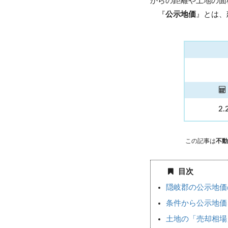
からの距離や土地の面
『
公示地価
』とは、
2.
この記事は
不動
目次
隠岐郡の公示地価
条件から公示地価
土地の「売却相