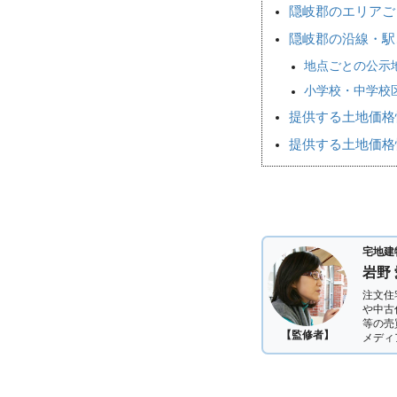
隠岐郡のエリアご
隠岐郡の沿線・駅
地点ごとの公示
小学校・中学校
提供する土地価格
提供する土地価格
宅地建
岩野
注文住
や中古
等の売
【監修者】
メディ