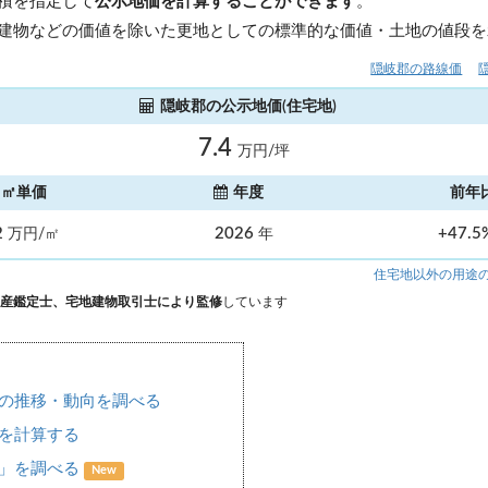
積を指定して
公示地価を計算することができます
。
建物などの価値を除いた更地としての標準的な価値・土地の値段を
隠岐郡の路線価
隠岐郡の公示地価(住宅地)
7.4
万円/坪
㎡単価
年度
前年
2
2026
+47.
万円/㎡
年
住宅地以外の用途
産鑑定士、宅地建物取引士により監修
しています
の推移・動向を調べる
を計算する
場」を調べる
New