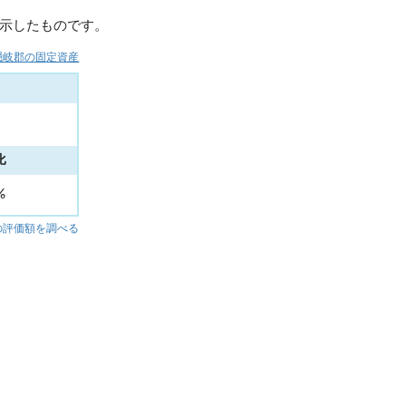
示したものです。
隠岐郡の固定資産
比
5%
の評価額を調べる