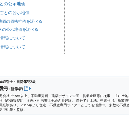
との公示地価
ごとの公示地価
地価の価格推移を調べる
区の公示地価を調べる
情報について
情報について
物取引士・日商簿記2級
 愛弓
(監修者)
宅会社で15年以上、不動産売買、建築デザイン企画、営業企画等に従事。 主に土地
住宅の売買契約、金融・司法書士手続きを経験。
自身でも土地、中古住宅、商業施
買経験あり。 2016年より住宅・不動産専門ライターとしても活動中。 多数の不動
アで執筆・監修。