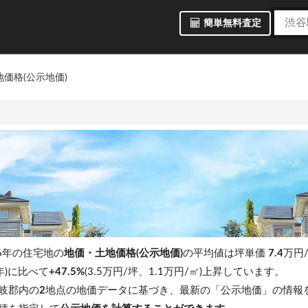
簡単無料査定
価格(公示地価)
6年の住宅地の
地価・土地価格(公示地価)
の平均値は坪単価
7.4
万円/
年)に比べて
+47.5%
(3.5万円/坪、1.1万円/㎡)上昇しています。
岐郡内の
2
地点の地価データに基づき、最新の「公示地価」の情報