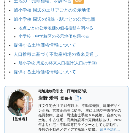
土地の「売却相場」を調べる
New
旭小学校 周辺のエリアごとの公示地価
旭小学校 周辺の沿線・駅ごとの公示地価
地点ごとの公示地価の価格推移を調べる
小学校・中学校区の公示地価を調べる
提供する土地価格情報について
人口推移に基づく不動産相場の将来見通し
旭小学校 周辺の将来人口推計(人口の予測)
提供する土地価格情報について
宅地建物取引士・日商簿記2級
岩野 愛弓
(監修者)
注文住宅会社で15年以上、不動産売買、建築デザイ
ン企画、営業企画等に従事。 主に土地や中古住宅の
売買契約、金融・司法書士手続きを経験。
自身でも
【監修者】
土地、中古住宅、商業施設等の売買経験あり。 2016
年より住宅・不動産専門ライターとしても活動中。
多数の不動産メディアで執筆・監修。
続きを読む...