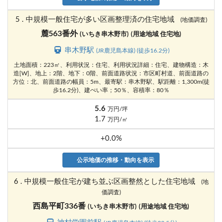
5 . 中規模一般住宅が多い区画整理済の住宅地域
(地価調査)
麓563番外
(いちき串木野市)
(用途地域 住宅地)
串木野駅
(JR鹿児島本線) (徒歩16.2分)
土地面積：223㎡、利用状況：住宅、利用状況詳細：住宅、建物構造：木
造[W]、地上：2階、地下：0階、前面道路状況：市区町村道、前面道路の
方位：北、前面道路の幅員：5m、最寄駅：串木野駅、駅距離：1,300m(徒
歩16.2分)、建ぺい率；50％、容積率：80％
5.6
万円/坪
1.7
万円/㎡
+0.0%
公示地価の推移・動向を表示
6 . 中規模一般住宅が建ち並ぶ区画整然とした住宅地域
(地
価調査)
西島平町336番
(いちき串木野市)
(用途地域 住宅地)