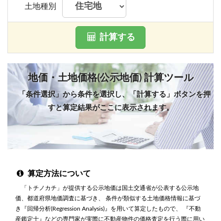
土地種別
計算する
地価・土地価格(公示地価) 計算ツール
「条件選択」から条件を選択し、「計算する」ボタンを押
すと算定結果がここに表示されます。
算定方法について
「トチノカチ」が提供する公示地価は国土交通省が公表する公示地
価、都道府県地価調査に基づき、 条件が類似する土地価格情報に基づ
き『回帰分析(Regression Analysis)』を用いて算定したもので、 『不動
産鑑定士』などの専門家が実際に不動産物件の価格査定を行う際に用い