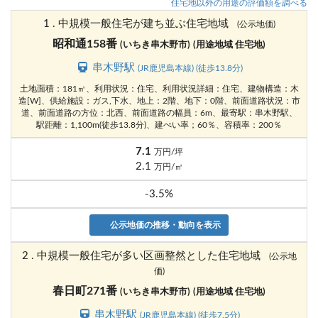
住宅地以外の用途の評価額を調べる
1 . 中規模一般住宅が建ち並ぶ住宅地域
(公示地価)
昭和通158番
(いちき串木野市)
(用途地域 住宅地)
串木野駅
(JR鹿児島本線) (徒歩13.8分)
土地面積：181㎡、利用状況：住宅、利用状況詳細：住宅、建物構造：木
造[W]、供給施設：ガス,下水、地上：2階、地下：0階、前面道路状況：市
道、前面道路の方位：北西、前面道路の幅員：6m、最寄駅：串木野駅、
駅距離：1,100m(徒歩13.8分)、建ぺい率；60％、容積率：200％
7.1
万円/坪
2.1
万円/㎡
-3.5%
公示地価の推移・動向を表示
2 . 中規模一般住宅が多い区画整然とした住宅地域
(公示地
価)
春日町271番
(いちき串木野市)
(用途地域 住宅地)
串木野駅
(JR鹿児島本線) (徒歩7.5分)