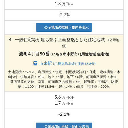
1.3
万円/㎡
-2.7%
公示地価の推移・動向を表示
4 . 一般住宅等が建ち並ぶ区画整然とした住宅地域
(公示地
価)
湊町4丁目50番
(いちき串木野市)
(用途地域 住宅地)
市来駅
(JR鹿児島本線) (徒歩13.8分)
土地面積：261㎡、利用状況：住宅、利用状況詳細：住宅、建物構造：木
造[W]、供給施設：ガス、地上：1階、地下：0階、前面道路状況：市道、
前面道路の方位：南東、前面道路の幅員：6m、最寄駅：市来駅、駅距
離：1,100m(徒歩13.8分)、建ぺい率；60％、容積率：200％
5.6
万円/坪
1.7
万円/㎡
-2.1%
公示地価の推移・動向を表示