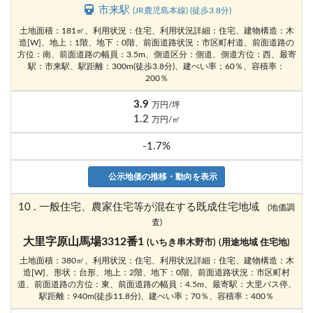
市来駅
(JR鹿児島本線) (徒歩3.8分)
土地面積：181㎡、利用状況：住宅、利用状況詳細：住宅、建物構造：木
造[W]、地上：1階、地下：0階、前面道路状況：市区町村道、前面道路の
方位：南、前面道路の幅員：3.5m、側道区分：側道、側道方位：西、最寄
駅：市来駅、駅距離：300m(徒歩3.8分)、建ぺい率；60％、容積率：
200％
3.9
万円/坪
1.2
万円/㎡
-1.7%
公示地価の推移・動向を表示
10 . 一般住宅、農家住宅等が混在する既成住宅地域
(地価調
査)
大里字原山馬場3312番1
(いちき串木野市)
(用途地域 住宅地)
土地面積：380㎡、利用状況：住宅、利用状況詳細：住宅、建物構造：木
造[W]、形状：台形、地上：2階、地下：0階、前面道路状況：市区町村
道、前面道路の方位：東、前面道路の幅員：4.5m、最寄駅：大里バス停、
駅距離：940m(徒歩11.8分)、建ぺい率；70％、容積率：400％