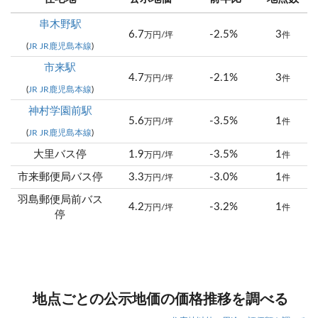
串木野駅
6.7
-2.5%
3
万円/坪
件
(
JR JR鹿児島本線
)
市来駅
4.7
-2.1%
3
万円/坪
件
(
JR JR鹿児島本線
)
神村学園前駅
5.6
-3.5%
1
万円/坪
件
(
JR JR鹿児島本線
)
大里バス停
1.9
-3.5%
1
万円/坪
件
市来郵便局バス停
3.3
-3.0%
1
万円/坪
件
羽島郵便局前バス
4.2
-3.2%
1
万円/坪
件
停
地点ごとの公示地価の価格推移を調べる