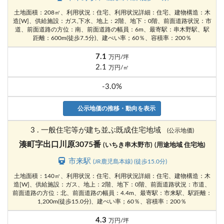
土地面積：208㎡、利用状況：住宅、利用状況詳細：住宅、建物構造：木
造[W]、供給施設：ガス,下水、地上：2階、地下：0階、前面道路状況：市
道、前面道路の方位：南、前面道路の幅員：6m、最寄駅：串木野駅、駅
距離：600m(徒歩7.5分)、建ぺい率；60％、容積率：200％
7.1
万円/坪
2.1
万円/㎡
-3.0%
公示地価の推移・動向を表示
3 . 一般住宅等が建ち並ぶ既成住宅地域
(公示地価)
湊町字出口川原3075番
(いちき串木野市)
(用途地域 住宅地)
市来駅
(JR鹿児島本線) (徒歩15.0分)
土地面積：140㎡、利用状況：住宅、利用状況詳細：住宅、建物構造：木
造[W]、供給施設：ガス、地上：2階、地下：0階、前面道路状況：市道、
前面道路の方位：北、前面道路の幅員：4.4m、最寄駅：市来駅、駅距離：
1,200m(徒歩15.0分)、建ぺい率；60％、容積率：200％
4.3
万円/坪