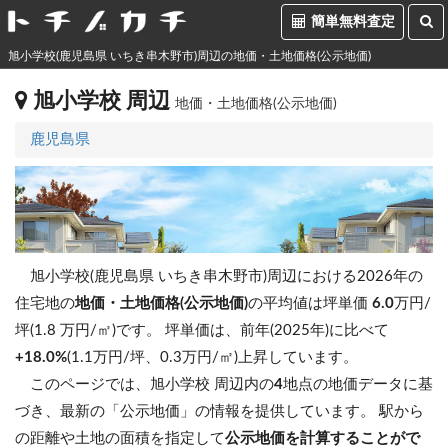
簡単無料査定
旭小学校(鹿児島県 いちき串木野市)周辺の地価・土地価格(公示地価)
旭小学校 周辺
地価・土地価格(公示地価)
鹿児島県
旭小学校(鹿児島県 いちき串木野市)周辺における2026年の
住宅地の
地価・土地価格(公示地価)
の平均値は坪単価
6.0
万円/
坪(1.8 万円/㎡)です。
坪単価は、前年(2025年)に比べて
+18.0%
(1.1万円/坪、0.3万円/㎡)上昇しています。
このページでは、旭小学校 周辺内の
4
地点の地価データに基
づき、最新の「公示地価」の情報を提供しています。 駅から
の距離や土地の面積を指定して
公示地価を計算することがで