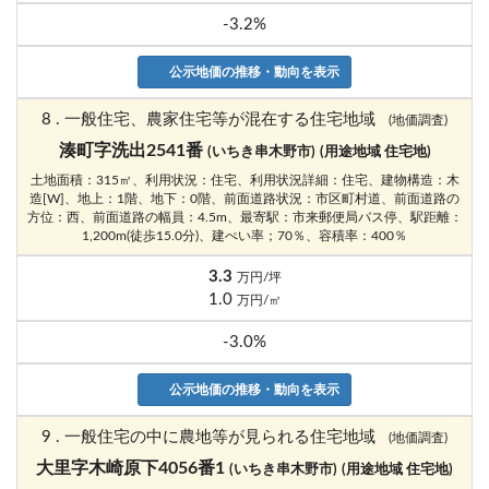
-3.2%
公示地価の推移・動向を表示
8 . 一般住宅、農家住宅等が混在する住宅地域
(地価調査)
湊町字洗出2541番
(いちき串木野市)
(用途地域 住宅地)
土地面積：315㎡、利用状況：住宅、利用状況詳細：住宅、建物構造：木
造[W]、地上：1階、地下：0階、前面道路状況：市区町村道、前面道路の
方位：西、前面道路の幅員：4.5m、最寄駅：市来郵便局バス停、駅距離：
1,200m(徒歩15.0分)、建ぺい率；70％、容積率：400％
3.3
万円/坪
1.0
万円/㎡
-3.0%
公示地価の推移・動向を表示
9 . 一般住宅の中に農地等が見られる住宅地域
(地価調査)
大里字木崎原下4056番1
(いちき串木野市)
(用途地域 住宅地)