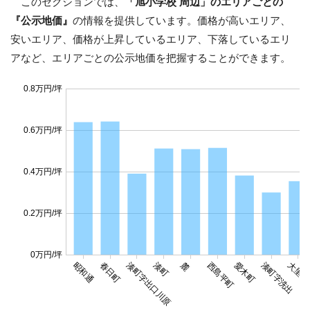
このセクションでは、
「旭小学校 周辺」のエリアごとの
『公示地価』
の情報を提供しています。価格が高いエリア、
安いエリア、価格が上昇しているエリア、下落しているエリ
アなど、エリアごとの公示地価を把握することができます。
0.8万円/坪
0.6万円/坪
0.4万円/坪
0.2万円/坪
0万円/坪
昭和通
春日町
湊町字出口川原
湊町
麓
西島平町
愛木町
湊町字洗出
大里字