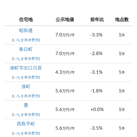
住宅地
公示地価
前年比
地点数
昭和通
7.0
-3.3%
1
万円/坪
件
(
いちき串木野市
)
春日町
7.0
-2.8%
1
万円/坪
件
(
いちき串木野市
)
湊町字出口川原
4.3
-3.1%
1
万円/坪
件
(
いちき串木野市
)
湊町
5.6
-1.8%
1
万円/坪
件
(
いちき串木野市
)
麓
5.6
+0.0%
1
万円/坪
件
(
いちき串木野市
)
西島平町
5.6
-3.5%
1
万円/坪
件
(
いちき串木野市
)