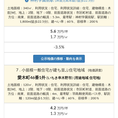
神村学園前駅
(JR鹿児島本線) (徒歩22.5分)
土地面積：340㎡、利用状況：住宅、利用状況詳細：住宅、建物構造：木
造[W]、地上：2階、地下：0階、前面道路状況：市区町村道、前面道路の
方位：南東、前面道路の幅員：5.3m、最寄駅：神村学園前駅、駅距離：
1,800m(徒歩22.5分)、建ぺい率；60％、容積率：200％
5.6
万円/坪
1.7
万円/㎡
-3.5%
公示地価の推移・動向を表示
7 . 小規模一般住宅が建ち並ぶ住宅地域
(地価調査)
愛木町46番1外
(いちき串木野市)
(用途地域 住宅地)
土地面積：120㎡、利用状況：住宅、利用状況詳細：住宅、建物構造：木
造[W]、地上：2階、地下：0階、前面道路状況：市区町村道、前面道路の
方位：南東、前面道路の幅員：4m、最寄駅：羽島郵便局前バス停、駅距
離：120m(徒歩1.5分)、建ぺい率；60％、容積率：200％
4.2
万円/坪
1.3
万円/㎡