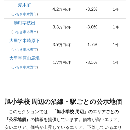
愛木町
4.2
-3.2%
1
万円/坪
件
(
いちき串木野市
)
湊町字洗出
3.3
-3.0%
1
万円/坪
件
(
いちき串木野市
)
大里字木崎原下
3.9
-1.7%
1
万円/坪
件
(
いちき串木野市
)
大里字原山馬場
1.9
-3.5%
1
万円/坪
件
(
いちき串木野市
)
旭小学校 周辺の沿線・駅ごとの公示地価
このセクションでは、
「旭小学校 周辺」のエリアごとの
『公示地価』
の情報を提供しています。価格が高いエリア、
安いエリア、価格が上昇しているエリア、下落しているエリ