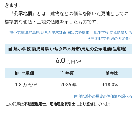
きます
。
『
公示地価
』とは、建物などの価値を除いた更地としての
標準的な価値・土地の値段を示したものです。
旭小学校(鹿児島県 いちき串木野市)周辺の路線価
旭小学校(鹿児島県 いち
き串木野市)周辺の固定資産
旭小学校(鹿児島県 いちき串木野市)周辺の公示地価(住宅地)
6.0
万円/坪
㎡単価
年度
前年比
1.8
2026
+18.0%
万円/㎡
年
住宅地以外の用途の評価額を調べる
この記事は
不動産鑑定士、宅地建物取引士により監修
しています