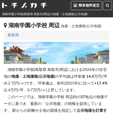
簡単無料査定
湖南学園小学校(鳥取県 鳥取市)周辺の地価・土地価格(公示地価)
湖南学園小学校 周辺
地価・土地価格(公示地価)
鳥取県
湖南学園小学校(鳥取県 鳥取市)周辺における2026年の住宅
地の
地価・土地価格(公示地価)
の平均値は坪単価
14.0
万円/坪
(4.2 万円/㎡)です。
坪単価は、前年(2025年)に比べて
+17.4%
(2.4万円/坪、0.7万円/㎡)上昇しています。
このページでは、湖南学園小学校 周辺内の
37
地点の地価デ
ータに基づき、最新の「公示地価」の情報を提供していま
す。 駅からの距離や土地の面積を指定して
公示地価を計算す