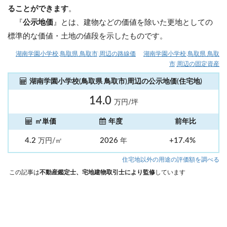
ることができます
。
『
公示地価
』とは、建物などの価値を除いた更地としての
標準的な価値・土地の値段を示したものです。
湖南学園小学校(鳥取県 鳥取市)周辺の路線価
湖南学園小学校(鳥取県 鳥取
市)周辺の固定資産
湖南学園小学校(鳥取県 鳥取市)周辺の公示地価(住宅地)
14.0
万円/坪
㎡単価
年度
前年比
4.2
2026
+17.4%
万円/㎡
年
住宅地以外の用途の評価額を調べる
この記事は
不動産鑑定士、宅地建物取引士により監修
しています