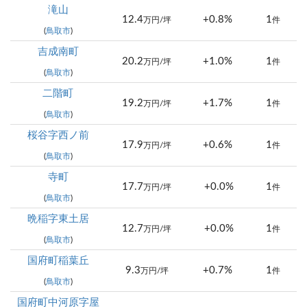
滝山
12.4
+0.8%
1
万円/坪
件
(
鳥取市
)
吉成南町
20.2
+1.0%
1
万円/坪
件
(
鳥取市
)
二階町
19.2
+1.7%
1
万円/坪
件
(
鳥取市
)
桜谷字西ノ前
17.9
+0.6%
1
万円/坪
件
(
鳥取市
)
寺町
17.7
+0.0%
1
万円/坪
件
(
鳥取市
)
晩稲字東土居
12.7
+0.0%
1
万円/坪
件
(
鳥取市
)
国府町稲葉丘
9.3
+0.7%
1
万円/坪
件
(
鳥取市
)
国府町中河原字屋