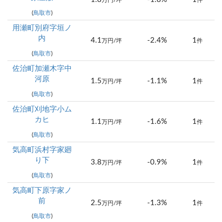
万円/坪
件
(
鳥取市
)
用瀬町別府字垣ノ
内
4.1
-2.4%
1
万円/坪
件
(
鳥取市
)
佐治町加瀬木字中
河原
1.5
-1.1%
1
万円/坪
件
(
鳥取市
)
佐治町刈地字小ム
カヒ
1.1
-1.6%
1
万円/坪
件
(
鳥取市
)
気高町浜村字家廻
り下
3.8
-0.9%
1
万円/坪
件
(
鳥取市
)
気高町下原字家ノ
前
2.5
-1.3%
1
万円/坪
件
(
鳥取市
)