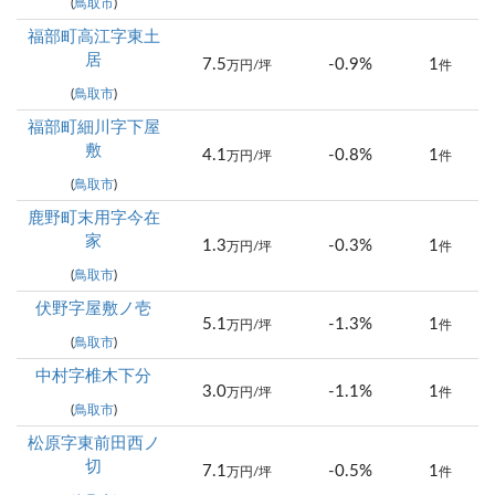
(
鳥取市
)
福部町高江字東土
居
7.5
-0.9%
1
万円/坪
件
(
鳥取市
)
福部町細川字下屋
敷
4.1
-0.8%
1
万円/坪
件
(
鳥取市
)
鹿野町末用字今在
家
1.3
-0.3%
1
万円/坪
件
(
鳥取市
)
伏野字屋敷ノ壱
5.1
-1.3%
1
万円/坪
件
(
鳥取市
)
中村字椎木下分
3.0
-1.1%
1
万円/坪
件
(
鳥取市
)
松原字東前田西ノ
切
7.1
-0.5%
1
万円/坪
件