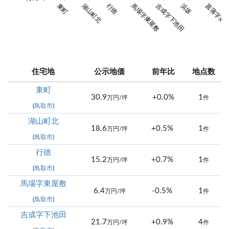
馬場字東屋敷
東町
湖山町北
行徳
吉成字下池田
浜坂
菖蒲字東
住宅地
公示地価
前年比
地点数
東町
30.9
+0.0%
1
万円/坪
件
(
鳥取市
)
湖山町北
18.6
+0.5%
1
万円/坪
件
(
鳥取市
)
行徳
15.2
+0.7%
1
万円/坪
件
(
鳥取市
)
馬場字東屋敷
6.4
-0.5%
1
万円/坪
件
(
鳥取市
)
吉成字下池田
21.7
+0.9%
4
万円/坪
件