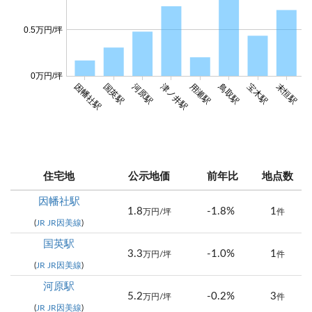
0.5万円/坪
0万円/坪
鳥取駅
因幡社駅
国英駅
河原駅
津ノ井駅
用瀬駅
宝木駅
末恒駅
浜
住宅地
公示地価
前年比
地点数
因幡社駅
1.8
-1.8%
1
万円/坪
件
(
JR JR因美線
)
国英駅
3.3
-1.0%
1
万円/坪
件
(
JR JR因美線
)
河原駅
5.2
-0.2%
3
万円/坪
件
(
JR JR因美線
)