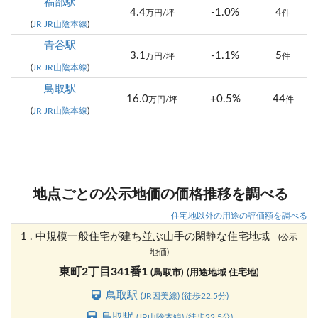
福部駅
4.4
-1.0%
4
万円/坪
件
(
JR JR山陰本線
)
青谷駅
3.1
-1.1%
5
万円/坪
件
(
JR JR山陰本線
)
鳥取駅
16.0
+0.5%
44
万円/坪
件
(
JR JR山陰本線
)
地点ごとの公示地価の価格推移を調べる
住宅地以外の用途の評価額を調べる
1 . 中規模一般住宅が建ち並ぶ山手の閑静な住宅地域
(公示
地価)
東町2丁目341番1
(鳥取市)
(用途地域 住宅地)
鳥取駅
(JR因美線) (徒歩22.5分)
鳥取駅
(JR山陰本線) (徒歩22.5分)