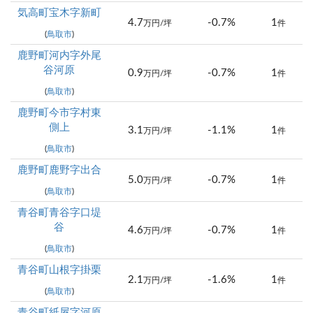
気高町宝木字新町
4.7
-0.7%
1
万円/坪
件
(
鳥取市
)
鹿野町河内字外尾
谷河原
0.9
-0.7%
1
万円/坪
件
(
鳥取市
)
鹿野町今市字村東
側上
3.1
-1.1%
1
万円/坪
件
(
鳥取市
)
鹿野町鹿野字出合
5.0
-0.7%
1
万円/坪
件
(
鳥取市
)
青谷町青谷字口堤
谷
4.6
-0.7%
1
万円/坪
件
(
鳥取市
)
青谷町山根字掛栗
2.1
-1.6%
1
万円/坪
件
(
鳥取市
)
青谷町紙屋字河原