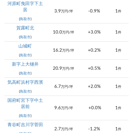
河原町曳田字下土
居
3.9
-0.9%
1
万円/坪
件
(
鳥取市
)
賀露町北
10.0
+3.0%
1
万円/坪
件
(
鳥取市
)
山城町
16.2
+0.2%
1
万円/坪
件
(
鳥取市
)
新字上大樋井
20.9
+0.5%
1
万円/坪
件
(
鳥取市
)
気高町浜村字西濱
6.7
+2.0%
1
万円/坪
件
(
鳥取市
)
国府町宮下字中土
居前
9.6
+0.0%
1
万円/坪
件
(
鳥取市
)
青谷町吉川字菅田
2.7
-1.2%
1
万円/坪
件