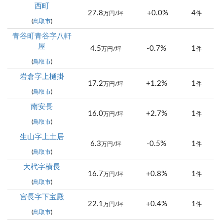
西町
27.8
+0.0%
4
万円/坪
件
(
鳥取市
)
青谷町青谷字八軒
屋
4.5
-0.7%
1
万円/坪
件
(
鳥取市
)
岩倉字上樋掛
17.2
+1.2%
1
万円/坪
件
(
鳥取市
)
南安長
16.0
+2.7%
1
万円/坪
件
(
鳥取市
)
生山字上土居
6.3
-0.5%
1
万円/坪
件
(
鳥取市
)
大杙字横長
16.7
+0.8%
1
万円/坪
件
(
鳥取市
)
宮長字下宝殿
22.1
+0.4%
1
万円/坪
件
(
鳥取市
)