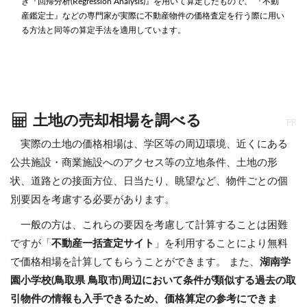
き『回帰分析(Regression Analysis)』を用いて算定したもので、 『不動
産鑑定士』などの専門家が実際に不動産物件の価格査定を行う際に用い
る方法と同等の算定手法を適用しています。
土地の売却相場を調べる
PR
実際の土地の価格相場は、学区等の周辺環境、近くにある
公共施設・商業施設へのアクセス等の立地条件、土地の形
状、道路との接面方位、日当たり、眺望など、物件ごとの個
別要因を考慮する必要があります。
一般の方は、これらの要因を考慮して計算することは困難
ですが「
不動産一括査定サイト
」を利用することにより無料
で価格相場を計算してもらうことができます。 また、
湖南学
園小学校(鳥取県 鳥取市)周辺において条件が類似する過去の取
引物件の情報も入手できるため、価格算定の参考にできま