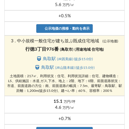
5.6
万円/㎡
+0.5%
公示地価の推移・動向を表示
3 . 中小規模一般住宅が建ち並ぶ既成住宅地域
(公示地価)
行徳3丁目976番
(鳥取市)
(用途地域 住宅地)
鳥取駅
(JR因美線) (徒歩15.0分)
鳥取駅
(JR山陰本線) (徒歩15.0分)
土地面積：217㎡、利用状況：住宅、利用状況詳細：住宅、建物構造：
LS、供給施設：水道,ガス,下水、地上：2階、地下：0階、前面道路状況：
市道、前面道路の方位：南、前面道路の幅員：7.5m、最寄駅：鳥取駅、駅
距離：1,200m(徒歩15.0分)、建ぺい率；60％、容積率：200％
15.1
万円/坪
4.6
万円/㎡
+0.7%