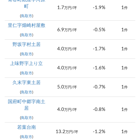
町
1.7
-1.9%
1
万円/坪
件
(
鳥取市
)
里仁字畑崎村屋敷
6.9
-0.5%
1
万円/坪
件
(
鳥取市
)
野坂字村土居
4.0
-1.7%
1
万円/坪
件
(
鳥取市
)
上味野字上り立
4.0
-1.6%
1
万円/坪
件
(
鳥取市
)
久末字東土居
5.0
-0.7%
1
万円/坪
件
(
鳥取市
)
国府町中郷字南土
居
4.0
-0.8%
1
万円/坪
件
(
鳥取市
)
若葉台南
13.2
-1.2%
1
万円/坪
件
(
鳥取市
)