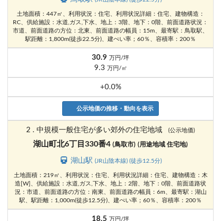
土地面積：447㎡、利用状況：住宅、利用状況詳細：住宅、建物構造：
RC、供給施設：水道,ガス,下水、地上：3階、地下：0階、前面道路状況：
市道、前面道路の方位：北東、前面道路の幅員：15m、最寄駅：鳥取駅、
駅距離：1,800m(徒歩22.5分)、建ぺい率；60％、容積率：200％
30.9
万円/坪
9.3
万円/㎡
+0.0%
公示地価の推移・動向を表示
2 . 中規模一般住宅が多い郊外の住宅地域
(公示地価)
湖山町北6丁目330番4
(鳥取市)
(用途地域 住宅地)
湖山駅
(JR山陰本線) (徒歩12.5分)
土地面積：219㎡、利用状況：住宅、利用状況詳細：住宅、建物構造：木
造[W]、供給施設：水道,ガス,下水、地上：2階、地下：0階、前面道路状
況：市道、前面道路の方位：南東、前面道路の幅員：6m、最寄駅：湖山
駅、駅距離：1,000m(徒歩12.5分)、建ぺい率；60％、容積率：200％
18.5
万円/坪