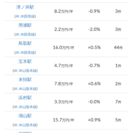
津ノ井駅
8.2
-0.9%
3
万円/坪
件
(
JR JR因美線
)
用瀬駅
2.2
-2.0%
3
万円/坪
件
(
JR JR因美線
)
鳥取駅
16.0
+0.5%
44
万円/坪
件
(
JR JR因美線
)
宝木駅
4.7
-0.7%
1
万円/坪
件
(
JR JR山陰本線
)
末恒駅
7.8
+0.6%
2
万円/坪
件
(
JR JR山陰本線
)
浜村駅
3.3
-0.0%
7
万円/坪
件
(
JR JR山陰本線
)
湖山駅
15.7
+0.9%
5
万円/坪
件
(
JR JR山陰本線
)