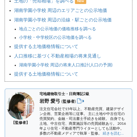
土地の「売却相場」を調べる
New
湖南学園小学校 周辺のエリアごとの公示地価
湖南学園小学校 周辺の沿線・駅ごとの公示地価
地点ごとの公示地価の価格推移を調べる
小学校・中学校区の公示地価を調べる
提供する土地価格情報について
人口推移に基づく不動産相場の将来見通し
湖南学園小学校 周辺の将来人口推計(人口の予測)
提供する土地価格情報について
宅地建物取引士・日商簿記2級
岩野 愛弓
(監修者)
注文住宅会社で15年以上、不動産売買、建築デザイ
ン企画、営業企画等に従事。 主に土地や中古住宅の
売買契約、金融・司法書士手続きを経験。
自身でも
【監修者】
土地、中古住宅、商業施設等の売買経験あり。 2016
年より住宅・不動産専門ライターとしても活動中。
多数の不動産メディアで執筆・監修。
続きを読む...