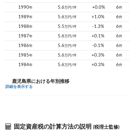
1990
5.6
+0.0%
6
年
万円/坪
件
1989
5.6
+1.0%
6
年
万円/坪
件
1988
5.5
-1.3%
6
年
万円/坪
件
1987
5.6
+0.1%
6
年
万円/坪
件
1986
5.6
-0.1%
6
年
万円/坪
件
1985
5.6
+0.3%
6
年
万円/坪
件
1984
5.6
+0.3%
6
年
万円/坪
件
鹿児島県における年別推移
詳細を表示する
固定資産税の計算方法の説明
(税理士監修)