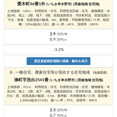
愛木町46番1外
(いちき串木野市)
(用途地域 住宅地)
土地面積：120㎡、利用状況：住宅、利用状況詳細：住宅、建物構造：木
造[W]、地上：2階、地下：0階、前面道路状況：市区町村道、前面道路の
方位：南東、前面道路の幅員：4m、最寄駅：羽島郵便局前バス停、駅距
離：120m(徒歩1.5分)、建ぺい率；60％、容積率：200％
2.9
万円/坪
0.9
万円/㎡
-3.2%
固定資産税評価額の推移・動向を表示
8 . 一般住宅、農家住宅等が混在する住宅地域
(地価調査)
湊町字洗出2541番
(いちき串木野市)
(用途地域 住宅地)
土地面積：315㎡、利用状況：住宅、利用状況詳細：住宅、建物構造：木
造[W]、地上：1階、地下：0階、前面道路状況：市区町村道、前面道路の
方位：西、前面道路の幅員：4.5m、最寄駅：市来郵便局バス停、駅距離：
1,200m(徒歩15.0分)、建ぺい率；70％、容積率：400％
2.3
万円/坪
0.7
万円/㎡