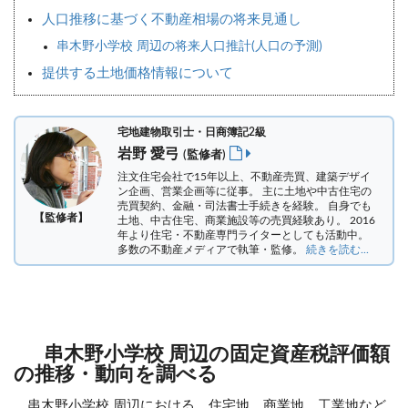
人口推移に基づく不動産相場の将来見通し
串木野小学校 周辺の将来人口推計(人口の予測)
提供する土地価格情報について
宅地建物取引士・日商簿記2級
岩野 愛弓
(監修者)
注文住宅会社で15年以上、不動産売買、建築デザイ
ン企画、営業企画等に従事。 主に土地や中古住宅の
売買契約、金融・司法書士手続きを経験。
自身でも
【監修者】
土地、中古住宅、商業施設等の売買経験あり。 2016
年より住宅・不動産専門ライターとしても活動中。
多数の不動産メディアで執筆・監修。
続きを読む...
串木野小学校 周辺の固定資産税評価額
の推移・動向を調べる
串木野小学校 周辺における、住宅地、商業地、工業地など