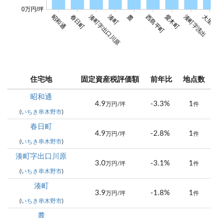
0万円/坪
昭和通
春日町
湊町字出口川原
湊町
麓
西島平町
愛木町
湊町字洗出
大里字
住宅地
固定資産税評価額
前年比
地点数
昭和通
4.9
-3.3%
1
万円/坪
件
(
いちき串木野市
)
春日町
4.9
-2.8%
1
万円/坪
件
(
いちき串木野市
)
湊町字出口川原
3.0
-3.1%
1
万円/坪
件
(
いちき串木野市
)
湊町
3.9
-1.8%
1
万円/坪
件
(
いちき串木野市
)
麓