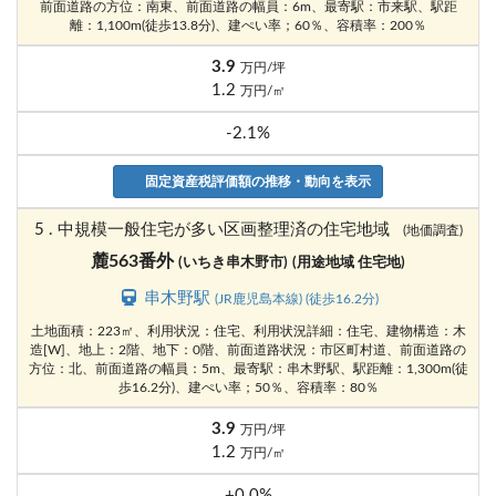
前面道路の方位：南東、前面道路の幅員：6m、最寄駅：市来駅、駅距
離：1,100m(徒歩13.8分)、建ぺい率；60％、容積率：200％
3.9
万円/坪
1.2
万円/㎡
-2.1%
固定資産税評価額の推移・動向を表示
5 . 中規模一般住宅が多い区画整理済の住宅地域
(地価調査)
麓563番外
(いちき串木野市)
(用途地域 住宅地)
串木野駅
(JR鹿児島本線) (徒歩16.2分)
土地面積：223㎡、利用状況：住宅、利用状況詳細：住宅、建物構造：木
造[W]、地上：2階、地下：0階、前面道路状況：市区町村道、前面道路の
方位：北、前面道路の幅員：5m、最寄駅：串木野駅、駅距離：1,300m(徒
歩16.2分)、建ぺい率；50％、容積率：80％
3.9
万円/坪
1.2
万円/㎡
+0.0%