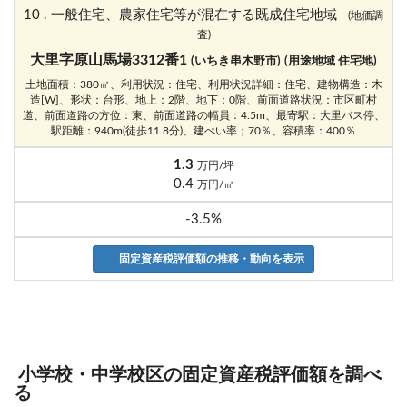
10 . 一般住宅、農家住宅等が混在する既成住宅地域
(地価調
査)
大里字原山馬場3312番1
(いちき串木野市)
(用途地域 住宅地)
土地面積：380㎡、利用状況：住宅、利用状況詳細：住宅、建物構造：木
造[W]、形状：台形、地上：2階、地下：0階、前面道路状況：市区町村
道、前面道路の方位：東、前面道路の幅員：4.5m、最寄駅：大里バス停、
駅距離：940m(徒歩11.8分)、建ぺい率；70％、容積率：400％
1.3
万円/坪
0.4
万円/㎡
-3.5%
固定資産税評価額の推移・動向を表示
小学校・中学校区の固定資産税評価額を調べ
る