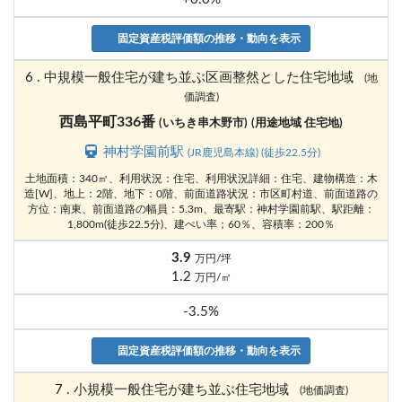
固定資産税評価額の推移・動向を表示
6 . 中規模一般住宅が建ち並ぶ区画整然とした住宅地域
(地
価調査)
西島平町336番
(いちき串木野市)
(用途地域 住宅地)
神村学園前駅
(JR鹿児島本線) (徒歩22.5分)
土地面積：340㎡、利用状況：住宅、利用状況詳細：住宅、建物構造：木
造[W]、地上：2階、地下：0階、前面道路状況：市区町村道、前面道路の
方位：南東、前面道路の幅員：5.3m、最寄駅：神村学園前駅、駅距離：
1,800m(徒歩22.5分)、建ぺい率；60％、容積率：200％
3.9
万円/坪
1.2
万円/㎡
-3.5%
固定資産税評価額の推移・動向を表示
7 . 小規模一般住宅が建ち並ぶ住宅地域
(地価調査)