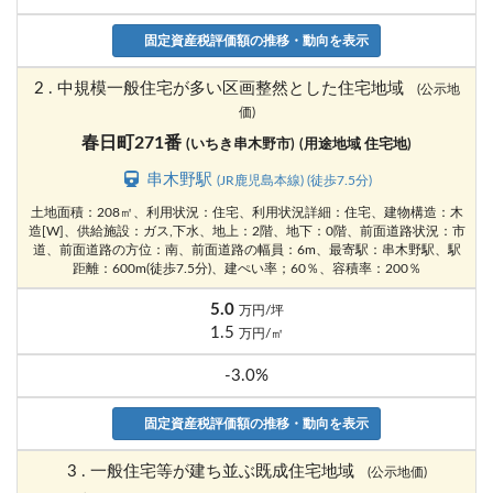
固定資産税評価額の推移・動向を表示
2 . 中規模一般住宅が多い区画整然とした住宅地域
(公示地
価)
春日町271番
(いちき串木野市)
(用途地域 住宅地)
串木野駅
(JR鹿児島本線) (徒歩7.5分)
土地面積：208㎡、利用状況：住宅、利用状況詳細：住宅、建物構造：木
造[W]、供給施設：ガス,下水、地上：2階、地下：0階、前面道路状況：市
道、前面道路の方位：南、前面道路の幅員：6m、最寄駅：串木野駅、駅
距離：600m(徒歩7.5分)、建ぺい率；60％、容積率：200％
5.0
万円/坪
1.5
万円/㎡
-3.0%
固定資産税評価額の推移・動向を表示
3 . 一般住宅等が建ち並ぶ既成住宅地域
(公示地価)