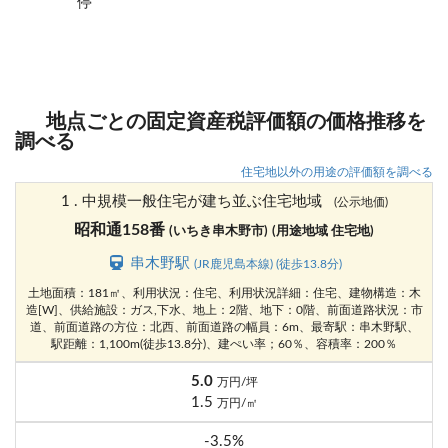
停
地点ごとの固定資産税評価額の価格推移を
調べる
住宅地以外の用途の評価額を調べる
1 . 中規模一般住宅が建ち並ぶ住宅地域
(公示地価)
昭和通158番
(いちき串木野市)
(用途地域 住宅地)
串木野駅
(JR鹿児島本線) (徒歩13.8分)
土地面積：181㎡、利用状況：住宅、利用状況詳細：住宅、建物構造：木
造[W]、供給施設：ガス,下水、地上：2階、地下：0階、前面道路状況：市
道、前面道路の方位：北西、前面道路の幅員：6m、最寄駅：串木野駅、
駅距離：1,100m(徒歩13.8分)、建ぺい率；60％、容積率：200％
5.0
万円/坪
1.5
万円/㎡
-3.5%