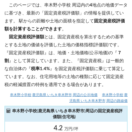
このページでは、串木野小学校 周辺内の
4
地点の地価データ
に基づき、最新の「固定資産税評価額」の情報を提供してい
ます。 駅からの距離や土地の面積を指定して
固定資産税評価
額を計算することができます
。
固定資産税評価額
とは、固定資産税を算出するための基準
とする土地の価値を評価した土地の価格指標(評価額)です。
『固定資産税評価額』は、地価・土地価格(公示地価)の『
７
割
』として算定しています。また、『固定資産税』は一般的
な自治体の『
税率1.4%
』を固定資産税評価額に乗じて算定し
ています。なお、住宅用地等の土地の種類に応じて固定資産
税の軽減措置の特例を適用できる場合があります。
串木野小学校(鹿児島県 いちき串木野市)周辺の公示地価
串木野小学校(鹿
児島県 いちき串木野市)周辺の路線価
串木野小学校(鹿児島県 いちき串木野市)周辺の固定資産税評
価額(住宅地)
4.2
万円/坪