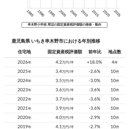
1985
1990
1995
2000
2005
2010
2015
2020
2025
串木野小学校 周辺の固定資産税評価額の推移・動向
鹿児島県 いちき串木野市における年別推移
住宅地
固定資産税評価額
前年比
地点数
2026
4.2
+18.0%
4
年
万円/坪
件
2025
3.4
-2.6%
10
年
万円/坪
件
2024
3.5
-3.0%
10
年
万円/坪
件
2023
3.6
-3.6%
10
年
万円/坪
件
2022
3.7
-3.6%
10
年
万円/坪
件
2021
3.9
-3.6%
10
年
万円/坪
件
2020
4.0
-2.9%
10
年
万円/坪
件
2019
4.1
-2.7%
10
年
万円/坪
件