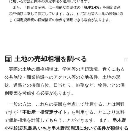
に用いる方法と同等の算定手法を適用しています。
また、『固定資産税』は一般的な自治体の『
税率1.4%
』を固定資産
税評価額に乗じて算定しています。なお、住宅用地等の土地の種類に応
じて固定資産税の軽減措置の特例を適用できる場合があります。
土地の売却相場を調べる
PR
実際の土地の価格相場は、学区等の周辺環境、近くにある
公共施設・商業施設へのアクセス等の立地条件、土地の形
状、道路との接面方位、日当たり、眺望など、物件ごとの個
別要因を考慮する必要があります。
一般の方は、これらの要因を考慮して計算することは困難
ですが「
不動産一括査定サイト
」を利用することにより無料
で価格相場を計算してもらうことができます。 また、
串木野
小学校(鹿児島県 いちき串木野市)周辺において条件が類似する