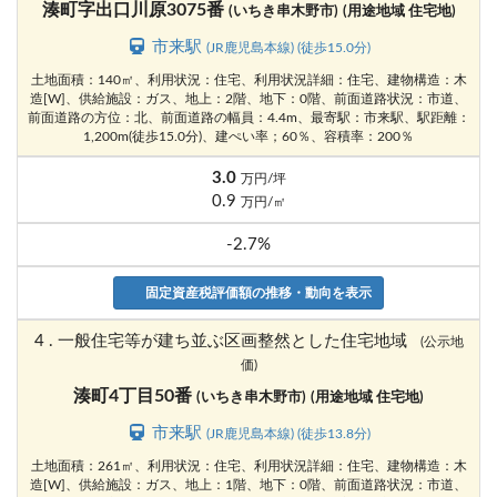
湊町字出口川原3075番
(いちき串木野市)
(用途地域 住宅地)
市来駅
(JR鹿児島本線) (徒歩15.0分)
土地面積：140㎡、利用状況：住宅、利用状況詳細：住宅、建物構造：木
造[W]、供給施設：ガス、地上：2階、地下：0階、前面道路状況：市道、
前面道路の方位：北、前面道路の幅員：4.4m、最寄駅：市来駅、駅距離：
1,200m(徒歩15.0分)、建ぺい率；60％、容積率：200％
3.0
万円/坪
0.9
万円/㎡
-2.7%
固定資産税評価額の推移・動向を表示
4 . 一般住宅等が建ち並ぶ区画整然とした住宅地域
(公示地
価)
湊町4丁目50番
(いちき串木野市)
(用途地域 住宅地)
市来駅
(JR鹿児島本線) (徒歩13.8分)
土地面積：261㎡、利用状況：住宅、利用状況詳細：住宅、建物構造：木
造[W]、供給施設：ガス、地上：1階、地下：0階、前面道路状況：市道、