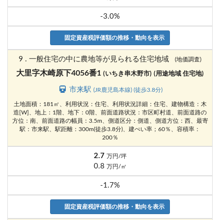
-3.0%
固定資産税評価額の推移・動向を表示
9 . 一般住宅の中に農地等が見られる住宅地域
(地価調査)
大里字木崎原下4056番1
(いちき串木野市)
(用途地域 住宅地)
市来駅
(JR鹿児島本線) (徒歩3.8分)
土地面積：181㎡、利用状況：住宅、利用状況詳細：住宅、建物構造：木
造[W]、地上：1階、地下：0階、前面道路状況：市区町村道、前面道路の
方位：南、前面道路の幅員：3.5m、側道区分：側道、側道方位：西、最寄
駅：市来駅、駅距離：300m(徒歩3.8分)、建ぺい率；60％、容積率：
200％
2.7
万円/坪
0.8
万円/㎡
-1.7%
固定資産税評価額の推移・動向を表示