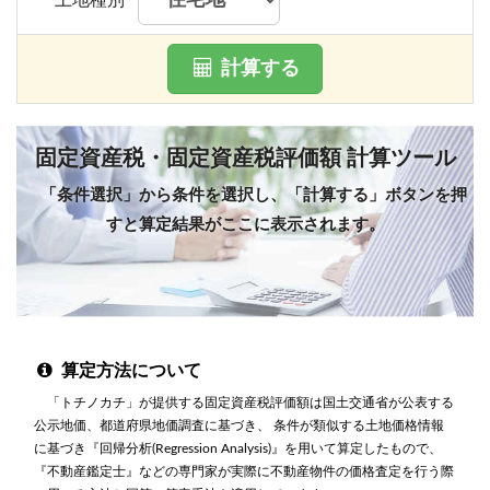
計算する
固定資産税・固定資産税評価額 計算ツール
「条件選択」から条件を選択し、「計算する」ボタンを押
すと算定結果がここに表示されます。
算定方法について
「トチノカチ」が提供する固定資産税評価額は国土交通省が公表する
公示地価、都道府県地価調査に基づき、 条件が類似する土地価格情報
に基づき『回帰分析(Regression Analysis)』を用いて算定したもので、
『不動産鑑定士』などの専門家が実際に不動産物件の価格査定を行う際