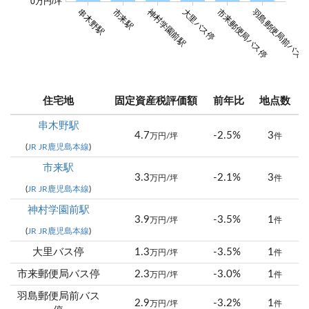
0万円/坪
羽島郵便局前バス
串木野駅
市来駅
神村学園前駅
大里バス停
市来郵便局バス停
住宅地
固定資産税評価額
前年比
地点数
串木野駅
4.7
-2.5%
3
万円/坪
件
(
JR JR鹿児島本線
)
市来駅
3.3
-2.1%
3
万円/坪
件
(
JR JR鹿児島本線
)
神村学園前駅
3.9
-3.5%
1
万円/坪
件
(
JR JR鹿児島本線
)
大里バス停
1.3
-3.5%
1
万円/坪
件
市来郵便局バス停
2.3
-3.0%
1
万円/坪
件
羽島郵便局前バス
2.9
-3.2%
1
万円/坪
件