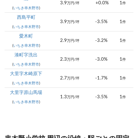
3.9
+0.0%
1
万円/坪
件
(
いちき串木野市
)
西島平町
3.9
-3.5%
1
万円/坪
件
(
いちき串木野市
)
愛木町
2.9
-3.2%
1
万円/坪
件
(
いちき串木野市
)
湊町字洗出
2.3
-3.0%
1
万円/坪
件
(
いちき串木野市
)
大里字木崎原下
2.7
-1.7%
1
万円/坪
件
(
いちき串木野市
)
大里字原山馬場
1.3
-3.5%
1
万円/坪
件
(
いちき串木野市
)