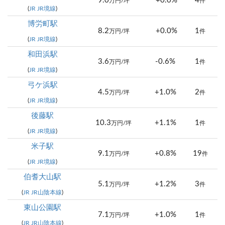
9.0
+0.0%
4
万円/坪
件
(
JR JR境線
)
博労町駅
8.2
+0.0%
1
万円/坪
件
(
JR JR境線
)
和田浜駅
3.6
-0.6%
1
万円/坪
件
(
JR JR境線
)
弓ケ浜駅
4.5
+1.0%
2
万円/坪
件
(
JR JR境線
)
後藤駅
10.3
+1.1%
1
万円/坪
件
(
JR JR境線
)
米子駅
9.1
+0.8%
19
万円/坪
件
(
JR JR境線
)
伯耆大山駅
5.1
+1.2%
3
万円/坪
件
(
JR JR山陰本線
)
東山公園駅
7.1
+1.0%
1
万円/坪
件
(
JR JR山陰本線
)