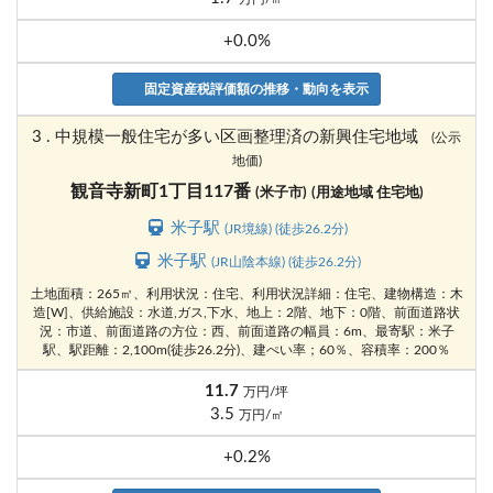
+0.0%
固定資産税評価額の推移・動向を表示
3 . 中規模一般住宅が多い区画整理済の新興住宅地域
(公示
地価)
観音寺新町1丁目117番
(米子市)
(用途地域 住宅地)
米子駅
(JR境線) (徒歩26.2分)
米子駅
(JR山陰本線) (徒歩26.2分)
土地面積：265㎡、利用状況：住宅、利用状況詳細：住宅、建物構造：木
造[W]、供給施設：水道,ガス,下水、地上：2階、地下：0階、前面道路状
況：市道、前面道路の方位：西、前面道路の幅員：6m、最寄駅：米子
駅、駅距離：2,100m(徒歩26.2分)、建ぺい率；60％、容積率：200％
11.7
万円/坪
3.5
万円/㎡
+0.2%