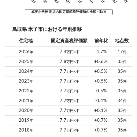
成実小学校 周辺の固定資産税評価額の推移・動向
鳥取県 米子市における年別推移
住宅地
固定資産税評価額
前年比
地点数
2026
7.4
-4.7%
17
年
万円/坪
件
2025
7.8
+0.6%
35
年
万円/坪
件
2024
7.7
+0.5%
35
年
万円/坪
件
2023
7.7
+0.5%
35
年
万円/坪
件
2022
7.7
-0.5%
35
年
万円/坪
件
2021
7.7
-0.4%
34
年
万円/坪
件
2020
7.7
+0.1%
35
年
万円/坪
件
2019
7.7
+0.7%
35
年
万円/坪
件
2018
7.7
+0.7%
35
年
万円/坪
件