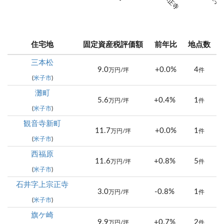
住宅地
固定資産税評価額
前年比
地点数
三本松
9.0
+0.0%
4
万円/坪
件
(
米子市
)
灘町
5.6
+0.4%
1
万円/坪
件
(
米子市
)
観音寺新町
11.7
+0.0%
1
万円/坪
件
(
米子市
)
西福原
11.6
+0.8%
5
万円/坪
件
(
米子市
)
石井字上宗正寺
3.0
-0.8%
1
万円/坪
件
(
米子市
)
旗ケ崎
9.9
+0.7%
2
万円/坪
件