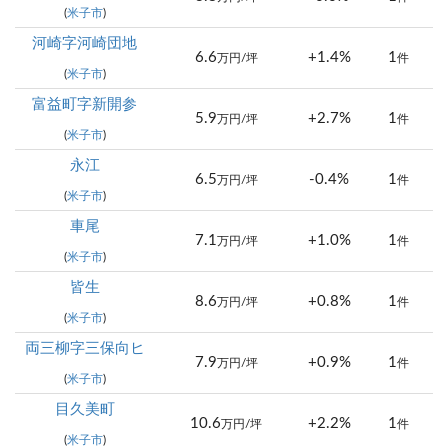
(
米子市
)
河崎字河崎団地
6.6
+1.4%
1
万円/坪
件
(
米子市
)
富益町字新開参
5.9
+2.7%
1
万円/坪
件
(
米子市
)
永江
6.5
-0.4%
1
万円/坪
件
(
米子市
)
車尾
7.1
+1.0%
1
万円/坪
件
(
米子市
)
皆生
8.6
+0.8%
1
万円/坪
件
(
米子市
)
両三柳字三保向ヒ
7.9
+0.9%
1
万円/坪
件
(
米子市
)
目久美町
10.6
+2.2%
1
万円/坪
件
(
米子市
)