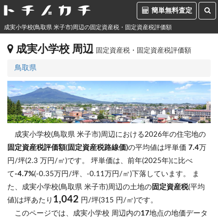
簡単無料査定
成実小学校(鳥取県 米子市)周辺の固定資産税・固定資産税評価額
成実小学校 周辺
固定資産税・固定資産税評価額
鳥取県
成実小学校(鳥取県 米子市)周辺における2026年の住宅地の
固定資産税評価額(固定資産税路線価)
の平均値は坪単価
7.4
万
円/坪(2.3 万円/㎡)です。
坪単価は、前年(2025年)に比べ
て
-4.7%
(-0.35万円/坪、-0.11万円/㎡)下落しています。
ま
た、成実小学校(鳥取県 米子市)周辺の土地の
固定資産税
(平均
1,042
値)は坪あたり
円/坪(315 円/㎡)です。
このページでは、成実小学校 周辺内の
17
地点の地価データ