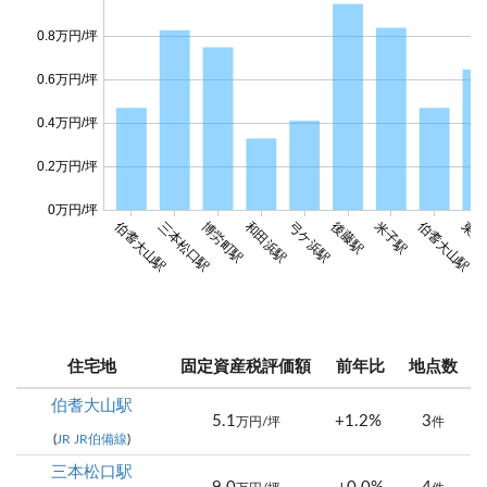
0.8万円/坪
0.6万円/坪
0.4万円/坪
0.2万円/坪
0万円/坪
伯耆大山駅
伯耆大山駅
三本松口駅
博労町駅
和田浜駅
弓ケ浜駅
後藤駅
米子駅
東山
住宅地
固定資産税評価額
前年比
地点数
伯耆大山駅
5.1
+1.2%
3
万円/坪
件
(
JR JR伯備線
)
三本松口駅