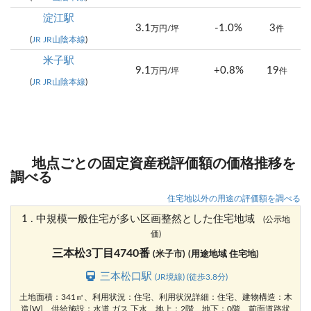
淀江駅
3.1
-1.0%
3
万円/坪
件
(
JR JR山陰本線
)
米子駅
9.1
+0.8%
19
万円/坪
件
(
JR JR山陰本線
)
地点ごとの固定資産税評価額の価格推移を
調べる
住宅地以外の用途の評価額を調べる
1 . 中規模一般住宅が多い区画整然とした住宅地域
(公示地
価)
三本松3丁目4740番
(米子市)
(用途地域 住宅地)
三本松口駅
(JR境線) (徒歩3.8分)
土地面積：341㎡、利用状況：住宅、利用状況詳細：住宅、建物構造：木
造[W]、供給施設：水道,ガス,下水、地上：2階、地下：0階、前面道路状