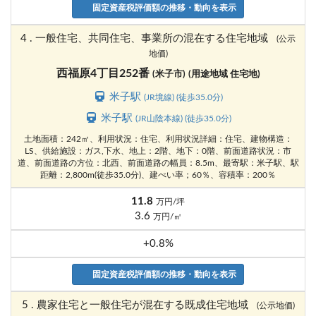
固定資産税評価額の推移・動向を表示
4 . 一般住宅、共同住宅、事業所の混在する住宅地域
(公示
地価)
西福原4丁目252番
(米子市)
(用途地域 住宅地)
米子駅
(JR境線) (徒歩35.0分)
米子駅
(JR山陰本線) (徒歩35.0分)
土地面積：242㎡、利用状況：住宅、利用状況詳細：住宅、建物構造：
LS、供給施設：ガス,下水、地上：2階、地下：0階、前面道路状況：市
道、前面道路の方位：北西、前面道路の幅員：8.5m、最寄駅：米子駅、駅
距離：2,800m(徒歩35.0分)、建ぺい率；60％、容積率：200％
11.8
万円/坪
3.6
万円/㎡
+0.8%
固定資産税評価額の推移・動向を表示
5 . 農家住宅と一般住宅が混在する既成住宅地域
(公示地価)