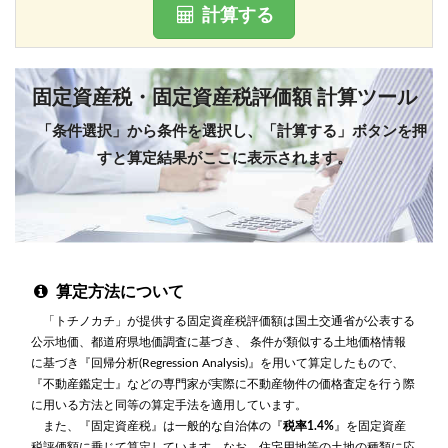
計算する
固定資産税・固定資産税評価額 計算ツール
「条件選択」から条件を選択し、「計算する」ボタンを押
すと算定結果がここに表示されます。
算定方法について
「トチノカチ」が提供する固定資産税評価額は国土交通省が公表する
公示地価、都道府県地価調査に基づき、 条件が類似する土地価格情報
に基づき『回帰分析(Regression Analysis)』を用いて算定したもので、
『不動産鑑定士』などの専門家が実際に不動産物件の価格査定を行う際
に用いる方法と同等の算定手法を適用しています。
また、『固定資産税』は一般的な自治体の『
税率1.4%
』を固定資産
税評価額に乗じて算定しています。なお、住宅用地等の土地の種類に応