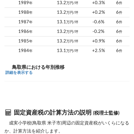
1989
13.2
+0.3%
6
年
万円/坪
件
1988
13.2
+0.2%
6
年
万円/坪
件
1987
13.1
-0.6%
6
年
万円/坪
件
1986
13.2
-0.2%
6
年
万円/坪
件
1985
13.2
+0.9%
6
年
万円/坪
件
1984
13.1
+2.5%
6
年
万円/坪
件
鳥取県における年別推移
詳細を表示する
固定資産税の計算方法の説明
(税理士監修)
成実小学校(鳥取県 米子市)周辺の固定資産税がいくらになる
か、計算方法を紹介します。