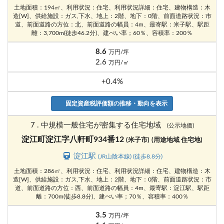
土地面積：194㎡、利用状況：住宅、利用状況詳細：住宅、建物構造：木
造[W]、供給施設：ガス,下水、地上：2階、地下：0階、前面道路状況：市
道、前面道路の方位：北、前面道路の幅員：4m、最寄駅：米子駅、駅距
離：3,700m(徒歩46.2分)、建ぺい率；60％、容積率：200％
8.6
万円/坪
2.6
万円/㎡
+0.4%
固定資産税評価額の推移・動向を表示
7 . 中規模一般住宅が密集する住宅地域
(公示地価)
淀江町淀江字八軒町934番12
(米子市)
(用途地域 住宅地)
淀江駅
(JR山陰本線) (徒歩8.8分)
土地面積：286㎡、利用状況：住宅、利用状況詳細：住宅、建物構造：木
造[W]、供給施設：ガス,下水、地上：2階、地下：0階、前面道路状況：市
道、前面道路の方位：西、前面道路の幅員：4m、最寄駅：淀江駅、駅距
離：700m(徒歩8.8分)、建ぺい率；70％、容積率：400％
3.5
万円/坪