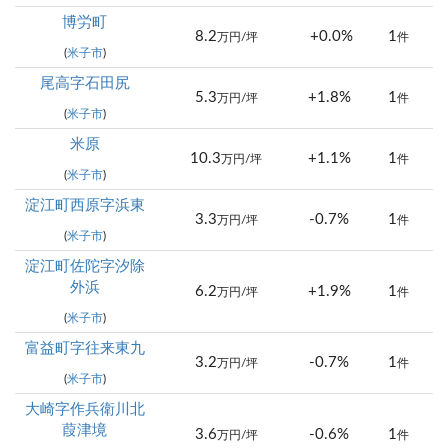
博労町
8.2
+0.0%
1
万円/坪
件
(
米子市
)
尾高字石田尻
5.3
+1.8%
1
万円/坪
件
(
米子市
)
米原
10.3
+1.1%
1
万円/坪
件
(
米子市
)
淀江町西原字浜東
3.3
-0.7%
1
万円/坪
件
(
米子市
)
淀江町佐陀字汐除
外浜
6.2
+1.9%
1
万円/坪
件
(
米子市
)
富益町字往来東九
3.2
-0.7%
1
万円/坪
件
(
米子市
)
大崎字作兵衛川北
葭津境
3.6
-0.6%
1
万円/坪
件