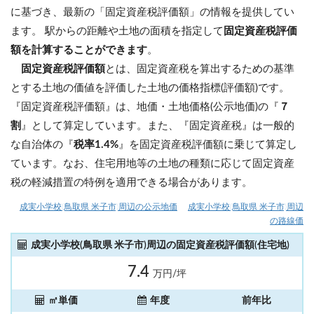
に基づき、最新の「固定資産税評価額」の情報を提供してい
ます。 駅からの距離や土地の面積を指定して
固定資産税評価
額を計算することができます
。
固定資産税評価額
とは、固定資産税を算出するための基準
とする土地の価値を評価した土地の価格指標(評価額)です。
『固定資産税評価額』は、地価・土地価格(公示地価)の『
７
割
』として算定しています。また、『固定資産税』は一般的
な自治体の『
税率1.4%
』を固定資産税評価額に乗じて算定し
ています。なお、住宅用地等の土地の種類に応じて固定資産
税の軽減措置の特例を適用できる場合があります。
成実小学校(鳥取県 米子市)周辺の公示地価
成実小学校(鳥取県 米子市)周辺
の路線価
成実小学校(鳥取県 米子市)周辺の固定資産税評価額(住宅地)
7.4
万円/坪
㎡単価
年度
前年比