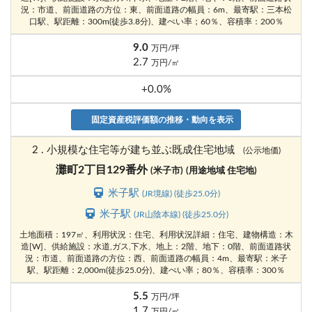
況：市道、前面道路の方位：東、前面道路の幅員：6m、最寄駅：三本松
口駅、駅距離：300m(徒歩3.8分)、建ぺい率；60％、容積率：200％
9.0
万円/坪
2.7
万円/㎡
+0.0%
固定資産税評価額の推移・動向を表示
2 . 小規模な住宅等が建ち並ぶ既成住宅地域
(公示地価)
灘町2丁目129番外
(米子市)
(用途地域 住宅地)
米子駅
(JR境線) (徒歩25.0分)
米子駅
(JR山陰本線) (徒歩25.0分)
土地面積：197㎡、利用状況：住宅、利用状況詳細：住宅、建物構造：木
造[W]、供給施設：水道,ガス,下水、地上：2階、地下：0階、前面道路状
況：市道、前面道路の方位：西、前面道路の幅員：4m、最寄駅：米子
駅、駅距離：2,000m(徒歩25.0分)、建ぺい率；80％、容積率：300％
5.5
万円/坪
1.7
万円/㎡