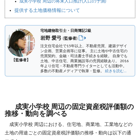
成実小学校 周辺の将来人口推計(人口の予測)
提供する土地価格情報について
宅地建物取引士・日商簿記2級
岩野 愛弓
(監修者)
注文住宅会社で15年以上、不動産売買、建築デザイ
ン企画、営業企画等に従事。 主に土地や中古住宅の
売買契約、金融・司法書士手続きを経験。
自身でも
【監修者】
土地、中古住宅、商業施設等の売買経験あり。 2016
年より住宅・不動産専門ライターとしても活動中。
多数の不動産メディアで執筆・監修。
続きを読む...
成実小学校 周辺の固定資産税評価額の
推移・動向を調べる
成実小学校 周辺における、住宅地、商業地、工業地などの
土地の用途ごとの固定資産税評価額の推移・動向は以下の通