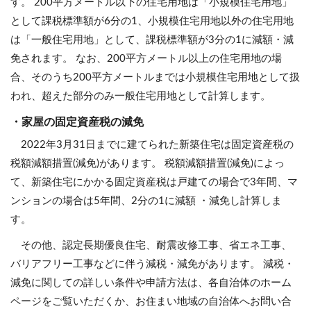
す。 200平方メートル以下の住宅用地は「小規模住宅用地」
として課税標準額が6分の1、小規模住宅用地以外の住宅用地
は「一般住宅用地」として、課税標準額が3分の1に減額・減
免されます。 なお、200平方メートル以上の住宅用地の場
合、そのうち200平方メートルまでは小規模住宅用地として扱
われ、超えた部分のみ一般住宅用地として計算します。
・家屋の固定資産税の減免
2022年3月31日までに建てられた新築住宅は固定資産税の
税額減額措置(減免)があります。 税額減額措置(減免)によっ
て、新築住宅にかかる固定資産税は戸建ての場合で3年間、マ
ンションの場合は5年間、2分の1に減額 ・減免し計算しま
す。
その他、認定長期優良住宅、耐震改修工事、省エネ工事、
バリアフリー工事などに伴う減税・減免があります。 減税・
減免に関しての詳しい条件や申請方法は、各自治体のホーム
ページをご覧いただくか、お住まい地域の自治体へお問い合