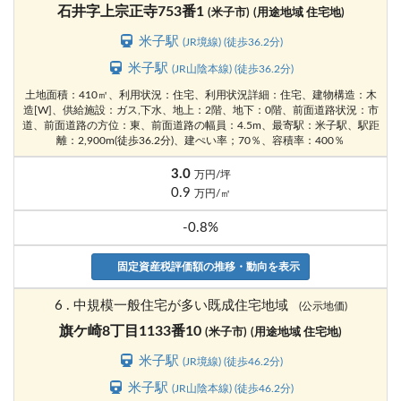
石井字上宗正寺753番1
(米子市)
(用途地域 住宅地)
米子駅
(JR境線) (徒歩36.2分)
米子駅
(JR山陰本線) (徒歩36.2分)
土地面積：410㎡、利用状況：住宅、利用状況詳細：住宅、建物構造：木
造[W]、供給施設：ガス,下水、地上：2階、地下：0階、前面道路状況：市
道、前面道路の方位：東、前面道路の幅員：4.5m、最寄駅：米子駅、駅距
離：2,900m(徒歩36.2分)、建ぺい率；70％、容積率：400％
3.0
万円/坪
0.9
万円/㎡
-0.8%
固定資産税評価額の推移・動向を表示
6 . 中規模一般住宅が多い既成住宅地域
(公示地価)
旗ケ崎8丁目1133番10
(米子市)
(用途地域 住宅地)
米子駅
(JR境線) (徒歩46.2分)
米子駅
(JR山陰本線) (徒歩46.2分)