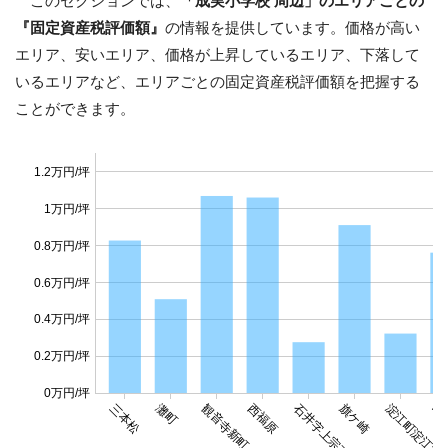
このセクションでは、
「成実小学校 周辺」のエリアごとの
『固定資産税評価額』
の情報を提供しています。価格が高い
エリア、安いエリア、価格が上昇しているエリア、下落して
いるエリアなど、エリアごとの固定資産税評価額を把握する
ことができます。
1.2万円/坪
1万円/坪
0.8万円/坪
0.6万円/坪
0.4万円/坪
0.2万円/坪
0万円/坪
三本松
灘町
観音寺新町
西福原
石井字上宗正寺
旗ケ崎
淀江町淀江字
昭