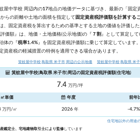
蚊屋中学校 周辺内の
17
地点の地価データに基づき、最新の「固定
駅からの距離や土地の面積を指定して
固定資産税評価額を計算する
は、固定資産税を算出するための基準とする土地の価値を評価した
税評価額』は、地価・土地価格(公示地価)の『
７割
』として算定して
治体の『
税率1.4%
』を固定資産税評価額に乗じて算定しています
定資産税の軽減措置の特例を適用できる場合があります。
箕蚊屋中学校(鳥取県 米子市)周辺の公示地価
箕蚊屋中学校(鳥取県 米
箕蚊屋中学校(鳥取県 米子市)周辺の固定資産税評価額(住宅地)
7.4
万円/坪
㎡単価
年度
前年
3
2026
-4.7
万円/㎡
年
住宅地以外の用途
産鑑定士、宅地建物取引士により監修
しています