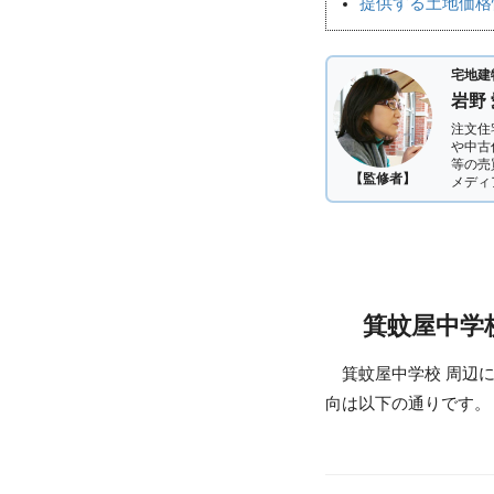
提供する土地価格
宅地建
岩野
注文住
や中古
等の売
【監修者】
メディ
箕蚊屋中学
箕蚊屋中学校 周辺
向は以下の通りです。