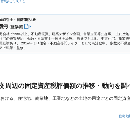
情報について
物取引士・日商簿記2級
 愛弓
(監修者)
宅会社で15年以上、不動産売買、建築デザイン企画、営業企画等に従事。 主に土地
住宅の売買契約、金融・司法書士手続きを経験。
自身でも土地、中古住宅、商業施
買経験あり。 2016年より住宅・不動産専門ライターとしても活動中。 多数の不動
アで執筆・監修。
校 周辺の固定資産税評価額の推移・動向を調
における、住宅地、商業地、工業地などの土地の用途ごとの固定資
住宅地