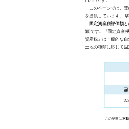
円/㎡)です。
このページでは、箕
を提供しています。 
固定資産税評価額
と
額)です。『固定資産
資産税』は一般的な自
土地の種類に応じて固
2.
この記事は
不動