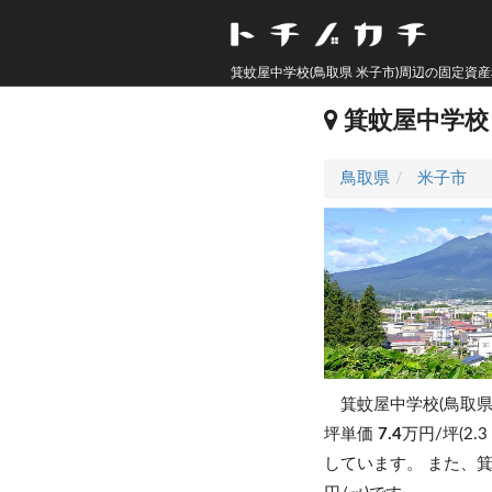
箕蚊屋中学校(鳥取県 米子市)周辺の固定資
箕蚊屋中学校
鳥取県
米子市
箕蚊屋中学校(鳥取県
坪単価
7.4
万円/坪(2.
しています。
また、箕