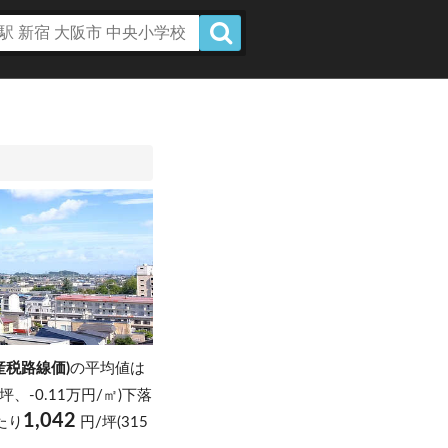
産税路線価)
の平均値は
円/坪、-0.11万円/㎡)下落
1,042
たり
円/坪(315