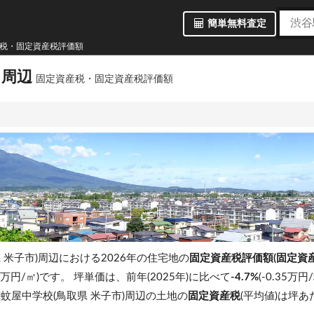
簡単無料査定
産税・固定資産税評価額
 周辺
固定資産税・固定資産税評価額
 米子市)周辺における2026年の住宅地の
固定資産税評価額(固定資
3 万円/㎡)です。
坪単価は、前年(2025年)に比べて
-4.7%
(-0.35万
蚊屋中学校(鳥取県 米子市)周辺の土地の
固定資産税
(平均値)は坪あ