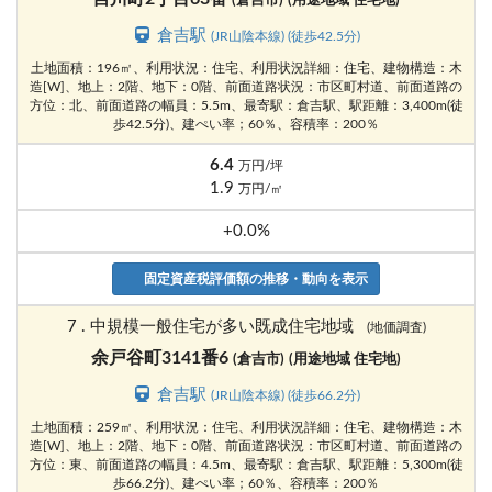
(倉吉市)
(用途地域 住宅地)
倉吉駅
(JR山陰本線) (徒歩42.5分)
土地面積：196㎡、利用状況：住宅、利用状況詳細：住宅、建物構造：木
造[W]、地上：2階、地下：0階、前面道路状況：市区町村道、前面道路の
方位：北、前面道路の幅員：5.5m、最寄駅：倉吉駅、駅距離：3,400m(徒
歩42.5分)、建ぺい率；60％、容積率：200％
6.4
万円/坪
1.9
万円/㎡
+0.0%
固定資産税評価額の推移・動向を表示
7 . 中規模一般住宅が多い既成住宅地域
(地価調査)
余戸谷町3141番6
(倉吉市)
(用途地域 住宅地)
倉吉駅
(JR山陰本線) (徒歩66.2分)
土地面積：259㎡、利用状況：住宅、利用状況詳細：住宅、建物構造：木
造[W]、地上：2階、地下：0階、前面道路状況：市区町村道、前面道路の
方位：東、前面道路の幅員：4.5m、最寄駅：倉吉駅、駅距離：5,300m(徒
歩66.2分)、建ぺい率；60％、容積率：200％