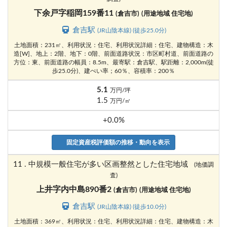
下余戸字稲岡159番11
(倉吉市)
(用途地域 住宅地)
倉吉駅
(JR山陰本線) (徒歩25.0分)
土地面積：231㎡、利用状況：住宅、利用状況詳細：住宅、建物構造：木
造[W]、地上：2階、地下：0階、前面道路状況：市区町村道、前面道路の
方位：東、前面道路の幅員：8.5m、最寄駅：倉吉駅、駅距離：2,000m(徒
歩25.0分)、建ぺい率；60％、容積率：200％
5.1
万円/坪
1.5
万円/㎡
+0.0%
固定資産税評価額の推移・動向を表示
11 . 中規模一般住宅が多い区画整然とした住宅地域
(地価調
査)
上井字内中島890番2
(倉吉市)
(用途地域 住宅地)
倉吉駅
(JR山陰本線) (徒歩10.0分)
土地面積：369㎡、利用状況：住宅、利用状況詳細：住宅、建物構造：木