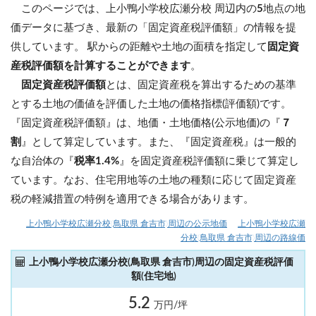
このページでは、上小鴨小学校広瀬分校 周辺内の
5
地点の地
価データに基づき、最新の「固定資産税評価額」の情報を提
供しています。 駅からの距離や土地の面積を指定して
固定資
産税評価額を計算することができます
。
固定資産税評価額
とは、固定資産税を算出するための基準
とする土地の価値を評価した土地の価格指標(評価額)です。
『固定資産税評価額』は、地価・土地価格(公示地価)の『
７
割
』として算定しています。また、『固定資産税』は一般的
な自治体の『
税率1.4%
』を固定資産税評価額に乗じて算定し
ています。なお、住宅用地等の土地の種類に応じて固定資産
税の軽減措置の特例を適用できる場合があります。
上小鴨小学校広瀬分校(鳥取県 倉吉市)周辺の公示地価
上小鴨小学校広瀬
分校(鳥取県 倉吉市)周辺の路線価
上小鴨小学校広瀬分校(鳥取県 倉吉市)周辺の固定資産税評価
額(住宅地)
5.2
万円/坪