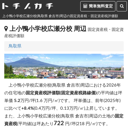
簡単無料査定
上小鴨小学校広瀬分校(鳥取県 倉吉市)周辺の固定資産税・固定資産税評価額
上小鴨小学校広瀬分校 周辺
固定資産税・固定資
産税評価額
鳥取県
上小鴨小学校広瀬分校(鳥取県 倉吉市)周辺における2026年
の住宅地の
固定資産税評価額(固定資産税路線価)
の平均値は坪
単価
5.2
万円/坪(1.6 万円/㎡)です。
坪単価は、前年(2025年)
に比べて
+8.4%
(0.4万円/坪、0.13万円/㎡)上昇しています。
また、上小鴨小学校広瀬分校(鳥取県 倉吉市)周辺の土地の
固定
722
資産税
(平均値)は坪あたり
円/坪(218 円/㎡)です。