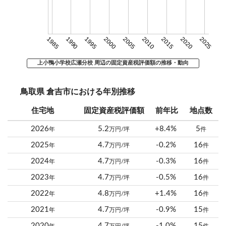
1985
1990
1995
2000
2005
2010
2015
2020
2025
上小鴨小学校広瀬分校 周辺の固定資産税評価額の推移・動向
鳥取県 倉吉市における年別推移
住宅地
固定資産税評価額
前年比
地点数
2026
5.2
+8.4%
5
年
万円/坪
件
2025
4.7
-0.2%
16
年
万円/坪
件
2024
4.7
-0.3%
16
年
万円/坪
件
2023
4.7
-0.5%
16
年
万円/坪
件
2022
4.8
+1.4%
16
年
万円/坪
件
2021
4.7
-0.9%
15
年
万円/坪
件
2020
4.7
-1.0%
15