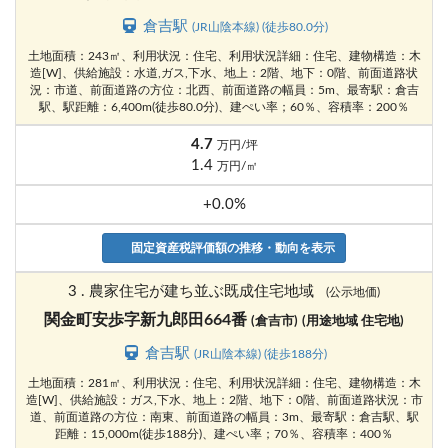
倉吉駅
(JR山陰本線) (徒歩80.0分)
土地面積：243㎡、利用状況：住宅、利用状況詳細：住宅、建物構造：木
造[W]、供給施設：水道,ガス,下水、地上：2階、地下：0階、前面道路状
況：市道、前面道路の方位：北西、前面道路の幅員：5m、最寄駅：倉吉
駅、駅距離：6,400m(徒歩80.0分)、建ぺい率；60％、容積率：200％
4.7
万円/坪
1.4
万円/㎡
+0.0%
固定資産税評価額の推移・動向を表示
3 . 農家住宅が建ち並ぶ既成住宅地域
(公示地価)
関金町安歩字新九郎田664番
(倉吉市)
(用途地域 住宅地)
倉吉駅
(JR山陰本線) (徒歩188分)
土地面積：281㎡、利用状況：住宅、利用状況詳細：住宅、建物構造：木
造[W]、供給施設：ガス,下水、地上：2階、地下：0階、前面道路状況：市
道、前面道路の方位：南東、前面道路の幅員：3m、最寄駅：倉吉駅、駅
距離：15,000m(徒歩188分)、建ぺい率；70％、容積率：400％