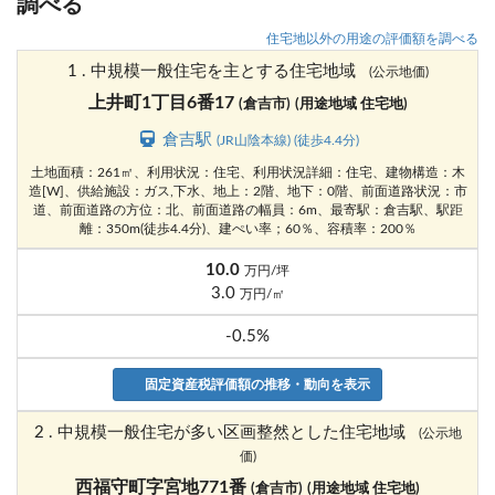
調べる
住宅地以外の用途の評価額を調べる
1 . 中規模一般住宅を主とする住宅地域
(公示地価)
上井町1丁目6番17
(倉吉市)
(用途地域 住宅地)
倉吉駅
(JR山陰本線) (徒歩4.4分)
土地面積：261㎡、利用状況：住宅、利用状況詳細：住宅、建物構造：木
造[W]、供給施設：ガス,下水、地上：2階、地下：0階、前面道路状況：市
道、前面道路の方位：北、前面道路の幅員：6m、最寄駅：倉吉駅、駅距
離：350m(徒歩4.4分)、建ぺい率；60％、容積率：200％
10.0
万円/坪
3.0
万円/㎡
-0.5%
固定資産税評価額の推移・動向を表示
2 . 中規模一般住宅が多い区画整然とした住宅地域
(公示地
価)
西福守町字宮地771番
(倉吉市)
(用途地域 住宅地)