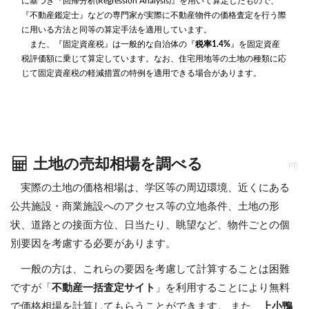
に基づき『回帰分析(Regression Analysis)』を用いて算定したもので、
『不動産鑑定士』などの専門家が実際に不動産物件の価格査定を行う際
に用いる方法と同等の算定手法を適用しています。
また、『固定資産税』は一般的な自治体の『
税率1.4%
』を固定資産
税評価額に乗じて算定しています。なお、住宅用地等の土地の種類に応
じて固定資産税の軽減措置の特例を適用できる場合があります。
土地の売却相場を調べる
PR
実際の土地の価格相場は、学区等の周辺環境、近くにある
公共施設・商業施設へのアクセス等の立地条件、土地の形
状、道路との接面方位、日当たり、眺望など、物件ごとの個
別要因を考慮する必要があります。
一般の方は、これらの要因を考慮して計算することは困難
ですが「
不動産一括査定サイト
」を利用することにより無料
で価格相場を計算してもらうことができます。 また、
上小鴨