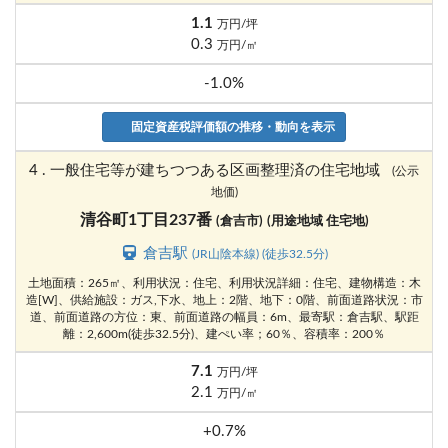
1.1
万円/坪
0.3
万円/㎡
-1.0%
固定資産税評価額の推移・動向を表示
4 . 一般住宅等が建ちつつある区画整理済の住宅地域
(公示
地価)
清谷町1丁目237番
(倉吉市)
(用途地域 住宅地)
倉吉駅
(JR山陰本線) (徒歩32.5分)
土地面積：265㎡、利用状況：住宅、利用状況詳細：住宅、建物構造：木
造[W]、供給施設：ガス,下水、地上：2階、地下：0階、前面道路状況：市
道、前面道路の方位：東、前面道路の幅員：6m、最寄駅：倉吉駅、駅距
離：2,600m(徒歩32.5分)、建ぺい率；60％、容積率：200％
7.1
万円/坪
2.1
万円/㎡
+0.7%