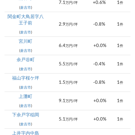
7.1
+0.6%
1
万円/坪
件
(
倉吉市
)
関金町大鳥居字八
王子前
2.9
-0.8%
1
万円/坪
件
(
倉吉市
)
宮川町
6.4
+0.0%
1
万円/坪
件
(
倉吉市
)
余戸谷町
5.5
-0.4%
1
万円/坪
件
(
倉吉市
)
福山字桜ケ坪
1.5
-0.8%
1
万円/坪
件
(
倉吉市
)
上灘町
9.1
+0.0%
1
万円/坪
件
(
倉吉市
)
下余戸字稲岡
5.1
+0.0%
1
万円/坪
件
(
倉吉市
)
上井字内中島