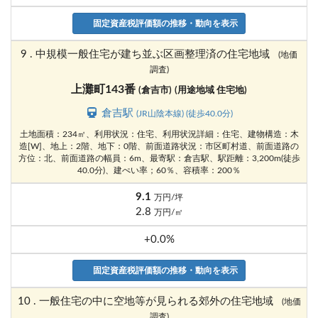
固定資産税評価額の推移・動向を表示
9 . 中規模一般住宅が建ち並ぶ区画整理済の住宅地域
(地価
調査)
上灘町143番
(倉吉市)
(用途地域 住宅地)
倉吉駅
(JR山陰本線) (徒歩40.0分)
土地面積：234㎡、利用状況：住宅、利用状況詳細：住宅、建物構造：木
造[W]、地上：2階、地下：0階、前面道路状況：市区町村道、前面道路の
方位：北、前面道路の幅員：6m、最寄駅：倉吉駅、駅距離：3,200m(徒歩
40.0分)、建ぺい率；60％、容積率：200％
9.1
万円/坪
2.8
万円/㎡
+0.0%
固定資産税評価額の推移・動向を表示
10 . 一般住宅の中に空地等が見られる郊外の住宅地域
(地価
調査)