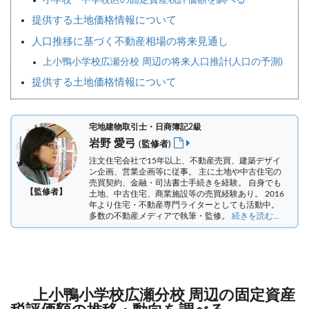
小学校・中学校区の固定資産税評価額を調べる
提供する土地価格情報について
人口推移に基づく不動産相場の将来見通し
上小鴨小学校広瀬分校 周辺の将来人口推計(人口の予測)
提供する土地価格情報について
宅地建物取引士・日商簿記2級
岩野 愛弓
(監修者)
注文住宅会社で15年以上、不動産売買、建築デザイ
ン企画、営業企画等に従事。 主に土地や中古住宅の
売買契約、金融・司法書士手続きを経験。
自身でも
【監修者】
土地、中古住宅、商業施設等の売買経験あり。 2016
年より住宅・不動産専門ライターとしても活動中。
多数の不動産メディアで執筆・監修。
続きを読む...
上小鴨小学校広瀬分校 周辺の固定資産