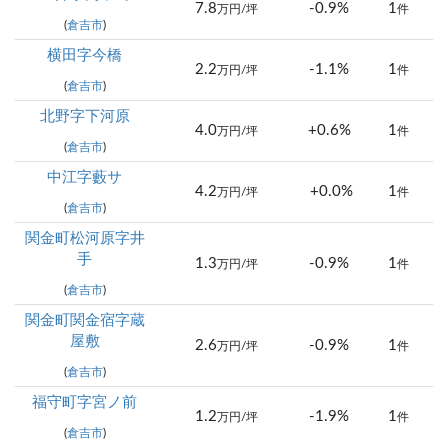
7.8
-0.9%
1
万円/坪
件
(
倉吉市
)
横田字今橋
2.2
-1.1%
1
万円/坪
件
(
倉吉市
)
北野字下河原
4.0
+0.6%
1
万円/坪
件
(
倉吉市
)
中江字藪サ
4.2
+0.0%
1
万円/坪
件
(
倉吉市
)
関金町松河原字井
手
1.3
-0.9%
1
万円/坪
件
(
倉吉市
)
関金町関金宿字蔵
屋敷
2.6
-0.9%
1
万円/坪
件
(
倉吉市
)
福守町字宮ノ前
1.2
-1.9%
1
万円/坪
件
(
倉吉市
)