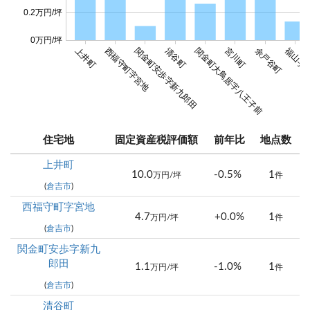
0.2万円/坪
0万円/坪
上井町
西福守町字宮地
関金町安歩字新九郎田
清谷町
関金町大鳥居字八王子前
宮川町
余戸谷町
福山字
住宅地
固定資産税評価額
前年比
地点数
上井町
10.0
-0.5%
1
万円/坪
件
(
倉吉市
)
西福守町字宮地
4.7
+0.0%
1
万円/坪
件
(
倉吉市
)
関金町安歩字新九
郎田
1.1
-1.0%
1
万円/坪
件
(
倉吉市
)
清谷町