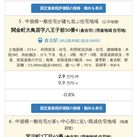
固定資産税評価額の推移・動向を表示
5 . 中規模一般住宅が建ち並ぶ住宅地域
(公示地価)
関金町大鳥居字八王子前50番4
(倉吉市)
(用途地域 住宅地)
倉吉駅
(JR山陰本線) (徒歩188分)
土地面積：215㎡、利用状況：住宅、利用状況詳細：住宅、建物構造：木
造[W]、供給施設：ガス,下水、地上：2階、地下：0階、前面道路状況：市
道、前面道路の方位：南東、前面道路の幅員：6m、最寄駅：倉吉駅、駅
距離：15,000m(徒歩188分)、建ぺい率；70％、容積率：400％
2.9
万円/坪
0.9
万円/㎡
-0.8%
固定資産税評価額の推移・動向を表示
6 . 中規模一般住宅が多い中心部に近い既成住宅地域
(地価
調査)
宮川町2丁目63番