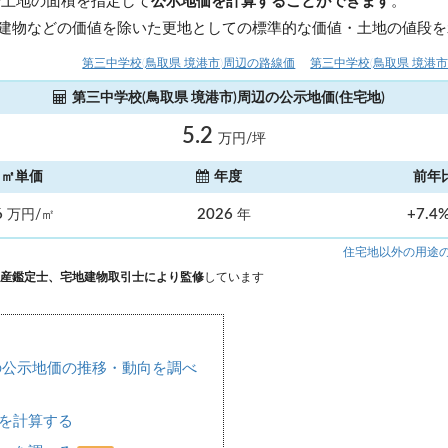
や土地の面積を指定して
公示地価を計算することができます
。
建物などの価値を除いた更地としての標準的な価値・土地の値段を
第三中学校(鳥取県 境港市)周辺の路線価
第三中学校(鳥取県 境港
第三中学校(鳥取県 境港市)周辺の公示地価(住宅地)
5.2
万円/坪
㎡単価
年度
前年
6
2026
+7.4
万円/㎡
年
住宅地以外の用途
産鑑定士、宅地建物取引士により監修
しています
の公示地価の推移・動向を調べ
を計算する