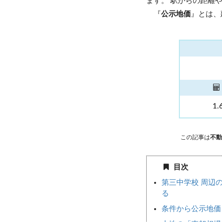
ます。 駅からの距離
『
公示地価
』とは、
1.
この記事は
不動
目次
第三中学校 周辺
る
条件から公示地価