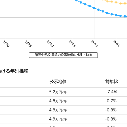
1990
1995
2000
2005
2010
2015
第三中学校 周辺の公示地価の推移・動向
おける年別推移
公示地価
前年比
5.2
+7.4%
万円/坪
4.8
-0.7%
万円/坪
4.9
-0.8%
万円/坪
4.9
-0.8%
万円/坪