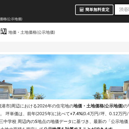
簡単無料査定
価格(公示地価)
周辺
地価・土地価格(公示地価)
境港市)周辺における2026年の住宅地の
地価・土地価格(公示地価)
の
す。
坪単価は、前年(2025年)に比べて
+7.4%
(0.4万円/坪、0.12万
三中学校 周辺内の
5
地点の地価データに基づき、最新の「公示地価