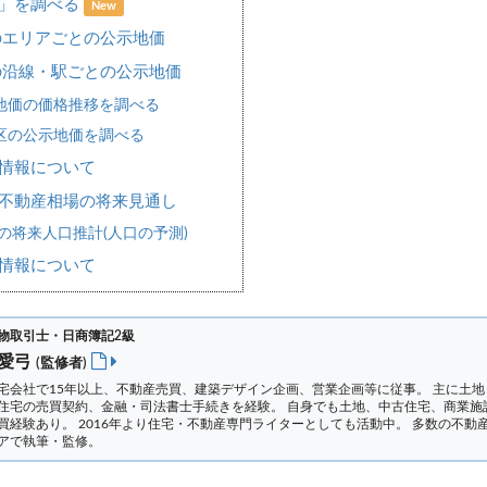
場」を調べる
New
のエリアごとの公示地価
の沿線・駅ごとの公示地価
地価の価格推移を調べる
区の公示地価を調べる
情報について
不動産相場の将来見通し
の将来人口推計(人口の予測)
情報について
物取引士・日商簿記2級
 愛弓
(監修者)
宅会社で15年以上、不動産売買、建築デザイン企画、営業企画等に従事。 主に土地
住宅の売買契約、金融・司法書士手続きを経験。
自身でも土地、中古住宅、商業施
買経験あり。 2016年より住宅・不動産専門ライターとしても活動中。 多数の不動
アで執筆・監修。