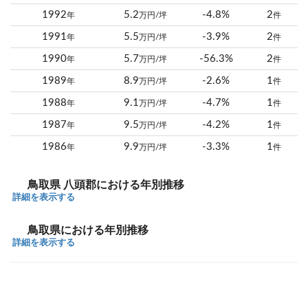
1992
5.2
-4.8%
2
年
万円/坪
件
1991
5.5
-3.9%
2
年
万円/坪
件
1990
5.7
-56.3%
2
年
万円/坪
件
1989
8.9
-2.6%
1
年
万円/坪
件
1988
9.1
-4.7%
1
年
万円/坪
件
1987
9.5
-4.2%
1
年
万円/坪
件
1986
9.9
-3.3%
1
年
万円/坪
件
鳥取県 八頭郡における年別推移
詳細を表示する
鳥取県における年別推移
詳細を表示する