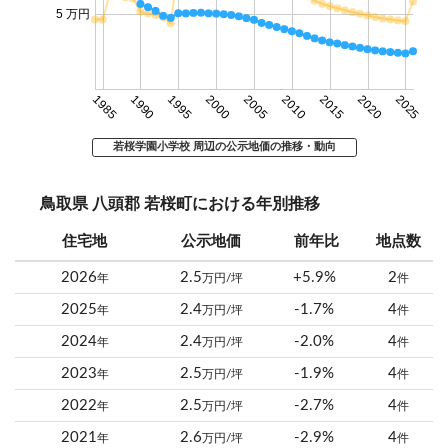
5 万円
1985
1990
1995
2000
2005
2010
2015
2020
2025
若桜学園小学校 周辺の公示地価の推移・動向
鳥取県 八頭郡 若桜町における年別推移
住宅地
公示地価
前年比
地点数
2026
2.5
+5.9%
2
年
万円/坪
件
2025
2.4
-1.7%
4
年
万円/坪
件
2024
2.4
-2.0%
4
年
万円/坪
件
2023
2.5
-1.9%
4
年
万円/坪
件
2022
2.5
-2.7%
4
年
万円/坪
件
2021
2.6
-2.9%
4
年
万円/坪
件