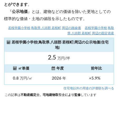
とができます
。
『
公示地価
』とは、建物などの価値を除いた更地としての
標準的な価値・土地の値段を示したものです。
若桜学園小学校(鳥取県 八頭郡 若桜町)周辺の路線価
若桜学園小学校(鳥取
県 八頭郡 若桜町)周辺の固定資産
若桜学園小学校(鳥取県 八頭郡 若桜町)周辺の公示地価(住宅
地)
2.5
万円/坪
㎡単価
年度
前年比
0.8
2026
+5.9%
万円/㎡
年
住宅地以外の用途の評価額を調べる
この記事は
不動産鑑定士、宅地建物取引士により監修
しています