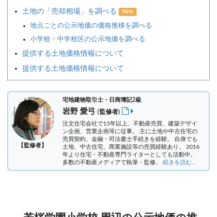
土地の「売却相場」を調べる
New
地点ごとの公示地価の価格推移を調べる
小学校・中学校区の公示地価を調べる
提供する土地価格情報について
提供する土地価格情報について
宅地建物取引士・日商簿記2級
岩野 愛弓
(監修者)
注文住宅会社で15年以上、不動産売買、建築デザイ
ン企画、営業企画等に従事。 主に土地や中古住宅の
売買契約、金融・司法書士手続きを経験。
自身でも
【監修者】
土地、中古住宅、商業施設等の売買経験あり。 2016
年より住宅・不動産専門ライターとしても活動中。
多数の不動産メディアで執筆・監修。
続きを読む...