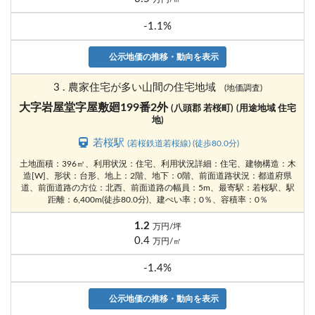
-1.1%
公示地価の推移・動向を表示
3 . 農家住宅が多い山間の住宅地域
(地価調査)
大字岩屋堂字屋敷廻199番2外
(八頭郡 若桜町)
(用途地域 住宅
地)
若桜駅
(若桜鉄道若桜線) (徒歩80.0分)
土地面積：396㎡、利用状況：住宅、利用状況詳細：住宅、建物構造：木
造[W]、形状：台形、地上：2階、地下：0階、前面道路状況：都道府県
道、前面道路の方位：北西、前面道路の幅員：5m、最寄駅：若桜駅、駅
距離：6,400m(徒歩80.0分)、建ぺい率；0％、容積率：0％
1.2
万円/坪
0.4
万円/㎡
-1.4%
公示地価の推移・動向を表示