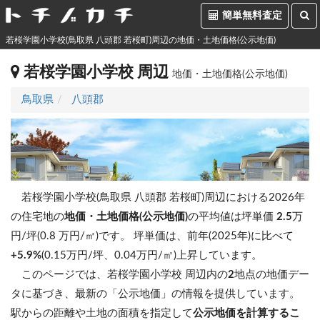
簡単無料査定
若桜学園小学校(鳥取県 八頭郡 若桜町)周辺の地価・土地価格(公示地価)
若桜学園小学校 周辺
地価・土地価格(公示地価)
鳥取県
八頭郡
若桜学園小学校(鳥取県 八頭郡 若桜町)周辺における2026年
の住宅地の
地価・土地価格(公示地価)
の平均値は坪単価
2.5
万
円/坪(0.8 万円/㎡)です。
坪単価は、前年(2025年)に比べて
+5.9%
(0.15万円/坪、0.04万円/㎡)上昇しています。
このページでは、若桜学園小学校 周辺内の
2
地点の地価デー
タに基づき、最新の「公示地価」の情報を提供しています。
駅からの距離や土地の面積を指定して
公示地価を計算するこ