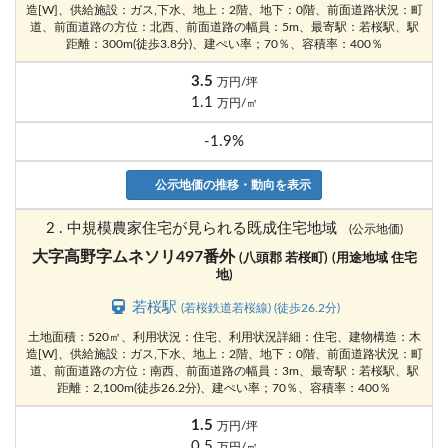
造[W]、供給施設：ガス,下水、地上：2階、地下：0階、前面道路状況：町
道、前面道路の方位：北西、前面道路の幅員：5m、最寄駅：若桜駅、駅
距離：300m(徒歩3.8分)、建ぺい率；70％、容積率：400％
3.5
万円/坪
1.1
万円/㎡
-1.9%
公示地価の推移・動向を表示
2 . 中規模農家住宅が見られる既成住宅地域
(公示地価)
大字高野字ムネソリ497番外
(八頭郡 若桜町)
(用途地域 住宅
地)
若桜駅
(若桜鉄道若桜線) (徒歩26.2分)
土地面積：520㎡、利用状況：住宅、利用状況詳細：住宅、建物構造：木
造[W]、供給施設：ガス,下水、地上：2階、地下：0階、前面道路状況：町
道、前面道路の方位：南西、前面道路の幅員：3m、最寄駅：若桜駅、駅
距離：2,100m(徒歩26.2分)、建ぺい率；70％、容積率：400％
1.5
万円/坪
0.5
万円/㎡