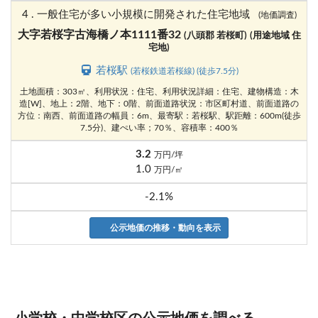
4 . 一般住宅が多い小規模に開発された住宅地域
(地価調査)
大字若桜字古海橋ノ本1111番32
(八頭郡 若桜町)
(用途地域 住
宅地)
若桜駅
(若桜鉄道若桜線) (徒歩7.5分)
土地面積：303㎡、利用状況：住宅、利用状況詳細：住宅、建物構造：木
造[W]、地上：2階、地下：0階、前面道路状況：市区町村道、前面道路の
方位：南西、前面道路の幅員：6m、最寄駅：若桜駅、駅距離：600m(徒歩
7.5分)、建ぺい率；70％、容積率：400％
3.2
万円/坪
1.0
万円/㎡
-2.1%
公示地価の推移・動向を表示