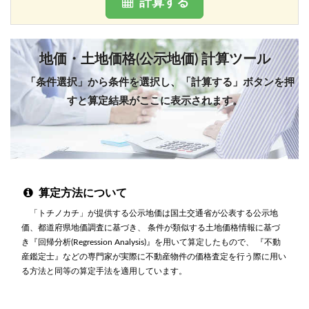
計算する
地価・土地価格(公示地価) 計算ツール
「条件選択」から条件を選択し、「計算する」ボタンを押
すと算定結果がここに表示されます。
算定方法について
「トチノカチ」が提供する公示地価は国土交通省が公表する公示地
価、都道府県地価調査に基づき、 条件が類似する土地価格情報に基づ
き『回帰分析(Regression Analysis)』を用いて算定したもので、 『不動
産鑑定士』などの専門家が実際に不動産物件の価格査定を行う際に用い
る方法と同等の算定手法を適用しています。