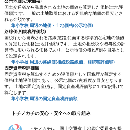
公示地価(公示価格)
国土交通省から発表される土地の価値を算定した価格(土地評
価額)です。一般の土地取引における客観的な地価の目安とさ
れる金額です。
隼小学校 周辺の地価・土地価格(公示地価)
路線価(相続税評価額)
国税庁から発表される路線(道路)に面する標準的な宅地の価値
を算定した価格(土地評価額)です。 土地の相続税や贈与税の計
算時に用いられる価格であり、公示地価の概ね8割を目処とし
て設定されます。
隼小学校 周辺の路線価(相続税路線価、相続税評価額)
固定資産税評価額
固定資産税を算出するための評価額として国税庁が算定する
価格(土地評価額)であり、公示地価の7割程度が目安となりま
す。 土地の固定資産税は、固定資産税評価額に1.4%を掛けて
算定します。
隼小学校 周辺の固定資産税評価額
トチノカチの安心・安全への取り組み
トチノカチは、国土交通省 土地鑑定委員会が提