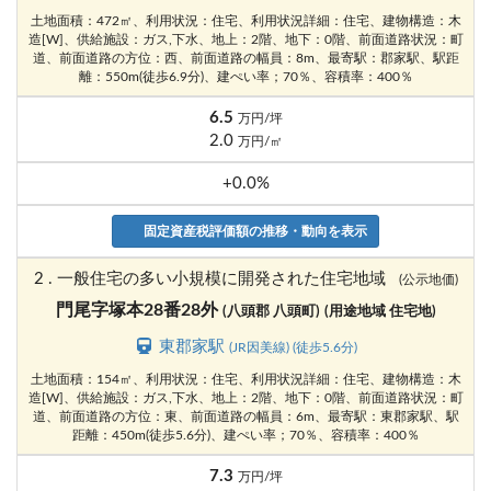
土地面積：472㎡、利用状況：住宅、利用状況詳細：住宅、建物構造：木
造[W]、供給施設：ガス,下水、地上：2階、地下：0階、前面道路状況：町
道、前面道路の方位：西、前面道路の幅員：8m、最寄駅：郡家駅、駅距
離：550m(徒歩6.9分)、建ぺい率；70％、容積率：400％
6.5
万円/坪
2.0
万円/㎡
+0.0%
固定資産税評価額の推移・動向を表示
2 . 一般住宅の多い小規模に開発された住宅地域
(公示地価)
門尾字塚本28番28外
(八頭郡 八頭町)
(用途地域 住宅地)
東郡家駅
(JR因美線) (徒歩5.6分)
土地面積：154㎡、利用状況：住宅、利用状況詳細：住宅、建物構造：木
造[W]、供給施設：ガス,下水、地上：2階、地下：0階、前面道路状況：町
道、前面道路の方位：東、前面道路の幅員：6m、最寄駅：東郡家駅、駅
距離：450m(徒歩5.6分)、建ぺい率；70％、容積率：400％
7.3
万円/坪