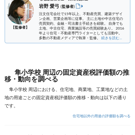
岩野 愛弓
(監修者)
注文住宅会社で15年以上、不動産売買、建築デザイ
ン企画、営業企画等に従事。 主に土地や中古住宅の
売買契約、金融・司法書士手続きを経験。
自身でも
【監修者】
土地、中古住宅、商業施設等の売買経験あり。 2016
年より住宅・不動産専門ライターとしても活動中。
多数の不動産メディアで執筆・監修。
続きを読む...
隼小学校 周辺の固定資産税評価額の推
移・動向を調べる
隼小学校 周辺における、住宅地、商業地、工業地などの土
地の用途ごとの固定資産税評価額の推移・動向は以下の通り
です。
住宅地以外の用途の評価額を調べる