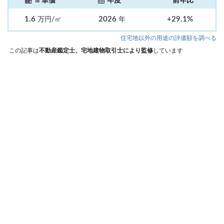
㎡単価
年度
前年比
1.6
2026
+29.1%
万円/㎡
年
住宅地以外の用途の評価額を調べる
この記事は
不動産鑑定士、宅地建物取引士により監修
しています