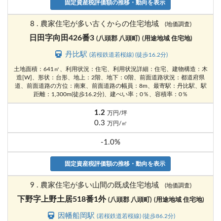
固定資産税評価額の推移・動向を表示
8 . 農家住宅が多い古くからの住宅地域
(地価調査)
日田字向田426番3
(八頭郡 八頭町)
(用途地域 住宅地)
丹比駅
(若桜鉄道若桜線) (徒歩16.2分)
土地面積：641㎡、利用状況：住宅、利用状況詳細：住宅、建物構造：木
造[W]、形状：台形、地上：2階、地下：0階、前面道路状況：都道府県
道、前面道路の方位：南東、前面道路の幅員：8m、最寄駅：丹比駅、駅
距離：1,300m(徒歩16.2分)、建ぺい率；0％、容積率：0％
1.2
万円/坪
0.3
万円/㎡
-1.0%
固定資産税評価額の推移・動向を表示
9 . 農家住宅が多い山間の既成住宅地域
(地価調査)
下野字上野土居518番1外
(八頭郡 八頭町)
(用途地域 住宅地)
因幡船岡駅
(若桜鉄道若桜線) (徒歩86.2分)