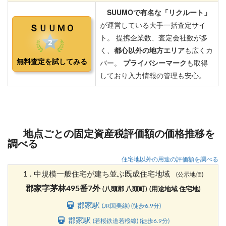
地点ごとの固定資産税評価額の価格推移を
調べる
住宅地以外の用途の評価額を調べる
1 . 中規模一般住宅が建ち並ぶ既成住宅地域
(公示地価)
郡家字茅林495番7外
(八頭郡 八頭町)
(用途地域 住宅地)
郡家駅
(JR因美線) (徒歩6.9分)
郡家駅
(若桜鉄道若桜線) (徒歩6.9分)