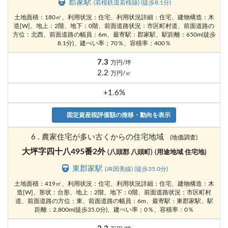
郡家駅
(若桜鉄道若桜線) (徒歩8.1分)
土地面積：180㎡、利用状況：住宅、利用状況詳細：住宅、建物構造：木
造[W]、地上：2階、地下：0階、前面道路状況：市区町村道、前面道路の
方位：北西、前面道路の幅員：6m、最寄駅：郡家駅、駅距離：650m(徒歩
8.1分)、建ぺい率；70％、容積率：400％
7.3
万円/坪
2.2
万円/㎡
+1.6%
固定資産税評価額の推移・動向を表示
6 . 農家住宅が多い古くからの住宅地域
(地価調査)
大坪字四十八495番2外
(八頭郡 八頭町)
(用途地域 住宅地)
東郡家駅
(JR因美線) (徒歩35.0分)
土地面積：419㎡、利用状況：住宅、利用状況詳細：住宅、建物構造：木
造[W]、形状：台形、地上：2階、地下：0階、前面道路状況：市区町村
道、前面道路の方位：東、前面道路の幅員：6m、最寄駅：東郡家駅、駅
距離：2,800m(徒歩35.0分)、建ぺい率；0％、容積率：0％