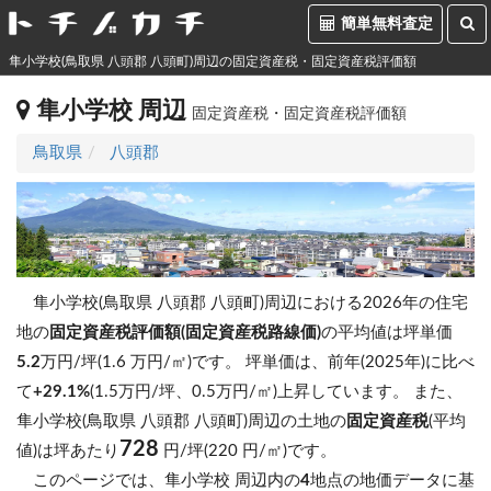
簡単無料査定
隼小学校(鳥取県 八頭郡 八頭町)周辺の固定資産税・固定資産税評価額
隼小学校 周辺
固定資産税・固定資産税評価額
鳥取県
八頭郡
隼小学校(鳥取県 八頭郡 八頭町)周辺における2026年の住宅
地の
固定資産税評価額(固定資産税路線価)
の平均値は坪単価
5.2
万円/坪(1.6 万円/㎡)です。
坪単価は、前年(2025年)に比べ
て
+29.1%
(1.5万円/坪、0.5万円/㎡)上昇しています。
また、
隼小学校(鳥取県 八頭郡 八頭町)周辺の土地の
固定資産税
(平均
728
値)は坪あたり
円/坪(220 円/㎡)です。
このページでは、隼小学校 周辺内の
4
地点の地価データに基