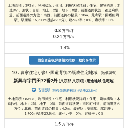
土地面積：393㎡、利用状況：住宅、利用状況詳細：住宅、建物構造：木
造[W]、形状：台形、地上：2階、地下：0階、前面道路状況：都道府県
道、前面道路の方位：南西、前面道路の幅員：10m、最寄駅：因幡船岡
駅、駅距離：6,900m(徒歩86.2分)、建ぺい率；0％、容積率：0％
0.8
万円/坪
0.24
万円/㎡
-1.4%
固定資産税評価額の推移・動向を表示
10 . 農家住宅が多い国道背後の既成住宅地域
(地価調査)
新興寺字門田72番2外
(八頭郡 八頭町)
(用途地域 住宅地)
安部駅
(若桜鉄道若桜線) (徒歩23.8分)
土地面積：831㎡、利用状況：住宅、利用状況詳細：住宅、建物構造：木
造[W]、地上：2階、地下：0階、前面道路状況：市区町村道、前面道路の
方位：北東、前面道路の幅員：4.5m、最寄駅：安部駅、駅距離：
1,900m(徒歩23.8分)、建ぺい率；0％、容積率：0％
1.5
万円/坪