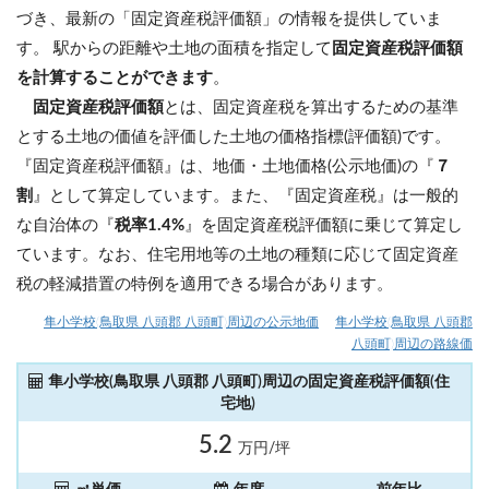
づき、最新の「固定資産税評価額」の情報を提供していま
す。 駅からの距離や土地の面積を指定して
固定資産税評価額
を計算することができます
。
固定資産税評価額
とは、固定資産税を算出するための基準
とする土地の価値を評価した土地の価格指標(評価額)です。
『固定資産税評価額』は、地価・土地価格(公示地価)の『
７
割
』として算定しています。また、『固定資産税』は一般的
な自治体の『
税率1.4%
』を固定資産税評価額に乗じて算定し
ています。なお、住宅用地等の土地の種類に応じて固定資産
税の軽減措置の特例を適用できる場合があります。
隼小学校(鳥取県 八頭郡 八頭町)周辺の公示地価
隼小学校(鳥取県 八頭郡
八頭町)周辺の路線価
隼小学校(鳥取県 八頭郡 八頭町)周辺の固定資産税評価額(住
宅地)
5.2
万円/坪