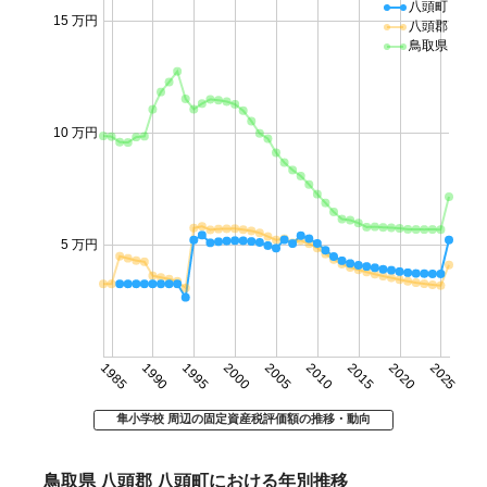
八頭町
15 万円
八頭郡
鳥取県
10 万円
5 万円
1985
1990
1995
2000
2005
2010
2015
2020
2025
隼小学校 周辺の固定資産税評価額の推移・動向
鳥取県 八頭郡 八頭町における年別推移