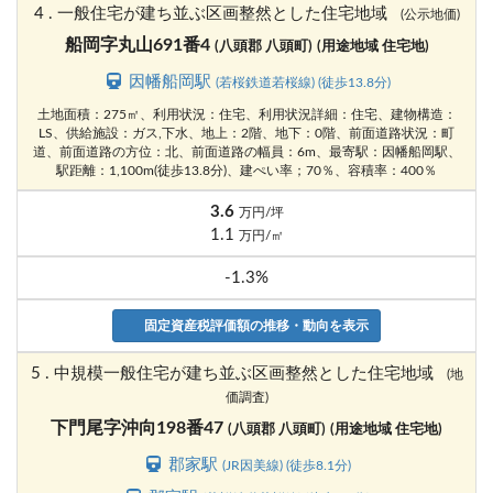
4 . 一般住宅が建ち並ぶ区画整然とした住宅地域
(公示地価)
船岡字丸山691番4
(八頭郡 八頭町)
(用途地域 住宅地)
因幡船岡駅
(若桜鉄道若桜線) (徒歩13.8分)
土地面積：275㎡、利用状況：住宅、利用状況詳細：住宅、建物構造：
LS、供給施設：ガス,下水、地上：2階、地下：0階、前面道路状況：町
道、前面道路の方位：北、前面道路の幅員：6m、最寄駅：因幡船岡駅、
駅距離：1,100m(徒歩13.8分)、建ぺい率；70％、容積率：400％
3.6
万円/坪
1.1
万円/㎡
-1.3%
固定資産税評価額の推移・動向を表示
5 . 中規模一般住宅が建ち並ぶ区画整然とした住宅地域
(地
価調査)
下門尾字沖向198番47
(八頭郡 八頭町)
(用途地域 住宅地)
郡家駅
(JR因美線) (徒歩8.1分)