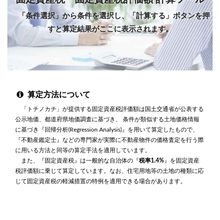
「条件選択」から条件を選択し、「計算する」ボタンを押
すと算定結果がここに表示されます。
算定方法について
「トチノカチ」が提供する固定資産税評価額は国土交通省が公表する
公示地価、都道府県地価調査に基づき、 条件が類似する土地価格情報
に基づき『回帰分析(Regression Analysis)』を用いて算定したもので、
『不動産鑑定士』などの専門家が実際に不動産物件の価格査定を行う際
に用いる方法と同等の算定手法を適用しています。
また、『固定資産税』は一般的な自治体の『
税率1.4%
』を固定資産
税評価額に乗じて算定しています。なお、住宅用地等の土地の種類に応
じて固定資産税の軽減措置の特例を適用できる場合があります。