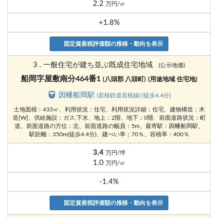
2.2
万円/㎡
+1.8%
固定資産税評価額の推移・動向を表示
3 . 一般住宅が建ち並ぶ既成住宅地域
(公示地価)
船岡字屋敷南分464番1
(八頭郡 八頭町)
(用途地域 住宅地)
因幡船岡駅
(若桜鉄道若桜線) (徒歩4.4分)
土地面積：433㎡、利用状況：住宅、利用状況詳細：住宅、建物構造：木
造[W]、供給施設：ガス,下水、地上：2階、地下：0階、前面道路状況：町
道、前面道路の方位：北、前面道路の幅員：5m、最寄駅：因幡船岡駅、
駅距離：350m(徒歩4.4分)、建ぺい率；70％、容積率：400％
3.4
万円/坪
1.0
万円/㎡
-1.4%
固定資産税評価額の推移・動向を表示