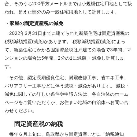
合、そのうち200平方メートルまでは小規模住宅用地として扱
われ、超えた部分のみ一般住宅用地として計算します。
・家屋の固定資産税の減免
2022年3月31日までに建てられた新築住宅は固定資産税の
税額減額措置(減免)があります。 税額減額措置(減免)によっ
て、新築住宅にかかる固定資産税は戸建ての場合で3年間、マ
ンションの場合は5年間、2分の1に減額 ・減免し計算しま
す。
その他、認定長期優良住宅、耐震改修工事、省エネ工事、
バリアフリー工事などに伴う減税・減免があります。 減税・
減免に関しての詳しい条件や申請方法は、各自治体のホーム
ページをご覧いただくか、お住まい地域の自治体へお問い合
わせください。
固定資産税の納税
毎年６月上旬に、鳥取県から固定資産ごとに「納税通知