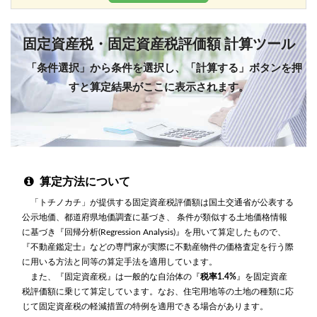
固定資産税・固定資産税評価額 計算ツール
「条件選択」から条件を選択し、「計算する」ボタンを押
すと算定結果がここに表示されます。
算定方法について
「トチノカチ」が提供する固定資産税評価額は国土交通省が公表する
公示地価、都道府県地価調査に基づき、 条件が類似する土地価格情報
に基づき『回帰分析(Regression Analysis)』を用いて算定したもので、
『不動産鑑定士』などの専門家が実際に不動産物件の価格査定を行う際
に用いる方法と同等の算定手法を適用しています。
また、『固定資産税』は一般的な自治体の『
税率1.4%
』を固定資産
税評価額に乗じて算定しています。なお、住宅用地等の土地の種類に応
じて固定資産税の軽減措置の特例を適用できる場合があります。