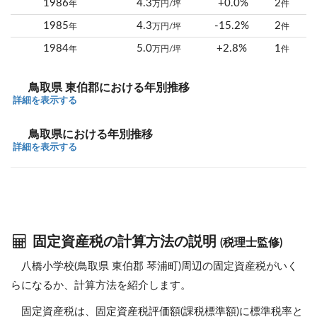
1986
4.3
+0.0%
2
年
万円/坪
件
1985
4.3
-15.2%
2
年
万円/坪
件
1984
5.0
+2.8%
1
年
万円/坪
件
鳥取県 東伯郡における年別推移
詳細を表示する
鳥取県における年別推移
詳細を表示する
固定資産税の計算方法の説明
(税理士監修)
八橋小学校(鳥取県 東伯郡 琴浦町)周辺の固定資産税がいく
らになるか、計算方法を紹介します。
固定資産税は、固定資産税評価額(課税標準額)に標準税率と