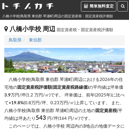
簡単無料査定
八橋小学校(鳥取県 東伯郡 琴浦町)周辺の固定資産税・固定資産税評価額
八橋小学校 周辺
固定資産税・固定資産税評価額
鳥取県
東伯郡
八橋小学校(鳥取県 東伯郡 琴浦町)周辺における2026年の住
宅地の
固定資産税評価額(固定資産税路線価)
の平均値は坪単価
3.9
万円/坪(1.2 万円/㎡)です。
坪単価は、前年(2025年)に比べ
て
+19.8%
(0.8万円/坪、0.23万円/㎡)上昇しています。
また、
八橋小学校(鳥取県 東伯郡 琴浦町)周辺の土地の
固定資産税
(平
543
均値)は坪あたり
円/坪(164 円/㎡)です。
このページでは、八橋小学校 周辺内の
3
地点の地価データに