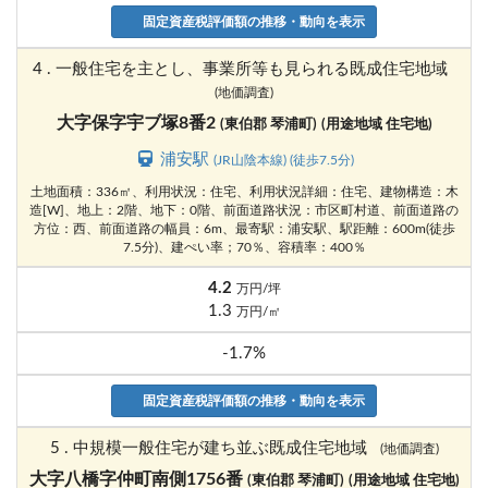
固定資産税評価額の推移・動向を表示
4 . 一般住宅を主とし、事業所等も見られる既成住宅地域
(地価調査)
大字保字宇ブ塚8番2
(東伯郡 琴浦町)
(用途地域 住宅地)
浦安駅
(JR山陰本線) (徒歩7.5分)
土地面積：336㎡、利用状況：住宅、利用状況詳細：住宅、建物構造：木
造[W]、地上：2階、地下：0階、前面道路状況：市区町村道、前面道路の
方位：西、前面道路の幅員：6m、最寄駅：浦安駅、駅距離：600m(徒歩
7.5分)、建ぺい率；70％、容積率：400％
4.2
万円/坪
1.3
万円/㎡
-1.7%
固定資産税評価額の推移・動向を表示
5 . 中規模一般住宅が建ち並ぶ既成住宅地域
(地価調査)
大字八橋字仲町南側1756番
(東伯郡 琴浦町)
(用途地域 住宅地)