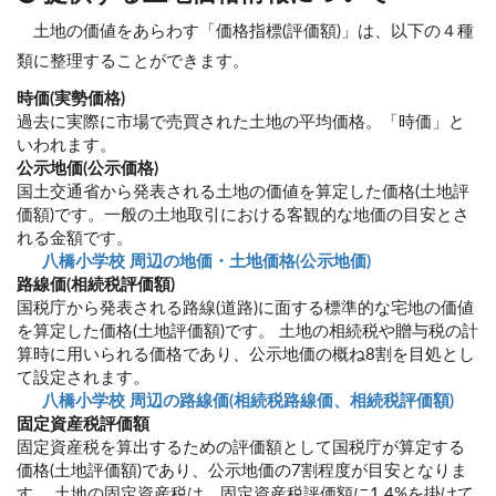
土地の価値をあらわす「価格指標(評価額)」は、以下の４種
類に整理することができます。
時価(実勢価格)
過去に実際に市場で売買された土地の平均価格。「時価」と
いわれます。
公示地価(公示価格)
国土交通省から発表される土地の価値を算定した価格(土地評
価額)です。一般の土地取引における客観的な地価の目安とさ
れる金額です。
八橋小学校 周辺の地価・土地価格(公示地価)
路線価(相続税評価額)
国税庁から発表される路線(道路)に面する標準的な宅地の価値
を算定した価格(土地評価額)です。 土地の相続税や贈与税の計
算時に用いられる価格であり、公示地価の概ね8割を目処とし
て設定されます。
八橋小学校 周辺の路線価(相続税路線価、相続税評価額)
固定資産税評価額
固定資産税を算出するための評価額として国税庁が算定する
価格(土地評価額)であり、公示地価の7割程度が目安となりま
す。 土地の固定資産税は、固定資産税評価額に1.4%を掛けて