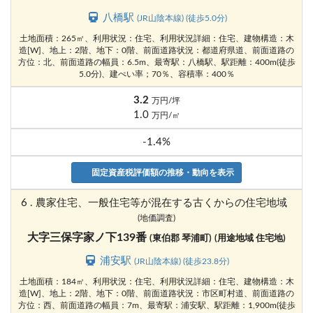
八橋駅
(JR山陰本線) (徒歩5.0分)
土地面積：265㎡、利用状況：住宅、利用状況詳細：住宅、建物構造：木
造[W]、地上：2階、地下：0階、前面道路状況：都道府県道、前面道路の
方位：北、前面道路の幅員：6.5m、最寄駅：八橋駅、駅距離：400m(徒歩
5.0分)、建ぺい率；70％、容積率：400％
3.2
万円/坪
1.0
万円/㎡
-1.4%
固定資産税評価額の推移・動向を表示
6 . 農家住宅、一般住宅等が混在する古くからの住宅地域
(地価調査)
大字三保字家ノ下139番
(東伯郡 琴浦町)
(用途地域 住宅地)
浦安駅
(JR山陰本線) (徒歩23.8分)
土地面積：184㎡、利用状況：住宅、利用状況詳細：住宅、建物構造：木
造[W]、地上：2階、地下：0階、前面道路状況：市区町村道、前面道路の
方位：西、前面道路の幅員：7m、最寄駅：浦安駅、駅距離：1,900m(徒歩