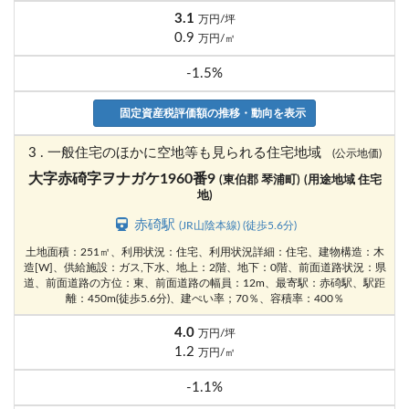
3.1
万円/坪
0.9
万円/㎡
-1.5%
固定資産税評価額の推移・動向を表示
3 . 一般住宅のほかに空地等も見られる住宅地域
(公示地価)
大字赤碕字ヲナガケ1960番9
(東伯郡 琴浦町)
(用途地域 住宅
地)
赤碕駅
(JR山陰本線) (徒歩5.6分)
土地面積：251㎡、利用状況：住宅、利用状況詳細：住宅、建物構造：木
造[W]、供給施設：ガス,下水、地上：2階、地下：0階、前面道路状況：県
道、前面道路の方位：東、前面道路の幅員：12m、最寄駅：赤碕駅、駅距
離：450m(徒歩5.6分)、建ぺい率；70％、容積率：400％
4.0
万円/坪
1.2
万円/㎡
-1.1%