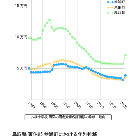
琴浦町
15 万円
東伯郡
鳥取県
10 万円
5 万円
1985
1990
1995
2000
2005
2010
2015
2020
2025
八橋小学校 周辺の固定資産税評価額の推移・動向
鳥取県 東伯郡 琴浦町における年別推移