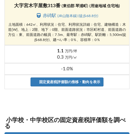
大字宮木字屋敷313番
(東伯郡 琴浦町)
(用途地域 住宅地)
赤碕駅
(JR山陰本線) (徒歩68.8分)
土地面積：642㎡、利用状況：住宅、利用状況詳細：住宅、建物構造：木
造[W]、地上：2階、地下：0階、前面道路状況：市区町村道、前面道路の
方位：東、前面道路の幅員：7.5m、最寄駅：赤碕駅、駅距離：5,500m(徒
歩68.8分)、建ぺい率；0％、容積率：0％
1.1
万円/坪
0.3
万円/㎡
-1.0%
固定資産税評価額の推移・動向を表示
小学校・中学校区の固定資産税評価額を調べ
る