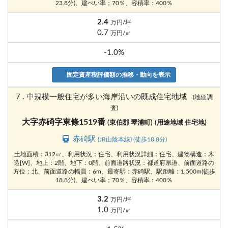
23.8分)、建ぺい率；70％、容積率：400％
2.4
万円/坪
0.7
万円/㎡
-1.0%
固定資産税評価額の推移・動向を表示
7 . 中規模一般住宅が多い海岸沿いの既成住宅地域
(地価調
査)
大字赤碕字東條1519番
(東伯郡 琴浦町)
(用途地域 住宅地)
赤碕駅
(JR山陰本線) (徒歩18.8分)
土地面積：312㎡、利用状況：住宅、利用状況詳細：住宅、建物構造：木
造[W]、地上：2階、地下：0階、前面道路状況：都道府県道、前面道路の
方位：北、前面道路の幅員：6m、最寄駅：赤碕駅、駅距離：1,500m(徒歩
18.8分)、建ぺい率；70％、容積率：400％
3.2
万円/坪
1.0
万円/㎡