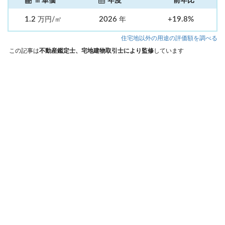
㎡単価
年度
前年比
1.2
2026
+19.8%
万円/㎡
年
住宅地以外の用途の評価額を調べる
この記事は
不動産鑑定士、宅地建物取引士により監修
しています