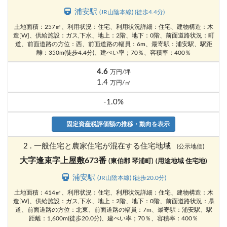
浦安駅
(JR山陰本線) (徒歩4.4分)
土地面積：257㎡、利用状況：住宅、利用状況詳細：住宅、建物構造：木
造[W]、供給施設：ガス,下水、地上：2階、地下：0階、前面道路状況：町
道、前面道路の方位：西、前面道路の幅員：6m、最寄駅：浦安駅、駅距
離：350m(徒歩4.4分)、建ぺい率；70％、容積率：400％
4.6
万円/坪
1.4
万円/㎡
-1.0%
固定資産税評価額の推移・動向を表示
2 . 一般住宅と農家住宅が混在する住宅地域
(公示地価)
大字逢束字上屋敷673番
(東伯郡 琴浦町)
(用途地域 住宅地)
浦安駅
(JR山陰本線) (徒歩20.0分)
土地面積：414㎡、利用状況：住宅、利用状況詳細：住宅、建物構造：木
造[W]、供給施設：ガス,下水、地上：2階、地下：0階、前面道路状況：県
道、前面道路の方位：北東、前面道路の幅員：7m、最寄駅：浦安駅、駅
距離：1,600m(徒歩20.0分)、建ぺい率；70％、容積率：400％