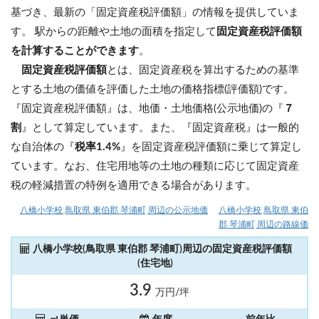
基づき、最新の「固定資産税評価額」の情報を提供していま
す。 駅からの距離や土地の面積を指定して
固定資産税評価額
を計算することができます
。
固定資産税評価額
とは、固定資産税を算出するための基準
とする土地の価値を評価した土地の価格指標(評価額)です。
『固定資産税評価額』は、地価・土地価格(公示地価)の『
７
割
』として算定しています。また、『固定資産税』は一般的
な自治体の『
税率1.4%
』を固定資産税評価額に乗じて算定し
ています。なお、住宅用地等の土地の種類に応じて固定資産
税の軽減措置の特例を適用できる場合があります。
八橋小学校(鳥取県 東伯郡 琴浦町)周辺の公示地価
八橋小学校(鳥取県 東伯
郡 琴浦町)周辺の路線価
八橋小学校(鳥取県 東伯郡 琴浦町)周辺の固定資産税評価額
(住宅地)
3.9
万円/坪