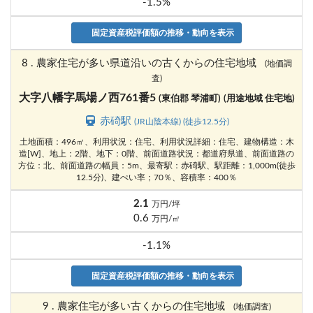
-1.5%
固定資産税評価額の推移・動向を表示
8 . 農家住宅が多い県道沿いの古くからの住宅地域
(地価調
査)
大字八幡字馬場ノ西761番5
(東伯郡 琴浦町)
(用途地域 住宅地)
赤碕駅
(JR山陰本線) (徒歩12.5分)
土地面積：496㎡、利用状況：住宅、利用状況詳細：住宅、建物構造：木
造[W]、地上：2階、地下：0階、前面道路状況：都道府県道、前面道路の
方位：北、前面道路の幅員：5m、最寄駅：赤碕駅、駅距離：1,000m(徒歩
12.5分)、建ぺい率；70％、容積率：400％
2.1
万円/坪
0.6
万円/㎡
-1.1%
固定資産税評価額の推移・動向を表示
9 . 農家住宅が多い古くからの住宅地域
(地価調査)