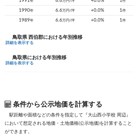
1991
6.6
+0.0%
1
年
万円/坪
件
1990
6.6
+0.0%
1
年
万円/坪
件
1989
6.6
+0.0%
1
年
万円/坪
件
鳥取県 西伯郡における年別推移
詳細を表示する
鳥取県における年別推移
詳細を表示する
条件から公示地価を計算する
駅距離や面積などの条件を指定して『大山西小学校 周辺』
において想定される地価・土地価格(公示地価)を計算すること
ができます。