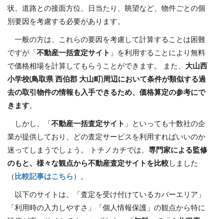
状、道路との接面方位、日当たり、眺望など、物件ごとの個
別要因を考慮する必要があります。
一般の方は、これらの要因を考慮して計算することは困難
ですが「
不動産一括査定サイト
」を利用することにより無料
で価格相場を計算してもらうことができます。 また、
大山西
小学校(鳥取県 西伯郡 大山町)周辺において条件が類似する過
去の取引物件の情報も入手できるため、価格算定の参考にで
きます
。
しかし、「
不動産一括査定サイト
」といっても十数社の企
業が提供しており、どの査定サービスを利用すればいいのか
迷ってしまうでしょう。 トチノカチでは、
専門家による監修
のもと、様々な観点から不動産査定サイトを比較
しました
（
比較記事はこちら
）。
以下のサイトは、「査定を受け付けているカバーエリア」
「利用時の入力しやすさ」「個人情報保護」の観点から特に