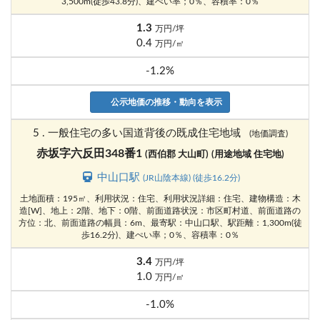
3,500m(徒歩43.8分)、建ぺい率；0％、容積率：0％
1.3
万円/坪
0.4
万円/㎡
-1.2%
公示地価の推移・動向を表示
5 . 一般住宅の多い国道背後の既成住宅地域
(地価調査)
赤坂字六反田348番1
(西伯郡 大山町)
(用途地域 住宅地)
中山口駅
(JR山陰本線) (徒歩16.2分)
土地面積：195㎡、利用状況：住宅、利用状況詳細：住宅、建物構造：木
造[W]、地上：2階、地下：0階、前面道路状況：市区町村道、前面道路の
方位：北、前面道路の幅員：6m、最寄駅：中山口駅、駅距離：1,300m(徒
歩16.2分)、建ぺい率；0％、容積率：0％
3.4
万円/坪
1.0
万円/㎡
-1.0%