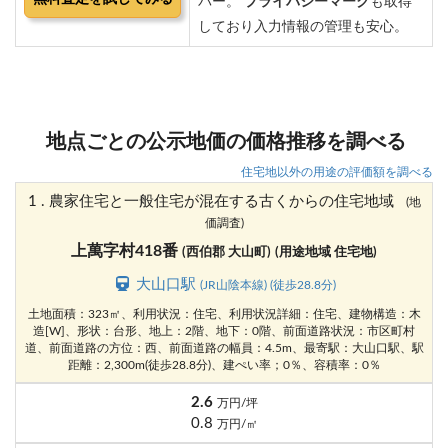
地点ごとの公示地価の価格推移を調べる
住宅地以外の用途の評価額を調べる
1 . 農家住宅と一般住宅が混在する古くからの住宅地域
(地
価調査)
上萬字村418番
(西伯郡 大山町)
(用途地域 住宅地)
大山口駅
(JR山陰本線) (徒歩28.8分)
土地面積：323㎡、利用状況：住宅、利用状況詳細：住宅、建物構造：木
造[W]、形状：台形、地上：2階、地下：0階、前面道路状況：市区町村
道、前面道路の方位：西、前面道路の幅員：4.5m、最寄駅：大山口駅、駅
距離：2,300m(徒歩28.8分)、建ぺい率；0％、容積率：0％
2.6
万円/坪
0.8
万円/㎡