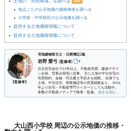
土地の「売却相場」を調べる
New
地点ごとの公示地価の価格推移を調べる
小学校・中学校区の公示地価を調べる
提供する土地価格情報について
提供する土地価格情報について
宅地建物取引士・日商簿記2級
岩野 愛弓
(監修者)
注文住宅会社で15年以上、不動産売買、建築デザイ
ン企画、営業企画等に従事。 主に土地や中古住宅の
売買契約、金融・司法書士手続きを経験。
自身でも
【監修者】
土地、中古住宅、商業施設等の売買経験あり。 2016
年より住宅・不動産専門ライターとしても活動中。
多数の不動産メディアで執筆・監修。
続きを読む...
大山西小学校 周辺の公示地価の推移・