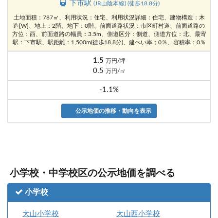
下市駅
(JR山陰本線) (徒歩18.8分)
土地面積：787㎡、利用状況：住宅、利用状況詳細：住宅、建物構造：木
造[W]、地上：2階、地下：0階、前面道路状況：市区町村道、前面道路の
方位：西、前面道路の幅員：3.5m、側道区分：側道、側道方位：北、最寄
駅：下市駅、駅距離：1,500m(徒歩18.8分)、建ぺい率；0％、容積率：0％
1.5
万円/坪
0.5
万円/㎡
-1.1%
公示地価の推移・動向を表示
小学校・中学校区の公示地価を調べる
小学校
大山小学校
大山西小学校