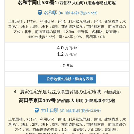
名和字岡山530番1
(西伯郡 大山町)
(用途地域 住宅地)
名和駅
(JR山陰本線) (徒歩5.6分)
土地面積：377㎡、利用状況：住宅、利用状況詳細：住宅、建物構造：木
造[W]、地上：1階、地下：0階、前面道路状況：市区町村道、前面道路の
方位：北東、前面道路の幅員：12.5m、最寄駅：名和駅、駅距離：
450m(徒歩5.6分)、建ぺい率；0％、容積率：0％
4.0
万円/坪
1.2
万円/㎡
-0.8%
公示地価の推移・動向を表示
4 . 農家住宅が建ち並ぶ県道背後の住宅地域
(地価調査)
高田字京田149番
(西伯郡 大山町)
(用途地域 住宅地)
大山口駅
(JR山陰本線) (徒歩43.8分)
土地面積：931㎡、利用状況：住宅、利用状況詳細：住宅、建物構造：木
造[W]、地上：2階、地下：0階、前面道路状況：市区町村道、前面道路の
方位：東、前面道路の幅員：3.5m、最寄駅：大山口駅、駅距離：