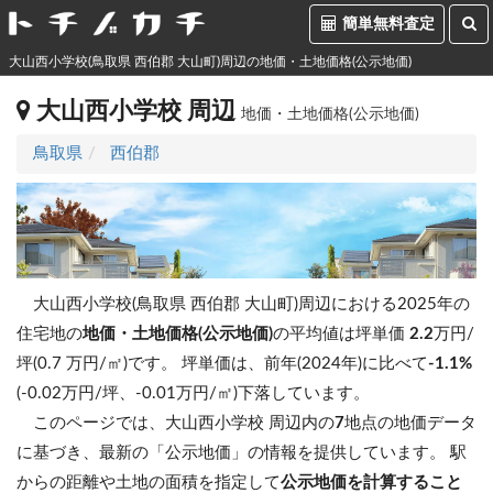
簡単無料査定
大山西小学校(鳥取県 西伯郡 大山町)周辺の地価・土地価格(公示地価)
大山西小学校 周辺
地価・土地価格(公示地価)
鳥取県
西伯郡
大山西小学校(鳥取県 西伯郡 大山町)周辺における2025年の
住宅地の
地価・土地価格(公示地価)
の平均値は坪単価
2.2
万円/
坪(0.7 万円/㎡)です。
坪単価は、前年(2024年)に比べて
-1.1%
(-0.02万円/坪、-0.01万円/㎡)下落しています。
このページでは、大山西小学校 周辺内の
7
地点の地価データ
に基づき、最新の「公示地価」の情報を提供しています。 駅
からの距離や土地の面積を指定して
公示地価を計算すること