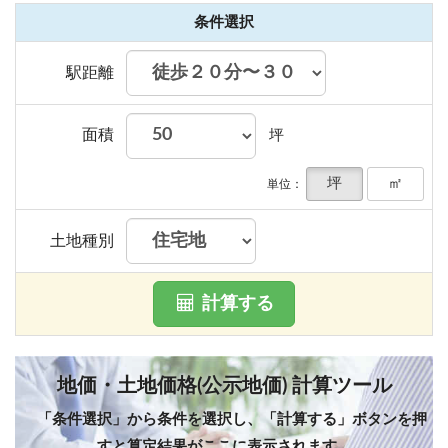
条件選択
駅距離
面積
坪
坪
㎡
単位：
土地種別
計算する
地価・土地価格(公示地価) 計算ツール
「条件選択」から条件を選択し、「計算する」ボタンを押
すと算定結果がここに表示されます。