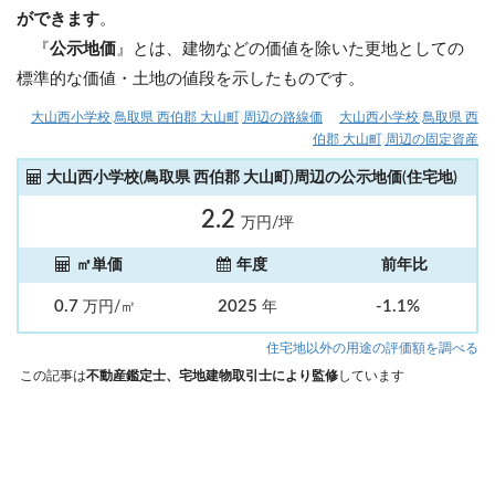
ができます
。
『
公示地価
』とは、建物などの価値を除いた更地としての
標準的な価値・土地の値段を示したものです。
大山西小学校(鳥取県 西伯郡 大山町)周辺の路線価
大山西小学校(鳥取県 西
伯郡 大山町)周辺の固定資産
大山西小学校(鳥取県 西伯郡 大山町)周辺の公示地価(住宅地)
2.2
万円/坪
㎡単価
年度
前年比
0.7
2025
-1.1%
万円/㎡
年
住宅地以外の用途の評価額を調べる
この記事は
不動産鑑定士、宅地建物取引士により監修
しています