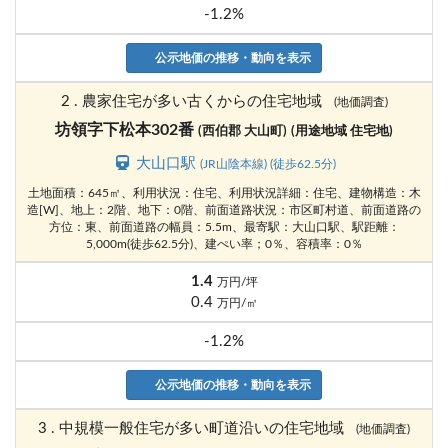
-1.2%
公示地価の推移・動向を表示
2 . 農家住宅が多い古くからの住宅地域
(地価調査)
坊領字下松本302番
(西伯郡 大山町)
(用途地域 住宅地)
大山口駅
(JR山陰本線) (徒歩62.5分)
土地面積：645㎡、利用状況：住宅、利用状況詳細：住宅、建物構造：木
造[W]、地上：2階、地下：0階、前面道路状況：市区町村道、前面道路の
方位：東、前面道路の幅員：5.5m、最寄駅：大山口駅、駅距離：
5,000m(徒歩62.5分)、建ぺい率；0％、容積率：0％
1.4
万円/坪
0.4
万円/㎡
-1.2%
公示地価の推移・動向を表示
3 . 中規模一般住宅が多い町道沿いの住宅地域
(地価調査)