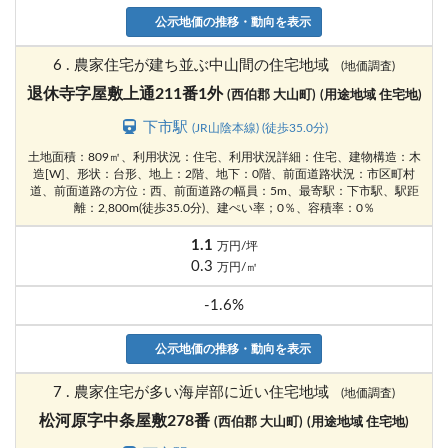
公示地価の推移・動向を表示
6 . 農家住宅が建ち並ぶ中山間の住宅地域
(地価調査)
退休寺字屋敷上通211番1外
(西伯郡 大山町)
(用途地域 住宅地)
下市駅
(JR山陰本線) (徒歩35.0分)
土地面積：809㎡、利用状況：住宅、利用状況詳細：住宅、建物構造：木
造[W]、形状：台形、地上：2階、地下：0階、前面道路状況：市区町村
道、前面道路の方位：西、前面道路の幅員：5m、最寄駅：下市駅、駅距
離：2,800m(徒歩35.0分)、建ぺい率；0％、容積率：0％
1.1
万円/坪
0.3
万円/㎡
-1.6%
公示地価の推移・動向を表示
7 . 農家住宅が多い海岸部に近い住宅地域
(地価調査)
松河原字中条屋敷278番
(西伯郡 大山町)
(用途地域 住宅地)