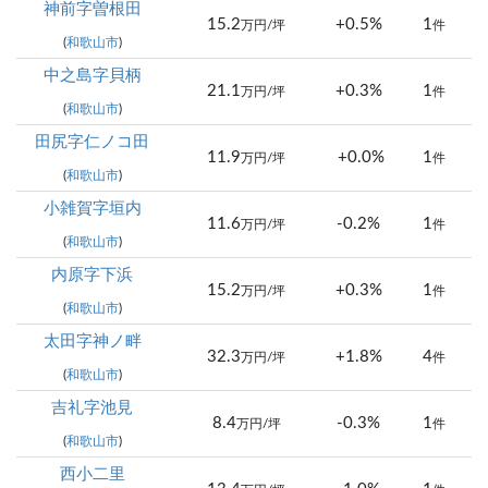
神前字曽根田
15.2
+0.5%
1
万円/坪
件
(
和歌山市
)
中之島字貝柄
21.1
+0.3%
1
万円/坪
件
(
和歌山市
)
田尻字仁ノコ田
11.9
+0.0%
1
万円/坪
件
(
和歌山市
)
小雑賀字垣内
11.6
-0.2%
1
万円/坪
件
(
和歌山市
)
内原字下浜
15.2
+0.3%
1
万円/坪
件
(
和歌山市
)
太田字神ノ畔
32.3
+1.8%
4
万円/坪
件
(
和歌山市
)
吉礼字池見
8.4
-0.3%
1
万円/坪
件
(
和歌山市
)
西小二里