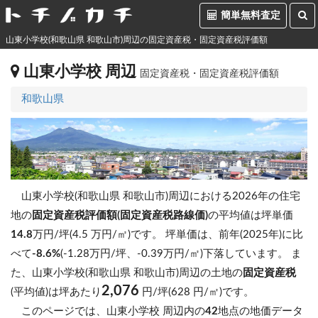
簡単無料査定
山東小学校(和歌山県 和歌山市)周辺の固定資産税・固定資産税評価額
山東小学校 周辺
固定資産税・固定資産税評価額
和歌山県
山東小学校(和歌山県 和歌山市)周辺における2026年の住宅
地の
固定資産税評価額(固定資産税路線価)
の平均値は坪単価
14.8
万円/坪(4.5 万円/㎡)です。
坪単価は、前年(2025年)に比
べて
-8.6%
(-1.28万円/坪、-0.39万円/㎡)下落しています。
ま
た、山東小学校(和歌山県 和歌山市)周辺の土地の
固定資産税
2,076
(平均値)は坪あたり
円/坪(628 円/㎡)です。
このページでは、山東小学校 周辺内の
42
地点の地価データ