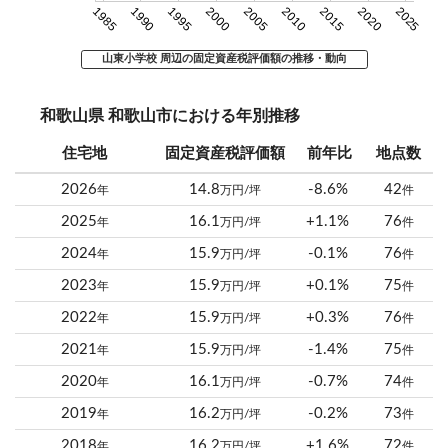
1985
1990
1995
2000
2005
2010
2015
2020
2025
山東小学校 周辺の固定資産税評価額の推移・動向
和歌山県 和歌山市における年別推移
住宅地
固定資産税評価額
前年比
地点数
2026
14.8
-8.6%
42
年
万円/坪
件
2025
16.1
+1.1%
76
年
万円/坪
件
2024
15.9
-0.1%
76
年
万円/坪
件
2023
15.9
+0.1%
75
年
万円/坪
件
2022
15.9
+0.3%
76
年
万円/坪
件
2021
15.9
-1.4%
75
年
万円/坪
件
2020
16.1
-0.7%
74
年
万円/坪
件
2019
16.2
-0.2%
73
年
万円/坪
件
2018
16.2
+1.6%
72
年
万円/坪
件