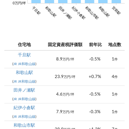
0万円/坪
千旦駅
和歌山駅
田井ノ瀬駅
紀伊小倉駅
和歌山市駅
和歌山駅
宮前駅
紀
住宅地
固定資産税評価額
前年比
地点数
千旦駅
8.9
-0.5%
1
万円/坪
件
(
JR JR和歌山線
)
和歌山駅
23.9
+0.7%
4
万円/坪
件
(
JR JR和歌山線
)
田井ノ瀬駅
4.6
-0.5%
1
万円/坪
件
(
JR JR和歌山線
)
紀伊小倉駅
7.9
-0.3%
1
万円/坪
件
(
JR JR和歌山線
)
和歌山市駅