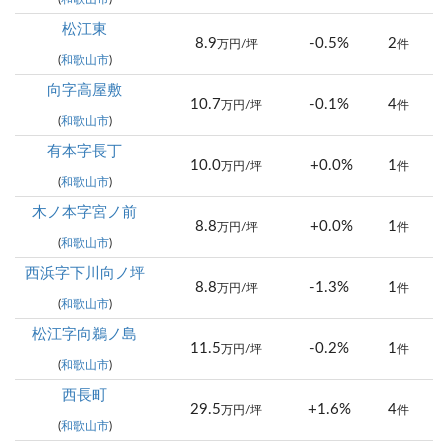
松江東
8.9
-0.5%
2
万円/坪
件
(
和歌山市
)
向字高屋敷
10.7
-0.1%
4
万円/坪
件
(
和歌山市
)
有本字長丁
10.0
+0.0%
1
万円/坪
件
(
和歌山市
)
木ノ本字宮ノ前
8.8
+0.0%
1
万円/坪
件
(
和歌山市
)
西浜字下川向ノ坪
8.8
-1.3%
1
万円/坪
件
(
和歌山市
)
松江字向鵜ノ島
11.5
-0.2%
1
万円/坪
件
(
和歌山市
)
西長町
29.5
+1.6%
4
万円/坪
件
(
和歌山市
)