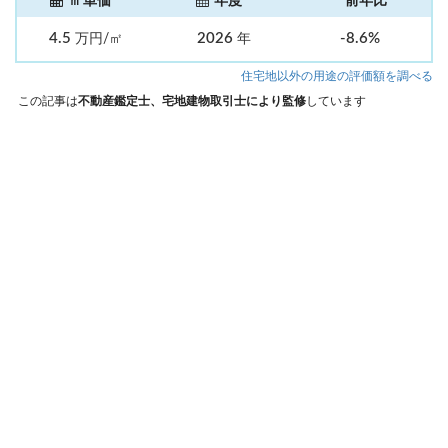
㎡単価
年度
前年比
4.5
2026
-8.6%
万円/㎡
年
住宅地以外の用途の評価額を調べる
この記事は
不動産鑑定士、宅地建物取引士により監修
しています