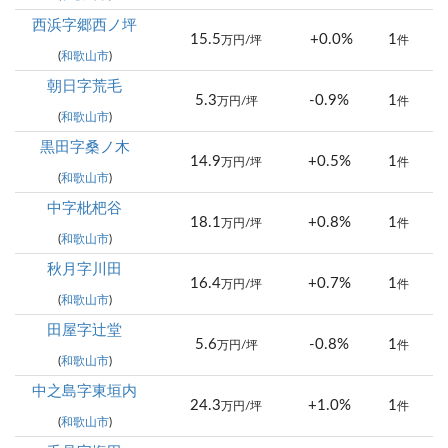
西浜字郷西ノ坪
15.5
+0.0%
1
万円/坪
件
(
和歌山市
)
朝日字荒毛
5.3
-0.9%
1
万円/坪
件
(
和歌山市
)
黒田字桑ノ木
14.9
+0.5%
1
万円/坪
件
(
和歌山市
)
中字枇杷谷
18.1
+0.8%
1
万円/坪
件
(
和歌山市
)
秋月字川田
16.4
+0.7%
1
万円/坪
件
(
和歌山市
)
田屋字辻堂
5.6
-0.8%
1
万円/坪
件
(
和歌山市
)
中之島字東垣内
24.3
+1.0%
1
万円/坪
件
(
和歌山市
)