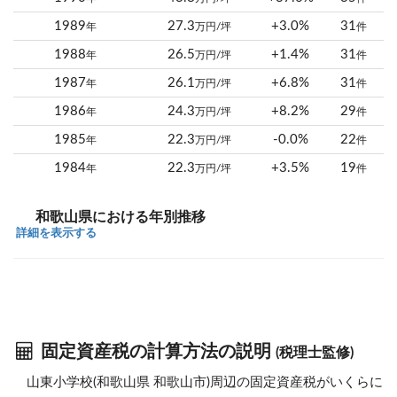
1989
27.3
+3.0%
31
年
万円/坪
件
1988
26.5
+1.4%
31
年
万円/坪
件
1987
26.1
+6.8%
31
年
万円/坪
件
1986
24.3
+8.2%
29
年
万円/坪
件
1985
22.3
-0.0%
22
年
万円/坪
件
1984
22.3
+3.5%
19
年
万円/坪
件
和歌山県における年別推移
詳細を表示する
固定資産税の計算方法の説明
(税理士監修)
山東小学校(和歌山県 和歌山市)周辺の固定資産税がいくらに