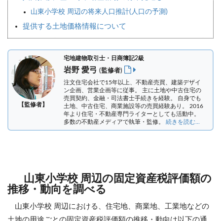
山東小学校 周辺の将来人口推計(人口の予測)
提供する土地価格情報について
宅地建物取引士・日商簿記2級
岩野 愛弓
(監修者)
注文住宅会社で15年以上、不動産売買、建築デザイ
ン企画、営業企画等に従事。 主に土地や中古住宅の
売買契約、金融・司法書士手続きを経験。
自身でも
【監修者】
土地、中古住宅、商業施設等の売買経験あり。 2016
年より住宅・不動産専門ライターとしても活動中。
多数の不動産メディアで執筆・監修。
続きを読む...
山東小学校 周辺の固定資産税評価額の
推移・動向を調べる
山東小学校 周辺における、住宅地、商業地、工業地などの
土地の用途ごとの固定資産税評価額の推移・動向は以下の通