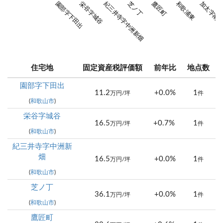
園部字下田出
栄谷字城谷
紀三井寺字中洲新畑
芝ノ丁
鷹匠町
和歌浦東
加太字南
住宅地
固定資産税評価額
前年比
地点数
園部字下田出
11.2
+0.0%
1
万円/坪
件
(
和歌山市
)
栄谷字城谷
16.5
+0.7%
1
万円/坪
件
(
和歌山市
)
紀三井寺字中洲新
畑
16.5
+0.0%
1
万円/坪
件
(
和歌山市
)
芝ノ丁
36.1
+0.0%
1
万円/坪
件
(
和歌山市
)
鷹匠町