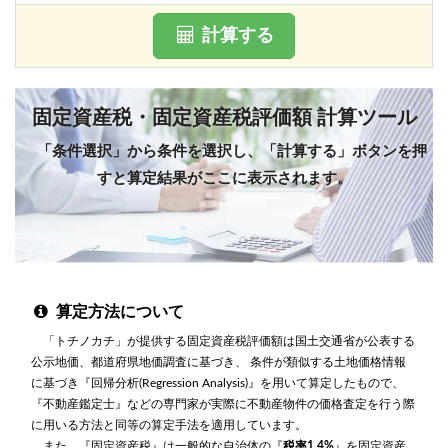
計算する
固定資産税・固定資産税評価額 計算ツール
「条件選択」から条件を選択し、「計算する」ボタンを押
すと算定結果がここに表示されます。
算定方法について
「トチノカチ」が提供する固定資産税評価額は国土交通省が公表する
公示地価、都道府県地価調査に基づき、 条件が類似する土地価格情報
に基づき『回帰分析(Regression Analysis)』を用いて算定したもので、
『不動産鑑定士』などの専門家が実際に不動産物件の価格査定を行う際
に用いる方法と同等の算定手法を適用しています。
また、『固定資産税』は一般的な自治体の『
税率1.4%
』を固定資産