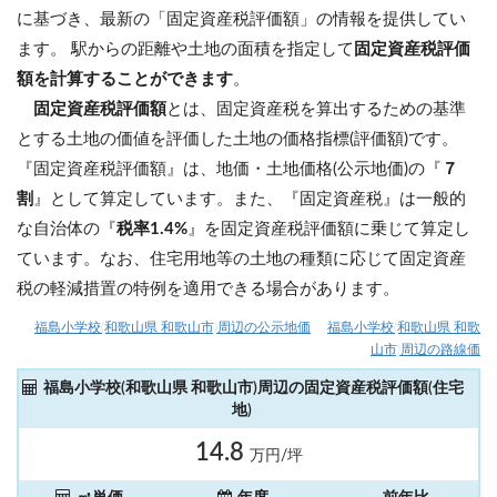
に基づき、最新の「固定資産税評価額」の情報を提供してい
ます。 駅からの距離や土地の面積を指定して
固定資産税評価
額を計算することができます
。
固定資産税評価額
とは、固定資産税を算出するための基準
とする土地の価値を評価した土地の価格指標(評価額)です。
『固定資産税評価額』は、地価・土地価格(公示地価)の『
７
割
』として算定しています。また、『固定資産税』は一般的
な自治体の『
税率1.4%
』を固定資産税評価額に乗じて算定し
ています。なお、住宅用地等の土地の種類に応じて固定資産
税の軽減措置の特例を適用できる場合があります。
福島小学校(和歌山県 和歌山市)周辺の公示地価
福島小学校(和歌山県 和歌
山市)周辺の路線価
福島小学校(和歌山県 和歌山市)周辺の固定資産税評価額(住宅
地)
14.8
万円/坪