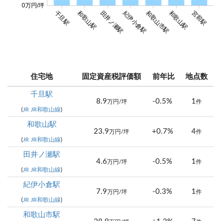
0万円/坪
千旦駅
和歌山駅
田井ノ瀬駅
紀伊小倉駅
和歌山市駅
和歌山駅
宮前駅
紀
住宅地
固定資産税評価額
前年比
地点数
千旦駅
8.9
-0.5%
1
万円/坪
件
(
JR JR和歌山線
)
和歌山駅
23.9
+0.7%
4
万円/坪
件
(
JR JR和歌山線
)
田井ノ瀬駅
4.6
-0.5%
1
万円/坪
件
(
JR JR和歌山線
)
紀伊小倉駅
7.9
-0.3%
1
万円/坪
件
(
JR JR和歌山線
)
和歌山市駅