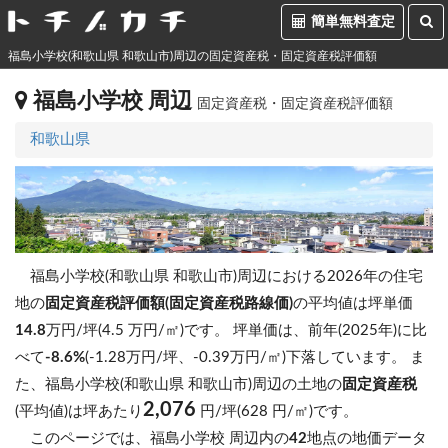
簡単無料査定
福島小学校(和歌山県 和歌山市)周辺の固定資産税・固定資産税評価額
福島小学校 周辺
固定資産税・固定資産税評価額
和歌山県
福島小学校(和歌山県 和歌山市)周辺における2026年の住宅
地の
固定資産税評価額(固定資産税路線価)
の平均値は坪単価
14.8
万円/坪(4.5 万円/㎡)です。
坪単価は、前年(2025年)に比
べて
-8.6%
(-1.28万円/坪、-0.39万円/㎡)下落しています。
ま
た、福島小学校(和歌山県 和歌山市)周辺の土地の
固定資産税
2,076
(平均値)は坪あたり
円/坪(628 円/㎡)です。
このページでは、福島小学校 周辺内の
42
地点の地価データ