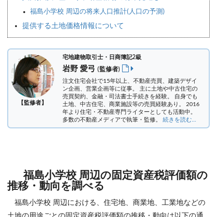
福島小学校 周辺の将来人口推計(人口の予測)
提供する土地価格情報について
宅地建物取引士・日商簿記2級
岩野 愛弓
(監修者)
注文住宅会社で15年以上、不動産売買、建築デザイ
ン企画、営業企画等に従事。 主に土地や中古住宅の
売買契約、金融・司法書士手続きを経験。
自身でも
【監修者】
土地、中古住宅、商業施設等の売買経験あり。 2016
年より住宅・不動産専門ライターとしても活動中。
多数の不動産メディアで執筆・監修。
続きを読む...
福島小学校 周辺の固定資産税評価額の
推移・動向を調べる
福島小学校 周辺における、住宅地、商業地、工業地などの
土地の用途ごとの固定資産税評価額の推移・動向は以下の通