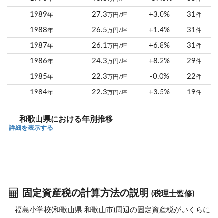
1989
27.3
+3.0%
31
年
万円/坪
件
1988
26.5
+1.4%
31
年
万円/坪
件
1987
26.1
+6.8%
31
年
万円/坪
件
1986
24.3
+8.2%
29
年
万円/坪
件
1985
22.3
-0.0%
22
年
万円/坪
件
1984
22.3
+3.5%
19
年
万円/坪
件
和歌山県における年別推移
詳細を表示する
固定資産税の計算方法の説明
(税理士監修)
福島小学校(和歌山県 和歌山市)周辺の固定資産税がいくらに