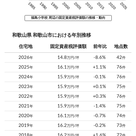
1985
1990
1995
2000
2005
2010
2015
2020
2025
福島小学校 周辺の固定資産税評価額の推移・動向
和歌山県 和歌山市における年別推移
住宅地
固定資産税評価額
前年比
地点数
2026
14.8
-8.6%
42
年
万円/坪
件
2025
16.1
+1.1%
76
年
万円/坪
件
2024
15.9
-0.1%
76
年
万円/坪
件
2023
15.9
+0.1%
75
年
万円/坪
件
2022
15.9
+0.3%
76
年
万円/坪
件
2021
15.9
-1.4%
75
年
万円/坪
件
2020
16.1
-0.7%
74
年
万円/坪
件
2019
16.2
-0.2%
73
年
万円/坪
件
2018
16.2
+1.6%
72
年
万円/坪
件