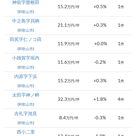
神前字曽根田
15.2
+0.5%
1
万円/坪
件
(
和歌山市
)
中之島字貝柄
21.1
+0.3%
1
万円/坪
件
(
和歌山市
)
田尻字仁ノコ田
11.9
+0.0%
1
万円/坪
件
(
和歌山市
)
小雑賀字垣内
11.6
-0.2%
1
万円/坪
件
(
和歌山市
)
内原字下浜
15.2
+0.3%
1
万円/坪
件
(
和歌山市
)
太田字神ノ畔
32.3
+1.8%
4
万円/坪
件
(
和歌山市
)
吉礼字池見
8.4
-0.3%
1
万円/坪
件
(
和歌山市
)
西小二里