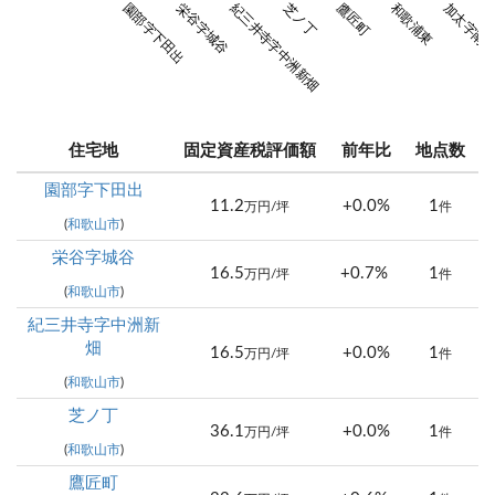
園部字下田出
栄谷字城谷
紀三井寺字中洲新畑
芝ノ丁
鷹匠町
和歌浦東
加太字南
住宅地
固定資産税評価額
前年比
地点数
園部字下田出
11.2
+0.0%
1
万円/坪
件
(
和歌山市
)
栄谷字城谷
16.5
+0.7%
1
万円/坪
件
(
和歌山市
)
紀三井寺字中洲新
畑
16.5
+0.0%
1
万円/坪
件
(
和歌山市
)
芝ノ丁
36.1
+0.0%
1
万円/坪
件
(
和歌山市
)
鷹匠町