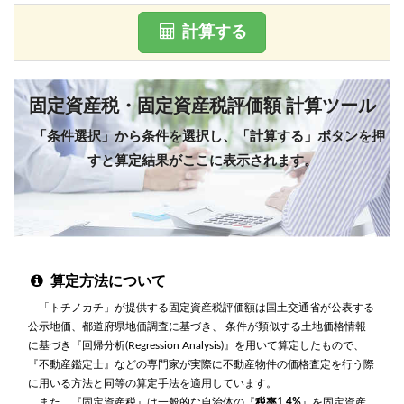
計算する
固定資産税・固定資産税評価額 計算ツール
「条件選択」から条件を選択し、「計算する」ボタンを押
すと算定結果がここに表示されます。
算定方法について
「トチノカチ」が提供する固定資産税評価額は国土交通省が公表する
公示地価、都道府県地価調査に基づき、 条件が類似する土地価格情報
に基づき『回帰分析(Regression Analysis)』を用いて算定したもので、
『不動産鑑定士』などの専門家が実際に不動産物件の価格査定を行う際
に用いる方法と同等の算定手法を適用しています。
また、『固定資産税』は一般的な自治体の『
税率1.4%
』を固定資産