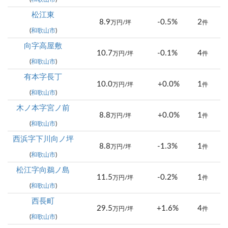
松江東
8.9
-0.5%
2
万円/坪
件
(
和歌山市
)
向字高屋敷
10.7
-0.1%
4
万円/坪
件
(
和歌山市
)
有本字長丁
10.0
+0.0%
1
万円/坪
件
(
和歌山市
)
木ノ本字宮ノ前
8.8
+0.0%
1
万円/坪
件
(
和歌山市
)
西浜字下川向ノ坪
8.8
-1.3%
1
万円/坪
件
(
和歌山市
)
松江字向鵜ノ島
11.5
-0.2%
1
万円/坪
件
(
和歌山市
)
西長町
29.5
+1.6%
4
万円/坪
件
(
和歌山市
)