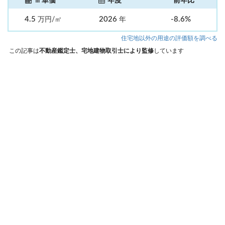
㎡単価
年度
前年比
4.5
2026
-8.6%
万円/㎡
年
住宅地以外の用途の評価額を調べる
この記事は
不動産鑑定士、宅地建物取引士により監修
しています