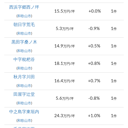
西浜字郷西ノ坪
15.5
+0.0%
1
万円/坪
件
(
和歌山市
)
朝日字荒毛
5.3
-0.9%
1
万円/坪
件
(
和歌山市
)
黒田字桑ノ木
14.9
+0.5%
1
万円/坪
件
(
和歌山市
)
中字枇杷谷
18.1
+0.8%
1
万円/坪
件
(
和歌山市
)
秋月字川田
16.4
+0.7%
1
万円/坪
件
(
和歌山市
)
田屋字辻堂
5.6
-0.8%
1
万円/坪
件
(
和歌山市
)
中之島字東垣内
24.3
+1.0%
1
万円/坪
件
(
和歌山市
)