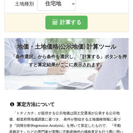
土地種別
計算する
地価・土地価格(公示地価) 計算ツール
「条件選択」から条件を選択し、「計算する」ボタンを押
すと算定結果がここに表示されます。
算定方法について
「トチノカチ」が提供する公示地価は国土交通省が公表する公示地
価、都道府県地価調査に基づき、 条件が類似する土地価格情報に基づ
き『回帰分析(Regression Analysis)』を用いて算定したもので、 『不動
産鑑定士』などの専門家が実際に不動産物件の価格査定を行う際に用い