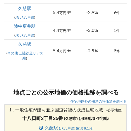
久慈駅
5.4
-2.9%
9
万円/坪
件
(
JR JR八戸線
)
陸中夏井駅
4.4
-3.0%
1
万円/坪
件
(
JR JR八戸線
)
久慈駅
5.4
-2.9%
9
万円/坪
件
(
その他 三陸鉄道リアス
線
)
地点ごとの公示地価の価格推移を調べる
住宅地以外の用途の評価額を調べる
1 . 一般住宅が建ち並ぶ国道背後の既成住宅地域
(公示地価)
十八日町2丁目26番
(久慈市)
(用途地域 住宅地)
久慈駅
(JR八戸線) (徒歩8.1分)