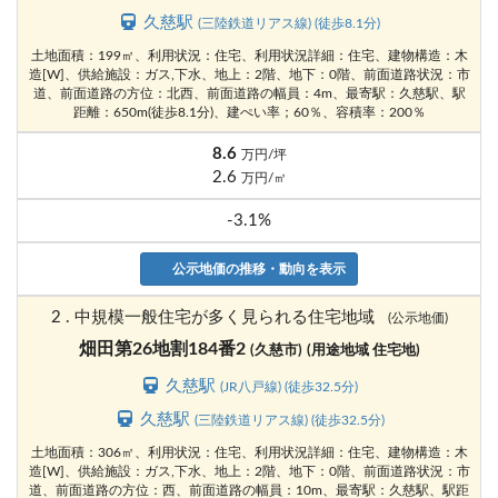
久慈駅
(三陸鉄道リアス線) (徒歩8.1分)
土地面積：199㎡、利用状況：住宅、利用状況詳細：住宅、建物構造：木
造[W]、供給施設：ガス,下水、地上：2階、地下：0階、前面道路状況：市
道、前面道路の方位：北西、前面道路の幅員：4m、最寄駅：久慈駅、駅
距離：650m(徒歩8.1分)、建ぺい率；60％、容積率：200％
8.6
万円/坪
2.6
万円/㎡
-3.1%
公示地価の推移・動向を表示
2 . 中規模一般住宅が多く見られる住宅地域
(公示地価)
畑田第26地割184番2
(久慈市)
(用途地域 住宅地)
久慈駅
(JR八戸線) (徒歩32.5分)
久慈駅
(三陸鉄道リアス線) (徒歩32.5分)
土地面積：306㎡、利用状況：住宅、利用状況詳細：住宅、建物構造：木
造[W]、供給施設：ガス,下水、地上：2階、地下：0階、前面道路状況：市
道、前面道路の方位：西、前面道路の幅員：10m、最寄駅：久慈駅、駅距