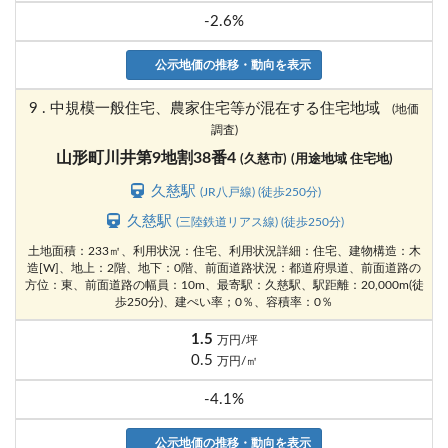
-2.6%
公示地価の推移・動向を表示
9 . 中規模一般住宅、農家住宅等が混在する住宅地域
(地価
調査)
山形町川井第9地割38番4
(久慈市)
(用途地域 住宅地)
久慈駅
(JR八戸線) (徒歩250分)
久慈駅
(三陸鉄道リアス線) (徒歩250分)
土地面積：233㎡、利用状況：住宅、利用状況詳細：住宅、建物構造：木
造[W]、地上：2階、地下：0階、前面道路状況：都道府県道、前面道路の
方位：東、前面道路の幅員：10m、最寄駅：久慈駅、駅距離：20,000m(徒
歩250分)、建ぺい率；0％、容積率：0％
1.5
万円/坪
0.5
万円/㎡
-4.1%
公示地価の推移・動向を表示