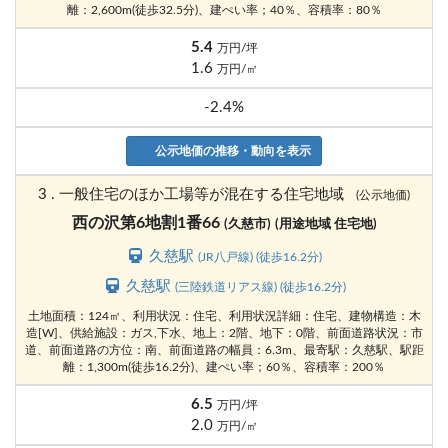
離：2,600m(徒歩32.5分)、建ぺい率；40％、容積率：80％
5.4
万円/坪
1.6
万円/㎡
-2.4%
公示地価の推移・動向を表示
3 . 一般住宅のほか工場等が混在する住宅地域
(公示地価)
西の沢第6地割1番66
(久慈市)
(用途地域 住宅地)
久慈駅
(JR八戸線) (徒歩16.2分)
久慈駅
(三陸鉄道リアス線) (徒歩16.2分)
土地面積：124㎡、利用状況：住宅、利用状況詳細：住宅、建物構造：木
造[W]、供給施設：ガス,下水、地上：2階、地下：0階、前面道路状況：市
道、前面道路の方位：南、前面道路の幅員：6.3m、最寄駅：久慈駅、駅距
離：1,300m(徒歩16.2分)、建ぺい率；60％、容積率：200％
6.5
万円/坪
2.0
万円/㎡