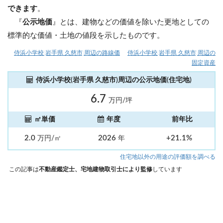
できます
。
『
公示地価
』とは、建物などの価値を除いた更地としての
標準的な価値・土地の値段を示したものです。
侍浜小学校(岩手県 久慈市)周辺の路線価
侍浜小学校(岩手県 久慈市)周辺の
固定資産
侍浜小学校(岩手県 久慈市)周辺の公示地価(住宅地)
6.7
万円/坪
㎡単価
年度
前年比
2.0
2026
+21.1%
万円/㎡
年
住宅地以外の用途の評価額を調べる
この記事は
不動産鑑定士、宅地建物取引士により監修
しています