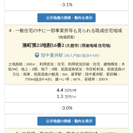
-3.1%
公示地価の推移・動向を表示
4 . 一般住宅の中に一部事業所等も見られる既成住宅地域
(地価調査)
湊町第23地割16番2
(久慈市)
(用途地域 住宅地)
陸中夏井駅
(JR八戸線) (徒歩9.4分)
土地面積：260㎡、利用状況：住宅、利用状況詳細：住宅、建物構造：木
造[W]、地上：2階、地下：0階、前面道路状況：市区町村道、前面道路の
方位：南東、前面道路の幅員：6m、最寄駅：陸中夏井駅、駅距離：
750m(徒歩9.4分)、建ぺい率；60％、容積率：200％
4.4
万円/坪
1.3
万円/㎡
-3.0%
公示地価の推移・動向を表示