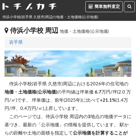
簡単無料査定
侍浜小学校(岩手県 久慈市)周辺の地価・土地価格(公示地価)
侍浜小学校 周辺
地価・土地価格(公示地価)
岩手県
侍浜小学校(岩手県 久慈市)周辺における2026年の住宅地の
地価・土地価格(公示地価)
の平均値は坪単価
6.7
万円/坪(2.0 万
円/㎡)です。
坪単価は、前年(2025年)に比べて
+21.1%
(1.4万
円/坪、0.4万円/㎡)上昇しています。
このページでは、侍浜小学校 周辺内の
3
地点の地価データに
基づき、最新の「公示地価」の情報を提供しています。 駅か
らの距離や土地の面積を指定して
公示地価を計算することが