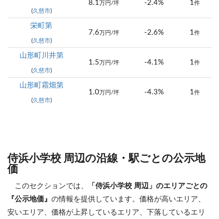
8.1
-2.4%
1
万円/坪
件
(
久慈市
)
栄町第
7.6
-2.6%
1
万円/坪
件
(
久慈市
)
山形町川井第
1.5
-4.1%
1
万円/坪
件
(
久慈市
)
山形町霜畑第
1.0
-4.3%
1
万円/坪
件
(
久慈市
)
侍浜小学校 周辺の沿線・駅ごとの公示地
価
このセクションでは、
「侍浜小学校 周辺」のエリアごとの
『公示地価』
の情報を提供しています。価格が高いエリア、
安いエリア、価格が上昇しているエリア、下落しているエリ