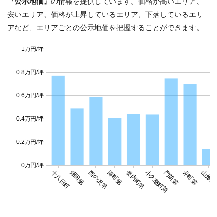
『公示地価』
の情報を提供しています。価格が高いエリア、
安いエリア、価格が上昇しているエリア、下落しているエリ
アなど、エリアごとの公示地価を把握することができます。
1万円/坪
0.8万円/坪
0.6万円/坪
0.4万円/坪
0.2万円/坪
0万円/坪
十八日町
畑田第
西の沢第
湊町第
長内町第
小久慈町第
門前第
栄町第
山形町