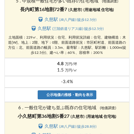
5 . 中規模一般住宅が多い既存の住宅地域
(地価調査)
長内町第16地割72番7
(久慈市)
(用途地域 住宅地)
久慈駅
(JR八戸線) (徒歩12.5分)
久慈駅
(三陸鉄道リアス線) (徒歩12.5分)
土地面積：229㎡、利用状況：住宅、利用状況詳細：住宅、建物構造：木
造[W]、地上：2階、地下：0階、前面道路状況：市区町村道、前面道路の
方位：北、前面道路の幅員：3.5m、最寄駅：久慈駅、駅距離：1,000m(徒
歩12.5分)、建ぺい率；60％、容積率：200％
4.8
万円/坪
1.5
万円/㎡
-3.4%
公示地価の推移・動向を表示
6 . 一般住宅が建ち並ぶ既存の住宅地域
(地価調査)
小久慈町第36地割5番27
(久慈市)
(用途地域 住宅地)
久慈駅
(JR八戸線) (徒歩28.8分)