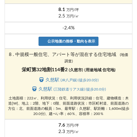
8.1
万円/坪
2.5
万円/㎡
-2.4%
公示地価の推移・動向を表示
8 . 中規模一般住宅、アパート等が混在する住宅地域
(地価
調査)
栄町第32地割114番2
(久慈市)
(用途地域 住宅地)
久慈駅
(JR八戸線) (徒歩20.0分)
久慈駅
(三陸鉄道リアス線) (徒歩20.0分)
土地面積：222㎡、利用状況：住宅、利用状況詳細：住宅、建物構造：木
造[W]、地上：2階、地下：0階、前面道路状況：市区町村道、前面道路の
方位：北、前面道路の幅員：5m、最寄駅：久慈駅、駅距離：1,600m(徒歩
20.0分)、建ぺい率；60％、容積率：200％
7.6
万円/坪
2.3
万円/㎡