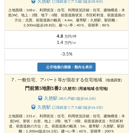
久慈駅
(三陸鉄道リアス線) (徒歩28.8分)
土地面積：168㎡、利用状況：住宅、利用状況詳細：住宅、建物構造：木
造[W]、地上：2階、地下：0階、前面道路状況：市区町村道、前面道路の
方位：北西、前面道路の幅員：4.4m、最寄駅：久慈駅、駅距離：
2,300m(徒歩28.8分)、建ぺい率；40％、容積率：80％
4.8
万円/坪
1.4
万円/㎡
-3.5%
公示地価の推移・動向を表示
7 . 一般住宅、アパート等が混在する住宅地域
(地価調査)
門前第5地割1番2
(久慈市)
(用途地域 住宅地)
久慈駅
(JR八戸線) (徒歩16.2分)
久慈駅
(三陸鉄道リアス線) (徒歩16.2分)
土地面積：231㎡、利用状況：住宅、利用状況詳細：住宅、建物構造：木
造[W]、形状：台形、地上：2階、地下：0階、前面道路状況：市区町村
道、前面道路の方位：北、前面道路の幅員：5m、最寄駅：久慈駅、駅距
離：1,300m(徒歩16.2分)、建ぺい率；60％、容積率：200％