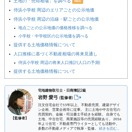
土地の「売却相場」を調べる
New
侍浜小学校 周辺のエリアごとの公示地価
侍浜小学校 周辺の沿線・駅ごとの公示地価
地点ごとの公示地価の価格推移を調べる
小学校・中学校区の公示地価を調べる
提供する土地価格情報について
人口推移に基づく不動産相場の将来見通し
侍浜小学校 周辺の将来人口推計(人口の予測)
提供する土地価格情報について
宅地建物取引士・日商簿記2級
岩野 愛弓
(監修者)
注文住宅会社で15年以上、不動産売買、建築デザイ
ン企画、営業企画等に従事。 主に土地や中古住宅の
売買契約、金融・司法書士手続きを経験。
自身でも
【監修者】
土地、中古住宅、商業施設等の売買経験あり。 2016
年より住宅・不動産専門ライターとしても活動中。
多数の不動産メディアで執筆・監修。
続きを読む...