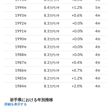
年
万円/坪
件
1994
8.4
+1.2%
5
年
万円/坪
件
1993
8.3
+0.6%
4
年
万円/坪
件
1992
8.3
+0.0%
4
年
万円/坪
件
1991
8.3
+0.0%
4
年
万円/坪
件
1990
8.3
+0.0%
4
年
万円/坪
件
1989
8.3
+0.0%
4
年
万円/坪
件
1988
8.3
+0.0%
4
年
万円/坪
件
1987
8.3
+0.4%
4
年
万円/坪
件
1986
8.3
+0.7%
4
年
万円/坪
件
1985
8.2
+1.2%
4
年
万円/坪
件
1984
8.1
+2.0%
4
年
万円/坪
件
岩手県における年別推移
詳細を表示する