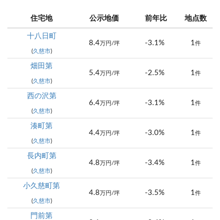
住宅地
公示地価
前年比
地点数
十八日町
8.4
-3.1%
1
万円/坪
件
(
久慈市
)
畑田第
5.4
-2.5%
1
万円/坪
件
(
久慈市
)
西の沢第
6.4
-3.1%
1
万円/坪
件
(
久慈市
)
湊町第
4.4
-3.0%
1
万円/坪
件
(
久慈市
)
長内町第
4.8
-3.4%
1
万円/坪
件
(
久慈市
)
小久慈町第
4.8
-3.5%
1
万円/坪
件
(
久慈市
)
門前第