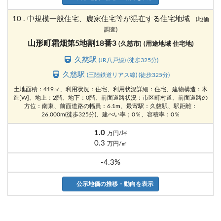
10 . 中規模一般住宅、農家住宅等が混在する住宅地域
(地価
調査)
山形町霜畑第5地割18番3
(久慈市)
(用途地域 住宅地)
久慈駅
(JR八戸線) (徒歩325分)
久慈駅
(三陸鉄道リアス線) (徒歩325分)
土地面積：419㎡、利用状況：住宅、利用状況詳細：住宅、建物構造：木
造[W]、地上：2階、地下：0階、前面道路状況：市区町村道、前面道路の
方位：南東、前面道路の幅員：6.1m、最寄駅：久慈駅、駅距離：
26,000m(徒歩325分)、建ぺい率；0％、容積率：0％
1.0
万円/坪
0.3
万円/㎡
-4.3%
公示地価の推移・動向を表示