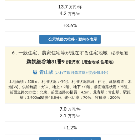
13.7
万円/坪
4.2
万円/㎡
+3.6%
公示地価の推移・動向を表示
6 . 一般住宅、農家住宅等が混在する住宅地域
(公示地価)
鵜飼細谷地81番9
(滝沢市)
(用途地域 住宅地)
青山駅
(いわて銀河鉄道線) (徒歩48.8分)
土地面積：338㎡、利用状況：住宅、利用状況詳細：住宅、建物構造：木
造[W]、供給施設：ガス、地上：2階、地下：0階、前面道路状況：市道、
前面道路の方位：北東、前面道路の幅員：4.2m、最寄駅：青山駅、駅距
離：3,900m(徒歩48.8分)、建ぺい率；70％、容積率：200％
7.0
万円/坪
2.1
万円/㎡
+1.2%