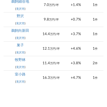
鵜飼細谷地
7.0
+1.4%
1
万円/坪
件
(
滝沢市
)
野沢
9.8
+0.7%
1
万円/坪
件
(
滝沢市
)
鵜飼向新田
14.4
+3.7%
1
万円/坪
件
(
滝沢市
)
巣子
12.1
+4.6%
1
万円/坪
件
(
滝沢市
)
牧野林
11.4
+3.8%
2
万円/坪
件
(
滝沢市
)
室小路
16.3
+4.7%
1
万円/坪
件
(
滝沢市
)