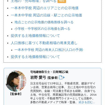
土地の「売却相場」を調べる
New
一本木中学校 周辺のエリアごとの公示地価
一本木中学校 周辺の沿線・駅ごとの公示地価
地点ごとの公示地価の価格推移を調べる
小学校・中学校区の公示地価を調べる
提供する土地価格情報について
人口推移に基づく不動産相場の将来見通し
一本木中学校 周辺の将来人口推計(人口の予測)
提供する土地価格情報について
宅地建物取引士・日商簿記2級
岩野 愛弓
(監修者)
注文住宅会社で15年以上、不動産売買、建築デザイ
ン企画、営業企画等に従事。 主に土地や中古住宅の
売買契約、金融・司法書士手続きを経験。
自身でも
【監修者】
土地、中古住宅、商業施設等の売買経験あり。 2016
年より住宅・不動産専門ライターとしても活動中。
多数の不動産メディアで執筆・監修。
続きを読む...