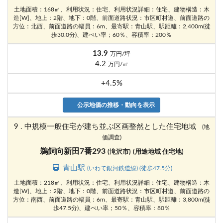
土地面積：168㎡、利用状況：住宅、利用状況詳細：住宅、建物構造：木
造[W]、地上：2階、地下：0階、前面道路状況：市区町村道、前面道路の
方位：北西、前面道路の幅員：6m、最寄駅：青山駅、駅距離：2,400m(徒
歩30.0分)、建ぺい率；60％、容積率：200％
13.9
万円/坪
4.2
万円/㎡
+4.5%
公示地価の推移・動向を表示
9 . 中規模一般住宅が建ち並ぶ区画整然とした住宅地域
(地
価調査)
鵜飼向新田7番293
(滝沢市)
(用途地域 住宅地)
青山駅
(いわて銀河鉄道線) (徒歩47.5分)
土地面積：218㎡、利用状況：住宅、利用状況詳細：住宅、建物構造：木
造[W]、地上：2階、地下：0階、前面道路状況：市区町村道、前面道路の
方位：南西、前面道路の幅員：6m、最寄駅：青山駅、駅距離：3,800m(徒
歩47.5分)、建ぺい率；50％、容積率：80％