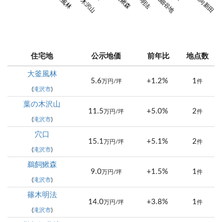
葉の木沢山
鵜飼細谷地
鵜飼向新田
住宅地
公示地価
前年比
地点数
大釜風林
5.6
+1.2%
1
万円/坪
件
(
滝沢市
)
葉の木沢山
11.5
+5.0%
2
万円/坪
件
(
滝沢市
)
穴口
15.1
+5.1%
2
万円/坪
件
(
滝沢市
)
鵜飼鰍森
9.0
+1.5%
1
万円/坪
件
(
滝沢市
)
篠木明法
14.0
+3.8%
1
万円/坪
件
(
滝沢市
)