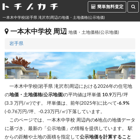
簡単無料査定
一本木中学校(岩手県 滝沢市)周辺の地価・土地価格(公示地価)
一本木中学校 周辺
地価・土地価格(公示地価)
岩手県
一本木中学校(岩手県 滝沢市)周辺における2026年の住宅地
の
地価・土地価格(公示地価)
の平均値は坪単価
10.9
万円/坪
(3.3 万円/㎡)です。
坪単価は、前年(2025年)に比べて
-6.9%
(-0.76万円/坪、-0.23万円/㎡)下落しています。
このページでは、一本木中学校 周辺内の
6
地点の地価データ
に基づき、最新の「公示地価」の情報を提供しています。 駅
からの距離や土地の面積を指定して
公示地価を計算すること