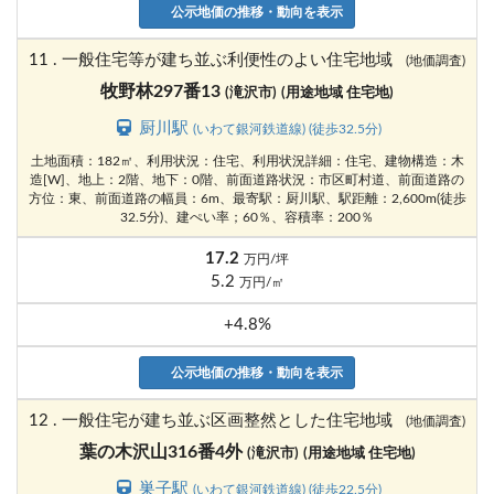
公示地価の推移・動向を表示
11 . 一般住宅等が建ち並ぶ利便性のよい住宅地域
(地価調査)
牧野林297番13
(滝沢市)
(用途地域 住宅地)
厨川駅
(いわて銀河鉄道線) (徒歩32.5分)
土地面積：182㎡、利用状況：住宅、利用状況詳細：住宅、建物構造：木
造[W]、地上：2階、地下：0階、前面道路状況：市区町村道、前面道路の
方位：東、前面道路の幅員：6m、最寄駅：厨川駅、駅距離：2,600m(徒歩
32.5分)、建ぺい率；60％、容積率：200％
17.2
万円/坪
5.2
万円/㎡
+4.8%
公示地価の推移・動向を表示
12 . 一般住宅が建ち並ぶ区画整然とした住宅地域
(地価調査)
葉の木沢山316番4外
(滝沢市)
(用途地域 住宅地)
巣子駅
(いわて銀河鉄道線) (徒歩22.5分)