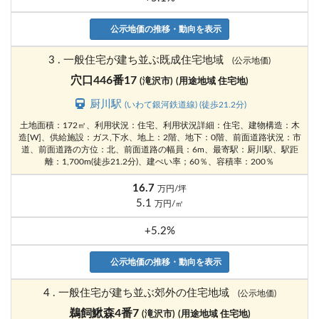
公示地価の推移・動向を表示
3 . 一般住宅が建ち並ぶ既成住宅地域
(公示地価)
穴口446番17
(滝沢市)
(用途地域 住宅地)
厨川駅
(いわて銀河鉄道線) (徒歩21.2分)
土地面積：172㎡、利用状況：住宅、利用状況詳細：住宅、建物構造：木
造[W]、供給施設：ガス,下水、地上：2階、地下：0階、前面道路状況：市
道、前面道路の方位：北、前面道路の幅員：6m、最寄駅：厨川駅、駅距
離：1,700m(徒歩21.2分)、建ぺい率；60％、容積率：200％
16.7
万円/坪
5.1
万円/㎡
+5.2%
公示地価の推移・動向を表示
4 . 一般住宅が建ち並ぶ郊外の住宅地域
(公示地価)
鵜飼鰍森4番7
(滝沢市)
(用途地域 住宅地)