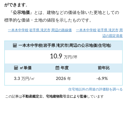
ができます
。
『
公示地価
』とは、建物などの価値を除いた更地としての
標準的な価値・土地の値段を示したものです。
一本木中学校(岩手県 滝沢市)周辺の路線価
一本木中学校(岩手県 滝沢市)周
辺の固定資産
一本木中学校(岩手県 滝沢市)周辺の公示地価(住宅地)
10.9
万円/坪
㎡単価
年度
前年比
3.3
2026
-6.9%
万円/㎡
年
住宅地以外の用途の評価額を調べる
この記事は
不動産鑑定士、宅地建物取引士により監修
しています