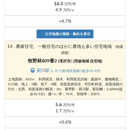
16.3
万円/坪
4.9
万円/㎡
+4.7%
公示地価の推移・動向を表示
14 . 農家住宅、一般住宅のほかに農地も多い住宅地域
(地価
調査)
牧野林809番2
(滝沢市)
(用途地域 住宅地)
厨川駅
(いわて銀河鉄道線) (徒歩32.5分)
土地面積：453㎡、利用状況：雑木、利用状況詳細：建築中、建物構造：
その他、地上：0階、地下：0階、前面道路状況：市区町村道、前面道路の
方位：北西、前面道路の幅員：3m、最寄駅：厨川駅、駅距離：2,600m(徒
歩32.5分)、建ぺい率；70％、容積率：200％
5.6
万円/坪
1.7
万円/㎡
+0.6%