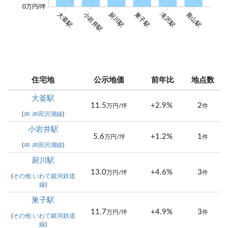
0万円/坪
大釜駅
小岩井駅
厨川駅
巣子駅
滝沢駅
青山駅
住宅地
公示地価
前年比
地点数
大釜駅
11.5
+2.9%
2
万円/坪
件
(
JR JR田沢湖線
)
小岩井駅
5.6
+1.2%
1
万円/坪
件
(
JR JR田沢湖線
)
厨川駅
13.0
+4.6%
3
万円/坪
件
(
その他 いわて銀河鉄道
線
)
巣子駅
11.7
+4.9%
3
万円/坪
件
(
その他 いわて銀河鉄道
線
)