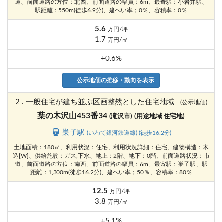
道、前面道路の方位：北西、前面道路の幅員：6m、最寄駅：小岩井駅、
駅距離：550m(徒歩6.9分)、建ぺい率；0％、容積率：0％
5.6
万円/坪
1.7
万円/㎡
+0.6%
公示地価の推移・動向を表示
2 . 一般住宅が建ち並ぶ区画整然とした住宅地域
(公示地価)
葉の木沢山453番34
(滝沢市)
(用途地域 住宅地)
巣子駅
(いわて銀河鉄道線) (徒歩16.2分)
土地面積：180㎡、利用状況：住宅、利用状況詳細：住宅、建物構造：木
造[W]、供給施設：ガス,下水、地上：2階、地下：0階、前面道路状況：市
道、前面道路の方位：南西、前面道路の幅員：6m、最寄駅：巣子駅、駅
距離：1,300m(徒歩16.2分)、建ぺい率；50％、容積率：80％
12.5
万円/坪
3.8
万円/㎡
+5.1%