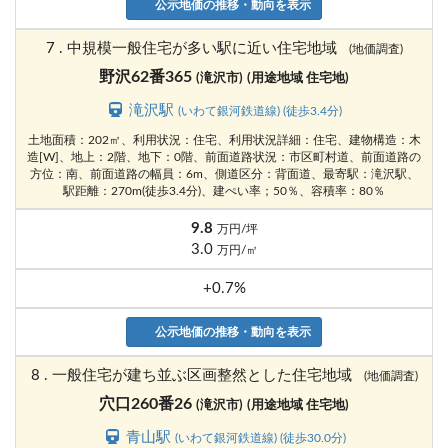
公示地価の推移・動向を表示
7 . 中規模一般住宅が多い駅に近い住宅地域
(地価調査)
野沢62番365
(滝沢市)
(用途地域 住宅地)
滝沢駅
(いわて銀河鉄道線) (徒歩3.4分)
土地面積：202㎡、利用状況：住宅、利用状況詳細：住宅、建物構造：木
造[W]、地上：2階、地下：0階、前面道路状況：市区町村道、前面道路の
方位：南、前面道路の幅員：6m、側道区分：背面道、最寄駅：滝沢駅、
駅距離：270m(徒歩3.4分)、建ぺい率；50％、容積率：80％
9.8
万円/坪
3.0
万円/㎡
+0.7%
公示地価の推移・動向を表示
8 . 一般住宅が建ち並ぶ区画整然とした住宅地域
(地価調査)
穴口260番26
(滝沢市)
(用途地域 住宅地)
青山駅
(いわて銀河鉄道線) (徒歩30.0分)