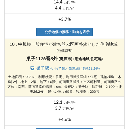
14.4
万円/坪
4.4
万円/㎡
+3.7%
公示地価の推移・動向を表示
10 . 中規模一般住宅が建ち並ぶ区画整然とした住宅地域
(地価調査)
巣子1176番8外
(滝沢市)
(用途地域 住宅地)
巣子駅
(いわて銀河鉄道線) (徒歩26.2分)
土地面積：208㎡、利用状況：住宅、利用状況詳細：住宅、建物構造：木
造[W]、地上：2階、地下：0階、前面道路状況：市区町村道、前面道路の
方位：南西、前面道路の幅員：6m、最寄駅：巣子駅、駅距離：2,100m(徒
歩26.2分)、建ぺい率；60％、容積率：200％
12.1
万円/坪
3.7
万円/㎡
+4.6%