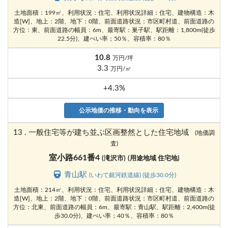
土地面積：199㎡、利用状況：住宅、利用状況詳細：住宅、建物構造：木
造[W]、地上：2階、地下：0階、前面道路状況：市区町村道、前面道路の
方位：東、前面道路の幅員：6m、最寄駅：巣子駅、駅距離：1,800m(徒歩
22.5分)、建ぺい率；50％、容積率：80％
10.8
万円/坪
3.3
万円/㎡
+4.3%
公示地価の推移・動向を表示
13 . 一般住宅等が建ち並ぶ区画整然とした住宅地域
(地価調
査)
室小路661番4
(滝沢市)
(用途地域 住宅地)
青山駅
(いわて銀河鉄道線) (徒歩30.0分)
土地面積：214㎡、利用状況：住宅、利用状況詳細：住宅、建物構造：木
造[W]、地上：2階、地下：0階、前面道路状況：市区町村道、前面道路の
方位：北東、前面道路の幅員：6m、最寄駅：青山駅、駅距離：2,400m(徒
歩30.0分)、建ぺい率；40％、容積率：80％