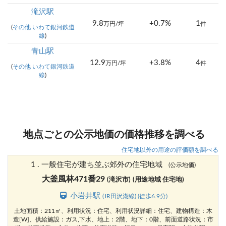
滝沢駅
9.8
+0.7%
1
万円/坪
件
(
その他 いわて銀河鉄道
線
)
青山駅
12.9
+3.8%
4
万円/坪
件
(
その他 いわて銀河鉄道
線
)
地点ごとの公示地価の価格推移を調べる
住宅地以外の用途の評価額を調べる
1 . 一般住宅が建ち並ぶ郊外の住宅地域
(公示地価)
大釜風林471番29
(滝沢市)
(用途地域 住宅地)
小岩井駅
(JR田沢湖線) (徒歩6.9分)
土地面積：211㎡、利用状況：住宅、利用状況詳細：住宅、建物構造：木
造[W]、供給施設：ガス,下水、地上：2階、地下：0階、前面道路状況：市