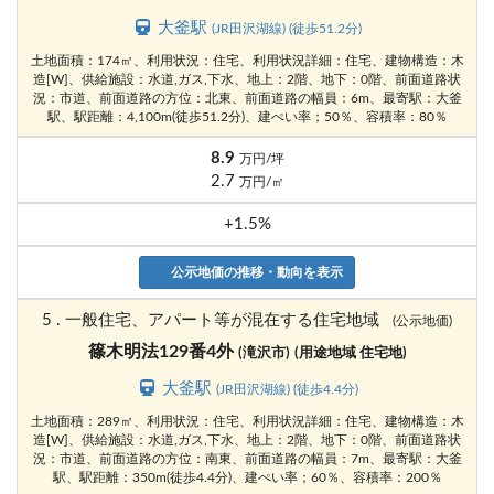
大釜駅
(JR田沢湖線) (徒歩51.2分)
土地面積：174㎡、利用状況：住宅、利用状況詳細：住宅、建物構造：木
造[W]、供給施設：水道,ガス,下水、地上：2階、地下：0階、前面道路状
況：市道、前面道路の方位：北東、前面道路の幅員：6m、最寄駅：大釜
駅、駅距離：4,100m(徒歩51.2分)、建ぺい率；50％、容積率：80％
8.9
万円/坪
2.7
万円/㎡
+1.5%
公示地価の推移・動向を表示
5 . 一般住宅、アパート等が混在する住宅地域
(公示地価)
篠木明法129番4外
(滝沢市)
(用途地域 住宅地)
大釜駅
(JR田沢湖線) (徒歩4.4分)
土地面積：289㎡、利用状況：住宅、利用状況詳細：住宅、建物構造：木
造[W]、供給施設：水道,ガス,下水、地上：2階、地下：0階、前面道路状
況：市道、前面道路の方位：南東、前面道路の幅員：7m、最寄駅：大釜
駅、駅距離：350m(徒歩4.4分)、建ぺい率；60％、容積率：200％