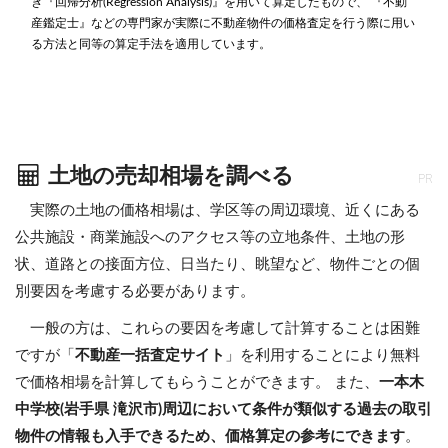
き『回帰分析(Regression Analysis)』を用いて算定したもので、 『不動
産鑑定士』などの専門家が実際に不動産物件の価格査定を行う際に用い
る方法と同等の算定手法を適用しています。
土地の売却相場を調べる
PR
実際の土地の価格相場は、学区等の周辺環境、近くにある
公共施設・商業施設へのアクセス等の立地条件、土地の形
状、道路との接面方位、日当たり、眺望など、物件ごとの個
別要因を考慮する必要があります。
一般の方は、これらの要因を考慮して計算することは困難
ですが「
不動産一括査定サイト
」を利用することにより無料
で価格相場を計算してもらうことができます。 また、
一本木
中学校(岩手県 滝沢市)周辺において条件が類似する過去の取引
物件の情報も入手できるため、価格算定の参考にできます
。