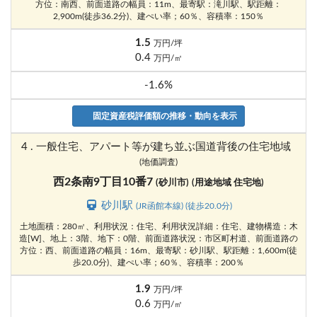
方位：南西、前面道路の幅員：11m、最寄駅：滝川駅、駅距離：
2,900m(徒歩36.2分)、建ぺい率；60％、容積率：150％
1.5
万円/坪
0.4
万円/㎡
-1.6%
固定資産税評価額の推移・動向を表示
4 . 一般住宅、アパート等が建ち並ぶ国道背後の住宅地域
(地価調査)
西2条南9丁目10番7
(砂川市)
(用途地域 住宅地)
砂川駅
(JR函館本線) (徒歩20.0分)
土地面積：280㎡、利用状況：住宅、利用状況詳細：住宅、建物構造：木
造[W]、地上：3階、地下：0階、前面道路状況：市区町村道、前面道路の
方位：西、前面道路の幅員：16m、最寄駅：砂川駅、駅距離：1,600m(徒
歩20.0分)、建ぺい率；60％、容積率：200％
1.9
万円/坪
0.6
万円/㎡