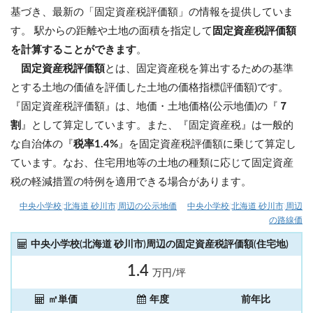
基づき、最新の「固定資産税評価額」の情報を提供していま
す。 駅からの距離や土地の面積を指定して
固定資産税評価額
を計算することができます
。
固定資産税評価額
とは、固定資産税を算出するための基準
とする土地の価値を評価した土地の価格指標(評価額)です。
『固定資産税評価額』は、地価・土地価格(公示地価)の『
７
割
』として算定しています。また、『固定資産税』は一般的
な自治体の『
税率1.4%
』を固定資産税評価額に乗じて算定し
ています。なお、住宅用地等の土地の種類に応じて固定資産
税の軽減措置の特例を適用できる場合があります。
中央小学校(北海道 砂川市)周辺の公示地価
中央小学校(北海道 砂川市)周辺
の路線価
中央小学校(北海道 砂川市)周辺の固定資産税評価額(住宅地)
1.4
万円/坪
㎡単価
年度
前年比