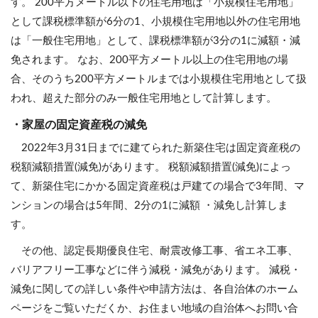
す。 200平方メートル以下の住宅用地は「小規模住宅用地」
として課税標準額が6分の1、小規模住宅用地以外の住宅用地
は「一般住宅用地」として、課税標準額が3分の1に減額・減
免されます。 なお、200平方メートル以上の住宅用地の場
合、そのうち200平方メートルまでは小規模住宅用地として扱
われ、超えた部分のみ一般住宅用地として計算します。
・家屋の固定資産税の減免
2022年3月31日までに建てられた新築住宅は固定資産税の
税額減額措置(減免)があります。 税額減額措置(減免)によっ
て、新築住宅にかかる固定資産税は戸建ての場合で3年間、マ
ンションの場合は5年間、2分の1に減額 ・減免し計算しま
す。
その他、認定長期優良住宅、耐震改修工事、省エネ工事、
バリアフリー工事などに伴う減税・減免があります。 減税・
減免に関しての詳しい条件や申請方法は、各自治体のホーム
ページをご覧いただくか、お住まい地域の自治体へお問い合