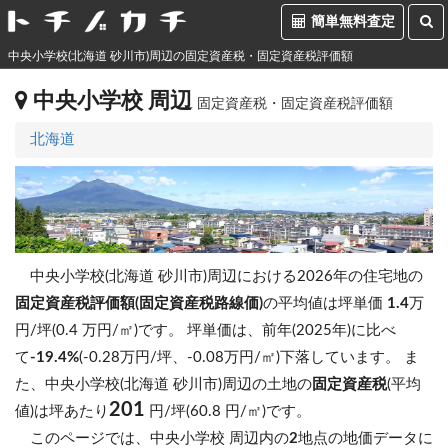
簡単無料査定
中央小学校(北海道 砂川市)周辺の固定資産税・固定資産税評価額
中央小学校 周辺
固定資産税・固定資産税評価額
北海道
中央小学校(北海道 砂川市)周辺における2026年の住宅地の
固定資産税評価額(固定資産税路線価)
の平均値は坪単価
1.4
万
円/坪(0.4 万円/㎡)です。
坪単価は、前年(2025年)に比べ
て
-19.4%
(-0.28万円/坪、-0.08万円/㎡)下落しています。
ま
た、中央小学校(北海道 砂川市)周辺の土地の
固定資産税
(平均
201
値)は坪あたり
円/坪(60.8 円/㎡)です。
このページでは、中央小学校 周辺内の
2
地点の地価データに