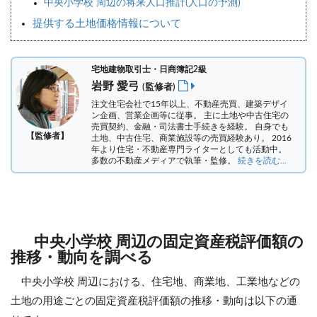
中央小学校 周辺の将来人口推計(人口の予測)
提供する土地価格情報について
宅地建物取引士・日商簿記2級
岩野 愛弓
(監修者)
注文住宅会社で15年以上、不動産売買、建築デザイ
ン企画、営業企画等に従事。 主に土地や中古住宅の
売買契約、金融・司法書士手続きを経験。
自身でも
【監修者】
土地、中古住宅、商業施設等の売買経験あり。 2016
年より住宅・不動産専門ライターとしても活動中。
多数の不動産メディアで執筆・監修。
続きを読む...
中央小学校 周辺の固定資産税評価額の
推移・動向を調べる
中央小学校 周辺における、住宅地、商業地、工業地などの
土地の用途ごとの固定資産税評価額の推移・動向は以下の通