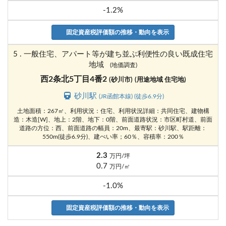
-1.2%
固定資産税評価額の推移・動向を表示
5 . 一般住宅、アパート等が建ち並ぶ利便性の良い既成住宅
地域
(地価調査)
西2条北5丁目4番2
(砂川市)
(用途地域 住宅地)
砂川駅
(JR函館本線) (徒歩6.9分)
土地面積：267㎡、利用状況：住宅、利用状況詳細：共同住宅、建物構
造：木造[W]、地上：2階、地下：0階、前面道路状況：市区町村道、前面
道路の方位：西、前面道路の幅員：20m、最寄駅：砂川駅、駅距離：
550m(徒歩6.9分)、建ぺい率；60％、容積率：200％
2.3
万円/坪
0.7
万円/㎡
-1.0%
固定資産税評価額の推移・動向を表示