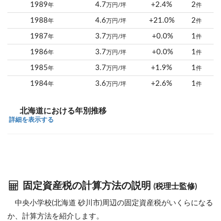
1989
4.7
+2.4%
2
年
万円/坪
件
1988
4.6
+21.0%
2
年
万円/坪
件
1987
3.7
+0.0%
1
年
万円/坪
件
1986
3.7
+0.0%
1
年
万円/坪
件
1985
3.7
+1.9%
1
年
万円/坪
件
1984
3.6
+2.6%
1
年
万円/坪
件
北海道における年別推移
詳細を表示する
固定資産税の計算方法の説明
(税理士監修)
中央小学校(北海道 砂川市)周辺の固定資産税がいくらになる
か、計算方法を紹介します。