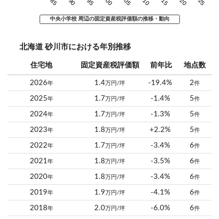
中央小学校 周辺の固定資産税評価額の推移・動向
北海道 砂川市における年別推移
住宅地
固定資産税評価額
前年比
地点数
2026
1.4
-19.4%
2
年
万円/坪
件
2025
1.7
-1.4%
5
年
万円/坪
件
2024
1.7
-1.3%
5
年
万円/坪
件
2023
1.8
+2.2%
5
年
万円/坪
件
2022
1.7
-3.4%
6
年
万円/坪
件
2021
1.8
-3.5%
6
年
万円/坪
件
2020
1.8
-3.4%
6
年
万円/坪
件
2019
1.9
-4.1%
6
年
万円/坪
件
2018
2.0
-6.0%
6
年
万円/坪
件