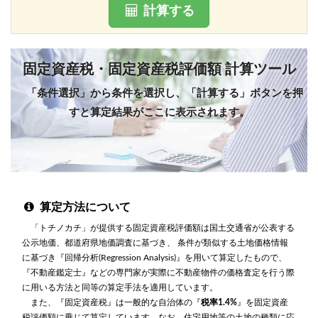
計算する
固定資産税・固定資産税評価額 計算ツール
「条件選択」から条件を選択し、「計算する」ボタンを押
すと算定結果がここに表示されます。
算定方法について
「トチノカチ」が提供する固定資産税評価額は国土交通省が公表する
公示地価、都道府県地価調査に基づき、 条件が類似する土地価格情報
に基づき『回帰分析(Regression Analysis)』を用いて算定したもので、
『不動産鑑定士』などの専門家が実際に不動産物件の価格査定を行う際
に用いる方法と同等の算定手法を適用しています。
また、『固定資産税』は一般的な自治体の『
税率1.4%
』を固定資産
税評価額に乗じて算定しています。なお、住宅用地等の土地の種類に応