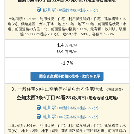
吉野3条南8丁目324番38
(砂川市)
(用途地域 住宅地)
砂川駅
(JR函館本線) (徒歩28.8分)
土地面積：260㎡、利用状況：住宅、利用状況詳細：住宅、建物構造：木
造[W]、供給施設：ガス,下水、地上：3階、地下：0階、前面道路状況：市
道、前面道路の方位：北、前面道路の幅員：11m、最寄駅：砂川駅、駅距
離：2,300m(徒歩28.8分)、建ぺい率；50％、容積率：80％
1.4
万円/坪
0.4
万円/㎡
-1.7%
固定資産税評価額の推移・動向を表示
3 . 一般住宅の中に空地等が見られる住宅地域
(地価調査)
空知太西3条5丁目94番23
(砂川市)
(用途地域 住宅地)
滝川駅
(JR函館本線) (徒歩36.2分)
滝川駅
(JR根室本線) (徒歩36.2分)
土地面積：301㎡、利用状況：住宅、利用状況詳細：住宅、建物構造：木
造[W]、地上：2階、地下：0階、前面道路状況：市区町村道、前面道路の