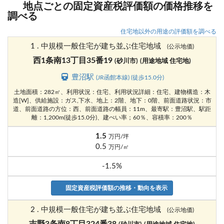
地点ごとの固定資産税評価額の価格推移を
調べる
住宅地以外の用途の評価額を調べる
1 . 中規模一般住宅が建ち並ぶ住宅地域
(公示地価)
西1条南13丁目35番19
(砂川市)
(用途地域 住宅地)
豊沼駅
(JR函館本線) (徒歩15.0分)
土地面積：282㎡、利用状況：住宅、利用状況詳細：住宅、建物構造：木
造[W]、供給施設：ガス,下水、地上：2階、地下：0階、前面道路状況：市
道、前面道路の方位：西、前面道路の幅員：11m、最寄駅：豊沼駅、駅距
離：1,200m(徒歩15.0分)、建ぺい率；60％、容積率：200％
1.5
万円/坪
0.5
万円/㎡
-1.5%
固定資産税評価額の推移・動向を表示
2 . 中規模一般住宅が建ち並ぶ住宅地域
(公示地価)