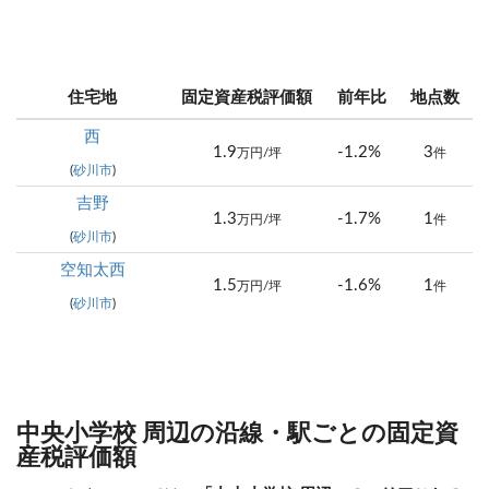
住宅地
固定資産税評価額
前年比
地点数
西
1.9
-1.2%
3
万円/坪
件
(
砂川市
)
吉野
1.3
-1.7%
1
万円/坪
件
(
砂川市
)
空知太西
1.5
-1.6%
1
万円/坪
件
(
砂川市
)
中央小学校 周辺の沿線・駅ごとの固定資
産税評価額