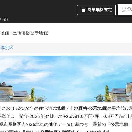
簡単無料査定
地価)
区
地価・土地価格(公示地価)
厚別区
)における2026年の住宅地の
地価・土地価格(公示地価)
の平均値は
坪単価は、前年(2025年)に比べて
+2.6%
(1.0万円/坪、0.3万円/㎡
幌市厚別区内の
26
地点の地価データに基づき、最新の「公示地価