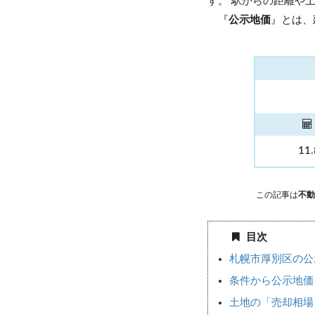
す。 駅からの距離や
『
公示地価
』とは、
11
この記事は
不動
目次
札幌市厚別区の公
条件から公示地価
土地の「売却相