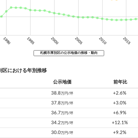
1990
1995
2000
2005
2010
2015
札幌市厚別区の公示地価の推移・動向
厚別区における年別推移
公示地価
前年比
38.8
+2.6%
万円/坪
37.8
+3.0%
万円/坪
36.7
+6.9%
万円/坪
34.2
+12.1%
万円/坪
30.0
+9.2%
万円/坪