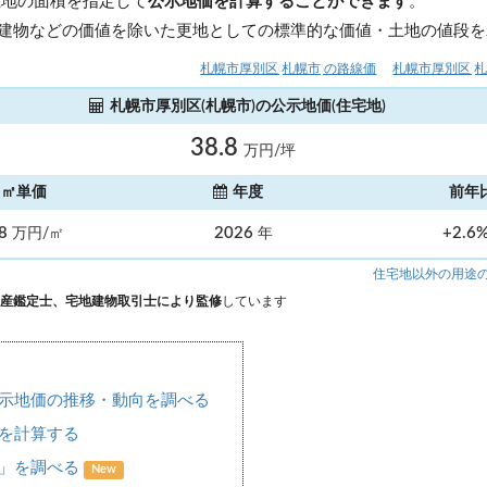
土地の面積を指定して
公示地価を計算することができます
。
建物などの価値を除いた更地としての標準的な価値・土地の値段を
札幌市厚別区(札幌市)の路線価
札幌市厚別区(
札幌市厚別区(札幌市)の公示地価(住宅地)
38.8
万円/坪
㎡単価
年度
前年
.8
2026
+2.6
万円/㎡
年
住宅地以外の用途
産鑑定士、宅地建物取引士により監修
しています
示地価の推移・動向を調べる
を計算する
場」を調べる
New