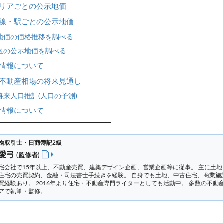
リアごとの公示地価
線・駅ごとの公示地価
地価の価格推移を調べる
区の公示地価を調べる
情報について
不動産相場の将来見通し
来人口推計(人口の予測)
情報について
物取引士・日商簿記2級
 愛弓
(監修者)
宅会社で15年以上、不動産売買、建築デザイン企画、営業企画等に従事。 主に土地
住宅の売買契約、金融・司法書士手続きを経験。
自身でも土地、中古住宅、商業施
買経験あり。 2016年より住宅・不動産専門ライターとしても活動中。 多数の不動
アで執筆・監修。