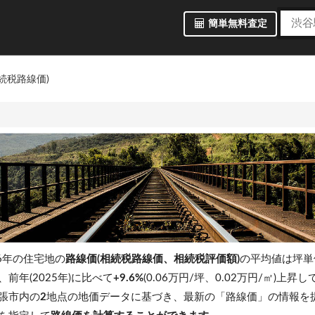
簡単無料査定
続税路線価)
6年の住宅地の
路線価(相続税路線価、相続税評価額)
の平均値は坪
前年(2025年)に比べて
+9.6%
(0.06万円/坪、0.02万円/㎡)上昇
張市内の
2
地点の地価データに基づき、最新の「路線価」の情報を