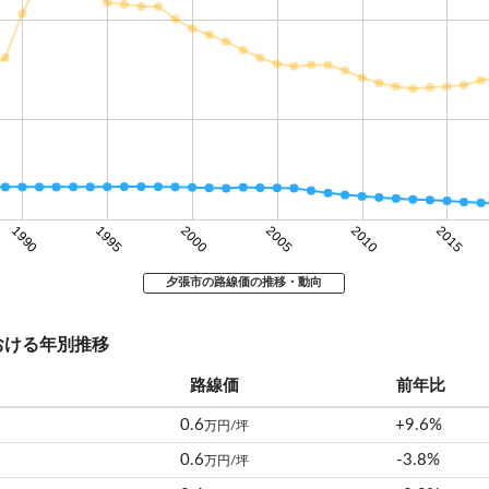
1990
1995
2000
2005
2010
2015
夕張市の路線価の推移・動向
おける年別推移
路線価
前年比
0.6
+9.6%
万円/坪
0.6
-3.8%
万円/坪