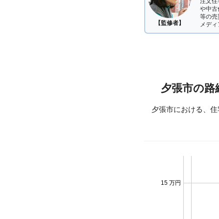
注文住
や中古
等の売
【監修者】
メディ
夕張市の路
夕張市における、住
15 万円