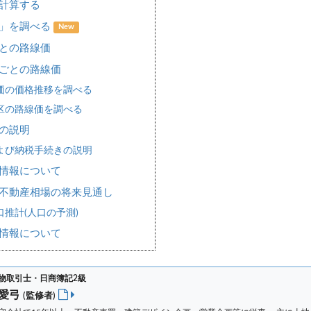
計算する
場」を調べる
New
との路線価
ごとの路線価
価の価格推移を調べる
区の路線価を調べる
の説明
よび納税手続きの説明
情報について
不動産相場の将来見通し
推計(人口の予測)
情報について
物取引士・日商簿記2級
 愛弓
(監修者)