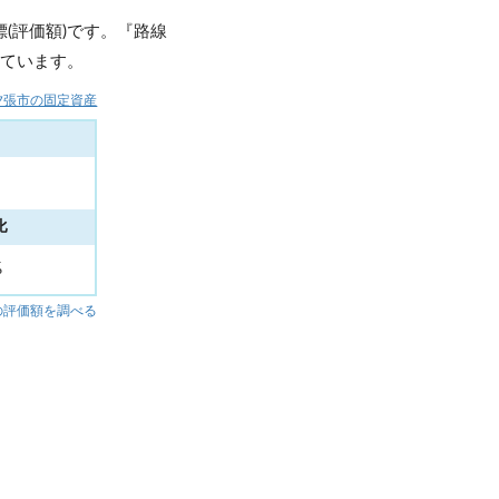
(評価額)です。『路線
しています。
夕張市の固定資産
比
%
の評価額を調べる