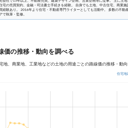
宅会社で15年以上、不動産売買、建築デザイン企画、営業企画等に従事。 主に土地
住宅の売買契約、金融・司法書士手続きを経験。
自身でも土地、中古住宅、商業施
買経験あり。 2016年より住宅・不動産専門ライターとしても活動中。 多数の不動
アで執筆・監修。
線価の推移・動向を調べる
宅地、商業地、工業地などの土地の用途ごとの路線価の推移・動向
住宅地