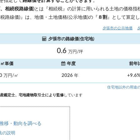
を指定して
路線価を計算することができます
。
額、相続税路線価)
とは『相続税』の計算に用いられる土地の価格指標
税路線価)』は、地価・土地価格(公示地価)の『
８割
』として算定
夕張市の公示地価
夕張市の路線価(住宅地)
0.6
万円/坪
㎡単価
年度
前年
20
2026
+9.6
万円/㎡
年
住宅地以外の用途
産鑑定士、宅地建物取引士により監修
しています
推移・動向を調べる
法の説明