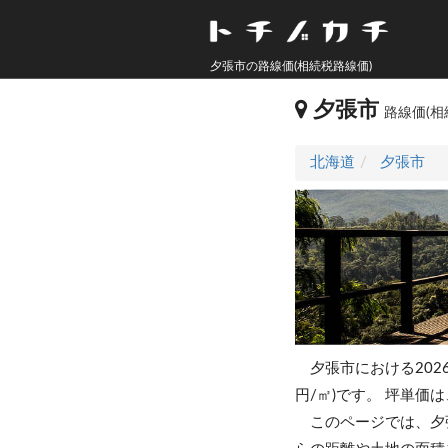
夕張市の路線価(相続税路線価)
夕張市
路線価(相
北海道
夕張市
夕張市における202
円/㎡)です。
坪単価は、
このページでは、夕