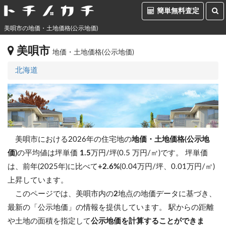
簡単無料査定
美唄市の地価・土地価格(公示地価)
美唄市
地価・土地価格(公示地価)
北海道
美唄市における2026年の住宅地の
地価・土地価格(公示地
価)
の平均値は坪単価
1.5
万円/坪(0.5 万円/㎡)です。
坪単価
は、前年(2025年)に比べて
+2.6%
(0.04万円/坪、0.01万円/㎡)
上昇しています。
このページでは、美唄市内の
2
地点の地価データに基づき、
最新の「公示地価」の情報を提供しています。 駅からの距離
や土地の面積を指定して
公示地価を計算することができま