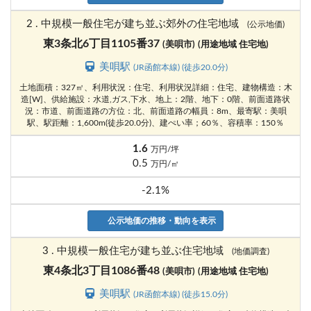
2 . 中規模一般住宅が建ち並ぶ郊外の住宅地域
(公示地価)
東3条北6丁目1105番37
(美唄市)
(用途地域 住宅地)
美唄駅
(JR函館本線) (徒歩20.0分)
土地面積：327㎡、利用状況：住宅、利用状況詳細：住宅、建物構造：木
造[W]、供給施設：水道,ガス,下水、地上：2階、地下：0階、前面道路状
況：市道、前面道路の方位：北、前面道路の幅員：8m、最寄駅：美唄
駅、駅距離：1,600m(徒歩20.0分)、建ぺい率；60％、容積率：150％
1.6
万円/坪
0.5
万円/㎡
-2.1%
公示地価の推移・動向を表示
3 . 中規模一般住宅が建ち並ぶ住宅地域
(地価調査)
東4条北3丁目1086番48
(美唄市)
(用途地域 住宅地)
美唄駅
(JR函館本線) (徒歩15.0分)