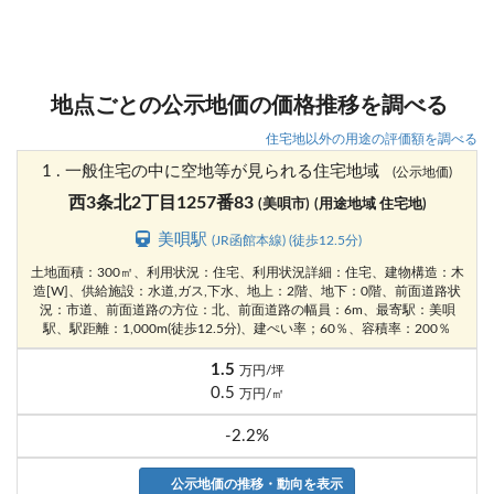
地点ごとの公示地価の価格推移を調べる
住宅地以外の用途の評価額を調べる
1 . 一般住宅の中に空地等が見られる住宅地域
(公示地価)
西3条北2丁目1257番83
(美唄市)
(用途地域 住宅地)
美唄駅
(JR函館本線) (徒歩12.5分)
土地面積：300㎡、利用状況：住宅、利用状況詳細：住宅、建物構造：木
造[W]、供給施設：水道,ガス,下水、地上：2階、地下：0階、前面道路状
況：市道、前面道路の方位：北、前面道路の幅員：6m、最寄駅：美唄
駅、駅距離：1,000m(徒歩12.5分)、建ぺい率；60％、容積率：200％
1.5
万円/坪
0.5
万円/㎡
-2.2%
公示地価の推移・動向を表示