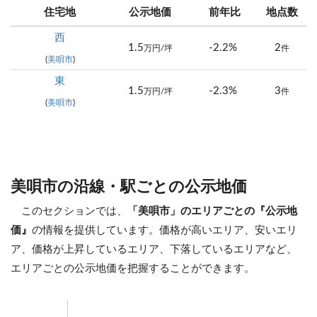
住宅地
公示地価
前年比
地点数
西
1.5
-2.2%
2
万円/坪
件
(
美唄市
)
東
1.5
-2.3%
3
万円/坪
件
(
美唄市
)
美唄市の沿線・駅ごとの公示地価
このセクションでは、
「美唄市」のエリアごとの『公示地
価』
の情報を提供しています。価格が高いエリア、安いエリ
ア、価格が上昇しているエリア、下落しているエリアなど、
エリアごとの公示地価を把握することができます。