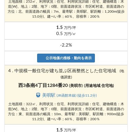
土地面積：252㎡、利用状況：住宅、利用状況詳細：住宅、建物構造：木
造[W]、地上：2階、地下：0階、前面道路状況：市区町村道、前面道路の
方位：北、前面道路の幅員：7m、最寄駅：美唄駅、駅距離：1,200m(徒歩
15.0分)、建ぺい率；60％、容積率：200％
1.5
万円/坪
0.5
万円/㎡
-2.2%
公示地価の推移・動向を表示
4 . 中規模一般住宅が建ち並ぶ区画整然とした住宅地域
(地
価調査)
西3条南4丁目1284番20
(美唄市)
(用途地域 住宅地)
美唄駅
(JR函館本線) (徒歩11.2分)
土地面積：322㎡、利用状況：住宅、利用状況詳細：住宅、建物構造：木
造[W]、地上：2階、地下：0階、前面道路状況：市区町村道、前面道路の
方位：東、前面道路の幅員：10m、最寄駅：美唄駅、駅距離：900m(徒歩
11.2分)、建ぺい率；60％、容積率：200％
1.5
万円/坪