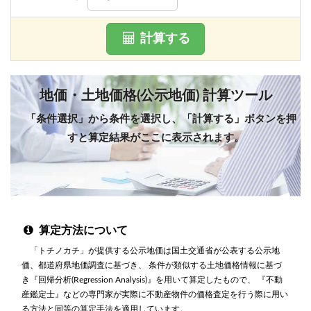
計算する
地価・土地価格(公示地価) 計算ツール
「条件選択」から条件を選択し、「計算する」ボタンを押
すと算定結果がここに表示されます。
算定方法について
「トチノカチ」が提供する公示地価は国土交通省が公表する公示地
価、都道府県地価調査に基づき、 条件が類似する土地価格情報に基づ
き『回帰分析(Regression Analysis)』を用いて算定したもので、 『不動
産鑑定士』などの専門家が実際に不動産物件の価格査定を行う際に用い
る方法と同等の算定手法を適用しています。