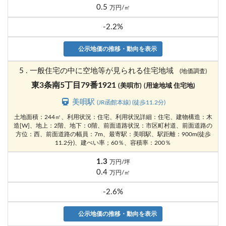
0.5
万円/㎡
-2.2%
公示地価の推移・動向を表示
5 . 一般住宅の中に空地等が見られる住宅地域
(地価調査)
東3条南5丁目79番1921
(美唄市)
(用途地域 住宅地)
美唄駅
(JR函館本線) (徒歩11.2分)
土地面積：244㎡、利用状況：住宅、利用状況詳細：住宅、建物構造：木
造[W]、地上：2階、地下：0階、前面道路状況：市区町村道、前面道路の
方位：西、前面道路の幅員：7m、最寄駅：美唄駅、駅距離：900m(徒歩
11.2分)、建ぺい率；60％、容積率：200％
1.3
万円/坪
0.4
万円/㎡
-2.6%
公示地価の推移・動向を表示