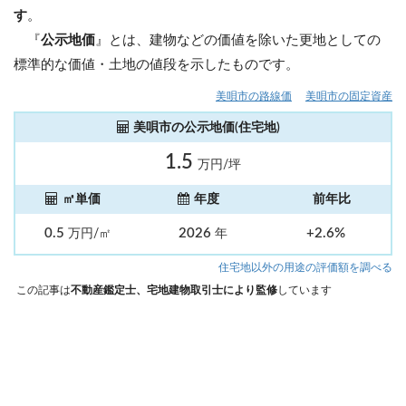
す
。
『
公示地価
』とは、建物などの価値を除いた更地としての
標準的な価値・土地の値段を示したものです。
美唄市の路線価
美唄市の固定資産
美唄市の公示地価(住宅地)
1.5
万円/坪
㎡単価
年度
前年比
0.5
2026
+2.6%
万円/㎡
年
住宅地以外の用途の評価額を調べる
この記事は
不動産鑑定士、宅地建物取引士により監修
しています