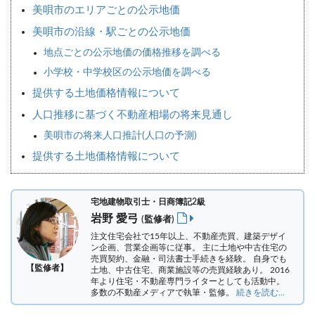
美唄市のエリアごとの公示地価
美唄市の沿線・駅ごとの公示地価
地点ごとの公示地価の価格推移を調べる
小学校・中学校区の公示地価を調べる
提供する土地価格情報について
人口推移に基づく不動産相場の将来見通し
美唄市の将来人口推計(人口の予測)
提供する土地価格情報について
宅地建物取引士・日商簿記2級
岩野 愛弓
(監修者)
注文住宅会社で15年以上、不動産売買、建築デザイ
ン企画、営業企画等に従事。 主に土地や中古住宅の
売買契約、金融・司法書士手続きを経験。
自身でも
【監修者】
土地、中古住宅、商業施設等の売買経験あり。 2016
年より住宅・不動産専門ライターとしても活動中。
多数の不動産メディアで執筆・監修。
続きを読む...