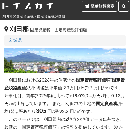
簡単無料査定
刈田郡の固定資産税・固定資産税評価額
刈田郡
固定資産税・固定資産税評価額
宮城県
刈田郡における2026年の住宅地の
固定資産税評価額(固定資
産税路線価)
の平均値は坪単価
2.2
万円/坪(0.7 万円/㎡)です。
坪単価は、前年(2025年)に比べて
+18.0%
(0.4万円/坪、0.12万
円/㎡)上昇しています。
また、刈田郡の土地の
固定資産税
(平
305
均値)は坪あたり
円/坪(92.2 円/㎡)です。
このページでは、刈田郡内の
2
地点の地価データに基づき、
最新の「固定資産税評価額」の情報を提供しています。 駅か