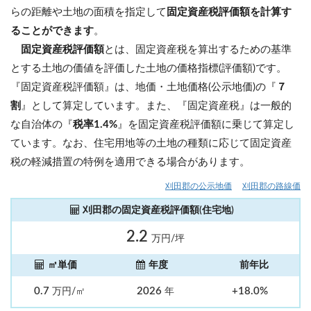
らの距離や土地の面積を指定して
固定資産税評価額を計算す
ることができます
。
固定資産税評価額
とは、固定資産税を算出するための基準
とする土地の価値を評価した土地の価格指標(評価額)です。
『固定資産税評価額』は、地価・土地価格(公示地価)の『
７
割
』として算定しています。また、『固定資産税』は一般的
な自治体の『
税率1.4%
』を固定資産税評価額に乗じて算定し
ています。なお、住宅用地等の土地の種類に応じて固定資産
税の軽減措置の特例を適用できる場合があります。
刈田郡の公示地価
刈田郡の路線価
刈田郡の固定資産税評価額(住宅地)
2.2
万円/坪
㎡単価
年度
前年比
0.7
2026
+18.0%
万円/㎡
年