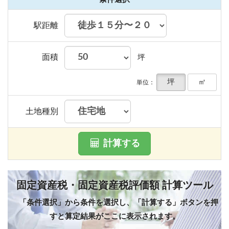
駅距離
面積
坪
坪
㎡
単位：
土地種別
計算する
固定資産税・固定資産税評価額 計算ツール
「条件選択」から条件を選択し、「計算する」ボタンを押
すと算定結果がここに表示されます。