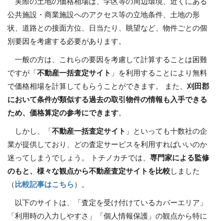
実際の土地の価格相場は、学区等の周辺環境、近くにある
公共施設・商業施設へのアクセス等の立地条件、土地の形
状、道路との接面方位、日当たり、眺望など、物件ごとの個
別要因を考慮する必要があります。
一般の方は、これらの要因を考慮して計算することは困難
ですが「
不動産一括査定サイト
」を利用することにより無料
で価格相場を計算してもらうことができます。 また、
刈田郡
において条件が類似する過去の取引物件の情報も入手できる
ため、価格算定の参考にできます
。
しかし、「
不動産一括査定サイト
」といっても十数社の企
業が提供しており、どの査定サービスを利用すればいいのか
迷ってしまうでしょう。 トチノカチでは、
専門家による監修
のもと、様々な観点から不動産査定サイトを比較
しました
（
比較記事はこちら
）。
以下のサイトは、「査定を受け付けているカバーエリア」
「利用時の入力しやすさ」「個人情報保護」の観点から特に