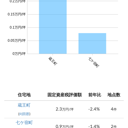
0.2万円/坪
0.15万円/坪
0.1万円/坪
0.05万円/坪
0万円/坪
蔵王町
七ケ宿町
住宅地
固定資産税評価額
前年比
地点数
蔵王町
2.3
-2.4%
4
万円/坪
件
(
刈田郡
)
七ケ宿町
0.9
-1.4%
2
万円/坪
件