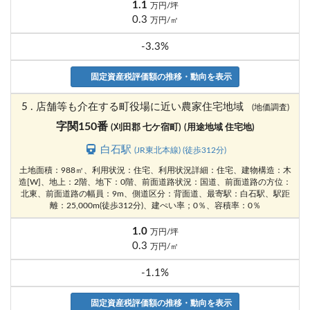
1.1
万円/坪
0.3
万円/㎡
-3.3%
固定資産税評価額の推移・動向を表示
5 . 店舗等も介在する町役場に近い農家住宅地域
(地価調査)
字関150番
(刈田郡 七ケ宿町)
(用途地域 住宅地)
白石駅
(JR東北本線) (徒歩312分)
土地面積：988㎡、利用状況：住宅、利用状況詳細：住宅、建物構造：木
造[W]、地上：2階、地下：0階、前面道路状況：国道、前面道路の方位：
北東、前面道路の幅員：9m、側道区分：背面道、最寄駅：白石駅、駅距
離：25,000m(徒歩312分)、建ぺい率；0％、容積率：0％
1.0
万円/坪
0.3
万円/㎡
-1.1%
固定資産税評価額の推移・動向を表示