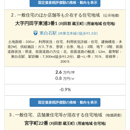
固定資産税評価額の推移・動向を表示
2 . 一般住宅のほか店舗等も介在する住宅地域
(公示地価)
大字円田字東浦3番1
(刈田郡 蔵王町)
(用途地域 住宅地)
東白石駅
(JR東北本線) (徒歩91.2分)
土地面積：330㎡、利用状況：住宅、利用状況詳細：住宅、建物構造：木
造[W]、供給施設：ガス,下水、形状：台形、地上：2階、地下：0階、前面
道路状況：県道、前面道路の方位：北、前面道路の幅員：12m、最寄駅：
東白石駅、駅距離：7,300m(徒歩91.2分)、建ぺい率；70％、容積率：
200％
2.6
万円/坪
0.8
万円/㎡
-0.9%
固定資産税評価額の推移・動向を表示
3 . 一般住宅、店舗兼住宅等が混在する住宅地域
(地価調査)
宮字町22番
(刈田郡 蔵王町)
(用途地域 住宅地)