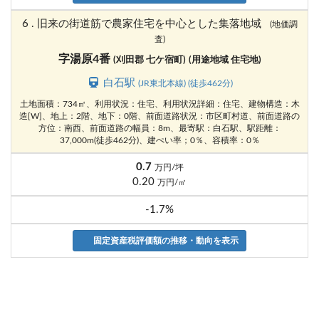
6 . 旧来の街道筋で農家住宅を中心とした集落地域
(地価調
査)
字湯原4番
(刈田郡 七ケ宿町)
(用途地域 住宅地)
白石駅
(JR東北本線) (徒歩462分)
土地面積：734㎡、利用状況：住宅、利用状況詳細：住宅、建物構造：木
造[W]、地上：2階、地下：0階、前面道路状況：市区町村道、前面道路の
方位：南西、前面道路の幅員：8m、最寄駅：白石駅、駅距離：
37,000m(徒歩462分)、建ぺい率；0％、容積率：0％
0.7
万円/坪
0.20
万円/㎡
-1.7%
固定資産税評価額の推移・動向を表示