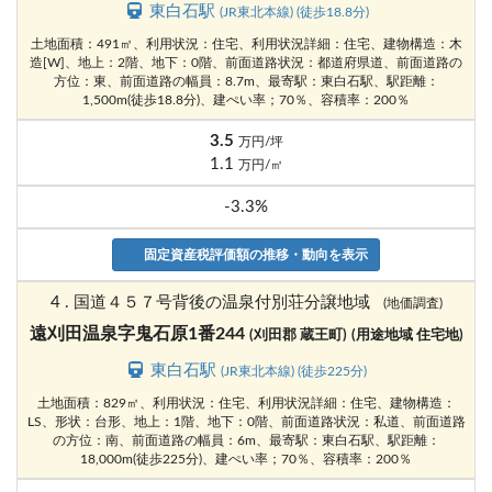
東白石駅
(JR東北本線) (徒歩18.8分)
土地面積：491㎡、利用状況：住宅、利用状況詳細：住宅、建物構造：木
造[W]、地上：2階、地下：0階、前面道路状況：都道府県道、前面道路の
方位：東、前面道路の幅員：8.7m、最寄駅：東白石駅、駅距離：
1,500m(徒歩18.8分)、建ぺい率；70％、容積率：200％
3.5
万円/坪
1.1
万円/㎡
-3.3%
固定資産税評価額の推移・動向を表示
4 . 国道４５７号背後の温泉付別荘分譲地域
(地価調査)
遠刈田温泉字鬼石原1番244
(刈田郡 蔵王町)
(用途地域 住宅地)
東白石駅
(JR東北本線) (徒歩225分)
土地面積：829㎡、利用状況：住宅、利用状況詳細：住宅、建物構造：
LS、形状：台形、地上：1階、地下：0階、前面道路状況：私道、前面道路
の方位：南、前面道路の幅員：6m、最寄駅：東白石駅、駅距離：
18,000m(徒歩225分)、建ぺい率；70％、容積率：200％