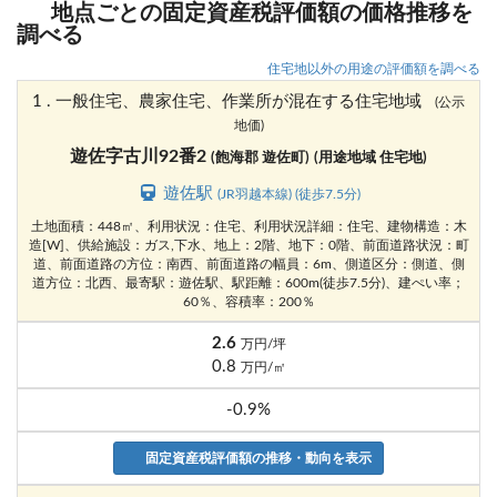
地点ごとの固定資産税評価額の価格推移を
調べる
住宅地以外の用途の評価額を調べる
1 . 一般住宅、農家住宅、作業所が混在する住宅地域
(公示
地価)
遊佐字古川92番2
(飽海郡 遊佐町)
(用途地域 住宅地)
遊佐駅
(JR羽越本線) (徒歩7.5分)
土地面積：448㎡、利用状況：住宅、利用状況詳細：住宅、建物構造：木
造[W]、供給施設：ガス,下水、地上：2階、地下：0階、前面道路状況：町
道、前面道路の方位：南西、前面道路の幅員：6m、側道区分：側道、側
道方位：北西、最寄駅：遊佐駅、駅距離：600m(徒歩7.5分)、建ぺい率；
60％、容積率：200％
2.6
万円/坪
0.8
万円/㎡
-0.9%
固定資産税評価額の推移・動向を表示