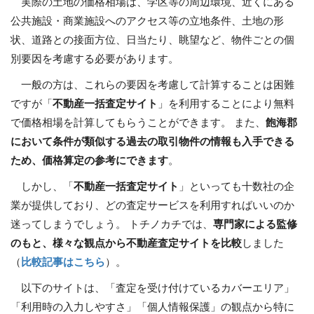
実際の土地の価格相場は、学区等の周辺環境、近くにある
公共施設・商業施設へのアクセス等の立地条件、土地の形
状、道路との接面方位、日当たり、眺望など、物件ごとの個
別要因を考慮する必要があります。
一般の方は、これらの要因を考慮して計算することは困難
ですが「
不動産一括査定サイト
」を利用することにより無料
で価格相場を計算してもらうことができます。 また、
飽海郡
において条件が類似する過去の取引物件の情報も入手できる
ため、価格算定の参考にできます
。
しかし、「
不動産一括査定サイト
」といっても十数社の企
業が提供しており、どの査定サービスを利用すればいいのか
迷ってしまうでしょう。 トチノカチでは、
専門家による監修
のもと、様々な観点から不動産査定サイトを比較
しました
（
比較記事はこちら
）。
以下のサイトは、「査定を受け付けているカバーエリア」
「利用時の入力しやすさ」「個人情報保護」の観点から特に