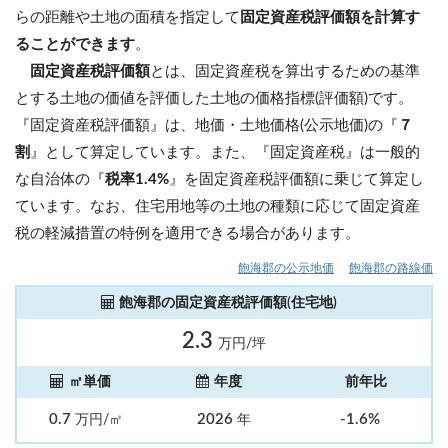
らの距離や土地の面積を指定して
固定資産税評価額を計算す
ることができます
。
固定資産税評価額
とは、固定資産税を算出するための基準
とする土地の価値を評価した土地の価格指標(評価額)です。
『固定資産税評価額』は、地価・土地価格(公示地価)の『
７
割
』として算定しています。また、『固定資産税』は一般的
な自治体の『
税率1.4%
』を固定資産税評価額に乗じて算定し
ています。なお、住宅用地等の土地の種類に応じて固定資産
税の軽減措置の特例を適用できる場合があります。
飽海郡の公示地価
飽海郡の路線価
飽海郡の固定資産税評価額(住宅地)
2.3
万円/坪
㎡単価
年度
前年比
0.7
2026
-1.6%
万円/㎡
年