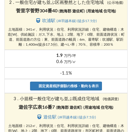
2 . 一般住宅が建ち並ぶ区画整然とした住宅地域
(公示地価)
菅里字菅野304番40
(飽海郡 遊佐町)
(用途地域 住宅地)
吹浦駅
(JR羽越本線) (徒歩17.5分)
土地面積：341㎡、利用状況：住宅、利用状況詳細：住宅、建物構造：木
造[W]、供給施設：ガス,下水、地上：2階、地下：0階、前面道路状況：町
道、前面道路の方位：東、前面道路の幅員：6m、最寄駅：吹浦駅、駅距
離：1,400m(徒歩17.5分)、建ぺい率；70％、容積率：200％
1.9
万円/坪
0.6
万円/㎡
-1.1%
固定資産税評価額の推移・動向を表示
3 . 小規模一般住宅が建ち並ぶ既成住宅地域
(地価調査)
遊佐字広表16番7
(飽海郡 遊佐町)
(用途地域 住宅地)
遊佐駅
(JR羽越本線) (徒歩7.5分)
土地面積：212㎡、利用状況：住宅、利用状況詳細：住宅、建物構造：木
造[W]、地上：2階、地下：0階、前面道路状況：市区町村道、前面道路の