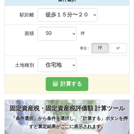
駅距離
面積
坪
坪
㎡
単位：
土地種別
計算する
固定資産税・固定資産税評価額 計算ツール
「条件選択」から条件を選択し、「計算する」ボタンを押
すと算定結果がここに表示されます。