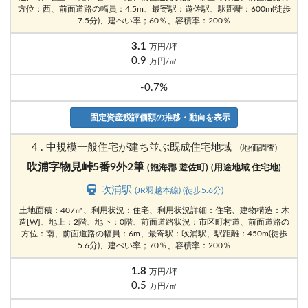
方位：西、前面道路の幅員：4.5m、最寄駅：遊佐駅、駅距離：600m(徒歩
7.5分)、建ぺい率；60％、容積率：200％
3.1
万円/坪
0.9
万円/㎡
-0.7%
固定資産税評価額の推移・動向を表示
4 . 中規模一般住宅が建ち並ぶ既成住宅地域
(地価調査)
吹浦字物見峠5番9外2筆
(飽海郡 遊佐町)
(用途地域 住宅地)
吹浦駅
(JR羽越本線) (徒歩5.6分)
土地面積：407㎡、利用状況：住宅、利用状況詳細：住宅、建物構造：木
造[W]、地上：2階、地下：0階、前面道路状況：市区町村道、前面道路の
方位：南、前面道路の幅員：6m、最寄駅：吹浦駅、駅距離：450m(徒歩
5.6分)、建ぺい率；70％、容積率：200％
1.8
万円/坪
0.5
万円/㎡