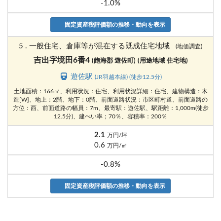
-1.0%
固定資産税評価額の推移・動向を表示
5 . 一般住宅、倉庫等が混在する既成住宅地域
(地価調査)
吉出字境田6番4
(飽海郡 遊佐町)
(用途地域 住宅地)
遊佐駅
(JR羽越本線) (徒歩12.5分)
土地面積：166㎡、利用状況：住宅、利用状況詳細：住宅、建物構造：木
造[W]、地上：2階、地下：0階、前面道路状況：市区町村道、前面道路の
方位：西、前面道路の幅員：7m、最寄駅：遊佐駅、駅距離：1,000m(徒歩
12.5分)、建ぺい率；70％、容積率：200％
2.1
万円/坪
0.6
万円/㎡
-0.8%
固定資産税評価額の推移・動向を表示