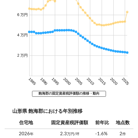
6 万円
4 万円
2 万円
1985
1990
1995
2000
2005
2010
2015
2020
2025
飽海郡の固定資産税評価額の推移・動向
山形県 飽海郡における年別推移
住宅地
固定資産税評価額
前年比
地点数
2026
2.3
-1.6%
2
年
万円/坪
件