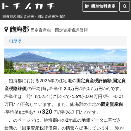
簡単無料査定
飽海郡の固定資産税・固定資産税評価額
飽海郡
固定資産税・固定資産税評価額
山形県
飽海郡における2026年の住宅地の
固定資産税評価額(固定資
産税路線価)
の平均値は坪単価
2.3
万円/坪(0.7 万円/㎡)です。
坪単価は、前年(2025年)に比べて
-1.6%
(-0.04万円/坪、-0.01
万円/㎡)下落しています。
また、飽海郡の土地の
固定資産税
320
(平均値)は坪あたり
円/坪(96.7 円/㎡)です。
このページでは、飽海郡内の
2
地点の地価データに基づき、
最新の「固定資産税評価額」の情報を提供しています。 駅か