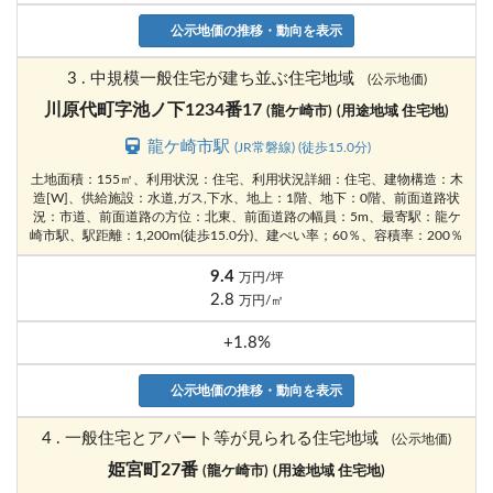
公示地価の推移・動向を表示
3 . 中規模一般住宅が建ち並ぶ住宅地域
(公示地価)
川原代町字池ノ下1234番17
(龍ケ崎市)
(用途地域 住宅地)
龍ケ崎市駅
(JR常磐線) (徒歩15.0分)
土地面積：155㎡、利用状況：住宅、利用状況詳細：住宅、建物構造：木
造[W]、供給施設：水道,ガス,下水、地上：1階、地下：0階、前面道路状
況：市道、前面道路の方位：北東、前面道路の幅員：5m、最寄駅：龍ケ
崎市駅、駅距離：1,200m(徒歩15.0分)、建ぺい率；60％、容積率：200％
9.4
万円/坪
2.8
万円/㎡
+1.8%
公示地価の推移・動向を表示
4 . 一般住宅とアパート等が見られる住宅地域
(公示地価)
姫宮町27番
(龍ケ崎市)
(用途地域 住宅地)