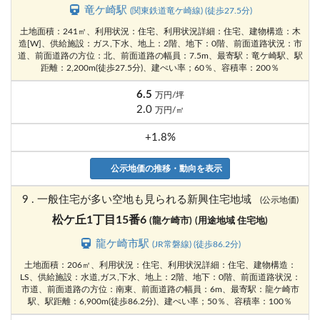
竜ケ崎駅
(関東鉄道竜ケ崎線) (徒歩27.5分)
土地面積：241㎡、利用状況：住宅、利用状況詳細：住宅、建物構造：木
造[W]、供給施設：ガス,下水、地上：2階、地下：0階、前面道路状況：市
道、前面道路の方位：北、前面道路の幅員：7.5m、最寄駅：竜ケ崎駅、駅
距離：2,200m(徒歩27.5分)、建ぺい率；60％、容積率：200％
6.5
万円/坪
2.0
万円/㎡
+1.8%
公示地価の推移・動向を表示
9 . 一般住宅が多い空地も見られる新興住宅地域
(公示地価)
松ケ丘1丁目15番6
(龍ケ崎市)
(用途地域 住宅地)
龍ケ崎市駅
(JR常磐線) (徒歩86.2分)
土地面積：206㎡、利用状況：住宅、利用状況詳細：住宅、建物構造：
LS、供給施設：水道,ガス,下水、地上：2階、地下：0階、前面道路状況：
市道、前面道路の方位：南東、前面道路の幅員：6m、最寄駅：龍ケ崎市
駅、駅距離：6,900m(徒歩86.2分)、建ぺい率；50％、容積率：100％