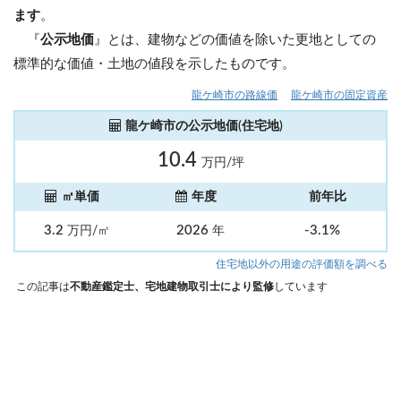
ます
。
『
公示地価
』とは、建物などの価値を除いた更地としての
標準的な価値・土地の値段を示したものです。
龍ケ崎市の路線価
龍ケ崎市の固定資産
龍ケ崎市の公示地価(住宅地)
10.4
万円/坪
㎡単価
年度
前年比
3.2
2026
-3.1%
万円/㎡
年
住宅地以外の用途の評価額を調べる
この記事は
不動産鑑定士、宅地建物取引士により監修
しています