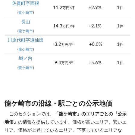
佐貫町字西根
11.2
+2.9%
1
万円/坪
件
(
龍ケ崎市
)
長山
14.3
+2.1%
1
万円/坪
件
(
龍ケ崎市
)
川原代町字道仙田
3.2
+0.0%
1
万円/坪
件
(
龍ケ崎市
)
城ノ内
9.4
+5.6%
1
万円/坪
件
(
龍ケ崎市
)
龍ケ崎市の沿線・駅ごとの公示地価
このセクションでは、
「龍ケ崎市」のエリアごとの『公示
地価』
の情報を提供しています。価格が高いエリア、安いエ
リア、価格が上昇しているエリア、下落しているエリアな