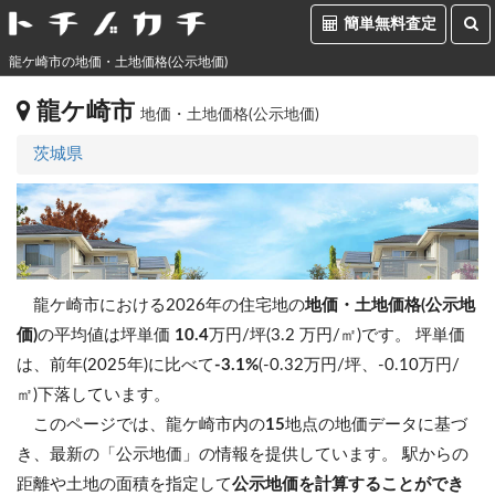
簡単無料査定
龍ケ崎市の地価・土地価格(公示地価)
龍ケ崎市
地価・土地価格(公示地価)
茨城県
龍ケ崎市における2026年の住宅地の
地価・土地価格(公示地
価)
の平均値は坪単価
10.4
万円/坪(3.2 万円/㎡)です。
坪単価
は、前年(2025年)に比べて
-3.1%
(-0.32万円/坪、-0.10万円/
㎡)下落しています。
このページでは、龍ケ崎市内の
15
地点の地価データに基づ
き、最新の「公示地価」の情報を提供しています。 駅からの
距離や土地の面積を指定して
公示地価を計算することができ