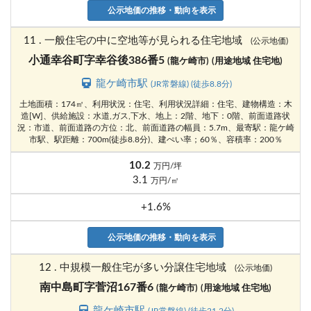
公示地価の推移・動向を表示
11 . 一般住宅の中に空地等が見られる住宅地域
(公示地価)
小通幸谷町字幸谷後386番5
(龍ケ崎市)
(用途地域 住宅地)
龍ケ崎市駅
(JR常磐線) (徒歩8.8分)
土地面積：174㎡、利用状況：住宅、利用状況詳細：住宅、建物構造：木
造[W]、供給施設：水道,ガス,下水、地上：2階、地下：0階、前面道路状
況：市道、前面道路の方位：北、前面道路の幅員：5.7m、最寄駅：龍ケ崎
市駅、駅距離：700m(徒歩8.8分)、建ぺい率；60％、容積率：200％
10.2
万円/坪
3.1
万円/㎡
+1.6%
公示地価の推移・動向を表示
12 . 中規模一般住宅が多い分譲住宅地域
(公示地価)
南中島町字菅沼167番6
(龍ケ崎市)
(用途地域 住宅地)
龍ケ崎市駅