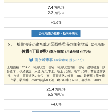
7.4
万円/坪
2.2
万円/㎡
+1.6%
公示地価の推移・動向を表示
6 . 一般住宅等が建ち並ぶ区画整理済の住宅地域
(公示地価)
佐貫4丁目8番7
(龍ケ崎市)
(用途地域 住宅地)
龍ケ崎市駅
(JR常磐線) (徒歩8.1分)
土地面積：239㎡、利用状況：住宅、利用状況詳細：住宅、建物構造：鉄
骨造[S]、供給施設：水道,ガス,下水、地上：2階、地下：0階、前面道路状
況：市道、前面道路の方位：南、前面道路の幅員：6m、最寄駅：龍ケ崎
市駅、駅距離：650m(徒歩8.1分)、建ぺい率；60％、容積率：200％
21.4
万円/坪
6.5
万円/㎡
+4.0%