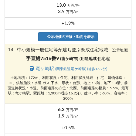
13.0
万円/坪
3.9
万円/㎡
+1.9%
公示地価の推移・動向を表示
14 . 中小規模一般住宅等が建ち並ぶ既成住宅地域
(公示地価)
字直鮒7516番9
(龍ケ崎市)
(用途地域 住宅地)
竜ケ崎駅
(関東鉄道竜ケ崎線) (徒歩16.2分)
土地面積：172㎡、利用状況：住宅、利用状況詳細：住宅、建物構造：
LS、供給施設：水道,ガス,下水、形状：台形、地上：2階、地下：0階、前
面道路状況：市道、前面道路の方位：北西、前面道路の幅員：5.5m、最寄
駅：竜ケ崎駅、駅距離：1,300m(徒歩16.2分)、建ぺい率；60％、容積率：
200％
6.3
万円/坪
1.9
万円/㎡
+0.5%