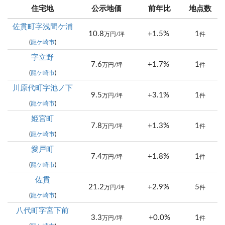
住宅地
公示地価
前年比
地点数
佐貫町字浅間ケ浦
10.8
+1.5%
1
万円/坪
件
(
龍ケ崎市
)
字立野
7.6
+1.7%
1
万円/坪
件
(
龍ケ崎市
)
川原代町字池ノ下
9.5
+3.1%
1
万円/坪
件
(
龍ケ崎市
)
姫宮町
7.8
+1.3%
1
万円/坪
件
(
龍ケ崎市
)
愛戸町
7.4
+1.8%
1
万円/坪
件
(
龍ケ崎市
)
佐貫
21.2
+2.9%
5
万円/坪
件
(
龍ケ崎市
)
八代町字宮下前
3.3
+0.0%
1
万円/坪
件