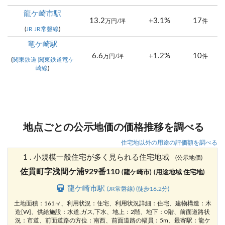
龍ケ崎市駅
13.2
+3.1%
17
万円/坪
件
(
JR JR常磐線
)
竜ケ崎駅
6.6
+1.2%
10
万円/坪
件
(
関東鉄道 関東鉄道竜ケ
崎線
)
地点ごとの公示地価の価格推移を調べる
住宅地以外の用途の評価額を調べる
1 . 小規模一般住宅が多く見られる住宅地域
(公示地価)
佐貫町字浅間ケ浦929番110
(龍ケ崎市)
(用途地域 住宅地)
龍ケ崎市駅
(JR常磐線) (徒歩16.2分)
土地面積：161㎡、利用状況：住宅、利用状況詳細：住宅、建物構造：木
造[W]、供給施設：水道,ガス,下水、地上：2階、地下：0階、前面道路状
況：市道、前面道路の方位：南西、前面道路の幅員：5m、最寄駅：龍ケ