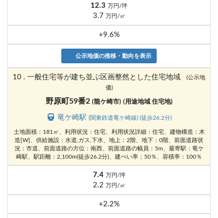
12.3
万円/坪
3.7
万円/㎡
+9.6%
公示地価の推移・動向を表示
10 . 一般住宅等が建ち並ぶ区画整然とした住宅地域
(公示地
価)
野原町59番2
(龍ケ崎市)
(用途地域 住宅地)
竜ケ崎駅
(関東鉄道竜ケ崎線) (徒歩26.2分)
土地面積：181㎡、利用状況：住宅、利用状況詳細：住宅、建物構造：木
造[W]、供給施設：水道,ガス,下水、地上：2階、地下：0階、前面道路状
況：市道、前面道路の方位：南西、前面道路の幅員：5m、最寄駅：竜ケ
崎駅、駅距離：2,100m(徒歩26.2分)、建ぺい率；50％、容積率：100％
7.4
万円/坪
2.2
万円/㎡
+2.2%