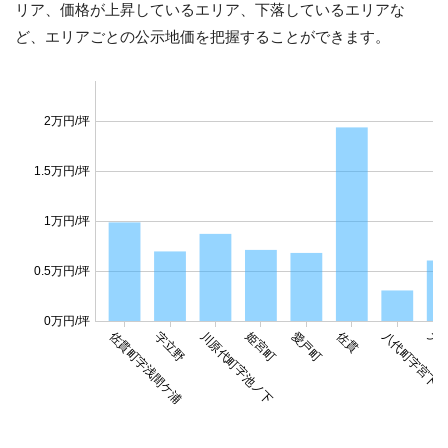
リア、価格が上昇しているエリア、下落しているエリアな
ど、エリアごとの公示地価を把握することができます。
2万円/坪
1.5万円/坪
1万円/坪
0.5万円/坪
0万円/坪
佐貫町字浅間ケ浦
佐貫
字立野
川原代町字池ノ下
姫宮町
愛戸町
八代町字宮下
大徳