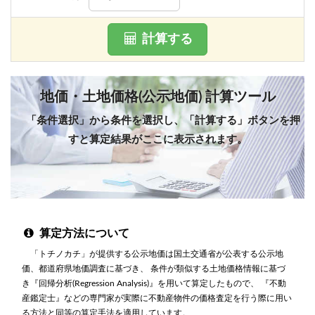
計算する
地価・土地価格(公示地価) 計算ツール
「条件選択」から条件を選択し、「計算する」ボタンを押
すと算定結果がここに表示されます。
算定方法について
「トチノカチ」が提供する公示地価は国土交通省が公表する公示地
価、都道府県地価調査に基づき、 条件が類似する土地価格情報に基づ
き『回帰分析(Regression Analysis)』を用いて算定したもので、 『不動
産鑑定士』などの専門家が実際に不動産物件の価格査定を行う際に用い
る方法と同等の算定手法を適用しています。