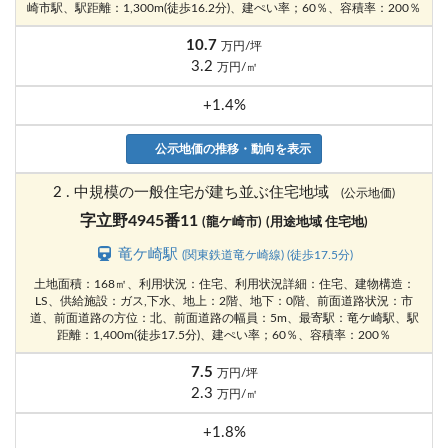
崎市駅、駅距離：1,300m(徒歩16.2分)、建ぺい率；60％、容積率：200％
10.7
万円/坪
3.2
万円/㎡
+1.4%
公示地価の推移・動向を表示
2 . 中規模の一般住宅が建ち並ぶ住宅地域
(公示地価)
字立野4945番11
(龍ケ崎市)
(用途地域 住宅地)
竜ケ崎駅
(関東鉄道竜ケ崎線) (徒歩17.5分)
土地面積：168㎡、利用状況：住宅、利用状況詳細：住宅、建物構造：
LS、供給施設：ガス,下水、地上：2階、地下：0階、前面道路状況：市
道、前面道路の方位：北、前面道路の幅員：5m、最寄駅：竜ケ崎駅、駅
距離：1,400m(徒歩17.5分)、建ぺい率；60％、容積率：200％
7.5
万円/坪
2.3
万円/㎡
+1.8%