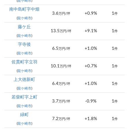
(
龍ケ崎市
)
南中島町字中畑
3.6
+0.9%
1
万円/坪
件
(
龍ケ崎市
)
藤ケ丘
13.5
+9.1%
1
万円/坪
件
(
龍ケ崎市
)
字寺後
6.5
+1.0%
1
万円/坪
件
(
龍ケ崎市
)
佐貫町字立羽
10.1
+0.7%
1
万円/坪
件
(
龍ケ崎市
)
上大徳新町
6.4
+1.0%
1
万円/坪
件
(
龍ケ崎市
)
若柴町字上町
3.7
-0.9%
1
万円/坪
件
(
龍ケ崎市
)
緑町
7.2
+1.8%
1
万円/坪
件
(
龍ケ崎市
)