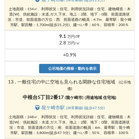
(JR常磐線) (徒歩21.2分)
土地面積：154㎡、利用状況：住宅、利用状況詳細：住宅、建物構造：木
造[W]、供給施設：水道,ガス,下水、地上：2階、地下：0階、前面道路状
況：市道、前面道路の方位：西、前面道路の幅員：4.7m、最寄駅：龍ケ崎
市駅、駅距離：1,700m(徒歩21.2分)、建ぺい率；60％、容積率：200％
9.1
万円/坪
2.8
万円/㎡
+0.9%
公示地価の推移・動向を表示
13 . 一般住宅の中に空地も見られる閑静な住宅地域
(公示地
価)
中根台5丁目2番17
(龍ケ崎市)
(用途地域 住宅地)
龍ケ崎市駅
(JR常磐線) (徒歩47.5分)
土地面積：248㎡、利用状況：住宅、利用状況詳細：住宅、建物構造：木
造[W]、供給施設：水道,ガス,下水、地上：2階、地下：0階、前面道路状
況：市道、前面道路の方位：南、前面道路の幅員：6m、最寄駅：龍ケ崎
市駅、駅距離：3,800m(徒歩47.5分)、建ぺい率；50％、容積率：100％