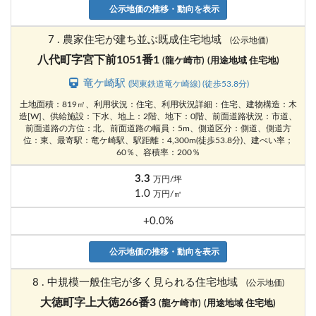
公示地価の推移・動向を表示
7 . 農家住宅が建ち並ぶ既成住宅地域
(公示地価)
八代町字宮下前1051番1
(龍ケ崎市)
(用途地域 住宅地)
竜ケ崎駅
(関東鉄道竜ケ崎線) (徒歩53.8分)
土地面積：819㎡、利用状況：住宅、利用状況詳細：住宅、建物構造：木
造[W]、供給施設：下水、地上：2階、地下：0階、前面道路状況：市道、
前面道路の方位：北、前面道路の幅員：5m、側道区分：側道、側道方
位：東、最寄駅：竜ケ崎駅、駅距離：4,300m(徒歩53.8分)、建ぺい率；
60％、容積率：200％
3.3
万円/坪
1.0
万円/㎡
+0.0%
公示地価の推移・動向を表示
8 . 中規模一般住宅が多く見られる住宅地域
(公示地価)
大徳町字上大徳266番3
(龍ケ崎市)
(用途地域 住宅地)