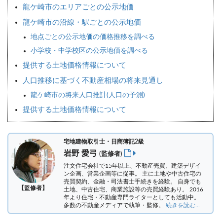
龍ケ崎市のエリアごとの公示地価
龍ケ崎市の沿線・駅ごとの公示地価
地点ごとの公示地価の価格推移を調べる
小学校・中学校区の公示地価を調べる
提供する土地価格情報について
人口推移に基づく不動産相場の将来見通し
龍ケ崎市の将来人口推計(人口の予測)
提供する土地価格情報について
宅地建物取引士・日商簿記2級
岩野 愛弓
(監修者)
注文住宅会社で15年以上、不動産売買、建築デザイ
ン企画、営業企画等に従事。 主に土地や中古住宅の
売買契約、金融・司法書士手続きを経験。
自身でも
【監修者】
土地、中古住宅、商業施設等の売買経験あり。 2016
年より住宅・不動産専門ライターとしても活動中。
多数の不動産メディアで執筆・監修。
続きを読む...