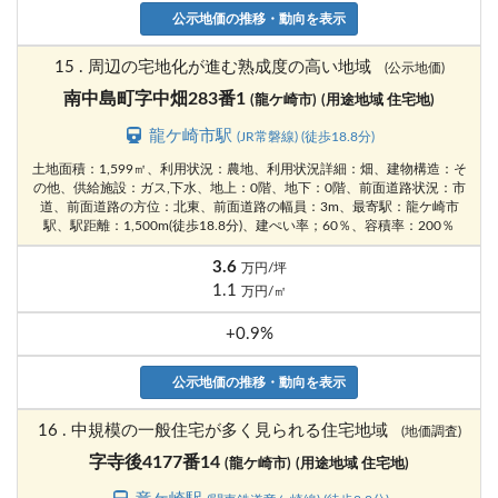
公示地価の推移・動向を表示
15 . 周辺の宅地化が進む熟成度の高い地域
(公示地価)
南中島町字中畑283番1
(龍ケ崎市)
(用途地域 住宅地)
龍ケ崎市駅
(JR常磐線) (徒歩18.8分)
土地面積：1,599㎡、利用状況：農地、利用状況詳細：畑、建物構造：そ
の他、供給施設：ガス,下水、地上：0階、地下：0階、前面道路状況：市
道、前面道路の方位：北東、前面道路の幅員：3m、最寄駅：龍ケ崎市
駅、駅距離：1,500m(徒歩18.8分)、建ぺい率；60％、容積率：200％
3.6
万円/坪
1.1
万円/㎡
+0.9%
公示地価の推移・動向を表示
16 . 中規模の一般住宅が多く見られる住宅地域
(地価調査)
字寺後4177番14
(龍ケ崎市)
(用途地域 住宅地)