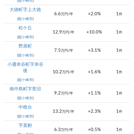
(
龍ケ崎市
)
大徳町字上大徳
6.6
+2.0%
1
万円/坪
件
(
龍ケ崎市
)
松ケ丘
12.9
+10.0%
1
万円/坪
件
(
龍ケ崎市
)
野原町
7.5
+3.1%
1
万円/坪
件
(
龍ケ崎市
)
小通幸谷町字幸谷
後
10.2
+1.6%
1
万円/坪
件
(
龍ケ崎市
)
南中島町字菅沼
9.2
+1.1%
1
万円/坪
件
(
龍ケ崎市
)
中根台
13.2
+2.3%
1
万円/坪
件
(
龍ケ崎市
)
字直鮒
6.3
+0.5%
1
万円/坪
件