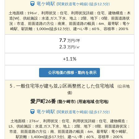
竜ケ崎駅
(関東鉄道竜ケ崎線) (徒歩12.5分)
土地面積：196㎡、利用状況：住宅、利用状況詳細：住宅、建物構造：木
造[W]、供給施設：水道,ガス,下水、地上：2階、地下：0階、前面道路状
況：市道、前面道路の方位：南東、前面道路の幅員：6m、最寄駅：竜ケ
崎駅、駅距離：1,000m(徒歩12.5分)、建ぺい率；60％、容積率：200％
7.7
万円/坪
2.3
万円/㎡
+1.1%
公示地価の推移・動向を表示
5 . 一般住宅等が建ち並ぶ区画整然とした住宅地域
(公示地
価)
愛戸町26番
(龍ケ崎市)
(用途地域 住宅地)
竜ケ崎駅
(関東鉄道竜ケ崎線) (徒歩17.5分)
土地面積：276㎡、利用状況：住宅、利用状況詳細：住宅、建物構造：
LS、供給施設：水道,ガス,下水、地上：2階、地下：0階、前面道路状況：
市道、前面道路の方位：南、前面道路の幅員：6m、最寄駅：竜ケ崎駅、
駅距離：1,400m(徒歩17.5分)、建ぺい率；60％、容積率：200％