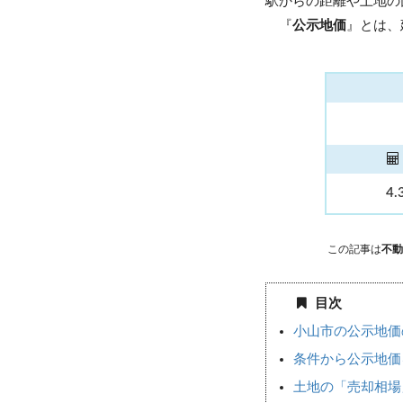
駅からの距離や土地の
『
公示地価
』とは、
4.
この記事は
不動
目次
小山市の公示地価
条件から公示地価
土地の「売却相