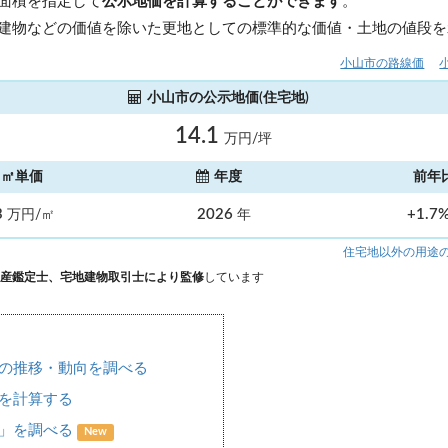
面積を指定して
公示地価を計算することができます
。
建物などの価値を除いた更地としての標準的な価値・土地の値段を
小山市の路線価
小山市の公示地価(住宅地)
14.1
万円/坪
㎡単価
年度
前年
3
2026
+1.7
万円/㎡
年
住宅地以外の用途
産鑑定士、宅地建物取引士により監修
しています
の推移・動向を調べる
を計算する
場」を調べる
New