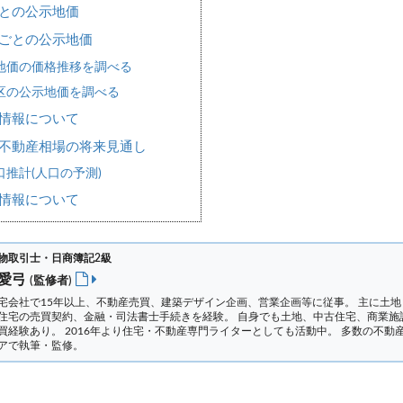
との公示地価
ごとの公示地価
地価の価格推移を調べる
区の公示地価を調べる
情報について
不動産相場の将来見通し
推計(人口の予測)
情報について
物取引士・日商簿記2級
 愛弓
(監修者)
宅会社で15年以上、不動産売買、建築デザイン企画、営業企画等に従事。 主に土地
住宅の売買契約、金融・司法書士手続きを経験。
自身でも土地、中古住宅、商業施
買経験あり。 2016年より住宅・不動産専門ライターとしても活動中。 多数の不動
アで執筆・監修。