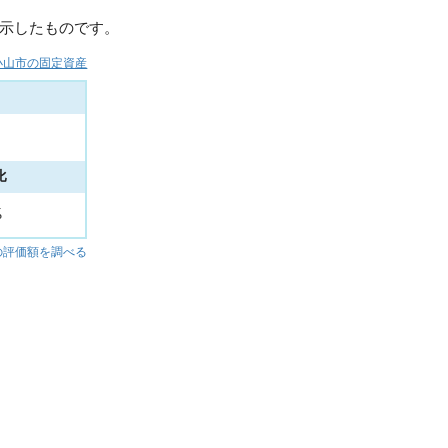
示したものです。
小山市の固定資産
比
%
の評価額を調べる