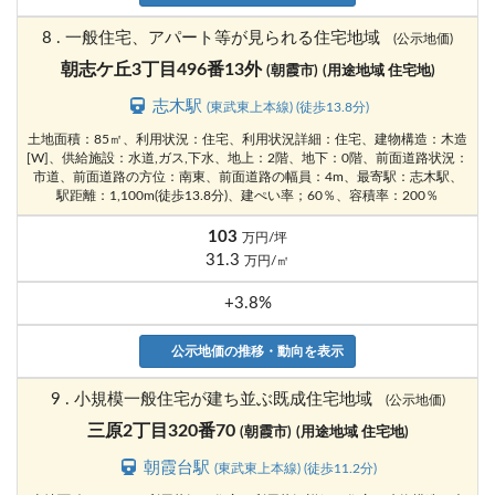
8 . 一般住宅、アパート等が見られる住宅地域
(公示地価)
朝志ケ丘3丁目496番13外
(朝霞市)
(用途地域 住宅地)
志木駅
(東武東上本線) (徒歩13.8分)
土地面積：85㎡、利用状況：住宅、利用状況詳細：住宅、建物構造：木造
[W]、供給施設：水道,ガス,下水、地上：2階、地下：0階、前面道路状況：
市道、前面道路の方位：南東、前面道路の幅員：4m、最寄駅：志木駅、
駅距離：1,100m(徒歩13.8分)、建ぺい率；60％、容積率：200％
103
万円/坪
31.3
万円/㎡
+3.8%
公示地価の推移・動向を表示
9 . 小規模一般住宅が建ち並ぶ既成住宅地域
(公示地価)
三原2丁目320番70
(朝霞市)
(用途地域 住宅地)
朝霞台駅
(東武東上本線) (徒歩11.2分)