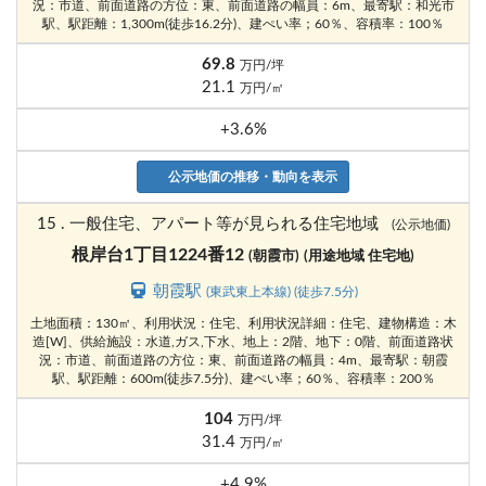
況：市道、前面道路の方位：東、前面道路の幅員：6m、最寄駅：和光市
駅、駅距離：1,300m(徒歩16.2分)、建ぺい率；60％、容積率：100％
69.8
万円/坪
21.1
万円/㎡
+3.6%
公示地価の推移・動向を表示
15 . 一般住宅、アパート等が見られる住宅地域
(公示地価)
根岸台1丁目1224番12
(朝霞市)
(用途地域 住宅地)
朝霞駅
(東武東上本線) (徒歩7.5分)
土地面積：130㎡、利用状況：住宅、利用状況詳細：住宅、建物構造：木
造[W]、供給施設：水道,ガス,下水、地上：2階、地下：0階、前面道路状
況：市道、前面道路の方位：東、前面道路の幅員：4m、最寄駅：朝霞
駅、駅距離：600m(徒歩7.5分)、建ぺい率；60％、容積率：200％
104
万円/坪
31.4
万円/㎡
+4.9%