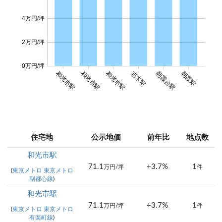
4万円/坪
2万円/坪
0万円/坪
和光市駅
和光市駅
和光市駅
志木駅
朝霞台駅
朝霞駅
住宅地
公示地価
前年比
地点数
和光市駅
71.1
+3.7%
1
万円/坪
件
(
東京メトロ 東京メトロ
副都心線
)
和光市駅
71.1
+3.7%
1
万円/坪
件
(
東京メトロ 東京メトロ
有楽町線
)