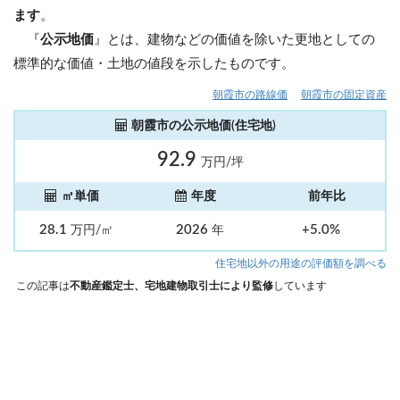
ます
。
『
公示地価
』とは、建物などの価値を除いた更地としての
標準的な価値・土地の値段を示したものです。
朝霞市の路線価
朝霞市の固定資産
朝霞市の公示地価(住宅地)
92.9
万円/坪
㎡単価
年度
前年比
28.1
2026
+5.0%
万円/㎡
年
住宅地以外の用途の評価額を調べる
この記事は
不動産鑑定士、宅地建物取引士により監修
しています