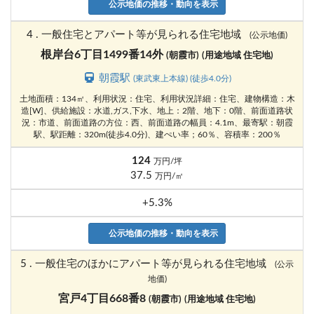
公示地価の推移・動向を表示
4 . 一般住宅とアパート等が見られる住宅地域
(公示地価)
根岸台6丁目1499番14外
(朝霞市)
(用途地域 住宅地)
朝霞駅
(東武東上本線) (徒歩4.0分)
土地面積：134㎡、利用状況：住宅、利用状況詳細：住宅、建物構造：木
造[W]、供給施設：水道,ガス,下水、地上：2階、地下：0階、前面道路状
況：市道、前面道路の方位：西、前面道路の幅員：4.1m、最寄駅：朝霞
駅、駅距離：320m(徒歩4.0分)、建ぺい率；60％、容積率：200％
124
万円/坪
37.5
万円/㎡
+5.3%
公示地価の推移・動向を表示
5 . 一般住宅のほかにアパート等が見られる住宅地域
(公示
地価)
宮戸4丁目668番8
(朝霞市)
(用途地域 住宅地)