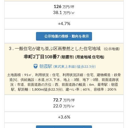
126
万円/坪
38.1
万円/㎡
+4.7%
公示地価の推移・動向を表示
3 . 一般住宅が建ち並ぶ区画整然とした住宅地域
(公示地価)
幸町2丁目108番7
(朝霞市)
(用途地域 住宅地)
朝霞駅
(東武東上本線) (徒歩22.5分)
土地面積：91㎡、利用状況：住宅、利用状況詳細：住宅、建物構造：鉄骨
造[S]、供給施設：水道,ガス,下水、地上：3階、地下：0階、前面道路状
況：市道、前面道路の方位：西、前面道路の幅員：6m、最寄駅：朝霞
駅、駅距離：1,800m(徒歩22.5分)、建ぺい率；60％、容積率：200％
72.7
万円/坪
22.0
万円/㎡
+3.6%