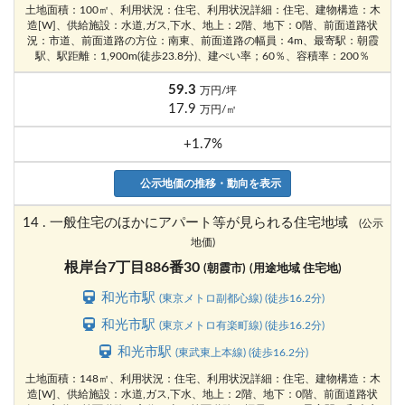
土地面積：100㎡、利用状況：住宅、利用状況詳細：住宅、建物構造：木
造[W]、供給施設：水道,ガス,下水、地上：2階、地下：0階、前面道路状
況：市道、前面道路の方位：南東、前面道路の幅員：4m、最寄駅：朝霞
駅、駅距離：1,900m(徒歩23.8分)、建ぺい率；60％、容積率：200％
59.3
万円/坪
17.9
万円/㎡
+1.7%
公示地価の推移・動向を表示
14 . 一般住宅のほかにアパート等が見られる住宅地域
(公示
地価)
根岸台7丁目886番30
(朝霞市)
(用途地域 住宅地)
和光市駅
(東京メトロ副都心線) (徒歩16.2分)
和光市駅
(東京メトロ有楽町線) (徒歩16.2分)
和光市駅
(東武東上本線) (徒歩16.2分)
土地面積：148㎡、利用状況：住宅、利用状況詳細：住宅、建物構造：木
造[W]、供給施設：水道,ガス,下水、地上：2階、地下：0階、前面道路状