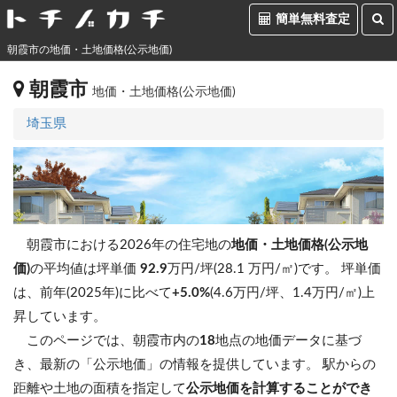
簡単無料査定
朝霞市の地価・土地価格(公示地価)
朝霞市
地価・土地価格(公示地価)
埼玉県
朝霞市における2026年の住宅地の
地価・土地価格(公示地
価)
の平均値は坪単価
92.9
万円/坪(28.1 万円/㎡)です。
坪単価
は、前年(2025年)に比べて
+5.0%
(4.6万円/坪、1.4万円/㎡)上
昇しています。
このページでは、朝霞市内の
18
地点の地価データに基づ
き、最新の「公示地価」の情報を提供しています。 駅からの
距離や土地の面積を指定して
公示地価を計算することができ