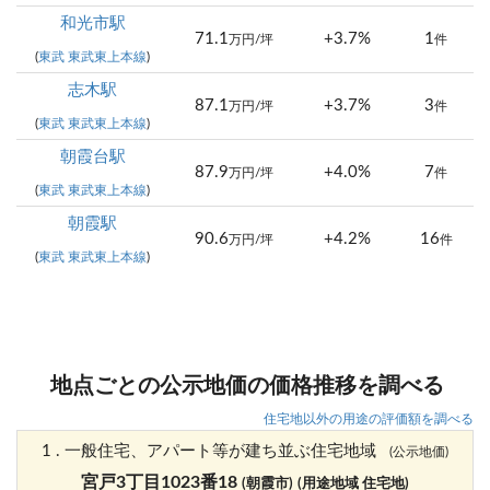
和光市駅
71.1
+3.7%
1
万円/坪
件
(
東武 東武東上本線
)
志木駅
87.1
+3.7%
3
万円/坪
件
(
東武 東武東上本線
)
朝霞台駅
87.9
+4.0%
7
万円/坪
件
(
東武 東武東上本線
)
朝霞駅
90.6
+4.2%
16
万円/坪
件
(
東武 東武東上本線
)
地点ごとの公示地価の価格推移を調べる
住宅地以外の用途の評価額を調べる
1 . 一般住宅、アパート等が建ち並ぶ住宅地域
(公示地価)
宮戸3丁目1023番18
(朝霞市)
(用途地域 住宅地)