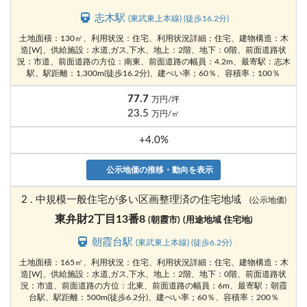
志木駅
(東武東上本線) (徒歩16.2分)
土地面積：130㎡、利用状況：住宅、利用状況詳細：住宅、建物構造：木
造[W]、供給施設：水道,ガス,下水、地上：2階、地下：0階、前面道路状
況：市道、前面道路の方位：南東、前面道路の幅員：4.2m、最寄駅：志木
駅、駅距離：1,300m(徒歩16.2分)、建ぺい率；60％、容積率：100％
77.7
万円/坪
23.5
万円/㎡
+4.0%
公示地価の推移・動向を表示
2 . 中規模一般住宅が多い区画整理済の住宅地域
(公示地価)
東弁財2丁目13番8
(朝霞市)
(用途地域 住宅地)
朝霞台駅
(東武東上本線) (徒歩6.2分)
土地面積：165㎡、利用状況：住宅、利用状況詳細：住宅、建物構造：木
造[W]、供給施設：水道,ガス,下水、地上：2階、地下：0階、前面道路状
況：市道、前面道路の方位：北東、前面道路の幅員：6m、最寄駅：朝霞
台駅、駅距離：500m(徒歩6.2分)、建ぺい率；60％、容積率：200％