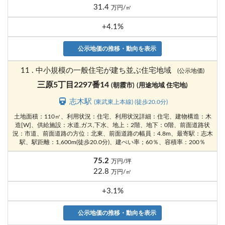
31.4
万円/㎡
+4.1%
公示地価の推移・動向を表示
11 . 中小規模の一般住宅が建ち並ぶ住宅地域
(公示地価)
三原5丁目2297番14
(朝霞市)
(用途地域 住宅地)
志木駅
(東武東上本線) (徒歩20.0分)
土地面積：110㎡、利用状況：住宅、利用状況詳細：住宅、建物構造：木
造[W]、供給施設：水道,ガス,下水、地上：2階、地下：0階、前面道路状
況：市道、前面道路の方位：北東、前面道路の幅員：4.8m、最寄駅：志木
駅、駅距離：1,600m(徒歩20.0分)、建ぺい率；60％、容積率：200％
75.2
万円/坪
22.8
万円/㎡
+3.1%
公示地価の推移・動向を表示