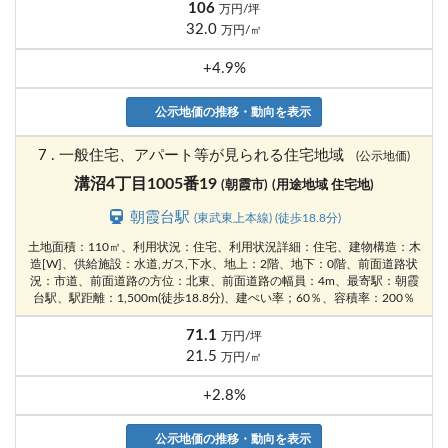
106
万円/坪
32.0
万円/㎡
+4.9%
公示地価の推移・動向を表示
7 . 一般住宅、アパート等が見られる住宅地域
(公示地価)
溝沼4丁目1005番19
(朝霞市)
(用途地域 住宅地)
朝霞台駅
(東武東上本線) (徒歩18.8分)
土地面積：110㎡、利用状況：住宅、利用状況詳細：住宅、建物構造：木
造[W]、供給施設：水道,ガス,下水、地上：2階、地下：0階、前面道路状
況：市道、前面道路の方位：北東、前面道路の幅員：4m、最寄駅：朝霞
台駅、駅距離：1,500m(徒歩18.8分)、建ぺい率；60％、容積率：200％
71.1
万円/坪
21.5
万円/㎡
+2.8%
公示地価の推移・動向を表示