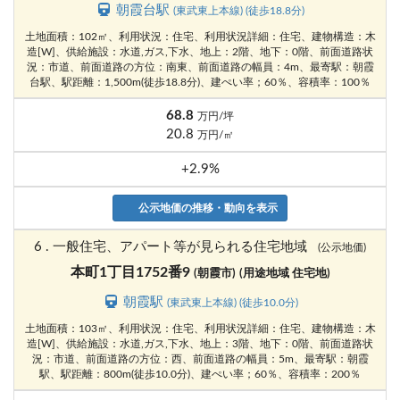
朝霞台駅
(東武東上本線) (徒歩18.8分)
土地面積：102㎡、利用状況：住宅、利用状況詳細：住宅、建物構造：木
造[W]、供給施設：水道,ガス,下水、地上：2階、地下：0階、前面道路状
況：市道、前面道路の方位：南東、前面道路の幅員：4m、最寄駅：朝霞
台駅、駅距離：1,500m(徒歩18.8分)、建ぺい率；60％、容積率：100％
68.8
万円/坪
20.8
万円/㎡
+2.9%
公示地価の推移・動向を表示
6 . 一般住宅、アパート等が見られる住宅地域
(公示地価)
本町1丁目1752番9
(朝霞市)
(用途地域 住宅地)
朝霞駅
(東武東上本線) (徒歩10.0分)
土地面積：103㎡、利用状況：住宅、利用状況詳細：住宅、建物構造：木
造[W]、供給施設：水道,ガス,下水、地上：3階、地下：0階、前面道路状
況：市道、前面道路の方位：西、前面道路の幅員：5m、最寄駅：朝霞
駅、駅距離：800m(徒歩10.0分)、建ぺい率；60％、容積率：200％