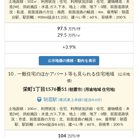
土地面積：102㎡、利用状況：住宅、利用状況詳細：住宅、建物構造：木
造[W]、供給施設：水道,ガス,下水、地上：2階、地下：0階、前面道路状
況：私道、前面道路の方位：南西、前面道路の幅員：4m、最寄駅：朝霞
台駅、駅距離：900m(徒歩11.2分)、建ぺい率；60％、容積率：200％
97.5
万円/坪
29.5
万円/㎡
+3.9%
公示地価の推移・動向を表示
10 . 一般住宅のほかアパート等も見られる住宅地域
(公示地
価)
栄町1丁目1576番51
(朝霞市)
(用途地域 住宅地)
朝霞駅
(東武東上本線) (徒歩8.6分)
土地面積：100㎡、利用状況：住宅、利用状況詳細：住宅、建物構造：木
造[W]、供給施設：水道,ガス,下水、地上：2階、地下：0階、前面道路状
況：市道、前面道路の方位：北、前面道路の幅員：6m、最寄駅：朝霞
駅、駅距離：690m(徒歩8.6分)、建ぺい率；60％、容積率：200％
104
万円/坪