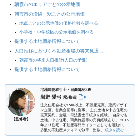
朝霞市のエリアごとの公示地価
朝霞市の沿線・駅ごとの公示地価
地点ごとの公示地価の価格推移を調べる
小学校・中学校区の公示地価を調べる
提供する土地価格情報について
人口推移に基づく不動産相場の将来見通し
朝霞市の将来人口推計(人口の予測)
提供する土地価格情報について
宅地建物取引士・日商簿記2級
岩野 愛弓
(監修者)
注文住宅会社で15年以上、不動産売買、建築デザイ
ン企画、営業企画等に従事。 主に土地や中古住宅の
売買契約、金融・司法書士手続きを経験。
自身でも
【監修者】
土地、中古住宅、商業施設等の売買経験あり。 2016
年より住宅・不動産専門ライターとしても活動中。
多数の不動産メディアで執筆・監修。
続きを読む...