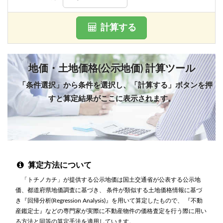
計算する
地価・土地価格(公示地価) 計算ツール
「条件選択」から条件を選択し、「計算する」ボタンを押
すと算定結果がここに表示されます。
算定方法について
「トチノカチ」が提供する公示地価は国土交通省が公表する公示地
価、都道府県地価調査に基づき、 条件が類似する土地価格情報に基づ
き『回帰分析(Regression Analysis)』を用いて算定したもので、 『不動
産鑑定士』などの専門家が実際に不動産物件の価格査定を行う際に用い
る方法と同等の算定手法を適用しています。