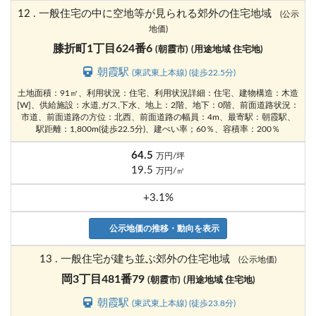
12 . 一般住宅の中に空地等が見られる郊外の住宅地域
(公示
地価)
膝折町1丁目624番6
(朝霞市)
(用途地域 住宅地)
朝霞駅
(東武東上本線) (徒歩22.5分)
土地面積：91㎡、利用状況：住宅、利用状況詳細：住宅、建物構造：木造
[W]、供給施設：水道,ガス,下水、地上：2階、地下：0階、前面道路状況：
市道、前面道路の方位：北西、前面道路の幅員：4m、最寄駅：朝霞駅、
駅距離：1,800m(徒歩22.5分)、建ぺい率；60％、容積率：200％
64.5
万円/坪
19.5
万円/㎡
+3.1%
公示地価の推移・動向を表示
13 . 一般住宅が建ち並ぶ郊外の住宅地域
(公示地価)
岡3丁目481番79
(朝霞市)
(用途地域 住宅地)
朝霞駅
(東武東上本線) (徒歩23.8分)