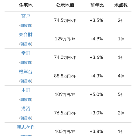
住宅地
公示地価
前年比
地点数
宮戸
74.5
+3.5%
2
万円/坪
件
(
朝霞市
)
東弁財
129
+4.9%
1
万円/坪
件
(
朝霞市
)
幸町
74.0
+3.6%
1
万円/坪
件
(
朝霞市
)
根岸台
88.8
+4.3%
4
万円/坪
件
(
朝霞市
)
本町
109
+5.0%
5
万円/坪
件
(
朝霞市
)
溝沼
76.5
+3.0%
2
万円/坪
件
(
朝霞市
)
朝志ケ丘
105
+3.8%
1
万円/坪
件