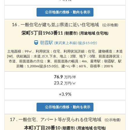
公示地価の推移・動向を表示
16 . 一般住宅が建ち並ぶ県道に近い住宅地域
(公示地価)
栄町5丁目1963番11
(朝霞市)
(用途地域 住宅地)
朝霞駅
(東武東上本線) (徒歩15.0分)
土地面積：99㎡、利用状況：住宅、利用状況詳細：住宅、建物構造：木造
[W]、供給施設：水道,ガス,下水、地上：2階、地下：0階、前面道路状況：
市道、前面道路の方位：東、前面道路の幅員：4m、最寄駅：朝霞駅、駅
距離：1,200m(徒歩15.0分)、建ぺい率；60％、容積率：200％
76.9
万円/坪
23.2
万円/㎡
+3.9%
公示地価の推移・動向を表示
17 . 一般住宅、アパート等が見られる住宅地域
(公示地価)
本町3丁目28番10
(朝霞市)
(用途地域 住宅地)