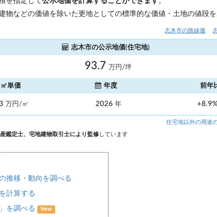
積を指定して
公示地価を計算することができます
。
建物などの価値を除いた更地としての標準的な価値・土地の値段を
志木市の路線価
志木市の公示地価(住宅地)
93.7
万円/坪
㎡単価
年度
前年
.3
2026
+8.9
万円/㎡
年
住宅地以外の用途
産鑑定士、宅地建物取引士により監修
しています
の推移・動向を調べる
を計算する
場」を調べる
New