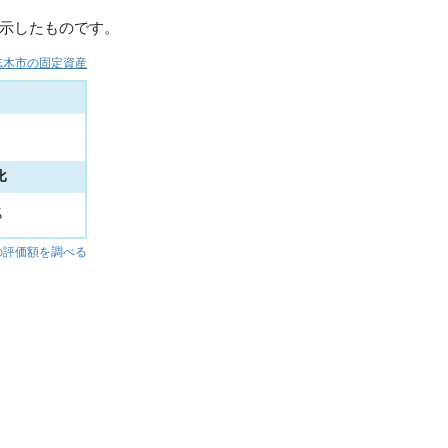
示したものです。
志木市の固定資産
比
%
の評価額を調べる