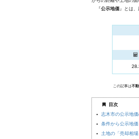
からの距離や土地の面
『
公示地価
』とは、
28
この記事は
不動
目次
志木市の公示地価
条件から公示地価
土地の「売却相