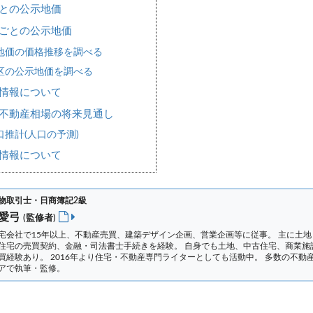
との公示地価
ごとの公示地価
地価の価格推移を調べる
区の公示地価を調べる
情報について
不動産相場の将来見通し
推計(人口の予測)
情報について
物取引士・日商簿記2級
 愛弓
(監修者)
宅会社で15年以上、不動産売買、建築デザイン企画、営業企画等に従事。 主に土地
住宅の売買契約、金融・司法書士手続きを経験。
自身でも土地、中古住宅、商業施
買経験あり。 2016年より住宅・不動産専門ライターとしても活動中。 多数の不動
アで執筆・監修。