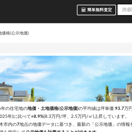
簡単無料査定
価格(公示地価)
6年の住宅地の
地価・土地価格(公示地価)
の平均値は坪単価
93.7
万円
025年)に比べて
+8.9%
(8.3万円/坪、2.5万円/㎡)上昇しています。
木市内の
7
地点の地価データに基づき、最新の「公示地価」の情報