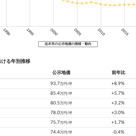
1990
1995
2000
2005
2010
2015
志木市の公示地価の推移・動向
おける年別推移
公示地価
前年比
93.7
+8.9%
万円/坪
85.4
+5.7%
万円/坪
80.5
+3.2%
万円/坪
78.0
+3.0%
万円/坪
75.7
+1.7%
万円/坪
74.4
-0.4%
万円/坪