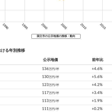
1990
1995
2000
2005
2010
2015
国立市の公示地価の推移・動向
おける年別推移
公示地価
前年比
136
+4.6%
万円/坪
130
+5.6%
万円/坪
123
+4.2%
万円/坪
117
+3.4%
万円/坪
113
+1.9%
万円/坪
111
+0.2%
万円/坪