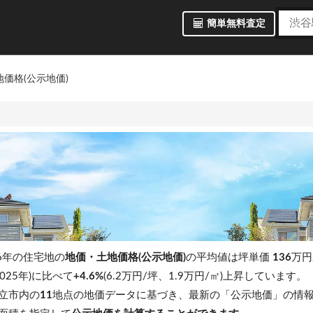
簡単無料査定
価格(公示地価)
6年の住宅地の
地価・土地価格(公示地価)
の平均値は坪単価
136
万円/
025年)に比べて
+4.6%
(6.2万円/坪、1.9万円/㎡)上昇しています。
立市内の
11
地点の地価データに基づき、最新の「公示地価」の情