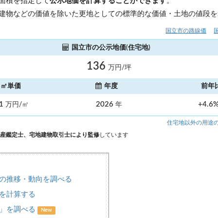
面積を指定して
公示地価を計算することができます
。
建物などの価値を除いた更地としての標準的な価値・土地の値段を
国立市の路線価
国立市の公示地価(住宅地)
136
万円/坪
㎡単価
年度
前年
.1
2026
+4.6
万円/㎡
年
住宅地以外の用途
産鑑定士、宅地建物取引士により監修
しています
の推移・動向を調べる
を計算する
場」を調べる
New