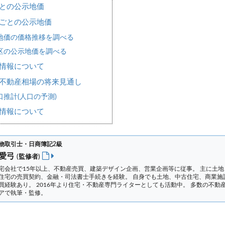
との公示地価
ごとの公示地価
地価の価格推移を調べる
区の公示地価を調べる
情報について
不動産相場の将来見通し
推計(人口の予測)
情報について
物取引士・日商簿記2級
 愛弓
(監修者)
宅会社で15年以上、不動産売買、建築デザイン企画、営業企画等に従事。 主に土地
住宅の売買契約、金融・司法書士手続きを経験。
自身でも土地、中古住宅、商業施
買経験あり。 2016年より住宅・不動産専門ライターとしても活動中。 多数の不動
アで執筆・監修。