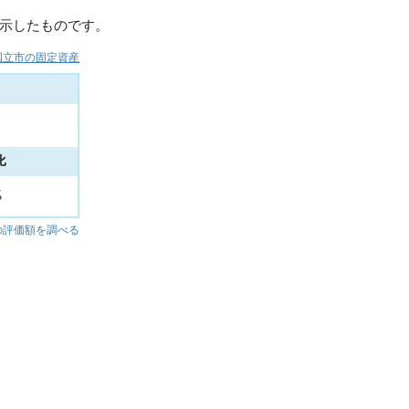
示したものです。
国立市の固定資産
比
%
の評価額を調べる