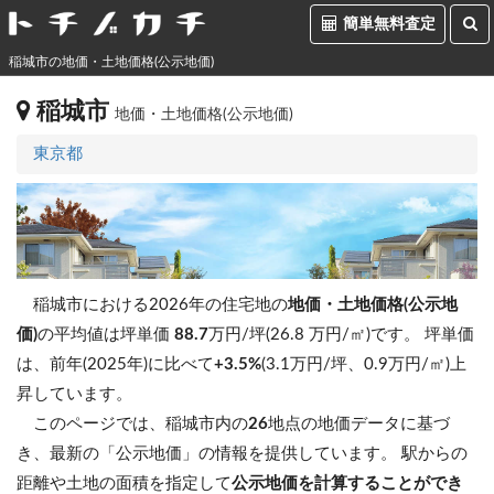
簡単無料査定
稲城市の地価・土地価格(公示地価)
稲城市
地価・土地価格(公示地価)
東京都
稲城市における2026年の住宅地の
地価・土地価格(公示地
価)
の平均値は坪単価
88.7
万円/坪(26.8 万円/㎡)です。
坪単価
は、前年(2025年)に比べて
+3.5%
(3.1万円/坪、0.9万円/㎡)上
昇しています。
このページでは、稲城市内の
26
地点の地価データに基づ
き、最新の「公示地価」の情報を提供しています。 駅からの
距離や土地の面積を指定して
公示地価を計算することができ