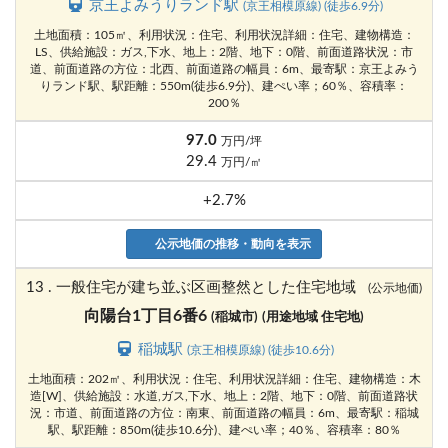
京王よみうりランド駅
(京王相模原線) (徒歩6.9分)
土地面積：105㎡、利用状況：住宅、利用状況詳細：住宅、建物構造：
LS、供給施設：ガス,下水、地上：2階、地下：0階、前面道路状況：市
道、前面道路の方位：北西、前面道路の幅員：6m、最寄駅：京王よみう
りランド駅、駅距離：550m(徒歩6.9分)、建ぺい率；60％、容積率：
200％
97.0
万円/坪
29.4
万円/㎡
+2.7%
公示地価の推移・動向を表示
13 . 一般住宅が建ち並ぶ区画整然とした住宅地域
(公示地価)
向陽台1丁目6番6
(稲城市)
(用途地域 住宅地)
稲城駅
(京王相模原線) (徒歩10.6分)
土地面積：202㎡、利用状況：住宅、利用状況詳細：住宅、建物構造：木
造[W]、供給施設：水道,ガス,下水、地上：2階、地下：0階、前面道路状
況：市道、前面道路の方位：南東、前面道路の幅員：6m、最寄駅：稲城
駅、駅距離：850m(徒歩10.6分)、建ぺい率；40％、容積率：80％