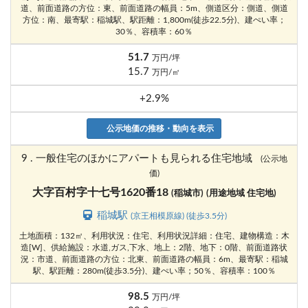
道、前面道路の方位：東、前面道路の幅員：5m、側道区分：側道、側道
方位：南、最寄駅：稲城駅、駅距離：1,800m(徒歩22.5分)、建ぺい率；
30％、容積率：60％
51.7
万円/坪
15.7
万円/㎡
+2.9%
公示地価の推移・動向を表示
9 . 一般住宅のほかにアパートも見られる住宅地域
(公示地
価)
大字百村字十七号1620番18
(稲城市)
(用途地域 住宅地)
稲城駅
(京王相模原線) (徒歩3.5分)
土地面積：132㎡、利用状況：住宅、利用状況詳細：住宅、建物構造：木
造[W]、供給施設：水道,ガス,下水、地上：2階、地下：0階、前面道路状
況：市道、前面道路の方位：北東、前面道路の幅員：6m、最寄駅：稲城
駅、駅距離：280m(徒歩3.5分)、建ぺい率；50％、容積率：100％
98.5
万円/坪