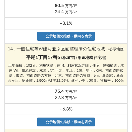
80.5
万円/坪
24.4
万円/㎡
+3.1%
公示地価の推移・動向を表示
14 . 一般住宅等が建ち並ぶ区画整理済の住宅地域
(公示地価)
平尾1丁目17番5
(稲城市)
(用途地域 住宅地)
土地面積：102㎡、利用状況：住宅、利用状況詳細：住宅、建物構造：木
造[W]、供給施設：水道,ガス,下水、地上：2階、地下：0階、前面道路状
況：市道、前面道路の方位：北東、前面道路の幅員：6m、最寄駅：新百
合ヶ丘、駅距離：1,800m(徒歩22.5分)、建ぺい率；50％、容積率：100％
75.4
万円/坪
22.8
万円/㎡
+6.8%
公示地価の推移・動向を表示