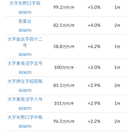
大字矢野口字宿
99.2
+5.0%
1
万円/坪
件
(
稲城市
)
若葉台
82.5
+4.0%
2
万円/坪
件
(
稲城市
)
大字坂浜字四十二
号
58.8
+6.2%
1
万円/坪
件
(
稲城市
)
大字東長沼字五号
100
+3.0%
1
万円/坪
件
(
稲城市
)
大字押立字稲荷島
85.1
+2.9%
2
万円/坪
件
(
稲城市
)
大字東長沼字八号
101
+2.9%
1
万円/坪
件
(
稲城市
)
大字矢野口字中島
96.5
+2.2%
2
万円/坪
件
(
稲城市
)