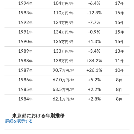
1994
104
-6.4%
17
年
万円/坪
件
1993
110
-12.8%
15
年
万円/坪
件
1992
124
-7.7%
15
年
万円/坪
件
1991
134
-0.9%
15
年
万円/坪
件
1990
135
+1.3%
15
年
万円/坪
件
1989
133
-3.4%
13
年
万円/坪
件
1988
138
+34.2%
11
年
万円/坪
件
1987
90.7
+26.1%
10
年
万円/坪
件
1986
67.0
+5.2%
8
年
万円/坪
件
1985
63.5
+2.2%
8
年
万円/坪
件
1984
62.1
+2.8%
8
年
万円/坪
件
東京都における年別推移
詳細を表示する