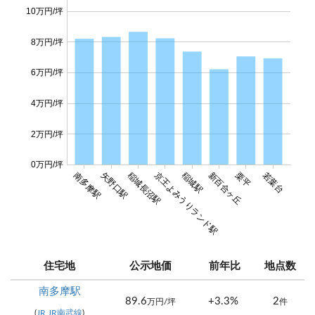
10万円/坪
8万円/坪
6万円/坪
4万円/坪
2万円/坪
0万円/坪
南多摩駅
矢野口駅
稲城長沼駅
京王よみうりランド駅
稲城駅
新百合ヶ丘
栗平
若葉台
住宅地
公示地価
前年比
地点数
南多摩駅
89.6
+3.3%
2
万円/坪
件
(
JR JR南武線
)