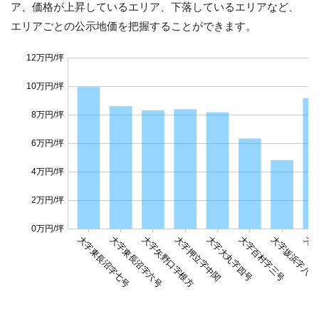
ア、価格が上昇しているエリア、下落しているエリアなど、
エリアごとの公示地価を把握することができます。
12万円/坪
10万円/坪
8万円/坪
6万円/坪
4万円/坪
2万円/坪
0万円/坪
大字東長沼字七号
大字東長沼字六号
大字矢野口字根方
大字押立字中関
大字大丸字四号
大字百村字三号
大字坂浜字八号
大字