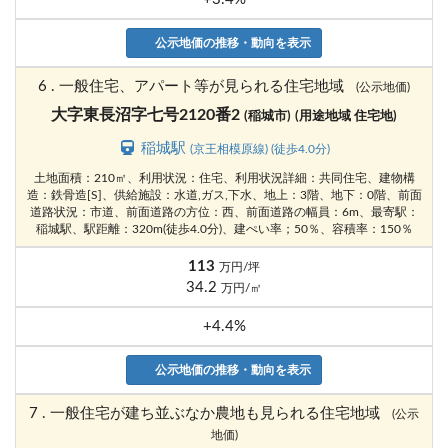
公示地価の推移・動向を表示
6 . 一般住宅、アパート等が見られる住宅地域
(公示地価)
大字東長沼字七号2120番2
(稲城市)
(用途地域 住宅地)
稲城駅
(京王相模原線) (徒歩4.0分)
土地面積：210㎡、利用状況：住宅、利用状況詳細：共同住宅、建物構
造：鉄骨造[S]、供給施設：水道,ガス,下水、地上：3階、地下：0階、前面
道路状況：市道、前面道路の方位：西、前面道路の幅員：6m、最寄駅：
稲城駅、駅距離：320m(徒歩4.0分)、建ぺい率；50％、容積率：150％
113
万円/坪
34.2
万円/㎡
+4.4%
公示地価の推移・動向を表示
7 . 一般住宅が建ち並ぶなか農地も見られる住宅地域
(公示
地価)