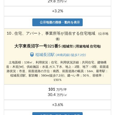
29.8
万円/㎡
+3.2%
公示地価の推移・動向を表示
10 . 住宅、アパート、事業所等が混在する住宅地域
(公示地
価)
大字東長沼字一号321番5
(稲城市)
(用途地域 住宅地)
稲城長沼駅
(JR南武線) (徒歩7.2分)
土地面積：138㎡、利用状況：住宅、利用状況詳細：共同住宅、建物構
造：木造[W]、供給施設：水道,ガス,下水、地上：2階、地下：0階、前面道
路状況：市道、前面道路の方位：南西、前面道路の幅員：16m、最寄駅：
稲城長沼駅、駅距離：580m(徒歩7.2分)、建ぺい率；50％、容積率：
150％
101
万円/坪
30.4
万円/㎡
+3.6%