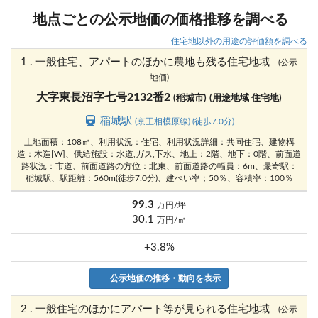
地点ごとの公示地価の価格推移を調べる
住宅地以外の用途の評価額を調べる
1 . 一般住宅、アパートのほかに農地も残る住宅地域
(公示
地価)
大字東長沼字七号2132番2
(稲城市)
(用途地域 住宅地)
稲城駅
(京王相模原線) (徒歩7.0分)
土地面積：108㎡、利用状況：住宅、利用状況詳細：共同住宅、建物構
造：木造[W]、供給施設：水道,ガス,下水、地上：2階、地下：0階、前面道
路状況：市道、前面道路の方位：北東、前面道路の幅員：6m、最寄駅：
稲城駅、駅距離：560m(徒歩7.0分)、建ぺい率；50％、容積率：100％
99.3
万円/坪
30.1
万円/㎡
+3.8%
公示地価の推移・動向を表示
2 . 一般住宅のほかにアパート等が見られる住宅地域
(公示