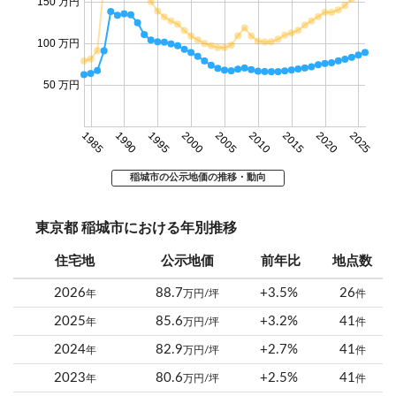
150 万円
100 万円
50 万円
1985
1990
1995
2000
2005
2010
2015
2020
2025
稲城市の公示地価の推移・動向
東京都 稲城市における年別推移
住宅地
公示地価
前年比
地点数
2026
88.7
+3.5%
26
年
万円/坪
件
2025
85.6
+3.2%
41
年
万円/坪
件
2024
82.9
+2.7%
41
年
万円/坪
件
2023
80.6
+2.5%
41
年
万円/坪
件