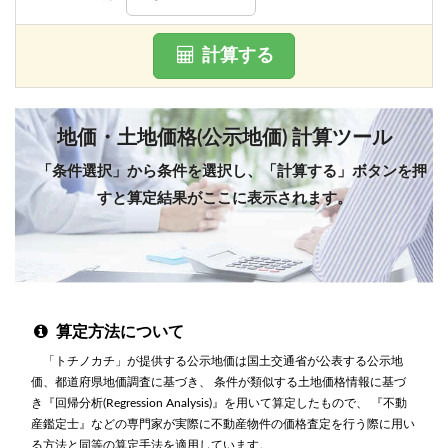
計算する
地価・土地価格(公示地価) 計算ツール
「条件選択」から条件を選択し、「計算する」ボタンを押
すと算定結果がここに表示されます。
算定方法について
「トチノカチ」が提供する公示地価は国土交通省が公表する公示地
価、都道府県地価調査に基づき、 条件が類似する土地価格情報に基づ
き『回帰分析(Regression Analysis)』を用いて算定したもので、 『不動
産鑑定士』などの専門家が実際に不動産物件の価格査定を行う際に用い
る方法と同等の算定手法を適用しています。