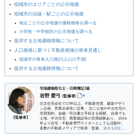
稲城市のエリアごとの公示地価
稲城市の沿線・駅ごとの公示地価
地点ごとの公示地価の価格推移を調べる
小学校・中学校区の公示地価を調べる
提供する土地価格情報について
人口推移に基づく不動産相場の将来見通し
稲城市の将来人口推計(人口の予測)
提供する土地価格情報について
宅地建物取引士・日商簿記2級
岩野 愛弓
(監修者)
注文住宅会社で15年以上、不動産売買、建築デザイ
ン企画、営業企画等に従事。 主に土地や中古住宅の
売買契約、金融・司法書士手続きを経験。
自身でも
【監修者】
土地、中古住宅、商業施設等の売買経験あり。 2016
年より住宅・不動産専門ライターとしても活動中。
多数の不動産メディアで執筆・監修。
続きを読む...