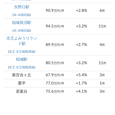
矢野口駅
90.9
+2.8%
6
万円/坪
件
(
JR JR南武線
)
稲城長沼駅
94.5
+3.2%
11
万円/坪
件
(
JR JR南武線
)
京王よみうりラン
ド駅
89.9
+2.7%
4
万円/坪
件
(
京王 京王相模原線
)
稲城駅
80.5
+3.2%
11
万円/坪
件
(
京王 京王相模原線
)
新百合ヶ丘
67.9
+5.4%
3
万円/坪
件
栗平
77.0
+1.7%
1
万円/坪
件
若葉台
75.6
+4.1%
3
万円/坪
件