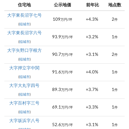
住宅地
公示地価
前年比
地点数
大字東長沼字七号
109
+4.3%
2
万円/坪
件
(
稲城市
)
大字東長沼字六号
93.9
+3.2%
1
万円/坪
件
(
稲城市
)
大字矢野口字根方
90.7
+3.1%
2
万円/坪
件
(
稲城市
)
大字押立字中関
91.6
+4.0%
1
万円/坪
件
(
稲城市
)
大字大丸字四号
89.3
+3.7%
1
万円/坪
件
(
稲城市
)
大字百村字三号
69.1
+3.3%
1
万円/坪
件
(
稲城市
)
大字坂浜字八号
52.6
+3.1%
1
万円/坪
件