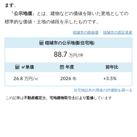
ます
。
『
公示地価
』とは、建物などの価値を除いた更地としての
標準的な価値・土地の値段を示したものです。
稲城市の路線価
稲城市の固定資産
稲城市の公示地価(住宅地)
88.7
万円/坪
㎡単価
年度
前年比
26.8
2026
+3.5%
万円/㎡
年
住宅地以外の用途の評価額を調べる
この記事は
不動産鑑定士、宅地建物取引士により監修
しています