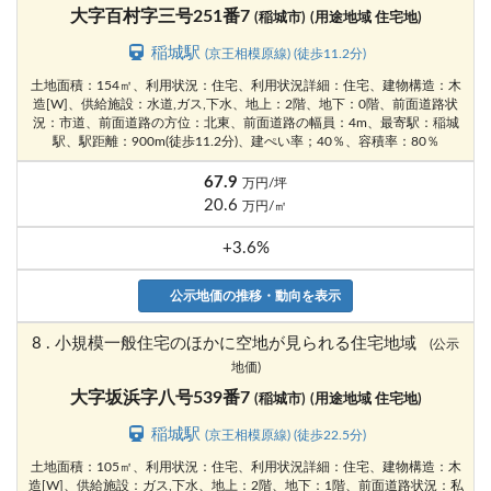
大字百村字三号251番7
(稲城市)
(用途地域 住宅地)
稲城駅
(京王相模原線) (徒歩11.2分)
土地面積：154㎡、利用状況：住宅、利用状況詳細：住宅、建物構造：木
造[W]、供給施設：水道,ガス,下水、地上：2階、地下：0階、前面道路状
況：市道、前面道路の方位：北東、前面道路の幅員：4m、最寄駅：稲城
駅、駅距離：900m(徒歩11.2分)、建ぺい率；40％、容積率：80％
67.9
万円/坪
20.6
万円/㎡
+3.6%
公示地価の推移・動向を表示
8 . 小規模一般住宅のほかに空地が見られる住宅地域
(公示
地価)
大字坂浜字八号539番7
(稲城市)
(用途地域 住宅地)
稲城駅
(京王相模原線) (徒歩22.5分)
土地面積：105㎡、利用状況：住宅、利用状況詳細：住宅、建物構造：木
造[W]、供給施設：ガス,下水、地上：2階、地下：1階、前面道路状況：私