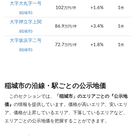
大字大丸字一号
102
+1.6%
1
万円/坪
件
(
稲城市
)
大字押立字上関
86.9
+3.4%
1
万円/坪
件
(
稲城市
)
大字坂浜字二号
72.7
+1.8%
1
万円/坪
件
(
稲城市
)
稲城市の沿線・駅ごとの公示地価
このセクションでは、
「稲城市」のエリアごとの『公示地
価』
の情報を提供しています。価格が高いエリア、安いエリ
ア、価格が上昇しているエリア、下落しているエリアなど、
エリアごとの公示地価を把握することができます。