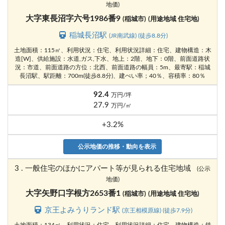
地価)
大字東長沼字六号1986番9
(稲城市)
(用途地域 住宅地)
稲城長沼駅
(JR南武線) (徒歩8.8分)
土地面積：115㎡、利用状況：住宅、利用状況詳細：住宅、建物構造：木
造[W]、供給施設：水道,ガス,下水、地上：2階、地下：0階、前面道路状
況：市道、前面道路の方位：北西、前面道路の幅員：5m、最寄駅：稲城
長沼駅、駅距離：700m(徒歩8.8分)、建ぺい率；40％、容積率：80％
92.4
万円/坪
27.9
万円/㎡
+3.2%
公示地価の推移・動向を表示
3 . 一般住宅のほかにアパート等が見られる住宅地域
(公示
地価)
大字矢野口字根方2653番1
(稲城市)
(用途地域 住宅地)
京王よみうりランド駅
(京王相模原線) (徒歩7.9分)