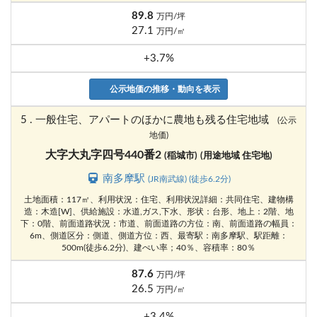
89.8
万円/坪
27.1
万円/㎡
+3.7%
公示地価の推移・動向を表示
5 . 一般住宅、アパートのほかに農地も残る住宅地域
(公示
地価)
大字大丸字四号440番2
(稲城市)
(用途地域 住宅地)
南多摩駅
(JR南武線) (徒歩6.2分)
土地面積：117㎡、利用状況：住宅、利用状況詳細：共同住宅、建物構
造：木造[W]、供給施設：水道,ガス,下水、形状：台形、地上：2階、地
下：0階、前面道路状況：市道、前面道路の方位：南、前面道路の幅員：
6m、側道区分：側道、側道方位：西、最寄駅：南多摩駅、駅距離：
500m(徒歩6.2分)、建ぺい率；40％、容積率：80％
87.6
万円/坪
26.5
万円/㎡
+3.4%