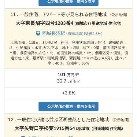
公示地価の推移・動向を表示
11 . 一般住宅、アパート等が見られる住宅地域
(公示地価)
大字東長沼字四号1283番4
(稲城市)
(用途地域 住宅地)
稲城長沼駅
(JR南武線) (徒歩4.6分)
土地面積：118㎡、利用状況：住宅、利用状況詳細：住宅、建物構造：
LS、供給施設：水道,ガス,下水、地上：2階、地下：0階、前面道路状況：
市道、前面道路の方位：北、前面道路の幅員：7m、側道区分：側道、側
道方位：東、最寄駅：稲城長沼駅、駅距離：370m(徒歩4.6分)、建ぺい
率；40％、容積率：80％
101
万円/坪
30.7
万円/㎡
+3.8%
公示地価の推移・動向を表示
12 . 一般住宅が建ち並ぶ区画整然とした住宅地域
(公示地価)
大字矢野口字松葉1915番54
(稲城市)
(用途地域 住宅地)