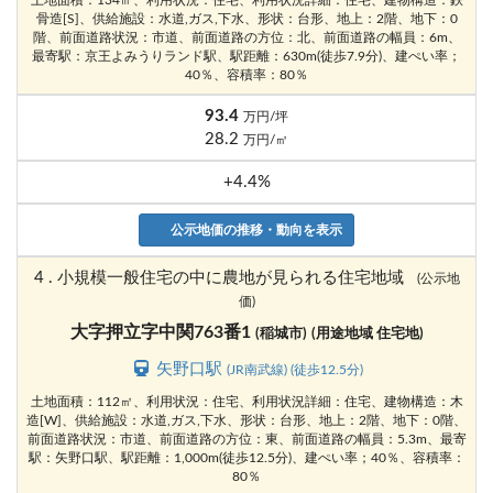
土地面積：134㎡、利用状況：住宅、利用状況詳細：住宅、建物構造：鉄
骨造[S]、供給施設：水道,ガス,下水、形状：台形、地上：2階、地下：0
階、前面道路状況：市道、前面道路の方位：北、前面道路の幅員：6m、
最寄駅：京王よみうりランド駅、駅距離：630m(徒歩7.9分)、建ぺい率；
40％、容積率：80％
93.4
万円/坪
28.2
万円/㎡
+4.4%
公示地価の推移・動向を表示
4 . 小規模一般住宅の中に農地が見られる住宅地域
(公示地
価)
大字押立字中関763番1
(稲城市)
(用途地域 住宅地)
矢野口駅
(JR南武線) (徒歩12.5分)
土地面積：112㎡、利用状況：住宅、利用状況詳細：住宅、建物構造：木
造[W]、供給施設：水道,ガス,下水、形状：台形、地上：2階、地下：0階、
前面道路状況：市道、前面道路の方位：東、前面道路の幅員：5.3m、最寄
駅：矢野口駅、駅距離：1,000m(徒歩12.5分)、建ぺい率；40％、容積率：
80％