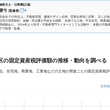
物取引士・日商簿記2級
 愛弓
(監修者)
宅会社で15年以上、不動産売買、建築デザイン企画、営業企画等に従事。 主に土地
住宅の売買契約、金融・司法書士手続きを経験。
自身でも土地、中古住宅、商業施
買経験あり。 2016年より住宅・不動産専門ライターとしても活動中。 多数の不動
アで執筆・監修。
区の固定資産税評価額の推移・動向を調べる
る、住宅地、商業地、工業地などの土地の用途ごとの固定資産税評
住宅地