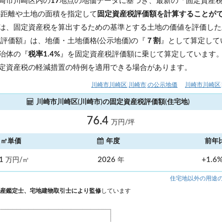
崎市川崎区内の
17
地点の地価データに基づき、最新の「固定資産
の距離や土地の面積を指定して
固定資産税評価額を計算することが
は、固定資産税を算出するための基準とする土地の価値を評価した
税評価額』は、地価・土地価格(公示地価)の『
７割
』として算定して
治体の『
税率1.4%
』を固定資産税評価額に乗じて算定しています
定資産税の軽減措置の特例を適用できる場合があります。
川崎市川崎区(川崎市)の公示地価
川崎市川崎区
川崎市川崎区(川崎市)の固定資産税評価額(住宅地)
76.4
万円/坪
㎡単価
年度
前年
.1
2026
+1.6
万円/㎡
年
住宅地以外の用途
産鑑定士、宅地建物取引士により監修
しています