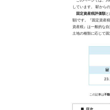
このページでは、川
しています。 駅から
固定資産税評価額
と
額)です。『固定資産
資産税』は一般的な自
土地の種類に応じて固
23
この記事は
不動
目次