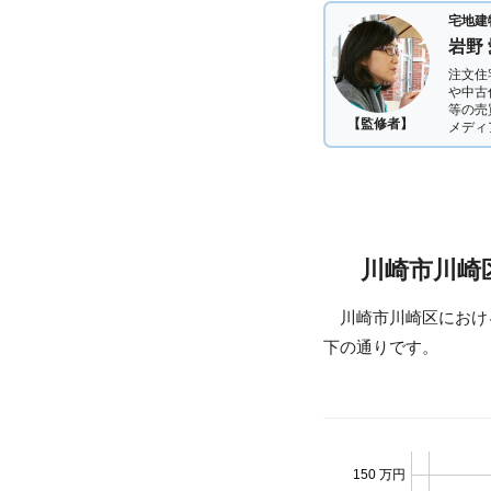
宅地建
岩野
注文住
や中古
等の売
【監修者】
メディ
川崎市川崎
川崎市川崎区におけ
下の通りです。
150 万円