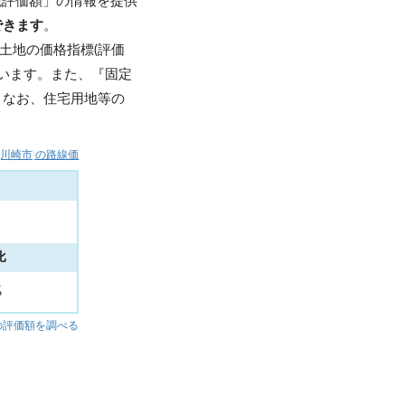
税評価額」の情報を提供
できます
。
土地の価格指標(評価
います。また、『固定
。なお、住宅用地等の
(川崎市)の路線価
比
%
の評価額を調べる