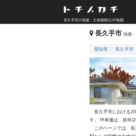
長久手市の地価・土地価格(公示地価)
長久手市
地価・
愛知県
長久手市
長久手市における20
す。
坪単価は、前年(2
このページでは、長