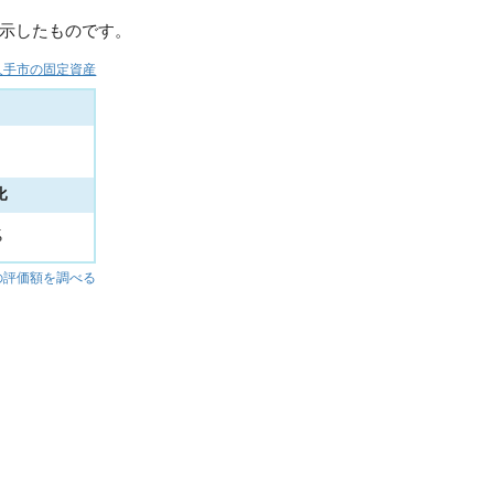
示したものです。
久手市の固定資産
比
%
の評価額を調べる