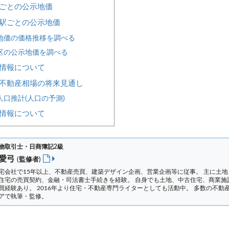
ごとの公示地価
駅ごとの公示地価
地価の価格推移を調べる
区の公示地価を調べる
情報について
不動産相場の将来見通し
口推計(人口の予測)
情報について
物取引士・日商簿記2級
 愛弓
(監修者)
宅会社で15年以上、不動産売買、建築デザイン企画、営業企画等に従事。 主に土地
住宅の売買契約、金融・司法書士手続きを経験。
自身でも土地、中古住宅、商業施
買経験あり。 2016年より住宅・不動産専門ライターとしても活動中。 多数の不動
アで執筆・監修。