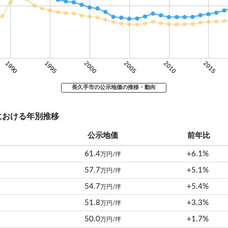
1990
1995
2000
2005
2010
2015
長久手市の公示地価の推移・動向
における年別推移
公示地価
前年比
61.4
+6.1%
万円/坪
57.7
+5.1%
万円/坪
54.7
+5.4%
万円/坪
51.8
+3.3%
万円/坪
50.0
+1.7%
万円/坪