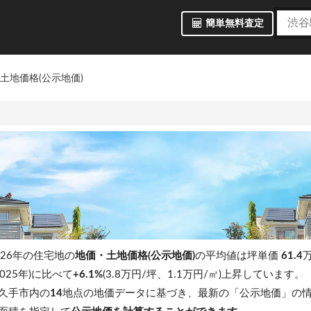
簡単無料査定
土地価格(公示地価)
26年の住宅地の
地価・土地価格(公示地価)
の平均値は坪単価
61.4
万
025年)に比べて
+6.1%
(3.8万円/坪、1.1万円/㎡)上昇しています。
久手市内の
14
地点の地価データに基づき、最新の「公示地価」の