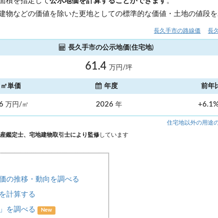
面積を指定して
公示地価を計算することができます
。
建物などの価値を除いた更地としての標準的な価値・土地の値段を
長久手市の路線価
長
長久手市の公示地価(住宅地)
61.4
万円/坪
㎡単価
年度
前年
.6
2026
+6.1
万円/㎡
年
住宅地以外の用途
産鑑定士、宅地建物取引士により監修
しています
価の推移・動向を調べる
を計算する
場」を調べる
New