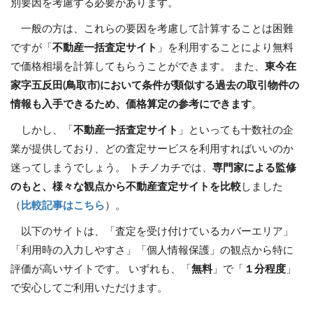
別要因を考慮する必要があります。
一般の方は、これらの要因を考慮して計算することは困難
ですが「
不動産一括査定サイト
」を利用することにより無料
で価格相場を計算してもらうことができます。 また、
東今在
家字五反田(鳥取市)において条件が類似する過去の取引物件の
情報も入手できるため、価格算定の参考にできます
。
しかし、「
不動産一括査定サイト
」といっても十数社の企
業が提供しており、どの査定サービスを利用すればいいのか
迷ってしまうでしょう。 トチノカチでは、
専門家による監修
のもと、様々な観点から不動産査定サイトを比較
しました
（
比較記事はこちら
）。
以下のサイトは、「査定を受け付けているカバーエリア」
「利用時の入力しやすさ」「個人情報保護」の観点から特に
評価が高いサイトです。 いずれも、「
無料
」で「
１分程度
」
で安心してご利用いただけます。