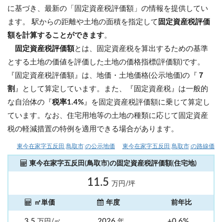
に基づき、最新の「固定資産税評価額」の情報を提供してい
ます。 駅からの距離や土地の面積を指定して
固定資産税評価
額を計算することができます
。
固定資産税評価額
とは、固定資産税を算出するための基準
とする土地の価値を評価した土地の価格指標(評価額)です。
『固定資産税評価額』は、地価・土地価格(公示地価)の『
７
割
』として算定しています。また、『固定資産税』は一般的
な自治体の『
税率1.4%
』を固定資産税評価額に乗じて算定し
ています。なお、住宅用地等の土地の種類に応じて固定資産
税の軽減措置の特例を適用できる場合があります。
東今在家字五反田(鳥取市)の公示地価
東今在家字五反田(鳥取市)の路線価
東今在家字五反田(鳥取市)の固定資産税評価額(住宅地)
11.5
万円/坪
㎡単価
年度
前年比
3.5
2026
+0.6%
万円/㎡
年