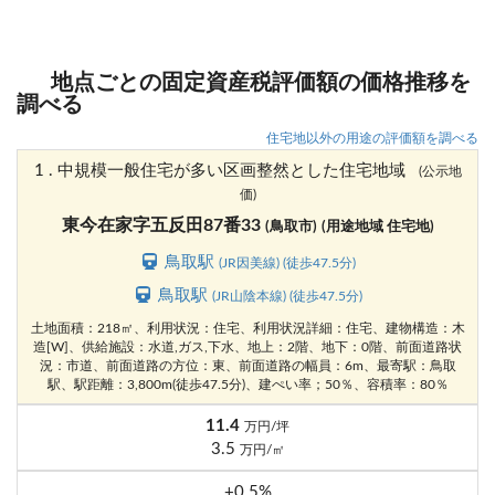
地点ごとの固定資産税評価額の価格推移を
調べる
住宅地以外の用途の評価額を調べる
1 . 中規模一般住宅が多い区画整然とした住宅地域
(公示地
価)
東今在家字五反田87番33
(鳥取市)
(用途地域 住宅地)
鳥取駅
(JR因美線) (徒歩47.5分)
鳥取駅
(JR山陰本線) (徒歩47.5分)
土地面積：218㎡、利用状況：住宅、利用状況詳細：住宅、建物構造：木
造[W]、供給施設：水道,ガス,下水、地上：2階、地下：0階、前面道路状
況：市道、前面道路の方位：東、前面道路の幅員：6m、最寄駅：鳥取
駅、駅距離：3,800m(徒歩47.5分)、建ぺい率；50％、容積率：80％
11.4
万円/坪
3.5
万円/㎡
+0.5%