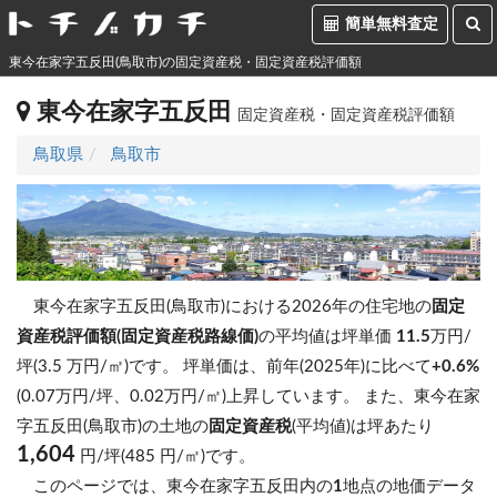
簡単無料査定
東今在家字五反田(鳥取市)の固定資産税・固定資産税評価額
東今在家字五反田
固定資産税・固定資産税評価額
鳥取県
鳥取市
東今在家字五反田(鳥取市)における2026年の住宅地の
固定
資産税評価額(固定資産税路線価)
の平均値は坪単価
11.5
万円/
坪(3.5 万円/㎡)です。
坪単価は、前年(2025年)に比べて
+0.6%
(0.07万円/坪、0.02万円/㎡)上昇しています。
また、東今在家
字五反田(鳥取市)の土地の
固定資産税
(平均値)は坪あたり
1,604
円/坪(485 円/㎡)です。
このページでは、東今在家字五反田内の
1
地点の地価データ