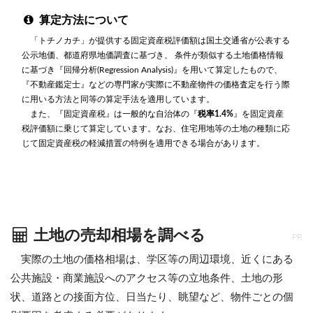
算定方法について
「トチノカチ」が提供する固定資産税評価額は国土交通省が公表する
公示地価、都道府県地価調査に基づき、 条件が類似する土地価格情報
に基づき『回帰分析(Regression Analysis)』を用いて算定したもので、
『不動産鑑定士』などの専門家が実際に不動産物件の価格査定を行う際
に用いる方法と同等の算定手法を適用しています。
また、『固定資産税』は一般的な自治体の『
税率1.4%
』を固定資産
税評価額に乗じて算定しています。なお、住宅用地等の土地の種類に応
じて固定資産税の軽減措置の特例を適用できる場合があります。
土地の売却相場を調べる
PR
実際の土地の価格相場は、学区等の周辺環境、近くにある
公共施設・商業施設へのアクセス等の立地条件、土地の形
状、道路との接面方位、日当たり、眺望など、物件ごとの個