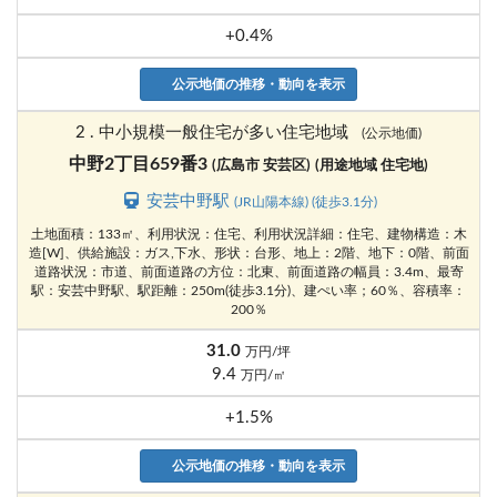
+0.4%
公示地価の推移・動向を表示
2 . 中小規模一般住宅が多い住宅地域
(公示地価)
中野2丁目659番3
(広島市 安芸区)
(用途地域 住宅地)
安芸中野駅
(JR山陽本線) (徒歩3.1分)
土地面積：133㎡、利用状況：住宅、利用状況詳細：住宅、建物構造：木
造[W]、供給施設：ガス,下水、形状：台形、地上：2階、地下：0階、前面
道路状況：市道、前面道路の方位：北東、前面道路の幅員：3.4m、最寄
駅：安芸中野駅、駅距離：250m(徒歩3.1分)、建ぺい率；60％、容積率：
200％
31.0
万円/坪
9.4
万円/㎡
+1.5%
公示地価の推移・動向を表示