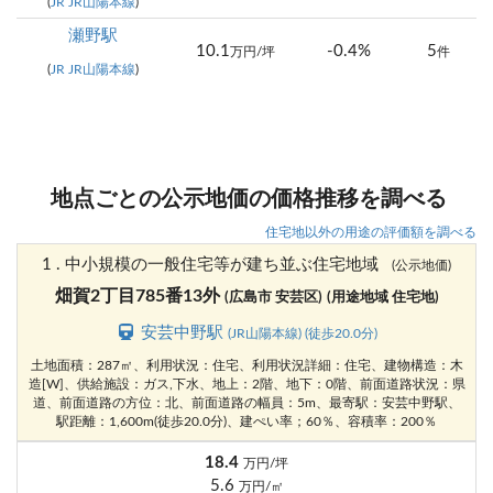
(
JR JR山陽本線
)
瀬野駅
10.1
-0.4%
5
万円/坪
件
(
JR JR山陽本線
)
地点ごとの公示地価の価格推移を調べる
住宅地以外の用途の評価額を調べる
1 . 中小規模の一般住宅等が建ち並ぶ住宅地域
(公示地価)
畑賀2丁目785番13外
(広島市 安芸区)
(用途地域 住宅地)
安芸中野駅
(JR山陽本線) (徒歩20.0分)
土地面積：287㎡、利用状況：住宅、利用状況詳細：住宅、建物構造：木
造[W]、供給施設：ガス,下水、地上：2階、地下：0階、前面道路状況：県
道、前面道路の方位：北、前面道路の幅員：5m、最寄駅：安芸中野駅、
駅距離：1,600m(徒歩20.0分)、建ぺい率；60％、容積率：200％
18.4
万円/坪
5.6
万円/㎡