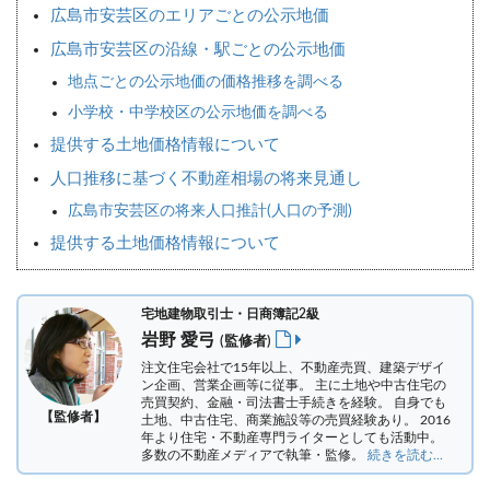
広島市安芸区のエリアごとの公示地価
広島市安芸区の沿線・駅ごとの公示地価
地点ごとの公示地価の価格推移を調べる
小学校・中学校区の公示地価を調べる
提供する土地価格情報について
人口推移に基づく不動産相場の将来見通し
広島市安芸区の将来人口推計(人口の予測)
提供する土地価格情報について
宅地建物取引士・日商簿記2級
岩野 愛弓
(監修者)
注文住宅会社で15年以上、不動産売買、建築デザイ
ン企画、営業企画等に従事。 主に土地や中古住宅の
売買契約、金融・司法書士手続きを経験。
自身でも
【監修者】
土地、中古住宅、商業施設等の売買経験あり。 2016
年より住宅・不動産専門ライターとしても活動中。
多数の不動産メディアで執筆・監修。
続きを読む...