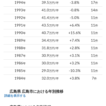
1994
39.5
-3.8%
17
年
万円/坪
件
1993
41.0
-0.8%
14
年
万円/坪
件
1992
41.4
-5.0%
11
年
万円/坪
件
1991
43.5
+6.4%
11
年
万円/坪
件
1990
40.7
+15.6%
11
年
万円/坪
件
1989
34.4
+7.4%
11
年
万円/坪
件
1988
31.8
+2.8%
11
年
万円/坪
件
1987
30.9
+3.1%
11
年
万円/坪
件
1986
30.0
+3.2%
11
年
万円/坪
件
1985
29.0
-10.3%
11
年
万円/坪
件
1984
32.0
+3.8%
7
年
万円/坪
件
広島県 広島市における年別推移
詳細を表示する