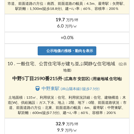
市道、前面道路の方位：南西、前面道路の幅員：4.5m、最寄駅：矢野駅、
駅距離：1,500m(徒歩18.8分)、建ぺい率；60％、容積率：200％
19.7
万円/坪
6.0
万円/㎡
+0.0%
公示地価の推移・動向を表示
10 . 一般住宅、公営住宅等が建ち並ぶ閑静な住宅地域
(公示
地価)
中野5丁目2590番215外
(広島市 安芸区)
(用途地域 住宅地)
中野東駅
(JR山陽本線) (徒歩7.5分)
土地面積：135㎡、利用状況：住宅、利用状況詳細：住宅、建物構造：木
造[W]、供給施設：ガス,下水、地上：2階、地下：0階、前面道路状況：市
道、前面道路の方位：北東、前面道路の幅員：6m、最寄駅：中野東駅、
駅距離：600m(徒歩7.5分)、建ぺい率；60％、容積率：200％
32.9
万円/坪
9.9
万円/㎡