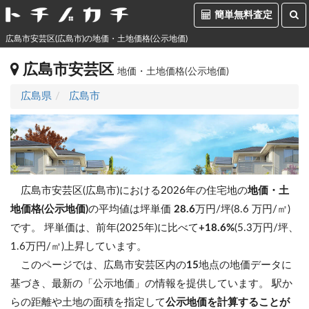
簡単無料査定
広島市安芸区(広島市)の地価・土地価格(公示地価)
広島市安芸区
地価・土地価格(公示地価)
広島県
広島市
広島市安芸区(広島市)における2026年の住宅地の
地価・土
地価格(公示地価)
の平均値は坪単価
28.6
万円/坪(8.6 万円/㎡)
です。
坪単価は、前年(2025年)に比べて
+18.6%
(5.3万円/坪、
1.6万円/㎡)上昇しています。
このページでは、広島市安芸区内の
15
地点の地価データに
基づき、最新の「公示地価」の情報を提供しています。 駅か
らの距離や土地の面積を指定して
公示地価を計算することが