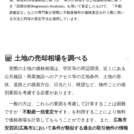
価、都道府県地価調査に基づき、 条件が類似する土地価格情報に基づ
き『回帰分析(Regression Analysis)』を用いて算定したもので、 『不動
産鑑定士』などの専門家が実際に不動産物件の価格査定を行う際に用い
る方法と同等の算定手法を適用しています。
土地の売却相場を調べる
PR
実際の土地の価格相場は、学区等の周辺環境、近くにある
公共施設・商業施設へのアクセス等の立地条件、土地の形
状、道路との接面方位、日当たり、眺望など、物件ごとの個
別要因を考慮する必要があります。
一般の方は、これらの要因を考慮して計算することは困難
ですが「
不動産一括査定サイト
」を利用することにより無料
で価格相場を計算してもらうことができます。 また、
広島市
安芸区(広島市)において条件が類似する過去の取引物件の情報