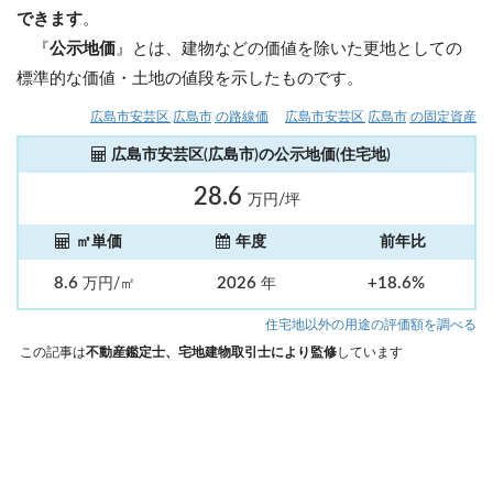
できます
。
『
公示地価
』とは、建物などの価値を除いた更地としての
標準的な価値・土地の値段を示したものです。
広島市安芸区(広島市)の路線価
広島市安芸区(広島市)の固定資産
広島市安芸区(広島市)の公示地価(住宅地)
28.6
万円/坪
㎡単価
年度
前年比
8.6
2026
+18.6%
万円/㎡
年
住宅地以外の用途の評価額を調べる
この記事は
不動産鑑定士、宅地建物取引士により監修
しています