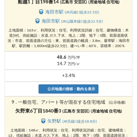
船越1丁目198番14
(広島市 安芸区)
(用途地域 住宅地)
海田市駅
(JR呉線) (徒歩22.5分)
海田市駅
(JR山陽本線) (徒歩22.5分)
土地面積：163㎡、利用状況：住宅、利用状況詳細：住宅、建物構造：木
造[W]、供給施設：水道,ガス,下水、地上：2階、地下：0階、前面道路状
況：市道、前面道路の方位：東、前面道路の幅員：3.8m、最寄駅：海田市
駅、駅距離：1,800m(徒歩22.5分)、建ぺい率；60％、容積率：200％
48.6
万円/坪
14.7
万円/㎡
+3.4%
公示地価の推移・動向を表示
9 . 一般住宅、アパート等が混在する住宅地域
(公示地価)
矢野東6丁目1840番3
(広島市 安芸区)
(用途地域 住宅地)
矢野駅
(JR呉線) (徒歩18.8分)
土地面積：148㎡、利用状況：住宅、利用状況詳細：住宅、建物構造：
LS、供給施設：水道,ガス,下水、地上：2階、地下：0階、前面道路状況：