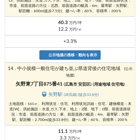
LS、供給施設：水道,ガス,下水、地上：2階、地下：0階、前面道路状況：
市道、前面道路の方位：北西、前面道路の幅員：6m、最寄駅：矢野駅、
駅距離：600m(徒歩7.5分)、建ぺい率；60％、容積率：200％
40.3
万円/坪
12.2
万円/㎡
+3.3%
公示地価の推移・動向を表示
14 . 中小規模一般住宅が建ち並ぶ県道背後の住宅地域
(公示
地価)
矢野東7丁目875番41
(広島市 安芸区)
(用途地域 住宅地)
矢野駅
(JR呉線) (徒歩33.8分)
土地面積：161㎡、利用状況：住宅、利用状況詳細：住宅、建物構造：木
造[W]、供給施設：水道,ガス,下水、地上：2階、地下：0階、前面道路状
況：市道、前面道路の方位：東、前面道路の幅員：4m、最寄駅：矢野
駅、駅距離：2,700m(徒歩33.8分)、建ぺい率；60％、容積率：200％
11.1
万円/坪
3.3
万円/㎡