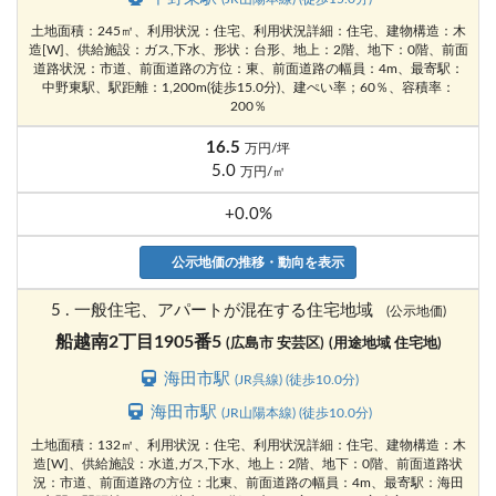
土地面積：245㎡、利用状況：住宅、利用状況詳細：住宅、建物構造：木
造[W]、供給施設：ガス,下水、形状：台形、地上：2階、地下：0階、前面
道路状況：市道、前面道路の方位：東、前面道路の幅員：4m、最寄駅：
中野東駅、駅距離：1,200m(徒歩15.0分)、建ぺい率；60％、容積率：
200％
16.5
万円/坪
5.0
万円/㎡
+0.0%
公示地価の推移・動向を表示
5 . 一般住宅、アパートが混在する住宅地域
(公示地価)
船越南2丁目1905番5
(広島市 安芸区)
(用途地域 住宅地)
海田市駅
(JR呉線) (徒歩10.0分)
海田市駅
(JR山陽本線) (徒歩10.0分)
土地面積：132㎡、利用状況：住宅、利用状況詳細：住宅、建物構造：木
造[W]、供給施設：水道,ガス,下水、地上：2階、地下：0階、前面道路状
況：市道、前面道路の方位：北東、前面道路の幅員：4m、最寄駅：海田