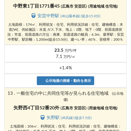
中野東1丁目1771番45
(広島市 安芸区)
(用途地域 住宅地)
安芸中野駅
(JR山陽本線) (徒歩15.0分)
土地面積：174㎡、利用状況：住宅、利用状況詳細：住宅、建物構造：木
造[W]、供給施設：水道,ガス,下水、地上：2階、地下：0階、前面道路状
況：市道、前面道路の方位：南東、前面道路の幅員：6.3m、最寄駅：安芸
中野駅、駅距離：1,200m(徒歩15.0分)、建ぺい率；60％、容積率：200％
23.5
万円/坪
7.1
万円/㎡
+1.4%
公示地価の推移・動向を表示
13 . 一般住宅の中に共同住宅等が見られる住宅地域
(公示地
価)
矢野西4丁目52番20外
(広島市 安芸区)
(用途地域 住宅地)
矢野駅
(JR呉線) (徒歩7.5分)
土地面積：206㎡、利用状況：住宅、利用状況詳細：住宅、建物構造：