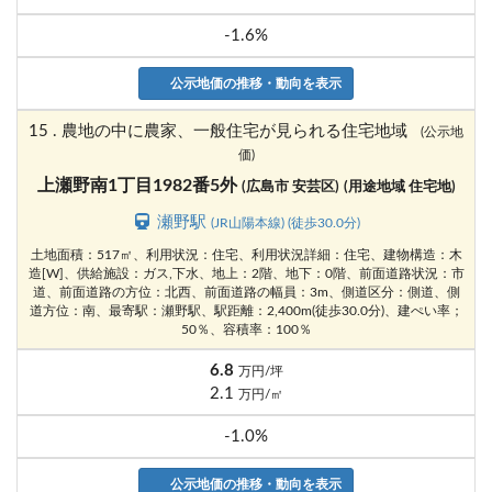
-1.6%
公示地価の推移・動向を表示
15 . 農地の中に農家、一般住宅が見られる住宅地域
(公示地
価)
上瀬野南1丁目1982番5外
(広島市 安芸区)
(用途地域 住宅地)
瀬野駅
(JR山陽本線) (徒歩30.0分)
土地面積：517㎡、利用状況：住宅、利用状況詳細：住宅、建物構造：木
造[W]、供給施設：ガス,下水、地上：2階、地下：0階、前面道路状況：市
道、前面道路の方位：北西、前面道路の幅員：3m、側道区分：側道、側
道方位：南、最寄駅：瀬野駅、駅距離：2,400m(徒歩30.0分)、建ぺい率；
50％、容積率：100％
6.8
万円/坪
2.1
万円/㎡
-1.0%
公示地価の推移・動向を表示