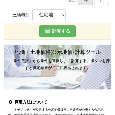
坪
㎡
単位：
土地種別
計算する
地価・土地価格(公示地価) 計算ツール
「条件選択」から条件を選択し、「計算する」ボタンを押
すと算定結果がここに表示されます。
算定方法について
「トチノカチ」が提供する公示地価は国土交通省が公表する公示地