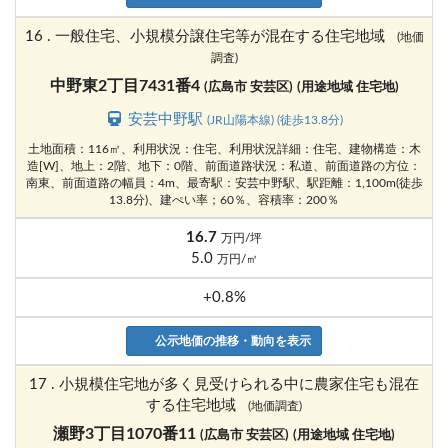
16 . 一般住宅、小規模分譲住宅等が混在する住宅地域
(地価
調査)
中野東2丁目7431番4
(広島市 安芸区)
(用途地域 住宅地)
安芸中野駅
(JR山陽本線) (徒歩13.8分)
土地面積：116㎡、利用状況：住宅、利用状況詳細：住宅、建物構造：木
造[W]、地上：2階、地下：0階、前面道路状況：私道、前面道路の方位：
南東、前面道路の幅員：4m、最寄駅：安芸中野駅、駅距離：1,100m(徒歩
13.8分)、建ぺい率；60％、容積率：200％
16.7
万円/坪
5.0
万円/㎡
+0.8%
公示地価の推移・動向を表示
17 . 小規模住宅地が多く見受けられる中に農家住宅も混在
する住宅地域
(地価調査)
瀬野3丁目1070番11
(広島市 安芸区)
(用途地域 住宅地)