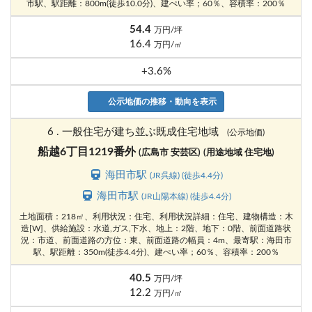
市駅、駅距離：800m(徒歩10.0分)、建ぺい率；60％、容積率：200％
54.4
万円/坪
16.4
万円/㎡
+3.6%
公示地価の推移・動向を表示
6 . 一般住宅が建ち並ぶ既成住宅地域
(公示地価)
船越6丁目1219番外
(広島市 安芸区)
(用途地域 住宅地)
海田市駅
(JR呉線) (徒歩4.4分)
海田市駅
(JR山陽本線) (徒歩4.4分)
土地面積：218㎡、利用状況：住宅、利用状況詳細：住宅、建物構造：木
造[W]、供給施設：水道,ガス,下水、地上：2階、地下：0階、前面道路状
況：市道、前面道路の方位：東、前面道路の幅員：4m、最寄駅：海田市
駅、駅距離：350m(徒歩4.4分)、建ぺい率；60％、容積率：200％
40.5
万円/坪
12.2
万円/㎡