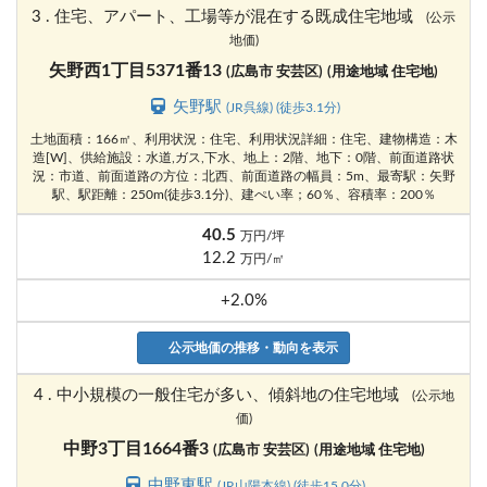
3 . 住宅、アパート、工場等が混在する既成住宅地域
(公示
地価)
矢野西1丁目5371番13
(広島市 安芸区)
(用途地域 住宅地)
矢野駅
(JR呉線) (徒歩3.1分)
土地面積：166㎡、利用状況：住宅、利用状況詳細：住宅、建物構造：木
造[W]、供給施設：水道,ガス,下水、地上：2階、地下：0階、前面道路状
況：市道、前面道路の方位：北西、前面道路の幅員：5m、最寄駅：矢野
駅、駅距離：250m(徒歩3.1分)、建ぺい率；60％、容積率：200％
40.5
万円/坪
12.2
万円/㎡
+2.0%
公示地価の推移・動向を表示
4 . 中小規模の一般住宅が多い、傾斜地の住宅地域
(公示地
価)
中野3丁目1664番3
(広島市 安芸区)
(用途地域 住宅地)
中野東駅
(JR山陽本線) (徒歩15.0分)