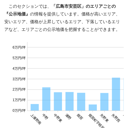
このセクションでは、
「広島市安芸区」のエリアごとの
『公示地価』
の情報を提供しています。価格が高いエリア、
安いエリア、価格が上昇しているエリア、下落しているエリ
アなど、エリアごとの公示地価を把握することができます。
6万円/坪
5万円/坪
4万円/坪
3万円/坪
2万円/坪
1万円/坪
0万円/坪
上瀬野南
中野
中野東
瀬野
畑賀
畑賀町字植垣内筋
矢野東
矢野西
船