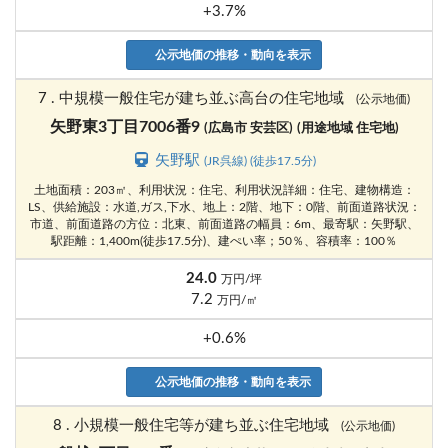
+3.7%
公示地価の推移・動向を表示
7 . 中規模一般住宅が建ち並ぶ高台の住宅地域
(公示地価)
矢野東3丁目7006番9
(広島市 安芸区)
(用途地域 住宅地)
矢野駅
(JR呉線) (徒歩17.5分)
土地面積：203㎡、利用状況：住宅、利用状況詳細：住宅、建物構造：
LS、供給施設：水道,ガス,下水、地上：2階、地下：0階、前面道路状況：
市道、前面道路の方位：北東、前面道路の幅員：6m、最寄駅：矢野駅、
駅距離：1,400m(徒歩17.5分)、建ぺい率；50％、容積率：100％
24.0
万円/坪
7.2
万円/㎡
+0.6%
公示地価の推移・動向を表示
8 . 小規模一般住宅等が建ち並ぶ住宅地域
(公示地価)