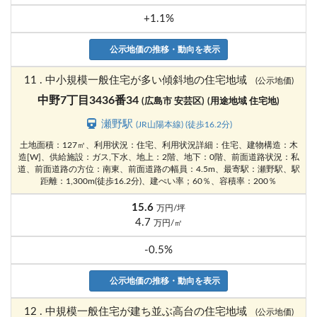
+1.1%
公示地価の推移・動向を表示
11 . 中小規模一般住宅が多い傾斜地の住宅地域
(公示地価)
中野7丁目3436番34
(広島市 安芸区)
(用途地域 住宅地)
瀬野駅
(JR山陽本線) (徒歩16.2分)
土地面積：127㎡、利用状況：住宅、利用状況詳細：住宅、建物構造：木
造[W]、供給施設：ガス,下水、地上：2階、地下：0階、前面道路状況：私
道、前面道路の方位：南東、前面道路の幅員：4.5m、最寄駅：瀬野駅、駅
距離：1,300m(徒歩16.2分)、建ぺい率；60％、容積率：200％
15.6
万円/坪
4.7
万円/㎡
-0.5%
公示地価の推移・動向を表示
12 . 中規模一般住宅が建ち並ぶ高台の住宅地域
(公示地価)