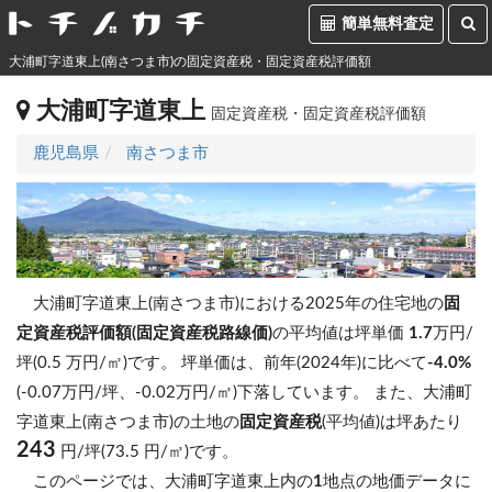
簡単無料査定
大浦町字道東上(南さつま市)の固定資産税・固定資産税評価額
大浦町字道東上
固定資産税・固定資産税評価額
鹿児島県
南さつま市
大浦町字道東上(南さつま市)における2025年の住宅地の
固
定資産税評価額(固定資産税路線価)
の平均値は坪単価
1.7
万円/
坪(0.5 万円/㎡)です。
坪単価は、前年(2024年)に比べて
-4.0%
(-0.07万円/坪、-0.02万円/㎡)下落しています。
また、大浦町
字道東上(南さつま市)の土地の
固定資産税
(平均値)は坪あたり
243
円/坪(73.5 円/㎡)です。
このページでは、大浦町字道東上内の
1
地点の地価データに