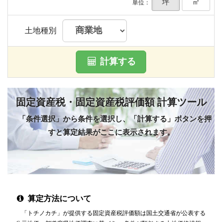
坪
㎡
単位：
土地種別
計算する
固定資産税・固定資産税評価額 計算ツール
「条件選択」から条件を選択し、「計算する」ボタンを押
すと算定結果がここに表示されます。
算定方法について
「トチノカチ」が提供する固定資産税評価額は国土交通省が公表する