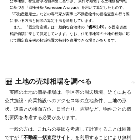
公示地価、都道府県地価調査に基づき、 条件が類似する土地価格情報
に基づき『回帰分析(Regression Analysis)』を用いて算定したもので、
『不動産鑑定士』などの専門家が実際に不動産物件の価格査定を行う際
に用いる方法と同等の算定手法を適用しています。
また、『固定資産税』は一般的な自治体の『
税率1.4%
』を固定資産
税評価額に乗じて算定しています。なお、住宅用地等の土地の種類に応
じて固定資産税の軽減措置の特例を適用できる場合があります。
土地の売却相場を調べる
PR
実際の土地の価格相場は、学区等の周辺環境、近くにある
公共施設・商業施設へのアクセス等の立地条件、土地の形
状、道路との接面方位、日当たり、眺望など、物件ごとの個
別要因を考慮する必要があります。
一般の方は、これらの要因を考慮して計算することは困難
ですが「
不動産一括査定サイト
」を利用することにより無料