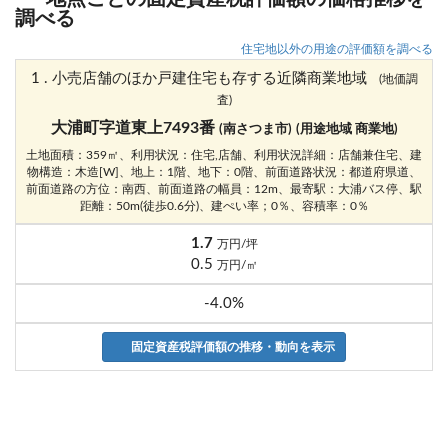
調べる
住宅地以外の用途の評価額を調べる
1 . 小売店舗のほか戸建住宅も存する近隣商業地域
(地価調
査)
大浦町字道東上7493番
(南さつま市)
(用途地域 商業地)
土地面積：359㎡、利用状況：住宅,店舗、利用状況詳細：店舗兼住宅、建
物構造：木造[W]、地上：1階、地下：0階、前面道路状況：都道府県道、
前面道路の方位：南西、前面道路の幅員：12m、最寄駅：大浦バス停、駅
距離：50m(徒歩0.6分)、建ぺい率；0％、容積率：0％
1.7
万円/坪
0.5
万円/㎡
-4.0%
固定資産税評価額の推移・動向を表示