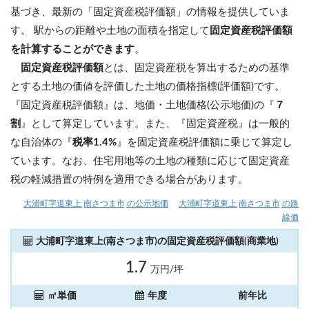
基づき、最新の「固定資産税評価額」の情報を提供していま
す。 駅からの距離や土地の面積を指定して
固定資産税評価額
を計算することができます
。
固定資産税評価額
とは、固定資産税を算出するための基準
とする土地の価値を評価した土地の価格指標(評価額)です。
『固定資産税評価額』は、地価・土地価格(公示地価)の『
７
割
』として算定しています。また、『固定資産税』は一般的
な自治体の『
税率1.4%
』を固定資産税評価額に乗じて算定し
ています。なお、住宅用地等の土地の種類に応じて固定資産
税の軽減措置の特例を適用できる場合があります。
大浦町字道東上(南さつま市)の公示地価
大浦町字道東上(南さつま市)の路
線価
大浦町字道東上(南さつま市)の固定資産税評価額(商業地)
1.7
万円/坪
㎡単価
年度
前年比