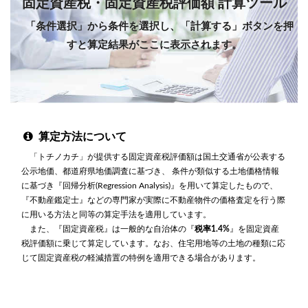
固定資産税・固定資産税評価額 計算ツール
「条件選択」から条件を選択し、「計算する」ボタンを押
すと算定結果がここに表示されます。
算定方法について
「トチノカチ」が提供する固定資産税評価額は国土交通省が公表する
公示地価、都道府県地価調査に基づき、 条件が類似する土地価格情報
に基づき『回帰分析(Regression Analysis)』を用いて算定したもので、
『不動産鑑定士』などの専門家が実際に不動産物件の価格査定を行う際
に用いる方法と同等の算定手法を適用しています。
また、『固定資産税』は一般的な自治体の『
税率1.4%
』を固定資産
税評価額に乗じて算定しています。なお、住宅用地等の土地の種類に応
じて固定資産税の軽減措置の特例を適用できる場合があります。