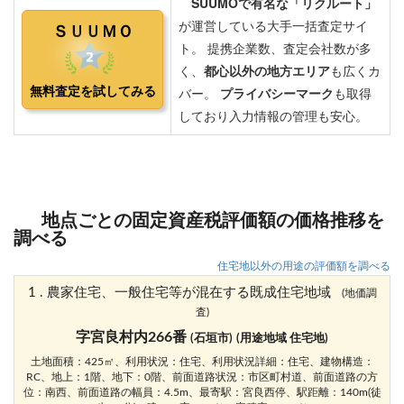
地点ごとの固定資産税評価額の価格推移を
調べる
住宅地以外の用途の評価額を調べる
1 . 農家住宅、一般住宅等が混在する既成住宅地域
(地価調
査)
字宮良村内266番
(石垣市)
(用途地域 住宅地)
土地面積：425㎡、利用状況：住宅、利用状況詳細：住宅、建物構造：
RC、地上：1階、地下：0階、前面道路状況：市区町村道、前面道路の方
位：南西、前面道路の幅員：4.5m、最寄駅：宮良西停、駅距離：140m(徒