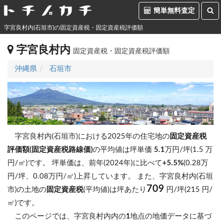
簡単無料査定
字宮良村内(石垣市)の固定資産税・固定資産税評価額
字宮良村内
固定資産税・固定資産税評価額
沖縄県
石垣市
字宮良村内(石垣市)における2025年の住宅地の
固定資産税
評価額(固定資産税路線価)
の平均値は坪単価
5.1
万円/坪(1.5 万
円/㎡)です。
坪単価は、前年(2024年)に比べて
+5.5%
(0.28万
円/坪、0.08万円/㎡)上昇しています。
また、字宮良村内(石垣
709
市)の土地の
固定資産税
(平均値)は坪あたり
円/坪(215 円/
㎡)です。
このページでは、字宮良村内内の
1
地点の地価データに基づ