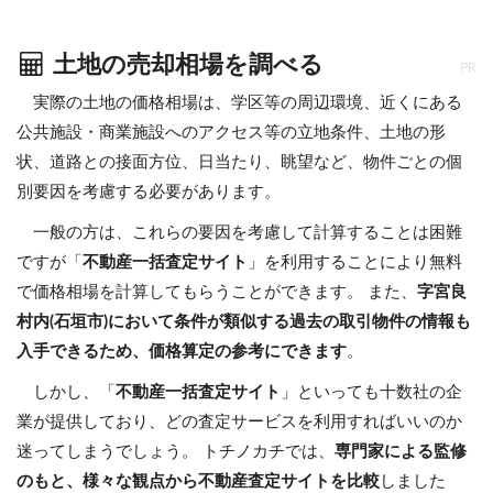
土地の売却相場を調べる
PR
実際の土地の価格相場は、学区等の周辺環境、近くにある
公共施設・商業施設へのアクセス等の立地条件、土地の形
状、道路との接面方位、日当たり、眺望など、物件ごとの個
別要因を考慮する必要があります。
一般の方は、これらの要因を考慮して計算することは困難
ですが「
不動産一括査定サイト
」を利用することにより無料
で価格相場を計算してもらうことができます。 また、
字宮良
村内(石垣市)において条件が類似する過去の取引物件の情報も
入手できるため、価格算定の参考にできます
。
しかし、「
不動産一括査定サイト
」といっても十数社の企
業が提供しており、どの査定サービスを利用すればいいのか
迷ってしまうでしょう。 トチノカチでは、
専門家による監修
のもと、様々な観点から不動産査定サイトを比較
しました